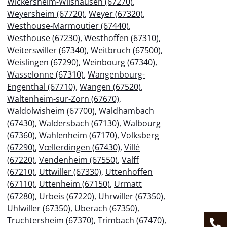
Wickersheim-Wilshausen (67270)
,
Weyersheim (67720)
,
Weyer (67320)
,
Westhouse-Marmoutier (67440)
,
Westhouse (67230)
,
Westhoffen (67310)
,
Weiterswiller (67340)
,
Weitbruch (67500)
,
Weislingen (67290)
,
Weinbourg (67340)
,
Wasselonne (67310)
,
Wangenbourg-
Engenthal (67710)
,
Wangen (67520)
,
Waltenheim-sur-Zorn (67670)
,
Waldolwisheim (67700)
,
Waldhambach
(67430)
,
Waldersbach (67130)
,
Walbourg
(67360)
,
Wahlenheim (67170)
,
Volksberg
(67290)
,
Vœllerdingen (67430)
,
Villé
(67220)
,
Vendenheim (67550)
,
Valff
(67210)
,
Uttwiller (67330)
,
Uttenhoffen
(67110)
,
Uttenheim (67150)
,
Urmatt
(67280)
,
Urbeis (67220)
,
Uhrwiller (67350)
,
Uhlwiller (67350)
,
Uberach (67350)
,
Truchtersheim (67370)
,
Trimbach (67470)
,