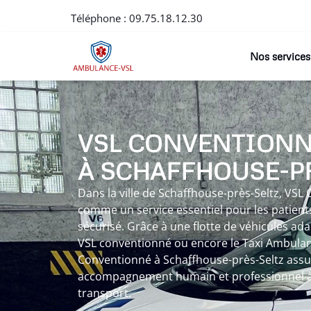
Téléphone :
09.75.18.12.30
Nos services
VSL CONVENTION
À SCHAFFHOUSE-P
Dans la ville de Schaffhouse-près-Seltz, VS
comme un service essentiel pour les patient
sécurisé. Grâce à une flotte de véhicules ad
VSL conventionné ou encore le Taxi Ambulanc
Conventionné à Schaffhouse-près-Seltz assure.
accompagnement humain et professionnel à
transport.