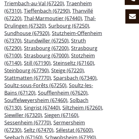
Triembach-au-Val (67220)
,
Traenheim
(67310)
,
Tieffenbach (67290)
,
Thanvillé
(67220)
,
Thal-Marmoutier (67440)
,
Thal-
Drulingen (67320)
,
Surbourg (67250)
,
Sundhouse (67920)
,
Stutzheim-Offenheim
(67370)
,
Stundwiller (67250)
,
Struth
(67290)
,
Strasbourg (67200)
,
Strasbourg
(67100)
,
Strasbourg (67000)
,
Stotzheim
(67140)
,
Still (67190)
,
Steinseltz (67160)
,
Steinbourg (67790)
,
Steige (67220)
,
Stattmatten (67770)
,
Sparsbach (67340)
,
Soultz-sous-Forêts (67250)
,
Soultz-les-
Bains (67120)
,
Soufflenheim (67620)
,
Souffelweyersheim (67460)
,
Solbach
(67130)
,
Singrist (67440)
,
Siltzheim (67260)
,
Siewiller (67320)
,
Siegen (67160)
,
Sessenheim (67770)
,
Sermersheim
(67230)
,
Seltz (67470)
,
Sélestat (67600)
,
Seebach (67160)
,
Schwobsheim (67390)
,