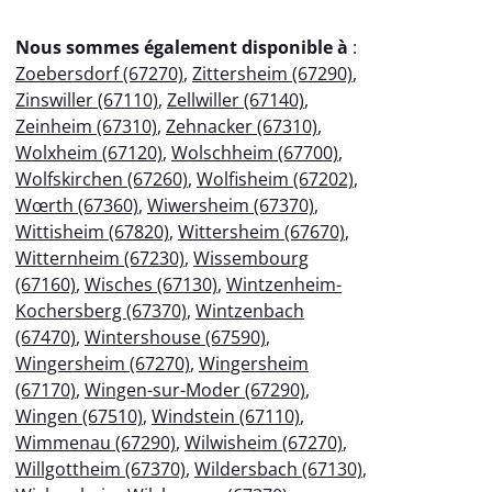
Nous sommes également disponible à
:
Zoebersdorf (67270)
,
Zittersheim (67290)
,
Zinswiller (67110)
,
Zellwiller (67140)
,
Zeinheim (67310)
,
Zehnacker (67310)
,
Wolxheim (67120)
,
Wolschheim (67700)
,
Wolfskirchen (67260)
,
Wolfisheim (67202)
,
Wœrth (67360)
,
Wiwersheim (67370)
,
Wittisheim (67820)
,
Wittersheim (67670)
,
Witternheim (67230)
,
Wissembourg
(67160)
,
Wisches (67130)
,
Wintzenheim-
Kochersberg (67370)
,
Wintzenbach
(67470)
,
Wintershouse (67590)
,
Wingersheim (67270)
,
Wingersheim
(67170)
,
Wingen-sur-Moder (67290)
,
Wingen (67510)
,
Windstein (67110)
,
Wimmenau (67290)
,
Wilwisheim (67270)
,
Willgottheim (67370)
,
Wildersbach (67130)
,