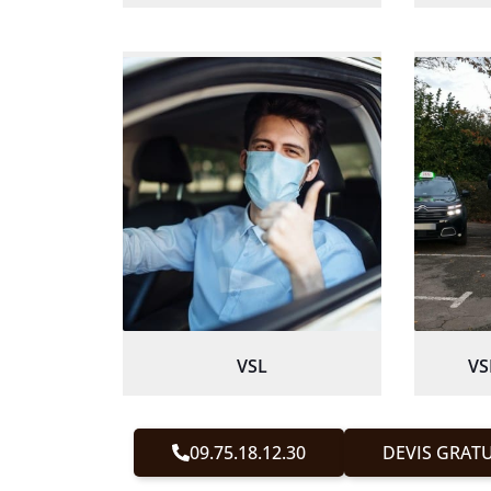
VSL
VS
09.75.18.12.30
DEVIS GRATU