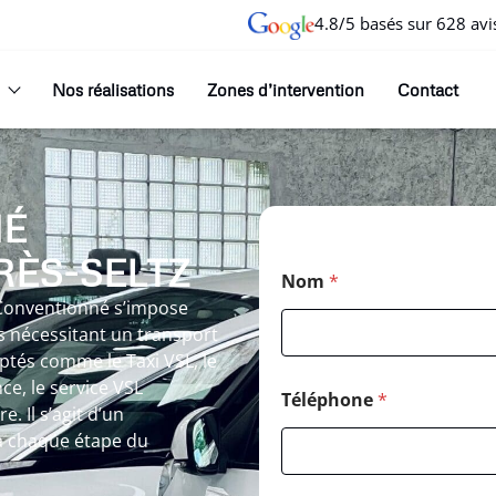
4.8/5 basés sur 628 avi
Nos réalisations
Zones d’intervention
Contact
NÉ
RÈS-SELTZ
Nom
*
L Conventionné s’impose
s nécessitant un transport
aptés comme le Taxi VSL, le
e, le service VSL
Téléphone
*
 Il s’agit d’un
 chaque étape du