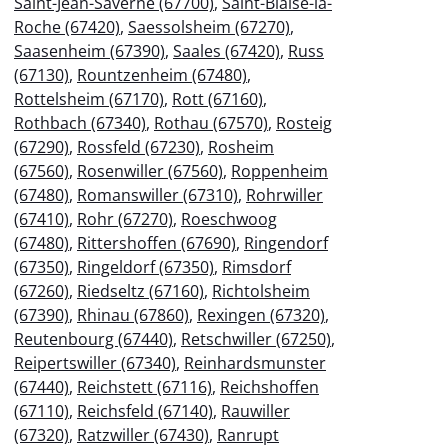
Saint-Jean-Saverne (67700)
,
Saint-Blaise-la-
Roche (67420)
,
Saessolsheim (67270)
,
Saasenheim (67390)
,
Saales (67420)
,
Russ
(67130)
,
Rountzenheim (67480)
,
Rottelsheim (67170)
,
Rott (67160)
,
Rothbach (67340)
,
Rothau (67570)
,
Rosteig
(67290)
,
Rossfeld (67230)
,
Rosheim
(67560)
,
Rosenwiller (67560)
,
Roppenheim
(67480)
,
Romanswiller (67310)
,
Rohrwiller
(67410)
,
Rohr (67270)
,
Roeschwoog
(67480)
,
Rittershoffen (67690)
,
Ringendorf
(67350)
,
Ringeldorf (67350)
,
Rimsdorf
(67260)
,
Riedseltz (67160)
,
Richtolsheim
(67390)
,
Rhinau (67860)
,
Rexingen (67320)
,
Reutenbourg (67440)
,
Retschwiller (67250)
,
Reipertswiller (67340)
,
Reinhardsmunster
(67440)
,
Reichstett (67116)
,
Reichshoffen
(67110)
,
Reichsfeld (67140)
,
Rauwiller
(67320)
,
Ratzwiller (67430)
,
Ranrupt