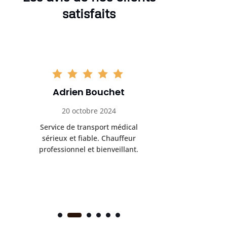
satisfaits
Adrien Bouchet
Maxi
20 octobre 2024
2 nov
Service de transport médical
Ponc
sérieux et fiable. Chauffeur
profess
professionnel et bienveillant.
rendez-
s