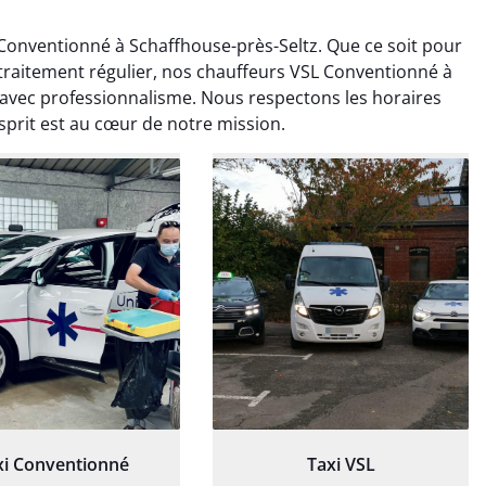
onventionné à Schaffhouse-près-Seltz. Que ce soit pour
 traitement régulier, nos chauffeurs VSL Conventionné à
vec professionnalisme. Nous respectons les horaires
esprit est au cœur de notre mission.
ud Deschamps
Jérémy Ferrand
0 janvier 2025
8 septembre 2024
tisfait du transport,
Transport ponctuel et
s’est bien déroulé.
personnel très attentionné.
feur à l’écoute et
Très satisfait du service.
patient.
xi Conventionné
Taxi VSL