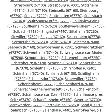
Strasbourg (67100)
,
Strasbourg (67000)
,
Stotzheim
(67140)
,
Still (67190)
,
Steinseltz (67160)
,
Steinbourg
(67790)
,
Steige (67220)
,
Stattmatten (67770)
,
Sparsbach
(67340)
,
Soultz-sous-Forêts (67250)
,
Soultz-les-Bains
(67120)
,
Soufflenheim (67620)
,
Souffelweyersheim (67460)
,
Solbach (67130)
,
Singrist (67440)
,
Siltzheim (67260)
,
Siewiller (67320)
,
Siegen (67160)
,
Sessenheim (67770)
,
Sermersheim (67230)
,
Seltz (67470)
,
Sélestat (67600)
,
Seebach (67160)
,
Schwobsheim (67390)
,
Schwindratzheim
(67270)
,
Schwenheim (67440)
,
Schweighouse-sur-Moder
(67590)
,
Schopperten (67260)
,
Schœnenbourg (67250)
,
Schœnbourg (67320)
,
Schœnau (67390)
,
Schnersheim
(67370)
,
Schleithal (67160)
,
Schirrhoffen (67240)
,
Schirrhein (67240)
,
Schirmeck (67130)
,
Schiltigheim
(67300)
,
Schillersdorf (67340)
,
Scherwiller (67750)
,
Scherlenheim (67270)
,
Scheibenhard (67630)
,
Scharrachbergheim-Irmstett (67310)
,
Schalkendorf
(67350)
,
Schaffhouse-sur-Zorn (67270)
,
Schaffhouse-près-
Seltz (67470)
,
Schaeffersheim (67150)
,
Saverne (67700)
,
Sarrewerden (67260)
,
Sarre-Union (67260)
,
Sand (67230)
,
Salmbach (67160)
,
Salenthal (67440)
,
Saint-Pierre-Bois