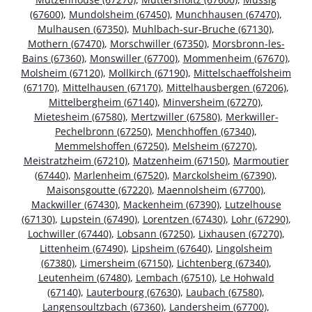
(67600)
,
Mundolsheim (67450)
,
Munchhausen (67470)
,
Mulhausen (67350)
,
Muhlbach-sur-Bruche (67130)
,
Mothern (67470)
,
Morschwiller (67350)
,
Morsbronn-les-
Bains (67360)
,
Monswiller (67700)
,
Mommenheim (67670)
,
Molsheim (67120)
,
Mollkirch (67190)
,
Mittelschaeffolsheim
(67170)
,
Mittelhausen (67170)
,
Mittelhausbergen (67206)
,
Mittelbergheim (67140)
,
Minversheim (67270)
,
Mietesheim (67580)
,
Mertzwiller (67580)
,
Merkwiller-
Pechelbronn (67250)
,
Menchhoffen (67340)
,
Memmelshoffen (67250)
,
Melsheim (67270)
,
Meistratzheim (67210)
,
Matzenheim (67150)
,
Marmoutier
(67440)
,
Marlenheim (67520)
,
Marckolsheim (67390)
,
Maisonsgoutte (67220)
,
Maennolsheim (67700)
,
Mackwiller (67430)
,
Mackenheim (67390)
,
Lutzelhouse
(67130)
,
Lupstein (67490)
,
Lorentzen (67430)
,
Lohr (67290)
,
Lochwiller (67440)
,
Lobsann (67250)
,
Lixhausen (67270)
,
Littenheim (67490)
,
Lipsheim (67640)
,
Lingolsheim
(67380)
,
Limersheim (67150)
,
Lichtenberg (67340)
,
Leutenheim (67480)
,
Lembach (67510)
,
Le Hohwald
(67140)
,
Lauterbourg (67630)
,
Laubach (67580)
,
Langensoultzbach (67360)
,
Landersheim (67700)
,