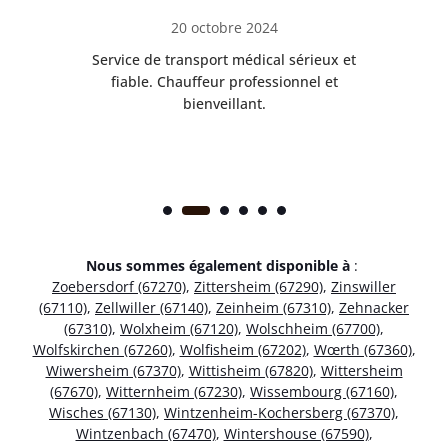
20 octobre 2024
rès
Service de transport médical sérieux et
Po
ice.
fiable. Chauffeur professionnel et
bienveillant.
Nous sommes également disponible à
:
Zoebersdorf (67270)
,
Zittersheim (67290)
,
Zinswiller
(67110)
,
Zellwiller (67140)
,
Zeinheim (67310)
,
Zehnacker
(67310)
,
Wolxheim (67120)
,
Wolschheim (67700)
,
Wolfskirchen (67260)
,
Wolfisheim (67202)
,
Wœrth (67360)
,
Wiwersheim (67370)
,
Wittisheim (67820)
,
Wittersheim
(67670)
,
Witternheim (67230)
,
Wissembourg (67160)
,
Wisches (67130)
,
Wintzenheim-Kochersberg (67370)
,
Wintzenbach (67470)
,
Wintershouse (67590)
,