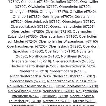
(67540)
,
Osthouse (67150)
,
Osthoffen (67990)
,
Orschwiller
(67600)
,
Olwisheim (67170)
,
Ohnenheim (67390)
,
Ohlungen (67590)
,
Ohlungen (67170)
,
Offwiller (67340)
,
Offendorf (67850)
,
Oermingen (67970)
,
Odratzheim
(67520)
,
Obersteinbach (67510)
,
Obersteigen (67710)
,
Obersoultzbach (67330)
,
Oberschaeffolsheim (67203)
,
Oberrœdern (67250)
,
Obernai (67210)
,
Obermodern-
Zutzendorf (67330)
,
Oberlauterbach (67160)
,
Oberhoffen-
sur-Moder (67240)
,
Oberhoffen-lès-Wissembourg (67160)
,
Oberhausbergen (67205)
,
Oberhaslach (67280)
,
Oberdorf-
Spachbach (67360)
,
Oberbronn (67110)
,
Nothalten
(67680)
,
Nordhouse (67150)
,
Nordheim (67520)
,
Niedersteinbach (67510)
,
Niedersoultzbach (67330)
,
Niederschaeffolsheim (67500)
,
Niederrœdern (67470)
,
Niedernai (67210)
,
Niedermodern (67350)
,
Niederlauterbach (67630)
,
Niederhausbergen (67207)
,
Niederhaslach (67280)
,
Niederbronn-les-Bains (67110)
,
Neuwiller-lès-Saverne (67330)
,
Neuviller-la-Roche (67130)
,
Neuve-Église (67220)
,
Neuhaeusel (67480)
,
Neugartheim-
Ittlenheim (67370)
,
Neubois (67220)
,
Neewiller-près-
Lauterbourg (67630)
,
Natzwiller (67130)
,
Mutzig (67190)
,
Mutzenhouse (67270)
,
Muttersholtz (67600)
,
Mussig