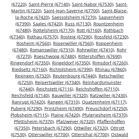
(67220)
,
Saint-Pierre (67140)
,
Saint-Nabor (67530)
,
Saint-
Martin (67220)
,
Saint-Jean-Saverne (67700)
,
Saint-Blaise-
la-Roche (67420)
,
Saessolsheim (67270)
,
Saasenheim
(67390)
,
Saales (67420)
,
Russ (67130)
,
Rountzenheim
(67480)
,
Rottelsheim (67170)
,
Rott (67160)
,
Rothbach
(67340)
,
Rothau (67570)
,
Rosteig (67290)
,
Rossfeld (67230)
,
Rosheim (67560)
,
Rosenwiller (67560)
,
Roppenheim
(67480)
,
Romanswiller (67310)
,
Rohrwiller (67410)
,
Rohr
(67270)
,
Roeschwoog (67480)
,
Rittershoffen (67690)
,
Ringendorf (67350)
,
Ringeldorf (67350)
,
Rimsdorf (67260)
,
Riedseltz (67160)
,
Richtolsheim (67390)
,
Rhinau (67860)
,
Rexingen (67320)
,
Reutenbourg (67440)
,
Retschwiller
(67250)
,
Reipertswiller (67340)
,
Reinhardsmunster
(67440)
,
Reichstett (67116)
,
Reichshoffen (67110)
,
Reichsfeld (67140)
,
Rauwiller (67320)
,
Ratzwiller (67430)
,
Ranrupt (67420)
,
Rangen (67310)
,
Quatzenheim (67117)
,
Puberg (67290)
,
Printzheim (67490)
,
Preuschdorf (67250)
,
Plobsheim (67115)
,
Plaine (67420)
,
Pfulgriesheim (67370)
,
Pfettisheim (67370)
,
Pfalzweyer (67320)
,
Pfaffenhoffen
(67350)
,
Petersbach (67290)
,
Ottwiller (67320)
,
Ottrott
(67530)
,
Otterswiller (67700)
,
Ottersthal (67700)
,
Ostwald