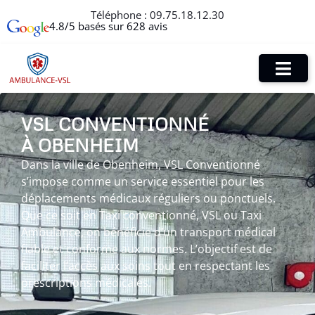
Téléphone :
09.75.18.12.30
4.8/5 basés sur 628 avis
VSL CONVENTIONNÉ
À OBENHEIM
Dans la ville de Obenheim, VSL Conventionné
s’impose comme un service essentiel pour les
déplacements médicaux réguliers ou ponctuels.
Que ce soit en Taxi conventionné, VSL ou Taxi
Ambulance, on bénéficie d’un transport médical
fiable et conforme aux normes. L’objectif est de
faciliter l’accès aux soins tout en respectant les
prescriptions médicales.