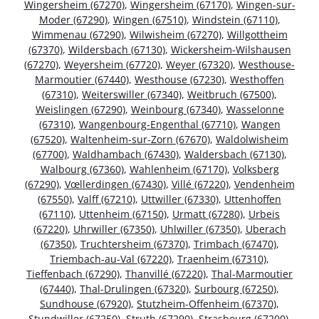
Wingersheim (67270)
,
Wingersheim (67170)
,
Wingen-sur-
Moder (67290)
,
Wingen (67510)
,
Windstein (67110)
,
Wimmenau (67290)
,
Wilwisheim (67270)
,
Willgottheim
(67370)
,
Wildersbach (67130)
,
Wickersheim-Wilshausen
(67270)
,
Weyersheim (67720)
,
Weyer (67320)
,
Westhouse-
Marmoutier (67440)
,
Westhouse (67230)
,
Westhoffen
(67310)
,
Weiterswiller (67340)
,
Weitbruch (67500)
,
Weislingen (67290)
,
Weinbourg (67340)
,
Wasselonne
(67310)
,
Wangenbourg-Engenthal (67710)
,
Wangen
(67520)
,
Waltenheim-sur-Zorn (67670)
,
Waldolwisheim
(67700)
,
Waldhambach (67430)
,
Waldersbach (67130)
,
Walbourg (67360)
,
Wahlenheim (67170)
,
Volksberg
(67290)
,
Vœllerdingen (67430)
,
Villé (67220)
,
Vendenheim
(67550)
,
Valff (67210)
,
Uttwiller (67330)
,
Uttenhoffen
(67110)
,
Uttenheim (67150)
,
Urmatt (67280)
,
Urbeis
(67220)
,
Uhrwiller (67350)
,
Uhlwiller (67350)
,
Uberach
(67350)
,
Truchtersheim (67370)
,
Trimbach (67470)
,
Triembach-au-Val (67220)
,
Traenheim (67310)
,
Tieffenbach (67290)
,
Thanvillé (67220)
,
Thal-Marmoutier
(67440)
,
Thal-Drulingen (67320)
,
Surbourg (67250)
,
Sundhouse (67920)
,
Stutzheim-Offenheim (67370)
,
Stundwiller (67250)
,
Struth (67290)
,
Strasbourg (67200)
,