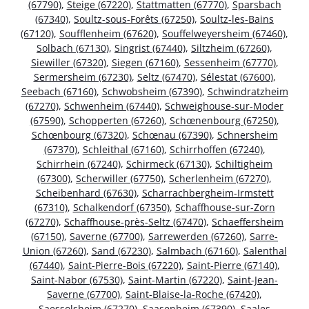
(67790)
,
Steige (67220)
,
Stattmatten (67770)
,
Sparsbach
(67340)
,
Soultz-sous-Forêts (67250)
,
Soultz-les-Bains
(67120)
,
Soufflenheim (67620)
,
Souffelweyersheim (67460)
,
Solbach (67130)
,
Singrist (67440)
,
Siltzheim (67260)
,
Siewiller (67320)
,
Siegen (67160)
,
Sessenheim (67770)
,
Sermersheim (67230)
,
Seltz (67470)
,
Sélestat (67600)
,
Seebach (67160)
,
Schwobsheim (67390)
,
Schwindratzheim
(67270)
,
Schwenheim (67440)
,
Schweighouse-sur-Moder
(67590)
,
Schopperten (67260)
,
Schœnenbourg (67250)
,
Schœnbourg (67320)
,
Schœnau (67390)
,
Schnersheim
(67370)
,
Schleithal (67160)
,
Schirrhoffen (67240)
,
Schirrhein (67240)
,
Schirmeck (67130)
,
Schiltigheim
(67300)
,
Scherwiller (67750)
,
Scherlenheim (67270)
,
Scheibenhard (67630)
,
Scharrachbergheim-Irmstett
(67310)
,
Schalkendorf (67350)
,
Schaffhouse-sur-Zorn
(67270)
,
Schaffhouse-près-Seltz (67470)
,
Schaeffersheim
(67150)
,
Saverne (67700)
,
Sarrewerden (67260)
,
Sarre-
Union (67260)
,
Sand (67230)
,
Salmbach (67160)
,
Salenthal
(67440)
,
Saint-Pierre-Bois (67220)
,
Saint-Pierre (67140)
,
Saint-Nabor (67530)
,
Saint-Martin (67220)
,
Saint-Jean-
Saverne (67700)
,
Saint-Blaise-la-Roche (67420)
,
Saessolsheim (67270)
,
Saasenheim (67390)
,
Saales