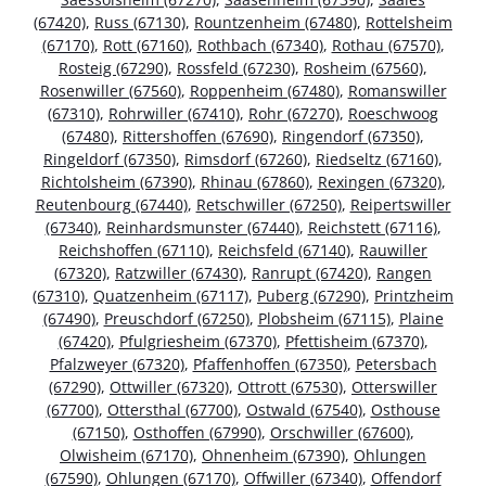
(67420)
,
Russ (67130)
,
Rountzenheim (67480)
,
Rottelsheim
(67170)
,
Rott (67160)
,
Rothbach (67340)
,
Rothau (67570)
,
Rosteig (67290)
,
Rossfeld (67230)
,
Rosheim (67560)
,
Rosenwiller (67560)
,
Roppenheim (67480)
,
Romanswiller
(67310)
,
Rohrwiller (67410)
,
Rohr (67270)
,
Roeschwoog
(67480)
,
Rittershoffen (67690)
,
Ringendorf (67350)
,
Ringeldorf (67350)
,
Rimsdorf (67260)
,
Riedseltz (67160)
,
Richtolsheim (67390)
,
Rhinau (67860)
,
Rexingen (67320)
,
Reutenbourg (67440)
,
Retschwiller (67250)
,
Reipertswiller
(67340)
,
Reinhardsmunster (67440)
,
Reichstett (67116)
,
Reichshoffen (67110)
,
Reichsfeld (67140)
,
Rauwiller
(67320)
,
Ratzwiller (67430)
,
Ranrupt (67420)
,
Rangen
(67310)
,
Quatzenheim (67117)
,
Puberg (67290)
,
Printzheim
(67490)
,
Preuschdorf (67250)
,
Plobsheim (67115)
,
Plaine
(67420)
,
Pfulgriesheim (67370)
,
Pfettisheim (67370)
,
Pfalzweyer (67320)
,
Pfaffenhoffen (67350)
,
Petersbach
(67290)
,
Ottwiller (67320)
,
Ottrott (67530)
,
Otterswiller
(67700)
,
Ottersthal (67700)
,
Ostwald (67540)
,
Osthouse
(67150)
,
Osthoffen (67990)
,
Orschwiller (67600)
,
Olwisheim (67170)
,
Ohnenheim (67390)
,
Ohlungen
(67590)
,
Ohlungen (67170)
,
Offwiller (67340)
,
Offendorf