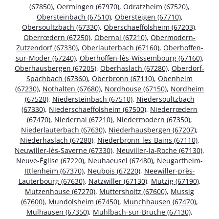
(67850)
,
Oermingen (67970)
,
Odratzheim (67520)
,
Obersteinbach (67510)
,
Obersteigen (67710)
,
Obersoultzbach (67330)
,
Oberschaeffolsheim (67203)
,
Oberrœdern (67250)
,
Obernai (67210)
,
Obermodern-
Zutzendorf (67330)
,
Oberlauterbach (67160)
,
Oberhoffen-
sur-Moder (67240)
,
Oberhoffen-lès-Wissembourg (67160)
,
Oberhausbergen (67205)
,
Oberhaslach (67280)
,
Oberdorf-
Spachbach (67360)
,
Oberbronn (67110)
,
Obenheim
(67230)
,
Nothalten (67680)
,
Nordhouse (67150)
,
Nordheim
(67520)
,
Niedersteinbach (67510)
,
Niedersoultzbach
(67330)
,
Niederschaeffolsheim (67500)
,
Niederrœdern
(67470)
,
Niedernai (67210)
,
Niedermodern (67350)
,
Niederlauterbach (67630)
,
Niederhausbergen (67207)
,
Niederhaslach (67280)
,
Niederbronn-les-Bains (67110)
,
Neuwiller-lès-Saverne (67330)
,
Neuviller-la-Roche (67130)
,
Neuve-Église (67220)
,
Neuhaeusel (67480)
,
Neugartheim-
Ittlenheim (67370)
,
Neubois (67220)
,
Neewiller-près-
Lauterbourg (67630)
,
Natzwiller (67130)
,
Mutzig (67190)
,
Mutzenhouse (67270)
,
Muttersholtz (67600)
,
Mussig
(67600)
,
Mundolsheim (67450)
,
Munchhausen (67470)
,
Mulhausen (67350)
,
Muhlbach-sur-Bruche (67130)
,