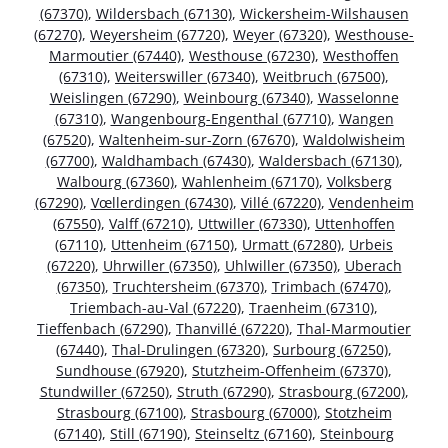
(67370)
,
Wildersbach (67130)
,
Wickersheim-Wilshausen
(67270)
,
Weyersheim (67720)
,
Weyer (67320)
,
Westhouse-
Marmoutier (67440)
,
Westhouse (67230)
,
Westhoffen
(67310)
,
Weiterswiller (67340)
,
Weitbruch (67500)
,
Weislingen (67290)
,
Weinbourg (67340)
,
Wasselonne
(67310)
,
Wangenbourg-Engenthal (67710)
,
Wangen
(67520)
,
Waltenheim-sur-Zorn (67670)
,
Waldolwisheim
(67700)
,
Waldhambach (67430)
,
Waldersbach (67130)
,
Walbourg (67360)
,
Wahlenheim (67170)
,
Volksberg
(67290)
,
Vœllerdingen (67430)
,
Villé (67220)
,
Vendenheim
(67550)
,
Valff (67210)
,
Uttwiller (67330)
,
Uttenhoffen
(67110)
,
Uttenheim (67150)
,
Urmatt (67280)
,
Urbeis
(67220)
,
Uhrwiller (67350)
,
Uhlwiller (67350)
,
Uberach
(67350)
,
Truchtersheim (67370)
,
Trimbach (67470)
,
Triembach-au-Val (67220)
,
Traenheim (67310)
,
Tieffenbach (67290)
,
Thanvillé (67220)
,
Thal-Marmoutier
(67440)
,
Thal-Drulingen (67320)
,
Surbourg (67250)
,
Sundhouse (67920)
,
Stutzheim-Offenheim (67370)
,
Stundwiller (67250)
,
Struth (67290)
,
Strasbourg (67200)
,
Strasbourg (67100)
,
Strasbourg (67000)
,
Stotzheim
(67140)
,
Still (67190)
,
Steinseltz (67160)
,
Steinbourg