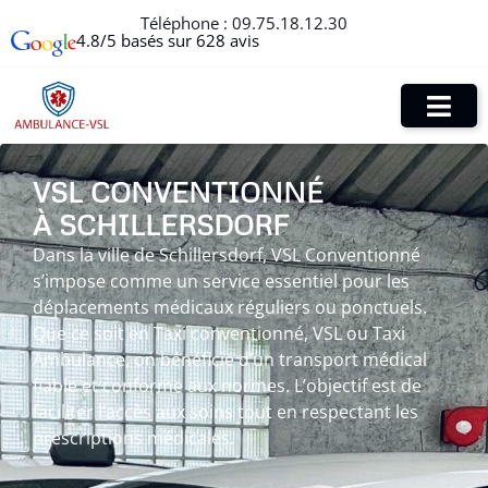
Téléphone :
09.75.18.12.30
4.8/5 basés sur 628 avis
VSL CONVENTIONNÉ
À SCHILLERSDORF
Dans la ville de Schillersdorf, VSL Conventionné
s’impose comme un service essentiel pour les
déplacements médicaux réguliers ou ponctuels.
Que ce soit en Taxi conventionné, VSL ou Taxi
Ambulance, on bénéficie d’un transport médical
fiable et conforme aux normes. L’objectif est de
faciliter l’accès aux soins tout en respectant les
prescriptions médicales.