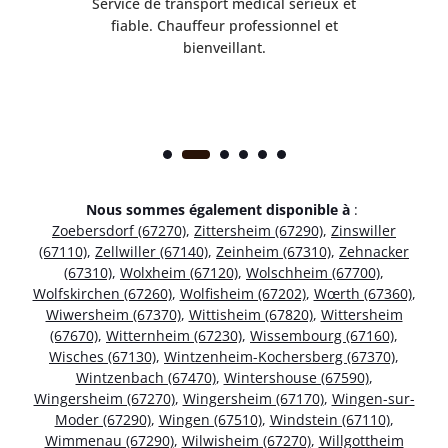
rès
Service de transport médical sérieux et
Po
ice.
fiable. Chauffeur professionnel et
bienveillant.
Nous sommes également disponible à
:
Zoebersdorf (67270)
,
Zittersheim (67290)
,
Zinswiller
(67110)
,
Zellwiller (67140)
,
Zeinheim (67310)
,
Zehnacker
(67310)
,
Wolxheim (67120)
,
Wolschheim (67700)
,
Wolfskirchen (67260)
,
Wolfisheim (67202)
,
Wœrth (67360)
,
Wiwersheim (67370)
,
Wittisheim (67820)
,
Wittersheim
(67670)
,
Witternheim (67230)
,
Wissembourg (67160)
,
Wisches (67130)
,
Wintzenheim-Kochersberg (67370)
,
Wintzenbach (67470)
,
Wintershouse (67590)
,
Wingersheim (67270)
,
Wingersheim (67170)
,
Wingen-sur-
Moder (67290)
,
Wingen (67510)
,
Windstein (67110)
,
Wimmenau (67290)
,
Wilwisheim (67270)
,
Willgottheim