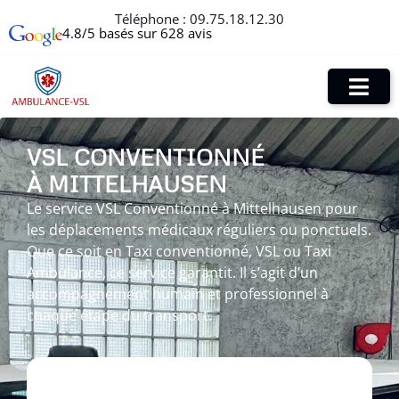
Téléphone :
09.75.18.12.30
4.8/5 basés sur 628 avis
VSL CONVENTIONNÉ
À MITTELHAUSEN
Le service VSL Conventionné à Mittelhausen pour
les déplacements médicaux réguliers ou ponctuels.
Que ce soit en Taxi conventionné, VSL ou Taxi
Ambulance, ce service garantit. Il s’agit d’un
accompagnement humain et professionnel à
chaque étape du transport.