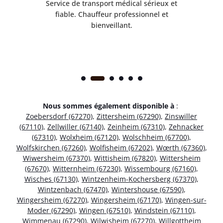
rès
Service de transport médical sérieux et
Po
ice.
fiable. Chauffeur professionnel et
bienveillant.
Nous sommes également disponible à
:
Zoebersdorf (67270)
,
Zittersheim (67290)
,
Zinswiller
(67110)
,
Zellwiller (67140)
,
Zeinheim (67310)
,
Zehnacker
(67310)
,
Wolxheim (67120)
,
Wolschheim (67700)
,
Wolfskirchen (67260)
,
Wolfisheim (67202)
,
Wœrth (67360)
,
Wiwersheim (67370)
,
Wittisheim (67820)
,
Wittersheim
(67670)
,
Witternheim (67230)
,
Wissembourg (67160)
,
Wisches (67130)
,
Wintzenheim-Kochersberg (67370)
,
Wintzenbach (67470)
,
Wintershouse (67590)
,
Wingersheim (67270)
,
Wingersheim (67170)
,
Wingen-sur-
Moder (67290)
,
Wingen (67510)
,
Windstein (67110)
,
Wimmenau (67290)
,
Wilwisheim (67270)
,
Willgottheim