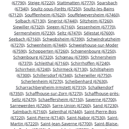
(67790)
,
Steige (67220)
,
Stattmatten (67770)
,
Sparsbach
(67340)
,
Soultz-sous-Forêts (67250)
,
Soultz-les-Bains
(67120)
,
Soufflenheim (67620)
,
Souffelweyersheim (67460)
,
Solbach (67130)
,
Singrist (67440)
,
Siltzheim (67260)
,
Siewiller (67320)
,
Siegen (67160)
,
Sessenheim (67770)
,
Sermersheim (67230)
,
Seltz (67470)
,
Sélestat (67600)
,
Seebach (67160)
,
Schwobsheim (67390)
,
Schwindratzheim
(67270)
,
Schwenheim (67440)
,
Schweighouse-sur-Moder
(67590)
,
Schopperten (67260)
,
Schœnenbourg (67250)
,
Schœnbourg (67320)
,
Schœnau (67390)
,
Schnersheim
(67370)
,
Schleithal (67160)
,
Schirrhoffen (67240)
,
Schirrhein (67240)
,
Schirmeck (67130)
,
Schiltigheim
(67300)
,
Schillersdorf (67340)
,
Scherwiller (67750)
,
Scherlenheim (67270)
,
Scheibenhard (67630)
,
Scharrachbergheim-Irmstett (67310)
,
Schalkendorf
(67350)
,
Schaffhouse-sur-Zorn (67270)
,
Schaffhouse-près-
Seltz (67470)
,
Schaeffersheim (67150)
,
Saverne (67700)
,
Sarrewerden (67260)
,
Sarre-Union (67260)
,
Sand (67230)
,
Salmbach (67160)
,
Salenthal (67440)
,
Saint-Pierre-Bois
(67220)
,
Saint-Pierre (67140)
,
Saint-Nabor (67530)
,
Saint-
Martin (67220)
,
Saint-Jean-Saverne (67700)
,
Saint-Blaise-