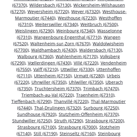
(67370)
,
Wildersbach (67130)
,
Wickersheim-Wilshausen
(67270)
,
Weyersheim (67720)
,
Weyer (67320)
,
Westhouse-
Marmoutier (67440)
,
Westhouse (67230)
,
Westhoffen
(67310)
,
Weiterswiller (67340)
,
Weitbruch (67500)
,
Weislingen (67290)
,
Weinbourg (67340)
,
Wasselonne
(67310)
,
Wangenbourg-Engenthal (67710)
,
Wangen
(67520)
,
Waltenheim-sur-Zorn (67670)
,
Waldolwisheim
(67700)
,
Waldhambach (67430)
,
Waldersbach (67130)
,
Walbourg (67360)
,
Wahlenheim (67170)
,
Volksberg
(67290)
,
Vœllerdingen (67430)
,
Villé (67220)
,
Vendenheim
(67550)
,
Valff (67210)
,
Uttwiller (67330)
,
Uttenhoffen
(67110)
,
Uttenheim (67150)
,
Urmatt (67280)
,
Urbeis
(67220)
,
Uhrwiller (67350)
,
Uhlwiller (67350)
,
Uberach
(67350)
,
Truchtersheim (67370)
,
Trimbach (67470)
,
Triembach-au-Val (67220)
,
Traenheim (67310)
,
Tieffenbach (67290)
,
Thanvillé (67220)
,
Thal-Marmoutier
(67440)
,
Thal-Drulingen (67320)
,
Surbourg (67250)
,
Sundhouse (67920)
,
Stutzheim-Offenheim (67370)
,
Stundwiller (67250)
,
Struth (67290)
,
Strasbourg (67200)
,
Strasbourg (67100)
,
Strasbourg (67000)
,
Stotzheim
(67140)
,
Still (67190)
,
Steinseltz (67160)
,
Steinbourg