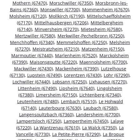
Mothern (67470)
,
Morschwiller (67350)
,
Morsbronn-les-
Bains (67360)
,
Monswiller (67700)
,
Mommenheim (67670)
,
Molsheim (67120)
,
Mollkirch (67190)
,
Mittelschaeffolsheim
(67170)
,
Mittelhausbergen (67206)
,
Mittelbergheim
(67140)
,
Minversheim (67270)
,
Mietesheim (67580)
,
Mertzwiller (67580)
,
Merkwiller-Pechelbronn (67250)
,
Menchhoffen (67340)
,
Memmelshoffen (67250)
,
Melsheim
(67270)
,
Meistratzheim (67210)
,
Matzenheim (67150)
,
Marmoutier (67440)
,
Marlenheim (67520)
,
Marckolsheim
(67390)
,
Maisonsgoutte (67220)
,
Maennolsheim (67700)
,
Mackwiller (67430)
,
Mackenheim (67390)
,
Lutzelhouse
(67130)
,
Lupstein (67490)
,
Lorentzen (67430)
,
Lohr (67290)
,
Lochwiller (67440)
,
Lobsann (67250)
,
Lixhausen (67270)
,
Littenheim (67490)
,
Lipsheim (67640)
,
Lingolsheim
(67380)
,
Limersheim (67150)
,
Lichtenberg (67340)
,
Leutenheim (67480)
,
Lembach (67510)
,
Le Hohwald
(67140)
,
Lauterbourg (67630)
,
Laubach (67580)
,
Langensoultzbach (67360)
,
Landersheim (67700)
,
Lampertsloch (67250)
,
Lampertheim (67450)
,
Lalaye
(67220)
,
La Wantzenau (67610)
,
La Walck (67350)
,
La
Vancelle (67730)
,
La Petite-Pierre (67290)
,
La Broque