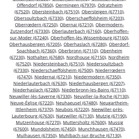
Offendorf (67850)
,
Oermingen (67970)
,
Odratzheim
(67520)
,
Obersteinbach (67510)
,
Obersteigen (67710)
,
Obersoultzbach (67330)
,
Oberschaeffolsheim (67203)
,
Oberrœdern (67250)
,
Obernai (67210)
,
Obermodern-
Zutzendorf (67330)
,
Oberlauterbach (67160)
,
Oberhoffen-
sur-Moder (67240)
,
Oberhoffen-lès-Wissembourg (67160)
,
Oberhausbergen (67205)
,
Oberhaslach (67280)
,
Oberdorf-
Spachbach (67360)
,
Oberbronn (67110)
,
Obenheim
(67230)
,
Nothalten (67680)
,
Nordhouse (67150)
,
Nordheim
(67520)
,
Niedersteinbach (67510)
,
Niedersoultzbach
(67330)
,
Niederschaeffolsheim (67500)
,
Niederrœdern
(67470)
,
Niedernai (67210)
,
Niedermodern (67350)
,
Niederlauterbach (67630)
,
Niederhausbergen (67207)
,
Niederhaslach (67280)
,
Niederbronn-les-Bains (67110)
,
Neuwiller-lès-Saverne (67330)
,
Neuviller-la-Roche (67130)
,
Neuve-Église (67220)
,
Neuhaeusel (67480)
,
Neugartheim-
Ittlenheim (67370)
,
Neubois (67220)
,
Neewiller-près-
Lauterbourg (67630)
,
Natzwiller (67130)
,
Mutzig (67190)
,
Mutzenhouse (67270)
,
Muttersholtz (67600)
,
Mussig
(67600)
,
Mundolsheim (67450)
,
Munchhausen (67470)
,
Mulhausen (67350)
,
Muhlbach-sur-Bruche (67130)
,