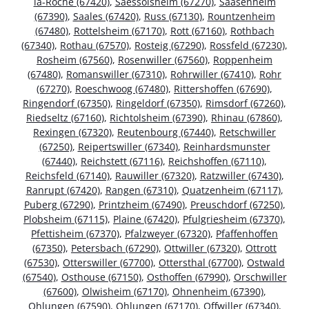
la-Roche (67420)
,
Saessolsheim (67270)
,
Saasenheim
(67390)
,
Saales (67420)
,
Russ (67130)
,
Rountzenheim
(67480)
,
Rottelsheim (67170)
,
Rott (67160)
,
Rothbach
(67340)
,
Rothau (67570)
,
Rosteig (67290)
,
Rossfeld (67230)
,
Rosheim (67560)
,
Rosenwiller (67560)
,
Roppenheim
(67480)
,
Romanswiller (67310)
,
Rohrwiller (67410)
,
Rohr
(67270)
,
Roeschwoog (67480)
,
Rittershoffen (67690)
,
Ringendorf (67350)
,
Ringeldorf (67350)
,
Rimsdorf (67260)
,
Riedseltz (67160)
,
Richtolsheim (67390)
,
Rhinau (67860)
,
Rexingen (67320)
,
Reutenbourg (67440)
,
Retschwiller
(67250)
,
Reipertswiller (67340)
,
Reinhardsmunster
(67440)
,
Reichstett (67116)
,
Reichshoffen (67110)
,
Reichsfeld (67140)
,
Rauwiller (67320)
,
Ratzwiller (67430)
,
Ranrupt (67420)
,
Rangen (67310)
,
Quatzenheim (67117)
,
Puberg (67290)
,
Printzheim (67490)
,
Preuschdorf (67250)
,
Plobsheim (67115)
,
Plaine (67420)
,
Pfulgriesheim (67370)
,
Pfettisheim (67370)
,
Pfalzweyer (67320)
,
Pfaffenhoffen
(67350)
,
Petersbach (67290)
,
Ottwiller (67320)
,
Ottrott
(67530)
,
Otterswiller (67700)
,
Ottersthal (67700)
,
Ostwald
(67540)
,
Osthouse (67150)
,
Osthoffen (67990)
,
Orschwiller
(67600)
,
Olwisheim (67170)
,
Ohnenheim (67390)
,
Ohlungen (67590)
,
Ohlungen (67170)
,
Offwiller (67340)
,