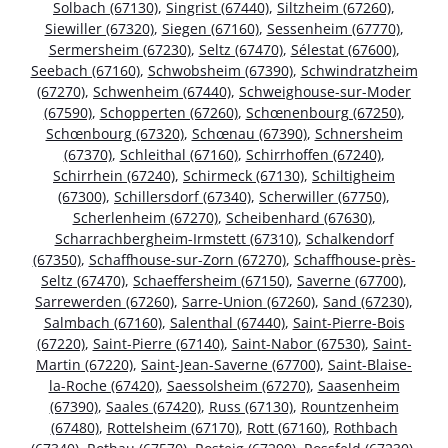
Solbach (67130)
,
Singrist (67440)
,
Siltzheim (67260)
,
Siewiller (67320)
,
Siegen (67160)
,
Sessenheim (67770)
,
Sermersheim (67230)
,
Seltz (67470)
,
Sélestat (67600)
,
Seebach (67160)
,
Schwobsheim (67390)
,
Schwindratzheim
(67270)
,
Schwenheim (67440)
,
Schweighouse-sur-Moder
(67590)
,
Schopperten (67260)
,
Schœnenbourg (67250)
,
Schœnbourg (67320)
,
Schœnau (67390)
,
Schnersheim
(67370)
,
Schleithal (67160)
,
Schirrhoffen (67240)
,
Schirrhein (67240)
,
Schirmeck (67130)
,
Schiltigheim
(67300)
,
Schillersdorf (67340)
,
Scherwiller (67750)
,
Scherlenheim (67270)
,
Scheibenhard (67630)
,
Scharrachbergheim-Irmstett (67310)
,
Schalkendorf
(67350)
,
Schaffhouse-sur-Zorn (67270)
,
Schaffhouse-près-
Seltz (67470)
,
Schaeffersheim (67150)
,
Saverne (67700)
,
Sarrewerden (67260)
,
Sarre-Union (67260)
,
Sand (67230)
,
Salmbach (67160)
,
Salenthal (67440)
,
Saint-Pierre-Bois
(67220)
,
Saint-Pierre (67140)
,
Saint-Nabor (67530)
,
Saint-
Martin (67220)
,
Saint-Jean-Saverne (67700)
,
Saint-Blaise-
la-Roche (67420)
,
Saessolsheim (67270)
,
Saasenheim
(67390)
,
Saales (67420)
,
Russ (67130)
,
Rountzenheim
(67480)
,
Rottelsheim (67170)
,
Rott (67160)
,
Rothbach