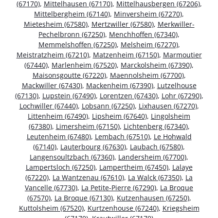
(67170)
,
Mittelhausen (67170)
,
Mittelhausbergen (67206)
,
Mittelbergheim (67140)
,
Minversheim (67270)
,
Mietesheim (67580)
,
Mertzwiller (67580)
,
Merkwiller-
Pechelbronn (67250)
,
Menchhoffen (67340)
,
Memmelshoffen (67250)
,
Melsheim (67270)
,
Meistratzheim (67210)
,
Matzenheim (67150)
,
Marmoutier
(67440)
,
Marlenheim (67520)
,
Marckolsheim (67390)
,
Maisonsgoutte (67220)
,
Maennolsheim (67700)
,
Mackwiller (67430)
,
Mackenheim (67390)
,
Lutzelhouse
(67130)
,
Lupstein (67490)
,
Lorentzen (67430)
,
Lohr (67290)
,
Lochwiller (67440)
,
Lobsann (67250)
,
Lixhausen (67270)
,
Littenheim (67490)
,
Lipsheim (67640)
,
Lingolsheim
(67380)
,
Limersheim (67150)
,
Lichtenberg (67340)
,
Leutenheim (67480)
,
Lembach (67510)
,
Le Hohwald
(67140)
,
Lauterbourg (67630)
,
Laubach (67580)
,
Langensoultzbach (67360)
,
Landersheim (67700)
,
Lampertsloch (67250)
,
Lampertheim (67450)
,
Lalaye
(67220)
,
La Wantzenau (67610)
,
La Walck (67350)
,
La
Vancelle (67730)
,
La Petite-Pierre (67290)
,
La Broque
(67570)
,
La Broque (67130)
,
Kutzenhausen (67250)
,
Kuttolsheim (67520)
,
Kurtzenhouse (67240)
,
Kriegsheim