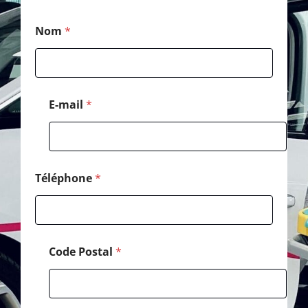
M
Nom
*
e
s
s
a
g
e
E-mail
*
*
C
o
d
e
Téléphone
*
Code Postal
*