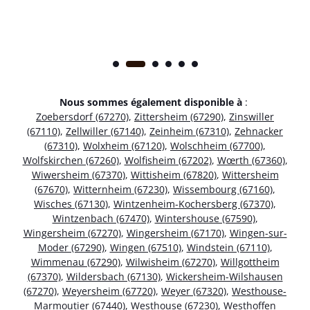
Nous sommes également disponible à
:
Zoebersdorf (67270)
,
Zittersheim (67290)
,
Zinswiller
(67110)
,
Zellwiller (67140)
,
Zeinheim (67310)
,
Zehnacker
(67310)
,
Wolxheim (67120)
,
Wolschheim (67700)
,
Wolfskirchen (67260)
,
Wolfisheim (67202)
,
Wœrth (67360)
,
Wiwersheim (67370)
,
Wittisheim (67820)
,
Wittersheim
(67670)
,
Witternheim (67230)
,
Wissembourg (67160)
,
Wisches (67130)
,
Wintzenheim-Kochersberg (67370)
,
Wintzenbach (67470)
,
Wintershouse (67590)
,
Wingersheim (67270)
,
Wingersheim (67170)
,
Wingen-sur-
Moder (67290)
,
Wingen (67510)
,
Windstein (67110)
,
Wimmenau (67290)
,
Wilwisheim (67270)
,
Willgottheim
(67370)
,
Wildersbach (67130)
,
Wickersheim-Wilshausen
(67270)
,
Weyersheim (67720)
,
Weyer (67320)
,
Westhouse-
Marmoutier (67440)
,
Westhouse (67230)
,
Westhoffen