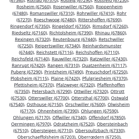
(67340)
,
Rothau (67570)
,
Rosteig (67290)
,
Rossfeld (67230)
,
Rosheim (67560)
,
Rosenwiller (67560)
,
Roppenheim
(67480)
,
Romanswiller (67310)
,
Rohrwiller (67410)
,
Rohr
(67270)
,
Roeschwoog (67480)
,
Rittershoffen (67690)
,
Ringendorf (67350)
,
Ringeldorf (67350)
,
Rimsdorf (67260)
,
Riedseltz (67160)
,
Richtolsheim (67390)
,
Rhinau (67860)
,
Rexingen (67320)
,
Reutenbourg (67440)
,
Retschwiller
(67250)
,
Reipertswiller (67340)
,
Reinhardsmunster
(67440)
,
Reichstett (67116)
,
Reichshoffen (67110)
,
Reichsfeld (67140)
,
Rauwiller (67320)
,
Ratzwiller (67430)
,
Ranrupt (67420)
,
Rangen (67310)
,
Quatzenheim (67117)
,
Puberg (67290)
,
Printzheim (67490)
,
Preuschdorf (67250)
,
Plobsheim (67115)
,
Plaine (67420)
,
Pfulgriesheim (67370)
,
Pfettisheim (67370)
,
Pfalzweyer (67320)
,
Pfaffenhoffen
(67350)
,
Petersbach (67290)
,
Ottwiller (67320)
,
Ottrott
(67530)
,
Otterswiller (67700)
,
Ottersthal (67700)
,
Ostwald
(67540)
,
Osthouse (67150)
,
Orschwiller (67600)
,
Olwisheim
(67170)
,
Ohnenheim (67390)
,
Ohlungen (67590)
,
Ohlungen (67170)
,
Offwiller (67340)
,
Offendorf (67850)
,
Oermingen (67970)
,
Odratzheim (67520)
,
Obersteinbach
(67510)
,
Obersteigen (67710)
,
Obersoultzbach (67330)
,
Oberschaeffolsheim (67203)
,
Oberrœdern (67250)
,