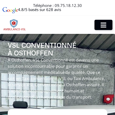
Téléphone :
09.75.18.12.30
4.8/5 basés sur 628 avis
VSL CONVENTIONNÉ
À OSTHOFFEN
À Osthoffen, VSL Conventionné est devenu une
solution incontournable pour garantir un
accompagnement médicalisé de qualité. Que ce
soit en Taxi conventionné, VSL ou Taxi Ambulance,
le service VSL Conventionné à Osthoffen assure. Il
s’agit d’un accompagnement humain et
professionnel à chaque étape du transport.