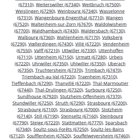
(67310)
,
Weiterswiller (67340)
,
Weitbruch (67500)
,
Weislingen (67290)
,
Weinbourg (67340)
,
Wasselonne
(67310)
,
Wangenbourg-Engenthal (67710)
,
Wangen
(67520)
,
Waltenheim-sur-Zorn (67670)
,
Waldolwisheim
(67700)
,
Waldhambach (67430)
,
Waldersbach (67130)
,
Walbourg (67360)
,
Wahlenheim (67170)
,
Volksberg
(67290)
,
Vœllerdingen (67430)
,
Villé (67220)
,
Vendenheim
(67550)
,
Valff (67210)
,
Uttwiller (67330)
,
Uttenhoffen
(67110)
,
Uttenheim (67150)
,
Urmatt (67280)
,
Urbeis
(67220)
,
Uhrwiller (67350)
,
Uhlwiller (67350)
,
Uberach
(67350)
,
Truchtersheim (67370)
,
Trimbach (67470)
,
Triembach-au-Val (67220)
,
Traenheim (67310)
,
Tieffenbach (67290)
,
Thanvillé (67220)
,
Thal-Marmoutier
(67440)
,
Thal-Drulingen (67320)
,
Surbourg (67250)
,
Sundhouse (67920)
,
Stutzheim-Offenheim (67370)
,
Stundwiller (67250)
,
Struth (67290)
,
Strasbourg (67200)
,
Strasbourg (67100)
,
Strasbourg (67000)
,
Stotzheim
(67140)
,
Still (67190)
,
Steinseltz (67160)
,
Steinbourg
(67790)
,
Steige (67220)
,
Stattmatten (67770)
,
Sparsbach
(67340)
,
Soultz-sous-Forêts (67250)
,
Soultz-les-Bains
(67120)
,
Soufflenheim (67620)
,
Souffelweyersheim (67460)
,