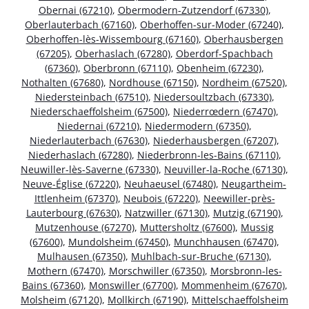
Obernai (67210)
,
Obermodern-Zutzendorf (67330)
,
Oberlauterbach (67160)
,
Oberhoffen-sur-Moder (67240)
,
Oberhoffen-lès-Wissembourg (67160)
,
Oberhausbergen
(67205)
,
Oberhaslach (67280)
,
Oberdorf-Spachbach
(67360)
,
Oberbronn (67110)
,
Obenheim (67230)
,
Nothalten (67680)
,
Nordhouse (67150)
,
Nordheim (67520)
,
Niedersteinbach (67510)
,
Niedersoultzbach (67330)
,
Niederschaeffolsheim (67500)
,
Niederrœdern (67470)
,
Niedernai (67210)
,
Niedermodern (67350)
,
Niederlauterbach (67630)
,
Niederhausbergen (67207)
,
Niederhaslach (67280)
,
Niederbronn-les-Bains (67110)
,
Neuwiller-lès-Saverne (67330)
,
Neuviller-la-Roche (67130)
,
Neuve-Église (67220)
,
Neuhaeusel (67480)
,
Neugartheim-
Ittlenheim (67370)
,
Neubois (67220)
,
Neewiller-près-
Lauterbourg (67630)
,
Natzwiller (67130)
,
Mutzig (67190)
,
Mutzenhouse (67270)
,
Muttersholtz (67600)
,
Mussig
(67600)
,
Mundolsheim (67450)
,
Munchhausen (67470)
,
Mulhausen (67350)
,
Muhlbach-sur-Bruche (67130)
,
Mothern (67470)
,
Morschwiller (67350)
,
Morsbronn-les-
Bains (67360)
,
Monswiller (67700)
,
Mommenheim (67670)
,
Molsheim (67120)
,
Mollkirch (67190)
,
Mittelschaeffolsheim