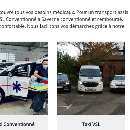
couvre tous vos besoins médicaux. Pour un transport assis
VSL Conventionné à Saverne conventionné et remboursé.
confortable. Nous facilitons vos démarches grâce à notre
ud Deschamps
Jérémy Ferrand
0 janvier 2025
8 septembre 2024
tisfait du transport,
Transport ponctuel et
s’est bien déroulé.
personnel très attentionné.
feur à l’écoute et
Très satisfait du service.
patient.
xi Conventionné
Taxi VSL