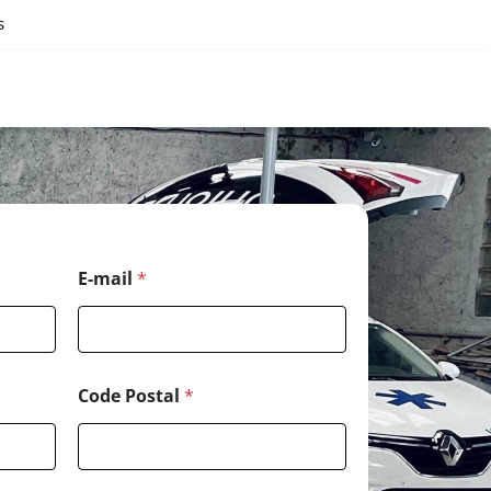
s
E-mail
*
Code Postal
*