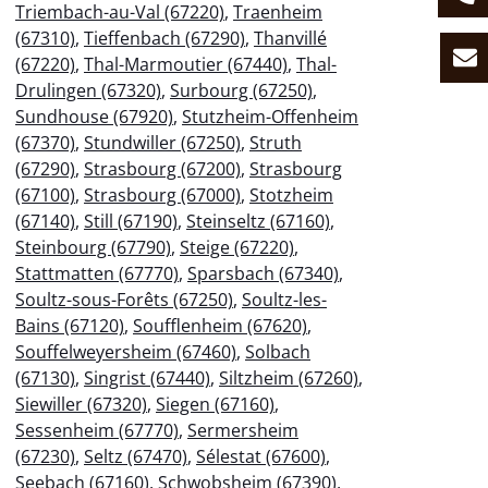
Triembach-au-Val (67220)
,
Traenheim
(67310)
,
Tieffenbach (67290)
,
Thanvillé
(67220)
,
Thal-Marmoutier (67440)
,
Thal-
Drulingen (67320)
,
Surbourg (67250)
,
Sundhouse (67920)
,
Stutzheim-Offenheim
(67370)
,
Stundwiller (67250)
,
Struth
(67290)
,
Strasbourg (67200)
,
Strasbourg
(67100)
,
Strasbourg (67000)
,
Stotzheim
(67140)
,
Still (67190)
,
Steinseltz (67160)
,
Steinbourg (67790)
,
Steige (67220)
,
Stattmatten (67770)
,
Sparsbach (67340)
,
Soultz-sous-Forêts (67250)
,
Soultz-les-
Bains (67120)
,
Soufflenheim (67620)
,
Souffelweyersheim (67460)
,
Solbach
(67130)
,
Singrist (67440)
,
Siltzheim (67260)
,
Siewiller (67320)
,
Siegen (67160)
,
Sessenheim (67770)
,
Sermersheim
(67230)
,
Seltz (67470)
,
Sélestat (67600)
,
Seebach (67160)
,
Schwobsheim (67390)
,