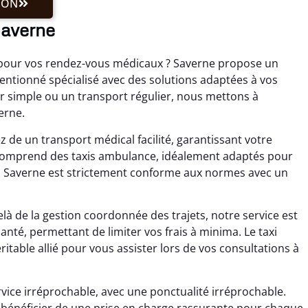
ION
Saverne
e pour vos rendez-vous médicaux ? Saverne propose un
tionné spécialisé avec des solutions adaptées à vos
ler simple ou un transport régulier, nous mettons à
erne.
 de un transport médical facilité, garantissant votre
te comprend des taxis ambulance, idéalement adaptés pour
à Saverne est strictement conforme aux normes avec un
à de la gestion coordonnée des trajets, notre service est
santé, permettant de limiter vos frais à minima. Le taxi
able allié pour vous assister lors de vos consultations à
rvice irréprochable, avec une ponctualité irréprochable.
e bénéficier de une prise en charge rassurante pour chaque