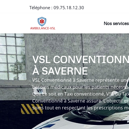
Téléphone :
09.75.18.12.30
Nos services
VSL CONVENTION
À SAVERNE
VSL Conventionné à Saverne représente un
besoins médicaux pour les patients nécessit
Que ce soit en Taxi conventionné, VSL ou Tax
Conventionné à Saverne assure. L’objectif est 
soins tout en respectant les prescriptions m