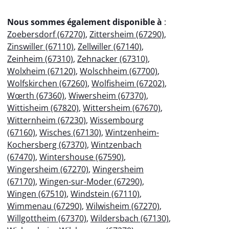
Nous sommes également disponible à
:
Zoebersdorf (67270)
,
Zittersheim (67290)
,
Zinswiller (67110)
,
Zellwiller (67140)
,
Zeinheim (67310)
,
Zehnacker (67310)
,
Wolxheim (67120)
,
Wolschheim (67700)
,
Wolfskirchen (67260)
,
Wolfisheim (67202)
,
Wœrth (67360)
,
Wiwersheim (67370)
,
Wittisheim (67820)
,
Wittersheim (67670)
,
Witternheim (67230)
,
Wissembourg
(67160)
,
Wisches (67130)
,
Wintzenheim-
Kochersberg (67370)
,
Wintzenbach
(67470)
,
Wintershouse (67590)
,
Wingersheim (67270)
,
Wingersheim
(67170)
,
Wingen-sur-Moder (67290)
,
Wingen (67510)
,
Windstein (67110)
,
Wimmenau (67290)
,
Wilwisheim (67270)
,
Willgottheim (67370)
,
Wildersbach (67130)
,