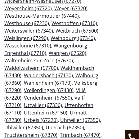
Wickersheim-Wilshausen (67270)
,
Weyersheim (67720)
,
Weyer (67320)
,
Westhouse-Marmoutier (67440)
,
Westhouse (67230)
,
Westhoffen (67310)
,
Weiterswiller (67340)
,
Weitbruch (67500)
,
Weislingen (67290)
,
Weinbourg (67340)
,
Wasselonne (67310)
,
Wangenbourg-
Engenthal (67710)
,
Wangen (67520)
,
Waltenheim-sur-Zorn (67670)
,
Waldolwisheim (67700)
,
Waldhambach
(67430)
,
Waldersbach (67130)
,
Walbourg
(67360)
,
Wahlenheim (67170)
,
Volksberg
(67290)
,
Vœllerdingen (67430)
,
Villé
(67220)
,
Vendenheim (67550)
,
Valff
(67210)
,
Uttwiller (67330)
,
Uttenhoffen
(67110)
,
Uttenheim (67150)
,
Urmatt
(67280)
,
Urbeis (67220)
,
Uhrwiller (67350)
,
Uhlwiller (67350)
,
Uberach (67350)
,
Truchtersheim (67370)
,
Trimbach (67470)
,