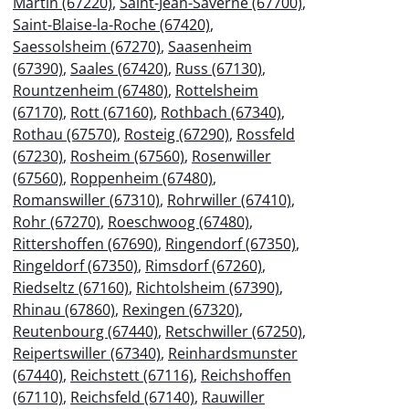
Martin (67220)
,
Saint-Jean-Saverne (67700)
,
Saint-Blaise-la-Roche (67420)
,
Saessolsheim (67270)
,
Saasenheim
(67390)
,
Saales (67420)
,
Russ (67130)
,
Rountzenheim (67480)
,
Rottelsheim
(67170)
,
Rott (67160)
,
Rothbach (67340)
,
Rothau (67570)
,
Rosteig (67290)
,
Rossfeld
(67230)
,
Rosheim (67560)
,
Rosenwiller
(67560)
,
Roppenheim (67480)
,
Romanswiller (67310)
,
Rohrwiller (67410)
,
Rohr (67270)
,
Roeschwoog (67480)
,
Rittershoffen (67690)
,
Ringendorf (67350)
,
Ringeldorf (67350)
,
Rimsdorf (67260)
,
Riedseltz (67160)
,
Richtolsheim (67390)
,
Rhinau (67860)
,
Rexingen (67320)
,
Reutenbourg (67440)
,
Retschwiller (67250)
,
Reipertswiller (67340)
,
Reinhardsmunster
(67440)
,
Reichstett (67116)
,
Reichshoffen
(67110)
,
Reichsfeld (67140)
,
Rauwiller