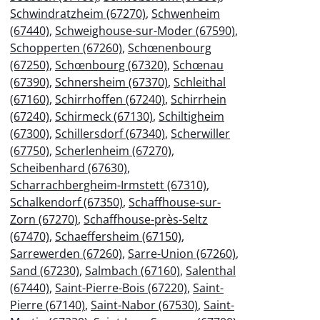
Schwindratzheim (67270)
,
Schwenheim
(67440)
,
Schweighouse-sur-Moder (67590)
,
Schopperten (67260)
,
Schœnenbourg
(67250)
,
Schœnbourg (67320)
,
Schœnau
(67390)
,
Schnersheim (67370)
,
Schleithal
(67160)
,
Schirrhoffen (67240)
,
Schirrhein
(67240)
,
Schirmeck (67130)
,
Schiltigheim
(67300)
,
Schillersdorf (67340)
,
Scherwiller
(67750)
,
Scherlenheim (67270)
,
Scheibenhard (67630)
,
Scharrachbergheim-Irmstett (67310)
,
Schalkendorf (67350)
,
Schaffhouse-sur-
Zorn (67270)
,
Schaffhouse-près-Seltz
(67470)
,
Schaeffersheim (67150)
,
Sarrewerden (67260)
,
Sarre-Union (67260)
,
Sand (67230)
,
Salmbach (67160)
,
Salenthal
(67440)
,
Saint-Pierre-Bois (67220)
,
Saint-
Pierre (67140)
,
Saint-Nabor (67530)
,
Saint-