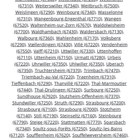
(67310)
,
Weiterswiller (67340)
,
Weitbruch (67500)
,
Weislingen (67290)
,
Weinbourg (67340)
,
Wasselonne
(67310)
,
Wangenbourg-Engenthal (67710)
,
Wangen
(67520)
,
Waltenheim-sur-Zorn (67670)
,
Waldolwisheim
(67700)
,
Waldhambach (67430)
,
Waldersbach (67130)
,
Walbourg (67360)
,
Wahlenheim (67170)
,
Volksberg
(67290)
,
Vœllerdingen (67430)
,
Villé (67220)
,
Vendenheim
(67550)
,
Valff (67210)
,
Uttwiller (67330)
,
Uttenhoffen
(67110)
,
Uttenheim (67150)
,
Urmatt (67280)
,
Urbeis
(67220)
,
Uhrwiller (67350)
,
Uhlwiller (67350)
,
Uberach
(67350)
,
Truchtersheim (67370)
,
Trimbach (67470)
,
Triembach-au-Val (67220)
,
Traenheim (67310)
,
Tieffenbach (67290)
,
Thanvillé (67220)
,
Thal-Marmoutier
(67440)
,
Thal-Drulingen (67320)
,
Surbourg (67250)
,
Sundhouse (67920)
,
Stutzheim-Offenheim (67370)
,
Stundwiller (67250)
,
Struth (67290)
,
Strasbourg (67200)
,
Strasbourg (67100)
,
Strasbourg (67000)
,
Stotzheim
(67140)
,
Still (67190)
,
Steinseltz (67160)
,
Steinbourg
(67790)
,
Steige (67220)
,
Stattmatten (67770)
,
Sparsbach
(67340)
,
Soultz-sous-Forêts (67250)
,
Soultz-les-Bains
(67120)
,
Soufflenheim (67620)
,
Souffelweyersheim (67460)
,