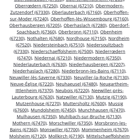
Oberrœdern (67250)
,
Obernai (67210)
,
Obermodern-
Zutzendorf (67330)
,
Oberlauterbach (67160)
,
Oberhoffen-
sur-Moder (67240)
,
Oberhoffen-lès-Wissembourg (67160)
,
Oberhausbergen (67205)
,
Oberhaslach (67280)
,
Oberdorf-
Spachbach (67360)
,
Oberbronn (67110)
,
Obenheim
(67230)
,
Nothalten (67680)
,
Nordhouse (67150)
,
Nordheim
(67520)
,
Niedersteinbach (67510)
,
Niedersoultzbach
(67330)
,
Niederschaeffolsheim (67500)
,
Niederrœdern
(67470)
,
Niedernai (67210)
,
Niedermodern (67350)
,
Niederlauterbach (67630)
,
Niederhausbergen (67207)
,
Niederhaslach (67280)
,
Niederbronn-les-Bains (67110)
,
Neuwiller-lès-Saverne (67330)
,
Neuviller-la-Roche (67130)
,
Neuve-Église (67220)
,
Neuhaeusel (67480)
,
Neugartheim-
Ittlenheim (67370)
,
Neubois (67220)
,
Neewiller-près-
Lauterbourg (67630)
,
Natzwiller (67130)
,
Mutzig (67190)
,
Mutzenhouse (67270)
,
Muttersholtz (67600)
,
Mussig
(67600)
,
Mundolsheim (67450)
,
Munchhausen (67470)
,
Mulhausen (67350)
,
Muhlbach-sur-Bruche (67130)
,
Mothern (67470)
,
Morschwiller (67350)
,
Morsbronn-les-
Bains (67360)
,
Monswiller (67700)
,
Mommenheim (67670)
,
Molsheim (67120)
,
Mollkirch (67190)
,
Mittelschaeffolsheim