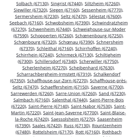
Solbach (67130)
,
Singrist (67440)
,
Siltzheim (67260)
,
Siewiller (67320)
,
Siegen (67160)
,
Sessenheim (67770)
,
Sermersheim (67230)
,
Seltz (67470)
,
Sélestat (67600)
,
Seebach (67160)
,
Schwobsheim (67390)
,
Schwindratzheim
(67270)
,
Schwenheim (67440)
,
Schweighouse-sur-Moder
(67590)
,
Schopperten (67260)
,
Schœnenbourg (67250)
,
Schœnbourg (67320)
,
Schœnau (67390)
,
Schnersheim
(67370)
,
Schleithal (67160)
,
Schirrhoffen (67240)
,
Schirrhein (67240)
,
Schirmeck (67130)
,
Schiltigheim
(67300)
,
Schillersdorf (67340)
,
Scherwiller (67750)
,
Scherlenheim (67270)
,
Scheibenhard (67630)
,
Scharrachbergheim-Irmstett (67310)
,
Schalkendorf
(67350)
,
Schaffhouse-sur-Zorn (67270)
,
Schaffhouse-près-
Seltz (67470)
,
Schaeffersheim (67150)
,
Saverne (67700)
,
Sarrewerden (67260)
,
Sarre-Union (67260)
,
Sand (67230)
,
Salmbach (67160)
,
Salenthal (67440)
,
Saint-Pierre-Bois
(67220)
,
Saint-Pierre (67140)
,
Saint-Nabor (67530)
,
Saint-
Martin (67220)
,
Saint-Jean-Saverne (67700)
,
Saint-Blaise-
la-Roche (67420)
,
Saessolsheim (67270)
,
Saasenheim
(67390)
,
Saales (67420)
,
Russ (67130)
,
Rountzenheim
(67480)
,
Rottelsheim (67170)
,
Rott (67160)
,
Rothbach