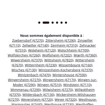
Nous sommes également disponible à
:
Zoebersdorf (67270)
,
Zittersheim (67290)
,
Zinswiller
(67110)
,
Zellwiller (67140)
,
Zeinheim (67310)
,
Zehnacker
(67310)
,
Wolxheim (67120)
,
Wolschheim (67700)
,
Wolfskirchen (67260)
,
Wolfisheim (67202)
,
Wœrth (67360)
,
Wiwersheim (67370)
,
Wittisheim (67820)
,
Wittersheim
(67670)
,
Witternheim (67230)
,
Wissembourg (67160)
,
Wisches (67130)
,
Wintzenheim-Kochersberg (67370)
,
Wintzenbach (67470)
,
Wintershouse (67590)
,
Wingersheim (67270)
,
Wingersheim (67170)
,
Wingen-sur-
Moder (67290)
,
Wingen (67510)
,
Windstein (67110)
,
Wimmenau (67290)
,
Wilwisheim (67270)
,
Willgottheim
(67370)
,
Wildersbach (67130)
,
Wickersheim-Wilshausen
(67270)
,
Weyersheim (67720)
,
Weyer (67320)
,
Westhouse-
Marmoutier (67440)
,
Westhouse (67230)
,
Westhoffen