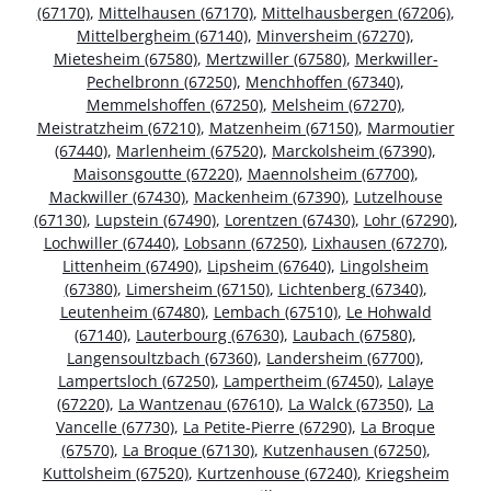
(67170)
,
Mittelhausen (67170)
,
Mittelhausbergen (67206)
,
Mittelbergheim (67140)
,
Minversheim (67270)
,
Mietesheim (67580)
,
Mertzwiller (67580)
,
Merkwiller-
Pechelbronn (67250)
,
Menchhoffen (67340)
,
Memmelshoffen (67250)
,
Melsheim (67270)
,
Meistratzheim (67210)
,
Matzenheim (67150)
,
Marmoutier
(67440)
,
Marlenheim (67520)
,
Marckolsheim (67390)
,
Maisonsgoutte (67220)
,
Maennolsheim (67700)
,
Mackwiller (67430)
,
Mackenheim (67390)
,
Lutzelhouse
(67130)
,
Lupstein (67490)
,
Lorentzen (67430)
,
Lohr (67290)
,
Lochwiller (67440)
,
Lobsann (67250)
,
Lixhausen (67270)
,
Littenheim (67490)
,
Lipsheim (67640)
,
Lingolsheim
(67380)
,
Limersheim (67150)
,
Lichtenberg (67340)
,
Leutenheim (67480)
,
Lembach (67510)
,
Le Hohwald
(67140)
,
Lauterbourg (67630)
,
Laubach (67580)
,
Langensoultzbach (67360)
,
Landersheim (67700)
,
Lampertsloch (67250)
,
Lampertheim (67450)
,
Lalaye
(67220)
,
La Wantzenau (67610)
,
La Walck (67350)
,
La
Vancelle (67730)
,
La Petite-Pierre (67290)
,
La Broque
(67570)
,
La Broque (67130)
,
Kutzenhausen (67250)
,
Kuttolsheim (67520)
,
Kurtzenhouse (67240)
,
Kriegsheim