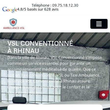
Téléphone :
09.75.18.12.30
4.8/5 basés sur 628 avis
VSL CONVENTIONNÉ
À RHINAU
Dans la ville de Rhinau, VSL Conventionné s’impose
comme un service essentiel pour garantir un
accompagnement médicalisé de qualité. Que ce
soit en Taxi conventionné, VSL ou Taxi Ambulance,
le service VSL Conventionné à Rhinau assure.
Chaque trajet est pensé pour le confort et la
sécurité du patient.