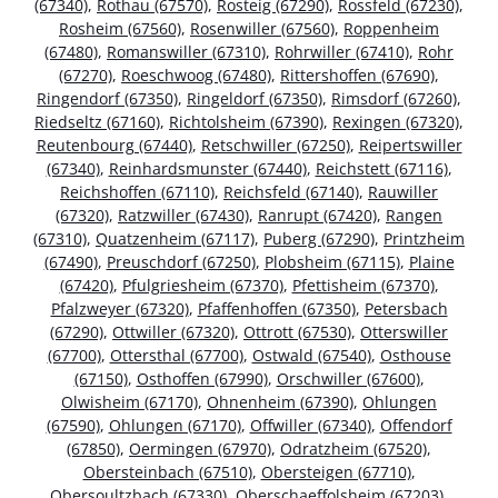
(67340)
,
Rothau (67570)
,
Rosteig (67290)
,
Rossfeld (67230)
,
Rosheim (67560)
,
Rosenwiller (67560)
,
Roppenheim
(67480)
,
Romanswiller (67310)
,
Rohrwiller (67410)
,
Rohr
(67270)
,
Roeschwoog (67480)
,
Rittershoffen (67690)
,
Ringendorf (67350)
,
Ringeldorf (67350)
,
Rimsdorf (67260)
,
Riedseltz (67160)
,
Richtolsheim (67390)
,
Rexingen (67320)
,
Reutenbourg (67440)
,
Retschwiller (67250)
,
Reipertswiller
(67340)
,
Reinhardsmunster (67440)
,
Reichstett (67116)
,
Reichshoffen (67110)
,
Reichsfeld (67140)
,
Rauwiller
(67320)
,
Ratzwiller (67430)
,
Ranrupt (67420)
,
Rangen
(67310)
,
Quatzenheim (67117)
,
Puberg (67290)
,
Printzheim
(67490)
,
Preuschdorf (67250)
,
Plobsheim (67115)
,
Plaine
(67420)
,
Pfulgriesheim (67370)
,
Pfettisheim (67370)
,
Pfalzweyer (67320)
,
Pfaffenhoffen (67350)
,
Petersbach
(67290)
,
Ottwiller (67320)
,
Ottrott (67530)
,
Otterswiller
(67700)
,
Ottersthal (67700)
,
Ostwald (67540)
,
Osthouse
(67150)
,
Osthoffen (67990)
,
Orschwiller (67600)
,
Olwisheim (67170)
,
Ohnenheim (67390)
,
Ohlungen
(67590)
,
Ohlungen (67170)
,
Offwiller (67340)
,
Offendorf
(67850)
,
Oermingen (67970)
,
Odratzheim (67520)
,
Obersteinbach (67510)
,
Obersteigen (67710)
,
Obersoultzbach (67330)
,
Oberschaeffolsheim (67203)
,