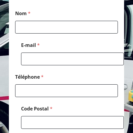
*
Nom
*
P
o
s
t
a
l
E-mail
*
M
e
s
s
a
g
Téléphone
*
e
Code Postal
*