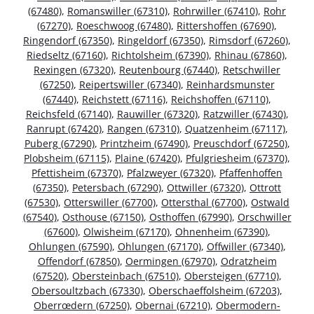
(67480)
,
Romanswiller (67310)
,
Rohrwiller (67410)
,
Rohr
(67270)
,
Roeschwoog (67480)
,
Rittershoffen (67690)
,
Ringendorf (67350)
,
Ringeldorf (67350)
,
Rimsdorf (67260)
,
Riedseltz (67160)
,
Richtolsheim (67390)
,
Rhinau (67860)
,
Rexingen (67320)
,
Reutenbourg (67440)
,
Retschwiller
(67250)
,
Reipertswiller (67340)
,
Reinhardsmunster
(67440)
,
Reichstett (67116)
,
Reichshoffen (67110)
,
Reichsfeld (67140)
,
Rauwiller (67320)
,
Ratzwiller (67430)
,
Ranrupt (67420)
,
Rangen (67310)
,
Quatzenheim (67117)
,
Puberg (67290)
,
Printzheim (67490)
,
Preuschdorf (67250)
,
Plobsheim (67115)
,
Plaine (67420)
,
Pfulgriesheim (67370)
,
Pfettisheim (67370)
,
Pfalzweyer (67320)
,
Pfaffenhoffen
(67350)
,
Petersbach (67290)
,
Ottwiller (67320)
,
Ottrott
(67530)
,
Otterswiller (67700)
,
Ottersthal (67700)
,
Ostwald
(67540)
,
Osthouse (67150)
,
Osthoffen (67990)
,
Orschwiller
(67600)
,
Olwisheim (67170)
,
Ohnenheim (67390)
,
Ohlungen (67590)
,
Ohlungen (67170)
,
Offwiller (67340)
,
Offendorf (67850)
,
Oermingen (67970)
,
Odratzheim
(67520)
,
Obersteinbach (67510)
,
Obersteigen (67710)
,
Obersoultzbach (67330)
,
Oberschaeffolsheim (67203)
,
Oberrœdern (67250)
,
Obernai (67210)
,
Obermodern-