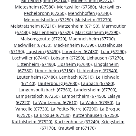
Mittelbergheim (67140)
,
Minversheim (67270)
,
Mietesheim (67580)
,
Mertzwiller (67580)
,
Merkwiller-
Pechelbronn (67250)
,
Menchhoffen (67340)
,
Memmelshoffen (67250)
,
Melsheim (67270)
,
Meistratzheim (67210)
,
Matzenheim (67150)
,
Marmoutier
(67440)
,
Marlenheim (67520)
,
Marckolsheim (67390)
,
Maisonsgoutte (67220)
,
Maennolsheim (67700)
,
Mackwiller (67430)
,
Mackenheim (67390)
,
Lutzelhouse
(67130)
,
Lupstein (67490)
,
Lorentzen (67430)
,
Lohr (67290)
,
Lochwiller (67440)
,
Lobsann (67250)
,
Lixhausen (67270)
,
Littenheim (67490)
,
Lipsheim (67640)
,
Lingolsheim
(67380)
,
Limersheim (67150)
,
Lichtenberg (67340)
,
Leutenheim (67480)
,
Lembach (67510)
,
Le Hohwald
(67140)
,
Lauterbourg (67630)
,
Laubach (67580)
,
Langensoultzbach (67360)
,
Landersheim (67700)
,
Lampertsloch (67250)
,
Lampertheim (67450)
,
Lalaye
(67220)
,
La Wantzenau (67610)
,
La Walck (67350)
,
La
Vancelle (67730)
,
La Petite-Pierre (67290)
,
La Broque
(67570)
,
La Broque (67130)
,
Kutzenhausen (67250)
,
Kuttolsheim (67520)
,
Kurtzenhouse (67240)
,
Kriegsheim
(67170)
,
Krautwiller (67170)