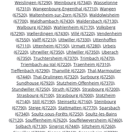
Weislingen (67290)
,
Weinbourg (67340)
,
Wasselonne
(67310)
,
Wangenbourg-Engenthal (67710)
,
Wangen
(67520)
,
Waltenheim-sur-Zorn (67670)
,
Waldolwisheim
(67700)
,
Waldhambach (67430)
,
Waldersbach (67130)
,
Walbourg (67360)
,
Wahlenheim (67170)
,
Volksberg
(67290)
,
Vœllerdingen (67430)
,
Villé (67220)
,
Vendenheim
(67550)
,
Valff (67210)
,
Uttwiller (67330)
,
Uttenhoffen
(67110)
,
Uttenheim (67150)
,
Urmatt (67280)
,
Urbeis
(67220)
,
Uhrwiller (67350)
,
Uhlwiller (67350)
,
Uberach
(67350)
,
Truchtersheim (67370)
,
Trimbach (67470)
,
Triembach-au-Val (67220)
,
Traenheim (67310)
,
Tieffenbach (67290)
,
Thanvillé (67220)
,
Thal-Marmoutier
(67440)
,
Thal-Drulingen (67320)
,
Surbourg (67250)
,
Sundhouse (67920)
,
Stutzheim-Offenheim (67370)
,
Stundwiller (67250)
,
Struth (67290)
,
Strasbourg (67200)
,
Strasbourg (67100)
,
Strasbourg (67000)
,
Stotzheim
(67140)
,
Still (67190)
,
Steinseltz (67160)
,
Steinbourg
(67790)
,
Steige (67220)
,
Stattmatten (67770)
,
Sparsbach
(67340)
,
Soultz-sous-Forêts (67250)
,
Soultz-les-Bains
(67120)
,
Soufflenheim (67620)
,
Souffelweyersheim (67460)
,
Solbach (67130)
,
Singrist (67440)
,
Siltzheim (67260)
,