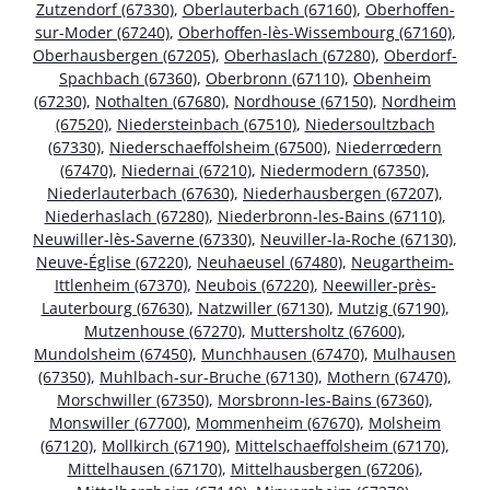
Zutzendorf (67330)
,
Oberlauterbach (67160)
,
Oberhoffen-
sur-Moder (67240)
,
Oberhoffen-lès-Wissembourg (67160)
,
Oberhausbergen (67205)
,
Oberhaslach (67280)
,
Oberdorf-
Spachbach (67360)
,
Oberbronn (67110)
,
Obenheim
(67230)
,
Nothalten (67680)
,
Nordhouse (67150)
,
Nordheim
(67520)
,
Niedersteinbach (67510)
,
Niedersoultzbach
(67330)
,
Niederschaeffolsheim (67500)
,
Niederrœdern
(67470)
,
Niedernai (67210)
,
Niedermodern (67350)
,
Niederlauterbach (67630)
,
Niederhausbergen (67207)
,
Niederhaslach (67280)
,
Niederbronn-les-Bains (67110)
,
Neuwiller-lès-Saverne (67330)
,
Neuviller-la-Roche (67130)
,
Neuve-Église (67220)
,
Neuhaeusel (67480)
,
Neugartheim-
Ittlenheim (67370)
,
Neubois (67220)
,
Neewiller-près-
Lauterbourg (67630)
,
Natzwiller (67130)
,
Mutzig (67190)
,
Mutzenhouse (67270)
,
Muttersholtz (67600)
,
Mundolsheim (67450)
,
Munchhausen (67470)
,
Mulhausen
(67350)
,
Muhlbach-sur-Bruche (67130)
,
Mothern (67470)
,
Morschwiller (67350)
,
Morsbronn-les-Bains (67360)
,
Monswiller (67700)
,
Mommenheim (67670)
,
Molsheim
(67120)
,
Mollkirch (67190)
,
Mittelschaeffolsheim (67170)
,
Mittelhausen (67170)
,
Mittelhausbergen (67206)
,