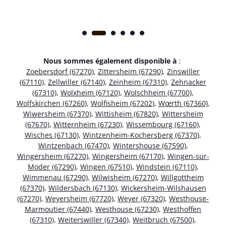
Nous sommes également disponible à
:
Zoebersdorf (67270)
,
Zittersheim (67290)
,
Zinswiller
(67110)
,
Zellwiller (67140)
,
Zeinheim (67310)
,
Zehnacker
(67310)
,
Wolxheim (67120)
,
Wolschheim (67700)
,
Wolfskirchen (67260)
,
Wolfisheim (67202)
,
Wœrth (67360)
,
Wiwersheim (67370)
,
Wittisheim (67820)
,
Wittersheim
(67670)
,
Witternheim (67230)
,
Wissembourg (67160)
,
Wisches (67130)
,
Wintzenheim-Kochersberg (67370)
,
Wintzenbach (67470)
,
Wintershouse (67590)
,
Wingersheim (67270)
,
Wingersheim (67170)
,
Wingen-sur-
Moder (67290)
,
Wingen (67510)
,
Windstein (67110)
,
Wimmenau (67290)
,
Wilwisheim (67270)
,
Willgottheim
(67370)
,
Wildersbach (67130)
,
Wickersheim-Wilshausen
(67270)
,
Weyersheim (67720)
,
Weyer (67320)
,
Westhouse-
Marmoutier (67440)
,
Westhouse (67230)
,
Westhoffen
(67310)
,
Weiterswiller (67340)
,
Weitbruch (67500)
,