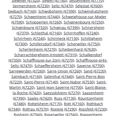
Siewiller (67320)
,
Siegen (67160)
,
Sessenheim (67770)
,
Sermersheim (67230)
,
Seltz (67470)
,
Sélestat (67600)
,
Seebach (67160)
,
Schwobsheim (67390)
,
Schwindratzheim
(67270)
,
Schwenheim (67440)
,
Schweighouse-sur-Moder
(67590)
,
Schopperten (67260)
,
Schœnenbourg (67250)
,
Schœnbourg (67320)
,
Schœnau (67390)
,
Schnersheim
(67370)
,
Schleithal (67160)
,
Schirrhoffen (67240)
,
Schirrhein (67240)
,
Schirmeck (67130)
,
Schiltigheim
(67300)
,
Schillersdorf (67340)
,
Scherwiller (67750)
,
Scherlenheim (67270)
,
Scheibenhard (67630)
,
Scharrachbergheim-Irmstett (67310)
,
Schalkendorf
(67350)
,
Schaffhouse-sur-Zorn (67270)
,
Schaffhouse-près-
Seltz (67470)
,
Schaeffersheim (67150)
,
Saverne (67700)
,
Sarrewerden (67260)
,
Sarre-Union (67260)
,
Sand (67230)
,
Salmbach (67160)
,
Salenthal (67440)
,
Saint-Pierre-Bois
(67220)
,
Saint-Pierre (67140)
,
Saint-Nabor (67530)
,
Saint-
Martin (67220)
,
Saint-Jean-Saverne (67700)
,
Saint-Blaise-
la-Roche (67420)
,
Saessolsheim (67270)
,
Saasenheim
(67390)
,
Saales (67420)
,
Russ (67130)
,
Rountzenheim
(67480)
,
Rottelsheim (67170)
,
Rott (67160)
,
Rothbach
(67340)
,
Rothau (67570)
,
Rosteig (67290)
,
Rossfeld (67230)
,
Rosheim (67560)
,
Rosenwiller (67560)
,
Roppenheim