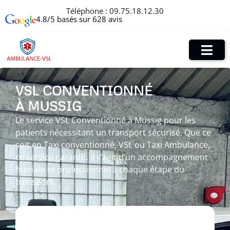
Téléphone :
09.75.18.12.30
4.8/5 basés sur 628 avis
VSL CONVENTIONNÉ
À MUSSIG
Le service VSL Conventionné à Mussig pour les
patients nécessitant un transport sécurisé. Que ce
soit en Taxi conventionné, VSL ou Taxi Ambulance,
ce service garantit. Il s’agit d’un accompagnement
humain et professionnel à chaque étape du
transport.