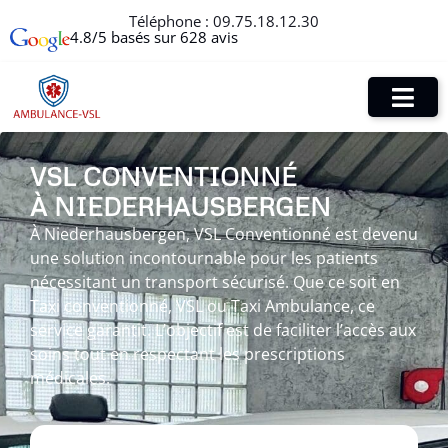
Téléphone :
09.75.18.12.30
4.8/5 basés sur 628 avis
VSL CONVENTIONNÉ
À NIEDERHAUSBERGEN
À Niederhausbergen, VSL Conventionné est devenu
une solution incontournable pour les patients
nécessitant un transport sécurisé. Que ce soit en
Taxi conventionné, VSL ou Taxi Ambulance, ce
service garantit. L’objectif est de faciliter l’accès aux
soins tout en respectant les prescriptions
médicales.