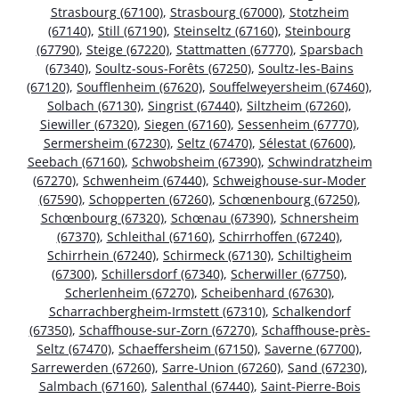
Strasbourg (67100)
,
Strasbourg (67000)
,
Stotzheim
(67140)
,
Still (67190)
,
Steinseltz (67160)
,
Steinbourg
(67790)
,
Steige (67220)
,
Stattmatten (67770)
,
Sparsbach
(67340)
,
Soultz-sous-Forêts (67250)
,
Soultz-les-Bains
(67120)
,
Soufflenheim (67620)
,
Souffelweyersheim (67460)
,
Solbach (67130)
,
Singrist (67440)
,
Siltzheim (67260)
,
Siewiller (67320)
,
Siegen (67160)
,
Sessenheim (67770)
,
Sermersheim (67230)
,
Seltz (67470)
,
Sélestat (67600)
,
Seebach (67160)
,
Schwobsheim (67390)
,
Schwindratzheim
(67270)
,
Schwenheim (67440)
,
Schweighouse-sur-Moder
(67590)
,
Schopperten (67260)
,
Schœnenbourg (67250)
,
Schœnbourg (67320)
,
Schœnau (67390)
,
Schnersheim
(67370)
,
Schleithal (67160)
,
Schirrhoffen (67240)
,
Schirrhein (67240)
,
Schirmeck (67130)
,
Schiltigheim
(67300)
,
Schillersdorf (67340)
,
Scherwiller (67750)
,
Scherlenheim (67270)
,
Scheibenhard (67630)
,
Scharrachbergheim-Irmstett (67310)
,
Schalkendorf
(67350)
,
Schaffhouse-sur-Zorn (67270)
,
Schaffhouse-près-
Seltz (67470)
,
Schaeffersheim (67150)
,
Saverne (67700)
,
Sarrewerden (67260)
,
Sarre-Union (67260)
,
Sand (67230)
,
Salmbach (67160)
,
Salenthal (67440)
,
Saint-Pierre-Bois