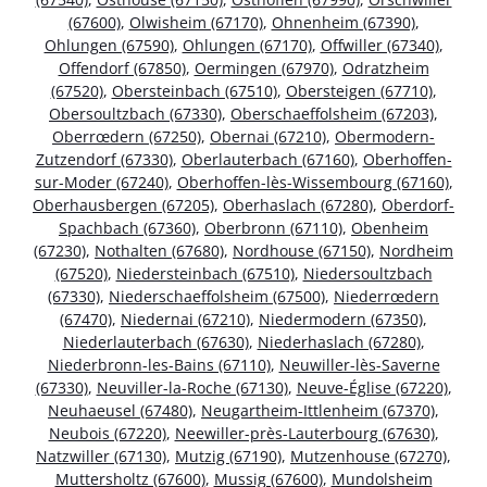
(67600)
,
Olwisheim (67170)
,
Ohnenheim (67390)
,
Ohlungen (67590)
,
Ohlungen (67170)
,
Offwiller (67340)
,
Offendorf (67850)
,
Oermingen (67970)
,
Odratzheim
(67520)
,
Obersteinbach (67510)
,
Obersteigen (67710)
,
Obersoultzbach (67330)
,
Oberschaeffolsheim (67203)
,
Oberrœdern (67250)
,
Obernai (67210)
,
Obermodern-
Zutzendorf (67330)
,
Oberlauterbach (67160)
,
Oberhoffen-
sur-Moder (67240)
,
Oberhoffen-lès-Wissembourg (67160)
,
Oberhausbergen (67205)
,
Oberhaslach (67280)
,
Oberdorf-
Spachbach (67360)
,
Oberbronn (67110)
,
Obenheim
(67230)
,
Nothalten (67680)
,
Nordhouse (67150)
,
Nordheim
(67520)
,
Niedersteinbach (67510)
,
Niedersoultzbach
(67330)
,
Niederschaeffolsheim (67500)
,
Niederrœdern
(67470)
,
Niedernai (67210)
,
Niedermodern (67350)
,
Niederlauterbach (67630)
,
Niederhaslach (67280)
,
Niederbronn-les-Bains (67110)
,
Neuwiller-lès-Saverne
(67330)
,
Neuviller-la-Roche (67130)
,
Neuve-Église (67220)
,
Neuhaeusel (67480)
,
Neugartheim-Ittlenheim (67370)
,
Neubois (67220)
,
Neewiller-près-Lauterbourg (67630)
,
Natzwiller (67130)
,
Mutzig (67190)
,
Mutzenhouse (67270)
,
Muttersholtz (67600)
,
Mussig (67600)
,
Mundolsheim