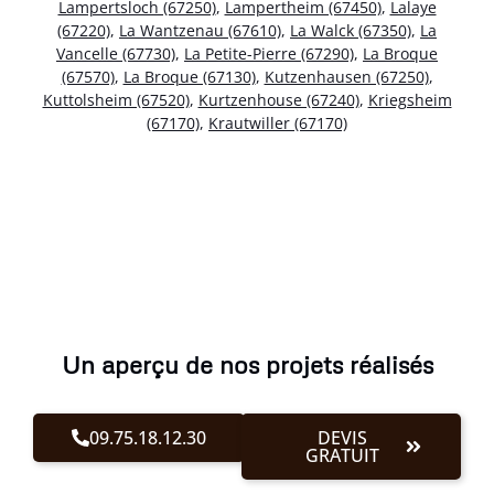
Lampertsloch (67250)
,
Lampertheim (67450)
,
Lalaye
(67220)
,
La Wantzenau (67610)
,
La Walck (67350)
,
La
Vancelle (67730)
,
La Petite-Pierre (67290)
,
La Broque
(67570)
,
La Broque (67130)
,
Kutzenhausen (67250)
,
Kuttolsheim (67520)
,
Kurtzenhouse (67240)
,
Kriegsheim
(67170)
,
Krautwiller (67170)
Un aperçu de nos projets réalisés
09.75.18.12.30
DEVIS
GRATUIT