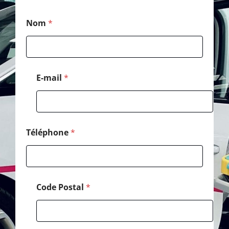
*
Nom
*
P
o
s
t
a
l
E-mail
*
N
o
m
Téléphone
*
Code Postal
*