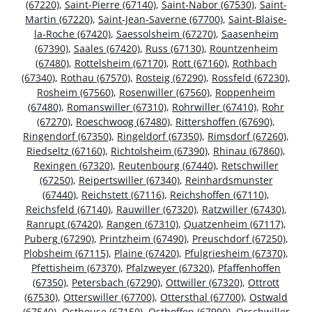
(67220)
,
Saint-Pierre (67140)
,
Saint-Nabor (67530)
,
Saint-
Martin (67220)
,
Saint-Jean-Saverne (67700)
,
Saint-Blaise-
la-Roche (67420)
,
Saessolsheim (67270)
,
Saasenheim
(67390)
,
Saales (67420)
,
Russ (67130)
,
Rountzenheim
(67480)
,
Rottelsheim (67170)
,
Rott (67160)
,
Rothbach
(67340)
,
Rothau (67570)
,
Rosteig (67290)
,
Rossfeld (67230)
,
Rosheim (67560)
,
Rosenwiller (67560)
,
Roppenheim
(67480)
,
Romanswiller (67310)
,
Rohrwiller (67410)
,
Rohr
(67270)
,
Roeschwoog (67480)
,
Rittershoffen (67690)
,
Ringendorf (67350)
,
Ringeldorf (67350)
,
Rimsdorf (67260)
,
Riedseltz (67160)
,
Richtolsheim (67390)
,
Rhinau (67860)
,
Rexingen (67320)
,
Reutenbourg (67440)
,
Retschwiller
(67250)
,
Reipertswiller (67340)
,
Reinhardsmunster
(67440)
,
Reichstett (67116)
,
Reichshoffen (67110)
,
Reichsfeld (67140)
,
Rauwiller (67320)
,
Ratzwiller (67430)
,
Ranrupt (67420)
,
Rangen (67310)
,
Quatzenheim (67117)
,
Puberg (67290)
,
Printzheim (67490)
,
Preuschdorf (67250)
,
Plobsheim (67115)
,
Plaine (67420)
,
Pfulgriesheim (67370)
,
Pfettisheim (67370)
,
Pfalzweyer (67320)
,
Pfaffenhoffen
(67350)
,
Petersbach (67290)
,
Ottwiller (67320)
,
Ottrott
(67530)
,
Otterswiller (67700)
,
Ottersthal (67700)
,
Ostwald
(67540)
,
Osthouse (67150)
,
Osthoffen (67990)
,
Orschwiller