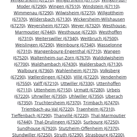
Moder (67290)
,
Wingen (67510)
,
Windstein (67110)
,
Wimmenau (67290)
,
Wilwisheim (67270)
,
Willgottheim
(67370)
,
Wildersbach (67130)
,
Wickersheim-Wilshausen
(67270)
,
Weyersheim (67720)
,
Weyer (67320)
,
Westhouse-
Marmoutier (67440)
,
Westhouse (67230)
,
Westhoffen
(67310)
,
Weiterswiller (67340)
,
Weitbruch (67500)
,
Weislingen (67290)
,
Weinbourg (67340)
,
Wasselonne
(67310)
,
Wangenbourg-Engenthal (67710)
,
Wangen
(67520)
,
Waltenheim-sur-Zorn (67670)
,
Waldolwisheim
(67700)
,
Waldhambach (67430)
,
Waldersbach (67130)
,
Walbourg (67360)
,
Wahlenheim (67170)
,
Volksberg
(67290)
,
Vœllerdingen (67430)
,
Villé (67220)
,
Vendenheim
(67550)
,
Valff (67210)
,
Uttwiller (67330)
,
Uttenhoffen
(67110)
,
Uttenheim (67150)
,
Urmatt (67280)
,
Urbeis
(67220)
,
Uhrwiller (67350)
,
Uhlwiller (67350)
,
Uberach
(67350)
,
Truchtersheim (67370)
,
Trimbach (67470)
,
Triembach-au-Val (67220)
,
Traenheim (67310)
,
Tieffenbach (67290)
,
Thanvillé (67220)
,
Thal-Marmoutier
(67440)
,
Thal-Drulingen (67320)
,
Surbourg (67250)
,
Sundhouse (67920)
,
Stutzheim-Offenheim (67370)
,
Stundwiller (67250)
,
Struth (67290)
,
Strasbourg (67200)
,