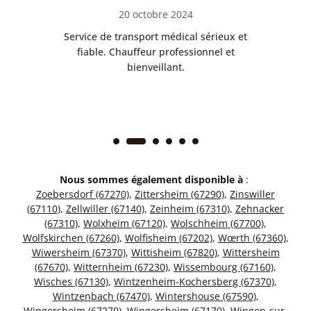
20 octobre 2024
rès
Service de transport médical sérieux et
Po
ice.
fiable. Chauffeur professionnel et
bienveillant.
Nous sommes également disponible à
:
Zoebersdorf (67270)
,
Zittersheim (67290)
,
Zinswiller
(67110)
,
Zellwiller (67140)
,
Zeinheim (67310)
,
Zehnacker
(67310)
,
Wolxheim (67120)
,
Wolschheim (67700)
,
Wolfskirchen (67260)
,
Wolfisheim (67202)
,
Wœrth (67360)
,
Wiwersheim (67370)
,
Wittisheim (67820)
,
Wittersheim
(67670)
,
Witternheim (67230)
,
Wissembourg (67160)
,
Wisches (67130)
,
Wintzenheim-Kochersberg (67370)
,
Wintzenbach (67470)
,
Wintershouse (67590)
,
Wingersheim (67270)
,
Wingersheim (67170)
,
Wingen-sur-