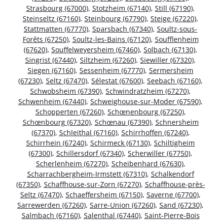
Strasbourg (67000)
,
Stotzheim (67140)
,
Still (67190)
,
Steinseltz (67160)
,
Steinbourg (67790)
,
Steige (67220)
,
Stattmatten (67770)
,
Sparsbach (67340)
,
Soultz-sous-
Forêts (67250)
,
Soultz-les-Bains (67120)
,
Soufflenheim
(67620)
,
Souffelweyersheim (67460)
,
Solbach (67130)
,
Singrist (67440)
,
Siltzheim (67260)
,
Siewiller (67320)
,
Siegen (67160)
,
Sessenheim (67770)
,
Sermersheim
(67230)
,
Seltz (67470)
,
Sélestat (67600)
,
Seebach (67160)
,
Schwobsheim (67390)
,
Schwindratzheim (67270)
,
Schwenheim (67440)
,
Schweighouse-sur-Moder (67590)
,
Schopperten (67260)
,
Schœnenbourg (67250)
,
Schœnbourg (67320)
,
Schœnau (67390)
,
Schnersheim
(67370)
,
Schleithal (67160)
,
Schirrhoffen (67240)
,
Schirrhein (67240)
,
Schirmeck (67130)
,
Schiltigheim
(67300)
,
Schillersdorf (67340)
,
Scherwiller (67750)
,
Scherlenheim (67270)
,
Scheibenhard (67630)
,
Scharrachbergheim-Irmstett (67310)
,
Schalkendorf
(67350)
,
Schaffhouse-sur-Zorn (67270)
,
Schaffhouse-près-
Seltz (67470)
,
Schaeffersheim (67150)
,
Saverne (67700)
,
Sarrewerden (67260)
,
Sarre-Union (67260)
,
Sand (67230)
,
Salmbach (67160)
,
Salenthal (67440)
,
Saint-Pierre-Bois