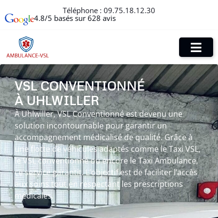
Téléphone :
09.75.18.12.30
4.8/5 basés sur 628 avis
VSL CONVENTIONNÉ
À UHLWILLER
À Uhlwiller, VSL Conventionné est devenu une
solution incontournable pour garantir un
accompagnement médicalisé de qualité. Grâce à
une flotte de véhicules adaptés comme le Taxi VSL,
le VSL conventionné ou encore le Taxi Ambulance,
ce service garantit. L’objectif est de faciliter l’accès
aux soins tout en respectant les prescriptions
médicales.