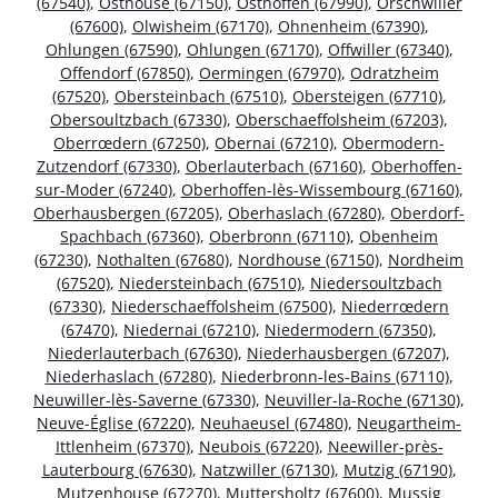
(67540)
,
Osthouse (67150)
,
Osthoffen (67990)
,
Orschwiller
(67600)
,
Olwisheim (67170)
,
Ohnenheim (67390)
,
Ohlungen (67590)
,
Ohlungen (67170)
,
Offwiller (67340)
,
Offendorf (67850)
,
Oermingen (67970)
,
Odratzheim
(67520)
,
Obersteinbach (67510)
,
Obersteigen (67710)
,
Obersoultzbach (67330)
,
Oberschaeffolsheim (67203)
,
Oberrœdern (67250)
,
Obernai (67210)
,
Obermodern-
Zutzendorf (67330)
,
Oberlauterbach (67160)
,
Oberhoffen-
sur-Moder (67240)
,
Oberhoffen-lès-Wissembourg (67160)
,
Oberhausbergen (67205)
,
Oberhaslach (67280)
,
Oberdorf-
Spachbach (67360)
,
Oberbronn (67110)
,
Obenheim
(67230)
,
Nothalten (67680)
,
Nordhouse (67150)
,
Nordheim
(67520)
,
Niedersteinbach (67510)
,
Niedersoultzbach
(67330)
,
Niederschaeffolsheim (67500)
,
Niederrœdern
(67470)
,
Niedernai (67210)
,
Niedermodern (67350)
,
Niederlauterbach (67630)
,
Niederhausbergen (67207)
,
Niederhaslach (67280)
,
Niederbronn-les-Bains (67110)
,
Neuwiller-lès-Saverne (67330)
,
Neuviller-la-Roche (67130)
,
Neuve-Église (67220)
,
Neuhaeusel (67480)
,
Neugartheim-
Ittlenheim (67370)
,
Neubois (67220)
,
Neewiller-près-
Lauterbourg (67630)
,
Natzwiller (67130)
,
Mutzig (67190)
,
Mutzenhouse (67270)
,
Muttersholtz (67600)
,
Mussig