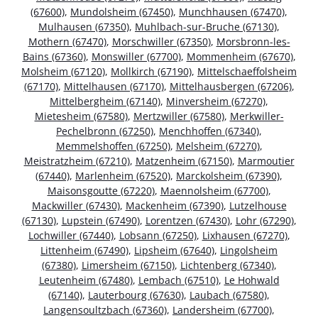
(67600)
,
Mundolsheim (67450)
,
Munchhausen (67470)
,
Mulhausen (67350)
,
Muhlbach-sur-Bruche (67130)
,
Mothern (67470)
,
Morschwiller (67350)
,
Morsbronn-les-
Bains (67360)
,
Monswiller (67700)
,
Mommenheim (67670)
,
Molsheim (67120)
,
Mollkirch (67190)
,
Mittelschaeffolsheim
(67170)
,
Mittelhausen (67170)
,
Mittelhausbergen (67206)
,
Mittelbergheim (67140)
,
Minversheim (67270)
,
Mietesheim (67580)
,
Mertzwiller (67580)
,
Merkwiller-
Pechelbronn (67250)
,
Menchhoffen (67340)
,
Memmelshoffen (67250)
,
Melsheim (67270)
,
Meistratzheim (67210)
,
Matzenheim (67150)
,
Marmoutier
(67440)
,
Marlenheim (67520)
,
Marckolsheim (67390)
,
Maisonsgoutte (67220)
,
Maennolsheim (67700)
,
Mackwiller (67430)
,
Mackenheim (67390)
,
Lutzelhouse
(67130)
,
Lupstein (67490)
,
Lorentzen (67430)
,
Lohr (67290)
,
Lochwiller (67440)
,
Lobsann (67250)
,
Lixhausen (67270)
,
Littenheim (67490)
,
Lipsheim (67640)
,
Lingolsheim
(67380)
,
Limersheim (67150)
,
Lichtenberg (67340)
,
Leutenheim (67480)
,
Lembach (67510)
,
Le Hohwald
(67140)
,
Lauterbourg (67630)
,
Laubach (67580)
,
Langensoultzbach (67360)
,
Landersheim (67700)
,