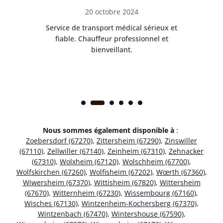
20 octobre 2024
rès
Service de transport médical sérieux et
Po
ice.
fiable. Chauffeur professionnel et
bienveillant.
Nous sommes également disponible à
:
Zoebersdorf (67270)
,
Zittersheim (67290)
,
Zinswiller
(67110)
,
Zellwiller (67140)
,
Zeinheim (67310)
,
Zehnacker
(67310)
,
Wolxheim (67120)
,
Wolschheim (67700)
,
Wolfskirchen (67260)
,
Wolfisheim (67202)
,
Wœrth (67360)
,
Wiwersheim (67370)
,
Wittisheim (67820)
,
Wittersheim
(67670)
,
Witternheim (67230)
,
Wissembourg (67160)
,
Wisches (67130)
,
Wintzenheim-Kochersberg (67370)
,
Wintzenbach (67470)
,
Wintershouse (67590)
,