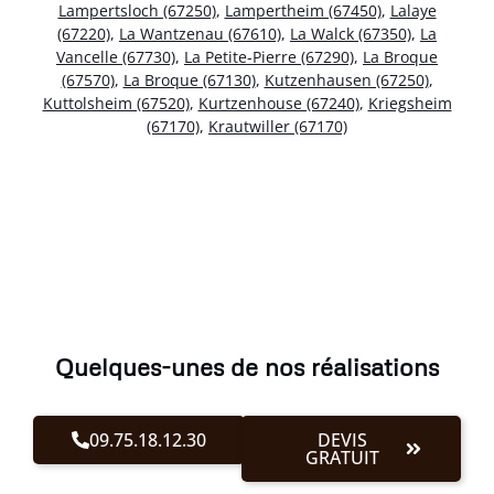
Lampertsloch (67250)
,
Lampertheim (67450)
,
Lalaye
(67220)
,
La Wantzenau (67610)
,
La Walck (67350)
,
La
Vancelle (67730)
,
La Petite-Pierre (67290)
,
La Broque
(67570)
,
La Broque (67130)
,
Kutzenhausen (67250)
,
Kuttolsheim (67520)
,
Kurtzenhouse (67240)
,
Kriegsheim
(67170)
,
Krautwiller (67170)
Quelques-unes de nos réalisations
09.75.18.12.30
DEVIS
GRATUIT