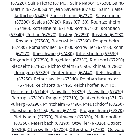
(67220)
,
Saint-Pierre (67140)
,
Saint-Nabor (67530)
,
Saint-
Martin (67220)
,
Saint-Jean-Saverne (67700)
,
Saint-Blaise-
la-Roche (67420)
,
Saessolsheim (67270)
,
Saasenheim
(67390)
,
Saales (67420)
,
Russ (67130)
,
Rountzenheim
(67480)
,
Rottelsheim (67170)
,
Rott (67160)
,
Rothbach
(67340)
,
Rothau (67570)
,
Rosteig (67290)
,
Rossfeld (67230)
,
Rosheim (67560)
,
Rosenwiller (67560)
,
Roppenheim
(67480)
,
Romanswiller (67310)
,
Rohrwiller (67410)
,
Rohr
(67270)
,
Roeschwoog (67480)
,
Rittershoffen (67690)
,
Ringendorf (67350)
,
Ringeldorf (67350)
,
Rimsdorf (67260)
,
Riedseltz (67160)
,
Richtolsheim (67390)
,
Rhinau (67860)
,
Rexingen (67320)
,
Reutenbourg (67440)
,
Retschwiller
(67250)
,
Reipertswiller (67340)
,
Reinhardsmunster
(67440)
,
Reichstett (67116)
,
Reichshoffen (67110)
,
Reichsfeld (67140)
,
Rauwiller (67320)
,
Ratzwiller (67430)
,
Ranrupt (67420)
,
Rangen (67310)
,
Quatzenheim (67117)
,
Puberg (67290)
,
Printzheim (67490)
,
Preuschdorf (67250)
,
Plobsheim (67115)
,
Plaine (67420)
,
Pfulgriesheim (67370)
,
Pfettisheim (67370)
,
Pfalzweyer (67320)
,
Pfaffenhoffen
(67350)
,
Petersbach (67290)
,
Ottwiller (67320)
,
Ottrott
(67530)
,
Otterswiller (67700)
,
Ottersthal (67700)
,
Ostwald