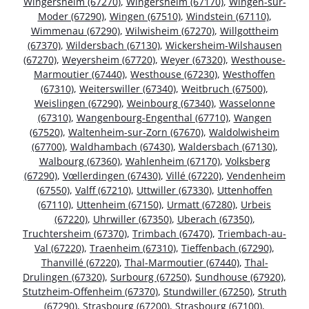
Wingersheim (67270)
,
Wingersheim (67170)
,
Wingen-sur-
Moder (67290)
,
Wingen (67510)
,
Windstein (67110)
,
Wimmenau (67290)
,
Wilwisheim (67270)
,
Willgottheim
(67370)
,
Wildersbach (67130)
,
Wickersheim-Wilshausen
(67270)
,
Weyersheim (67720)
,
Weyer (67320)
,
Westhouse-
Marmoutier (67440)
,
Westhouse (67230)
,
Westhoffen
(67310)
,
Weiterswiller (67340)
,
Weitbruch (67500)
,
Weislingen (67290)
,
Weinbourg (67340)
,
Wasselonne
(67310)
,
Wangenbourg-Engenthal (67710)
,
Wangen
(67520)
,
Waltenheim-sur-Zorn (67670)
,
Waldolwisheim
(67700)
,
Waldhambach (67430)
,
Waldersbach (67130)
,
Walbourg (67360)
,
Wahlenheim (67170)
,
Volksberg
(67290)
,
Vœllerdingen (67430)
,
Villé (67220)
,
Vendenheim
(67550)
,
Valff (67210)
,
Uttwiller (67330)
,
Uttenhoffen
(67110)
,
Uttenheim (67150)
,
Urmatt (67280)
,
Urbeis
(67220)
,
Uhrwiller (67350)
,
Uberach (67350)
,
Truchtersheim (67370)
,
Trimbach (67470)
,
Triembach-au-
Val (67220)
,
Traenheim (67310)
,
Tieffenbach (67290)
,
Thanvillé (67220)
,
Thal-Marmoutier (67440)
,
Thal-
Drulingen (67320)
,
Surbourg (67250)
,
Sundhouse (67920)
,
Stutzheim-Offenheim (67370)
,
Stundwiller (67250)
,
Struth
(67290)
,
Strasbourg (67200)
,
Strasbourg (67100)
,