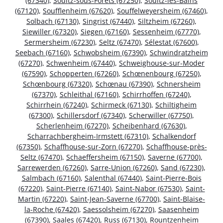
(67340)
,
Soultz-sous-Forêts (67250)
,
Soultz-les-Bains
(67120)
,
Soufflenheim (67620)
,
Souffelweyersheim (67460)
,
Solbach (67130)
,
Singrist (67440)
,
Siltzheim (67260)
,
Siewiller (67320)
,
Siegen (67160)
,
Sessenheim (67770)
,
Sermersheim (67230)
,
Seltz (67470)
,
Sélestat (67600)
,
Seebach (67160)
,
Schwobsheim (67390)
,
Schwindratzheim
(67270)
,
Schwenheim (67440)
,
Schweighouse-sur-Moder
(67590)
,
Schopperten (67260)
,
Schœnenbourg (67250)
,
Schœnbourg (67320)
,
Schœnau (67390)
,
Schnersheim
(67370)
,
Schleithal (67160)
,
Schirrhoffen (67240)
,
Schirrhein (67240)
,
Schirmeck (67130)
,
Schiltigheim
(67300)
,
Schillersdorf (67340)
,
Scherwiller (67750)
,
Scherlenheim (67270)
,
Scheibenhard (67630)
,
Scharrachbergheim-Irmstett (67310)
,
Schalkendorf
(67350)
,
Schaffhouse-sur-Zorn (67270)
,
Schaffhouse-près-
Seltz (67470)
,
Schaeffersheim (67150)
,
Saverne (67700)
,
Sarrewerden (67260)
,
Sarre-Union (67260)
,
Sand (67230)
,
Salmbach (67160)
,
Salenthal (67440)
,
Saint-Pierre-Bois
(67220)
,
Saint-Pierre (67140)
,
Saint-Nabor (67530)
,
Saint-
Martin (67220)
,
Saint-Jean-Saverne (67700)
,
Saint-Blaise-
la-Roche (67420)
,
Saessolsheim (67270)
,
Saasenheim
(67390)
,
Saales (67420)
,
Russ (67130)
,
Rountzenheim