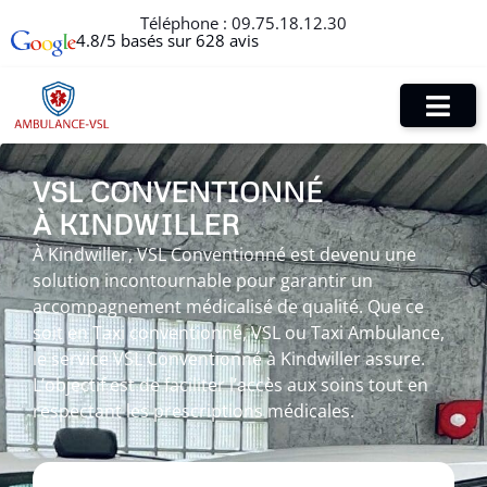
Téléphone :
09.75.18.12.30
4.8/5 basés sur 628 avis
VSL CONVENTIONNÉ
À KINDWILLER
À Kindwiller, VSL Conventionné est devenu une
solution incontournable pour garantir un
accompagnement médicalisé de qualité. Que ce
soit en Taxi conventionné, VSL ou Taxi Ambulance,
le service VSL Conventionné à Kindwiller assure.
L’objectif est de faciliter l’accès aux soins tout en
respectant les prescriptions médicales.