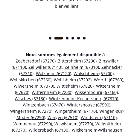
bienveillant.
Nous sommes également disponible à
:
Zoebersdorf (67270)
,
Zittersheim (67290)
,
Zinswiller
(67110)
,
Zellwiller (67140)
,
Zeinheim (67310)
,
Zehnacker
(67310)
,
Wolxheim (67120)
,
Wolschheim (67700)
,
Wolfskirchen (67260)
,
Wolfisheim (67202)
,
Wœrth (67360)
,
Wiwersheim (67370)
,
Wittisheim (67820)
,
Wittersheim
(67670)
,
Witternheim (67230)
,
Wissembourg (67160)
,
Wisches (67130)
,
Wintzenheim-Kochersberg (67370)
,
Wintzenbach (67470)
,
Wintershouse (67590)
,
Wingersheim (67270)
,
Wingersheim (67170)
,
Wingen-sur-
Moder (67290)
,
Wingen (67510)
,
Windstein (67110)
,
Wimmenau (67290)
,
Wilwisheim (67270)
,
Willgottheim
(67370)
,
Wildersbach (67130)
,
Wickersheim-Wilshausen