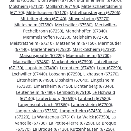
Bains (67360)
,
Monswiller (67700)
,
Mommenheim (67670)
,
Molsheim (67120)
,
Mollkirch (67190)
,
Mittelschaeffolsheim
(67170)
,
Mittelhausen (67170)
,
Mittelhausbergen (67206)
,
Mittelbergheim (67140)
,
Minversheim (67270)
,
Mietesheim (67580)
,
Mertzwiller (67580)
,
Merkwiller-
Pechelbronn (67250)
,
Menchhoffen (67340)
,
Memmelshoffen (67250)
,
Melsheim (67270)
,
Meistratzheim (67210)
,
Matzenheim (67150)
,
Marmoutier
(67440)
,
Marlenheim (67520)
,
Marckolsheim (67390)
,
Maisonsgoutte (67220)
,
Maennolsheim (67700)
,
Mackwiller (67430)
,
Mackenheim (67390)
,
Lutzelhouse
(67130)
,
Lupstein (67490)
,
Lorentzen (67430)
,
Lohr (67290)
,
Lochwiller (67440)
,
Lobsann (67250)
,
Lixhausen (67270)
,
Littenheim (67490)
,
Lipsheim (67640)
,
Lingolsheim
(67380)
,
Limersheim (67150)
,
Lichtenberg (67340)
,
Leutenheim (67480)
,
Lembach (67510)
,
Le Hohwald
(67140)
,
Lauterbourg (67630)
,
Laubach (67580)
,
Langensoultzbach (67360)
,
Landersheim (67700)
,
Lampertsloch (67250)
,
Lampertheim (67450)
,
Lalaye
(67220)
,
La Wantzenau (67610)
,
La Walck (67350)
,
La
Vancelle (67730)
,
La Petite-Pierre (67290)
,
La Broque
(67570)
,
La Broque (67130)
,
Kutzenhausen (67250)
,