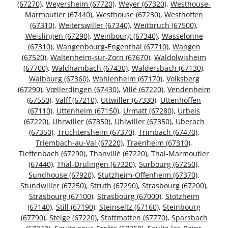
(67270)
,
Weyersheim (67720)
,
Weyer (67320)
,
Westhouse-
Marmoutier (67440)
,
Westhouse (67230)
,
Westhoffen
(67310)
,
Weiterswiller (67340)
,
Weitbruch (67500)
,
Weislingen (67290)
,
Weinbourg (67340)
,
Wasselonne
(67310)
,
Wangenbourg-Engenthal (67710)
,
Wangen
(67520)
,
Waltenheim-sur-Zorn (67670)
,
Waldolwisheim
(67700)
,
Waldhambach (67430)
,
Waldersbach (67130)
,
Walbourg (67360)
,
Wahlenheim (67170)
,
Volksberg
(67290)
,
Vœllerdingen (67430)
,
Villé (67220)
,
Vendenheim
(67550)
,
Valff (67210)
,
Uttwiller (67330)
,
Uttenhoffen
(67110)
,
Uttenheim (67150)
,
Urmatt (67280)
,
Urbeis
(67220)
,
Uhrwiller (67350)
,
Uhlwiller (67350)
,
Uberach
(67350)
,
Truchtersheim (67370)
,
Trimbach (67470)
,
Triembach-au-Val (67220)
,
Traenheim (67310)
,
Tieffenbach (67290)
,
Thanvillé (67220)
,
Thal-Marmoutier
(67440)
,
Thal-Drulingen (67320)
,
Surbourg (67250)
,
Sundhouse (67920)
,
Stutzheim-Offenheim (67370)
,
Stundwiller (67250)
,
Struth (67290)
,
Strasbourg (67200)
,
Strasbourg (67100)
,
Strasbourg (67000)
,
Stotzheim
(67140)
,
Still (67190)
,
Steinseltz (67160)
,
Steinbourg
(67790)
,
Steige (67220)
,
Stattmatten (67770)
,
Sparsbach