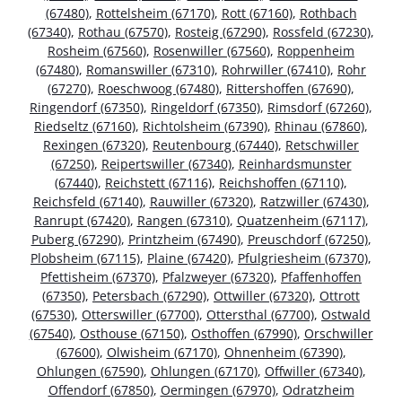
(67480)
,
Rottelsheim (67170)
,
Rott (67160)
,
Rothbach
(67340)
,
Rothau (67570)
,
Rosteig (67290)
,
Rossfeld (67230)
,
Rosheim (67560)
,
Rosenwiller (67560)
,
Roppenheim
(67480)
,
Romanswiller (67310)
,
Rohrwiller (67410)
,
Rohr
(67270)
,
Roeschwoog (67480)
,
Rittershoffen (67690)
,
Ringendorf (67350)
,
Ringeldorf (67350)
,
Rimsdorf (67260)
,
Riedseltz (67160)
,
Richtolsheim (67390)
,
Rhinau (67860)
,
Rexingen (67320)
,
Reutenbourg (67440)
,
Retschwiller
(67250)
,
Reipertswiller (67340)
,
Reinhardsmunster
(67440)
,
Reichstett (67116)
,
Reichshoffen (67110)
,
Reichsfeld (67140)
,
Rauwiller (67320)
,
Ratzwiller (67430)
,
Ranrupt (67420)
,
Rangen (67310)
,
Quatzenheim (67117)
,
Puberg (67290)
,
Printzheim (67490)
,
Preuschdorf (67250)
,
Plobsheim (67115)
,
Plaine (67420)
,
Pfulgriesheim (67370)
,
Pfettisheim (67370)
,
Pfalzweyer (67320)
,
Pfaffenhoffen
(67350)
,
Petersbach (67290)
,
Ottwiller (67320)
,
Ottrott
(67530)
,
Otterswiller (67700)
,
Ottersthal (67700)
,
Ostwald
(67540)
,
Osthouse (67150)
,
Osthoffen (67990)
,
Orschwiller
(67600)
,
Olwisheim (67170)
,
Ohnenheim (67390)
,
Ohlungen (67590)
,
Ohlungen (67170)
,
Offwiller (67340)
,
Offendorf (67850)
,
Oermingen (67970)
,
Odratzheim