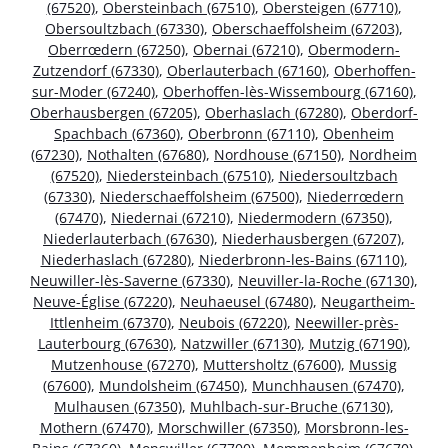
(67520)
,
Obersteinbach (67510)
,
Obersteigen (67710)
,
Obersoultzbach (67330)
,
Oberschaeffolsheim (67203)
,
Oberrœdern (67250)
,
Obernai (67210)
,
Obermodern-
Zutzendorf (67330)
,
Oberlauterbach (67160)
,
Oberhoffen-
sur-Moder (67240)
,
Oberhoffen-lès-Wissembourg (67160)
,
Oberhausbergen (67205)
,
Oberhaslach (67280)
,
Oberdorf-
Spachbach (67360)
,
Oberbronn (67110)
,
Obenheim
(67230)
,
Nothalten (67680)
,
Nordhouse (67150)
,
Nordheim
(67520)
,
Niedersteinbach (67510)
,
Niedersoultzbach
(67330)
,
Niederschaeffolsheim (67500)
,
Niederrœdern
(67470)
,
Niedernai (67210)
,
Niedermodern (67350)
,
Niederlauterbach (67630)
,
Niederhausbergen (67207)
,
Niederhaslach (67280)
,
Niederbronn-les-Bains (67110)
,
Neuwiller-lès-Saverne (67330)
,
Neuviller-la-Roche (67130)
,
Neuve-Église (67220)
,
Neuhaeusel (67480)
,
Neugartheim-
Ittlenheim (67370)
,
Neubois (67220)
,
Neewiller-près-
Lauterbourg (67630)
,
Natzwiller (67130)
,
Mutzig (67190)
,
Mutzenhouse (67270)
,
Muttersholtz (67600)
,
Mussig
(67600)
,
Mundolsheim (67450)
,
Munchhausen (67470)
,
Mulhausen (67350)
,
Muhlbach-sur-Bruche (67130)
,
Mothern (67470)
,
Morschwiller (67350)
,
Morsbronn-les-