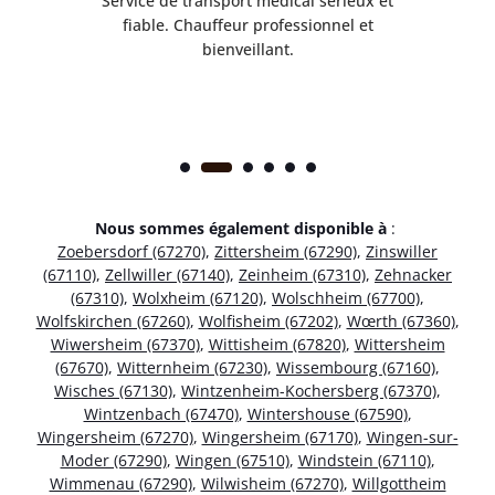
rès
Service de transport médical sérieux et
Po
ice.
fiable. Chauffeur professionnel et
bienveillant.
Nous sommes également disponible à
:
Zoebersdorf (67270)
,
Zittersheim (67290)
,
Zinswiller
(67110)
,
Zellwiller (67140)
,
Zeinheim (67310)
,
Zehnacker
(67310)
,
Wolxheim (67120)
,
Wolschheim (67700)
,
Wolfskirchen (67260)
,
Wolfisheim (67202)
,
Wœrth (67360)
,
Wiwersheim (67370)
,
Wittisheim (67820)
,
Wittersheim
(67670)
,
Witternheim (67230)
,
Wissembourg (67160)
,
Wisches (67130)
,
Wintzenheim-Kochersberg (67370)
,
Wintzenbach (67470)
,
Wintershouse (67590)
,
Wingersheim (67270)
,
Wingersheim (67170)
,
Wingen-sur-
Moder (67290)
,
Wingen (67510)
,
Windstein (67110)
,
Wimmenau (67290)
,
Wilwisheim (67270)
,
Willgottheim