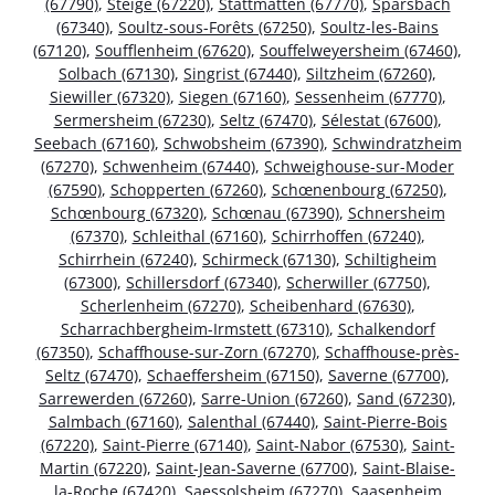
(67790)
,
Steige (67220)
,
Stattmatten (67770)
,
Sparsbach
(67340)
,
Soultz-sous-Forêts (67250)
,
Soultz-les-Bains
(67120)
,
Soufflenheim (67620)
,
Souffelweyersheim (67460)
,
Solbach (67130)
,
Singrist (67440)
,
Siltzheim (67260)
,
Siewiller (67320)
,
Siegen (67160)
,
Sessenheim (67770)
,
Sermersheim (67230)
,
Seltz (67470)
,
Sélestat (67600)
,
Seebach (67160)
,
Schwobsheim (67390)
,
Schwindratzheim
(67270)
,
Schwenheim (67440)
,
Schweighouse-sur-Moder
(67590)
,
Schopperten (67260)
,
Schœnenbourg (67250)
,
Schœnbourg (67320)
,
Schœnau (67390)
,
Schnersheim
(67370)
,
Schleithal (67160)
,
Schirrhoffen (67240)
,
Schirrhein (67240)
,
Schirmeck (67130)
,
Schiltigheim
(67300)
,
Schillersdorf (67340)
,
Scherwiller (67750)
,
Scherlenheim (67270)
,
Scheibenhard (67630)
,
Scharrachbergheim-Irmstett (67310)
,
Schalkendorf
(67350)
,
Schaffhouse-sur-Zorn (67270)
,
Schaffhouse-près-
Seltz (67470)
,
Schaeffersheim (67150)
,
Saverne (67700)
,
Sarrewerden (67260)
,
Sarre-Union (67260)
,
Sand (67230)
,
Salmbach (67160)
,
Salenthal (67440)
,
Saint-Pierre-Bois
(67220)
,
Saint-Pierre (67140)
,
Saint-Nabor (67530)
,
Saint-
Martin (67220)
,
Saint-Jean-Saverne (67700)
,
Saint-Blaise-
la-Roche (67420)
,
Saessolsheim (67270)
,
Saasenheim