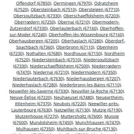
Offendorf (67850)
,
Oermingen (67970)
,
Odratzheim
(67520)
,
Obersteinbach (67510)
,
Obersteigen (67710)
,
Obersoultzbach (67330)
,
Oberschaeffolsheim (67203)
,
Oberrœdern (67250)
,
Obernai (67210)
,
Obermodern-
Zutzendorf (67330)
,
Oberlauterbach (67160)
,
Oberhoffen-
sur-Moder (67240)
,
Oberhoffen-lès-Wissembourg (67160)
,
Oberhausbergen (67205)
,
Oberhaslach (67280)
,
Oberdorf-
Spachbach (67360)
,
Oberbronn (67110)
,
Obenheim
(67230)
,
Nothalten (67680)
,
Nordhouse (67150)
,
Nordheim
(67520)
,
Niedersteinbach (67510)
,
Niedersoultzbach
(67330)
,
Niederschaeffolsheim (67500)
,
Niederrœdern
(67470)
,
Niedernai (67210)
,
Niedermodern (67350)
,
Niederlauterbach (67630)
,
Niederhausbergen (67207)
,
Niederhaslach (67280)
,
Niederbronn-les-Bains (67110)
,
Neuwiller-lès-Saverne (67330)
,
Neuviller-la-Roche (67130)
,
Neuve-Église (67220)
,
Neuhaeusel (67480)
,
Neugartheim-
Ittlenheim (67370)
,
Neubois (67220)
,
Neewiller-près-
Lauterbourg (67630)
,
Natzwiller (67130)
,
Mutzig (67190)
,
Mutzenhouse (67270)
,
Muttersholtz (67600)
,
Mussig
(67600)
,
Mundolsheim (67450)
,
Munchhausen (67470)
,
Mulhausen (67350)
,
Muhlbach-sur-Bruche (67130)
,