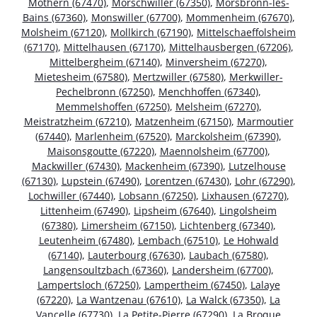
Mothern (67470)
,
Morschwiller (67350)
,
Morsbronn-les-
Bains (67360)
,
Monswiller (67700)
,
Mommenheim (67670)
,
Molsheim (67120)
,
Mollkirch (67190)
,
Mittelschaeffolsheim
(67170)
,
Mittelhausen (67170)
,
Mittelhausbergen (67206)
,
Mittelbergheim (67140)
,
Minversheim (67270)
,
Mietesheim (67580)
,
Mertzwiller (67580)
,
Merkwiller-
Pechelbronn (67250)
,
Menchhoffen (67340)
,
Memmelshoffen (67250)
,
Melsheim (67270)
,
Meistratzheim (67210)
,
Matzenheim (67150)
,
Marmoutier
(67440)
,
Marlenheim (67520)
,
Marckolsheim (67390)
,
Maisonsgoutte (67220)
,
Maennolsheim (67700)
,
Mackwiller (67430)
,
Mackenheim (67390)
,
Lutzelhouse
(67130)
,
Lupstein (67490)
,
Lorentzen (67430)
,
Lohr (67290)
,
Lochwiller (67440)
,
Lobsann (67250)
,
Lixhausen (67270)
,
Littenheim (67490)
,
Lipsheim (67640)
,
Lingolsheim
(67380)
,
Limersheim (67150)
,
Lichtenberg (67340)
,
Leutenheim (67480)
,
Lembach (67510)
,
Le Hohwald
(67140)
,
Lauterbourg (67630)
,
Laubach (67580)
,
Langensoultzbach (67360)
,
Landersheim (67700)
,
Lampertsloch (67250)
,
Lampertheim (67450)
,
Lalaye
(67220)
,
La Wantzenau (67610)
,
La Walck (67350)
,
La
Vancelle (67730)
,
La Petite-Pierre (67290)
,
La Broque