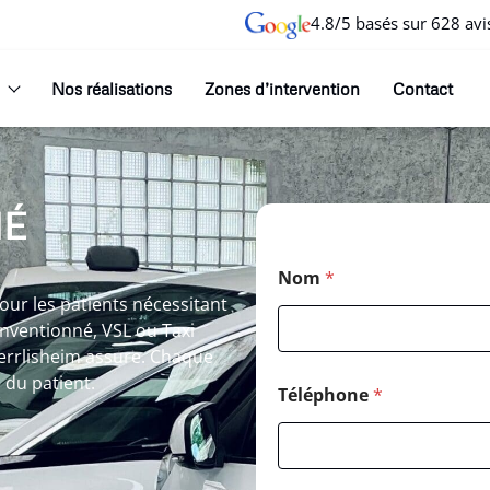
4.8/5 basés sur 628 avi
Nos réalisations
Zones d’intervention
Contact
NÉ
Nom
*
our les patients nécessitant
onventionné, VSL ou Taxi
errlisheim assure. Chaque
é du patient.
Téléphone
*