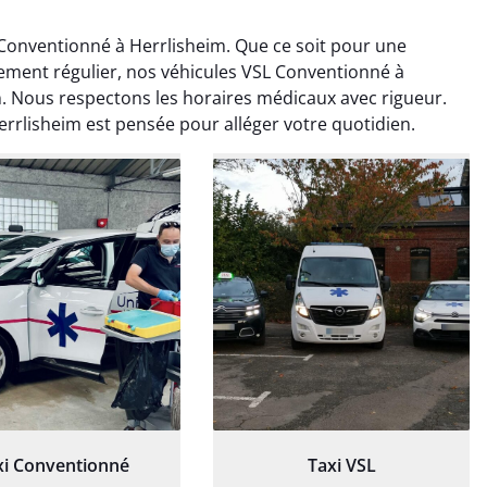
onventionné à Herrlisheim. Que ce soit pour une
tement régulier, nos véhicules VSL Conventionné à
n. Nous respectons les horaires médicaux avec rigueur.
rlisheim est pensée pour alléger votre quotidien.
ud Deschamps
Jérémy Ferrand
0 janvier 2025
8 septembre 2024
tisfait du transport,
Transport ponctuel et
s’est bien déroulé.
personnel très attentionné.
feur à l’écoute et
Très satisfait du service.
patient.
xi Conventionné
Taxi VSL