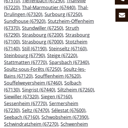
(67310)
,
Tieffenbach (67290)
,
Thanvillé
(67220)
,
Thal-Marmoutier (67440)
,
Thal-
Drulingen (67320)
,
Surbourg (67250)
,
Sundhouse (67920)
,
Stutzheim-Offenheim
(67370)
,
Stundwiller (67250)
,
Struth
(67290)
,
Strasbourg (67200)
,
Strasbourg
(67100)
,
Strasbourg (67000)
,
Stotzheim
(67140)
,
Still (67190)
,
Steinseltz (67160)
,
Steinbourg (67790)
,
Steige (67220)
,
Stattmatten (67770)
,
Sparsbach (67340)
,
Soultz-sous-Forêts (67250)
,
Soultz-les-
Bains (67120)
,
Soufflenheim (67620)
,
Souffelweyersheim (67460)
,
Solbach
(67130)
,
Singrist (67440)
,
Siltzheim (67260)
,
Siewiller (67320)
,
Siegen (67160)
,
Sessenheim (67770)
,
Sermersheim
(67230)
,
Seltz (67470)
,
Sélestat (67600)
,
Seebach (67160)
,
Schwobsheim (67390)
,
Schwindratzheim (67270)
,
Schwenheim