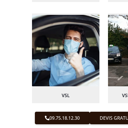
VSL
VS
09.75.18.12.30
DEVIS GRATU