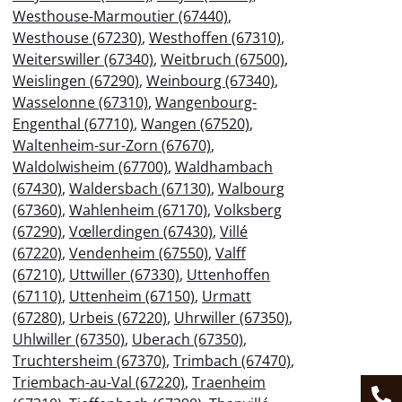
Westhouse-Marmoutier (67440)
,
Westhouse (67230)
,
Westhoffen (67310)
,
Weiterswiller (67340)
,
Weitbruch (67500)
,
Weislingen (67290)
,
Weinbourg (67340)
,
Wasselonne (67310)
,
Wangenbourg-
Engenthal (67710)
,
Wangen (67520)
,
Waltenheim-sur-Zorn (67670)
,
Waldolwisheim (67700)
,
Waldhambach
(67430)
,
Waldersbach (67130)
,
Walbourg
(67360)
,
Wahlenheim (67170)
,
Volksberg
(67290)
,
Vœllerdingen (67430)
,
Villé
(67220)
,
Vendenheim (67550)
,
Valff
(67210)
,
Uttwiller (67330)
,
Uttenhoffen
(67110)
,
Uttenheim (67150)
,
Urmatt
(67280)
,
Urbeis (67220)
,
Uhrwiller (67350)
,
Uhlwiller (67350)
,
Uberach (67350)
,
Truchtersheim (67370)
,
Trimbach (67470)
,
Triembach-au-Val (67220)
,
Traenheim