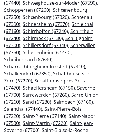
(67440)
,
Schweighouse-sur-Moder (67590)
,
Schopperten (67260)
,
Schœnenbourg
(67250)
,
Schœnbourg (67320)
,
Schœnau
(67390)
,
Schnersheim (67370)
,
Schleithal
(67160)
,
Schirrhoffen (67240)
,
Schirrhein
(67240)
,
Schirmeck (67130)
,
Schiltigheim
(67300)
,
Schillersdorf (67340)
,
Scherwiller
(67750)
,
Scherlenheim (67270)
,
Scheibenhard (67630)
,
Scharrachbergheim-Irmstett (67310)
,
Schalkendorf (67350)
,
Schaffhouse-sur-
Zorn (67270)
,
Schaffhouse-près-Seltz
(67470)
,
Schaeffersheim (67150)
,
Saverne
(67700)
,
Sarrewerden (67260)
,
Sarre-Union
(67260)
,
Sand (67230)
,
Salmbach (67160)
,
Salenthal (67440)
,
Saint-Pierre-Bois
(67220)
,
Saint-Pierre (67140)
,
Saint-Nabor
(67530)
,
Saint-Martin (67220)
,
Saint-Jean-
Saverne (67700)
,
Saint-Blaise-la-Roche