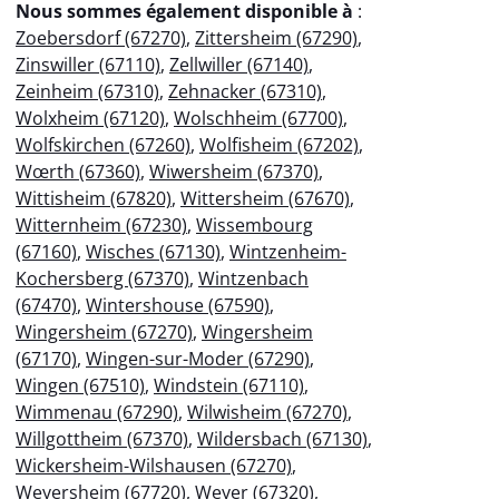
Nous sommes également disponible à
:
Zoebersdorf (67270)
,
Zittersheim (67290)
,
Zinswiller (67110)
,
Zellwiller (67140)
,
Zeinheim (67310)
,
Zehnacker (67310)
,
Wolxheim (67120)
,
Wolschheim (67700)
,
Wolfskirchen (67260)
,
Wolfisheim (67202)
,
Wœrth (67360)
,
Wiwersheim (67370)
,
Wittisheim (67820)
,
Wittersheim (67670)
,
Witternheim (67230)
,
Wissembourg
(67160)
,
Wisches (67130)
,
Wintzenheim-
Kochersberg (67370)
,
Wintzenbach
(67470)
,
Wintershouse (67590)
,
Wingersheim (67270)
,
Wingersheim
(67170)
,
Wingen-sur-Moder (67290)
,
Wingen (67510)
,
Windstein (67110)
,
Wimmenau (67290)
,
Wilwisheim (67270)
,
Willgottheim (67370)
,
Wildersbach (67130)
,
Wickersheim-Wilshausen (67270)
,
Weyersheim (67720)
,
Weyer (67320)
,