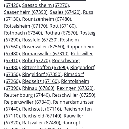
(67420)
,
Saessolsheim (67270)
,
Saasenheim (67390)
,
Saales (67420)
,
Russ
(67130)
,
Rountzenheim (67480)
,
Rottelsheim (67170)
,
Rott (67160)
,
Rothbach (67340)
,
Rothau (67570)
,
Rosteig
(67290)
,
Rossfeld (67230)
,
Rosheim
(67560)
,
Rosenwiller (67560)
,
Roppenheim
(67480)
,
Romanswiller (67310)
,
Rohrwiller
(67410)
,
Rohr (67270)
,
Roeschwoog
(67480)
,
Rittershoffen (67690)
,
Ringendorf
(67350)
,
Ringeldorf (67350)
,
Rimsdorf
(67260)
,
Riedseltz (67160)
,
Richtolsheim
(67390)
,
Rhinau (67860)
,
Rexingen (67320)
,
Reutenbourg (67440)
,
Retschwiller (67250)
,
Reipertswiller (67340)
,
Reinhardsmunster
(67440)
,
Reichstett (67116)
,
Reichshoffen
(67110)
,
Reichsfeld (67140)
,
Rauwiller
(67320)
,
Ratzwiller (67430)
,
Ranrupt