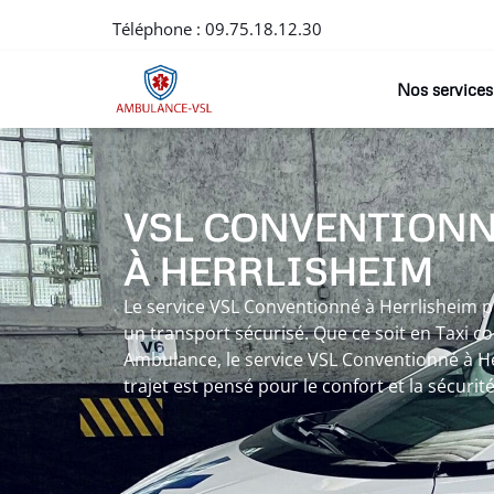
Téléphone :
09.75.18.12.30
Nos services
VSL CONVENTION
À HERRLISHEIM
Le service VSL Conventionné à Herrlisheim p
un transport sécurisé. Que ce soit en Taxi c
Ambulance, le service VSL Conventionné à H
trajet est pensé pour le confort et la sécurit