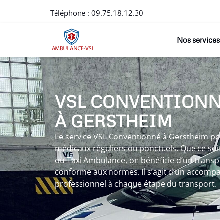
Téléphone :
09.75.18.12.30
Nos services
VSL CONVENTION
À GERSTHEIM
Le service VSL Conventionné à Gerstheim p
médicaux réguliers ou ponctuels. Que ce soi
ou Taxi Ambulance, on bénéficie d’un transpo
conforme aux normes. Il s’agit d’un accom
professionnel à chaque étape du transport.