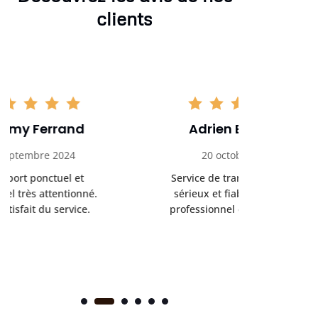
clients
Adrien Bouchet
Maxi
20 octobre 2024
2 nov
Service de transport médical
Ponc
sérieux et fiable. Chauffeur
profess
professionnel et bienveillant.
rendez-
s