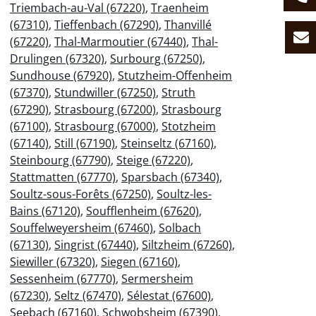
Triembach-au-Val (67220)
,
Traenheim
(67310)
,
Tieffenbach (67290)
,
Thanvillé
(67220)
,
Thal-Marmoutier (67440)
,
Thal-
Drulingen (67320)
,
Surbourg (67250)
,
Sundhouse (67920)
,
Stutzheim-Offenheim
(67370)
,
Stundwiller (67250)
,
Struth
(67290)
,
Strasbourg (67200)
,
Strasbourg
(67100)
,
Strasbourg (67000)
,
Stotzheim
(67140)
,
Still (67190)
,
Steinseltz (67160)
,
Steinbourg (67790)
,
Steige (67220)
,
Stattmatten (67770)
,
Sparsbach (67340)
,
Soultz-sous-Forêts (67250)
,
Soultz-les-
Bains (67120)
,
Soufflenheim (67620)
,
Souffelweyersheim (67460)
,
Solbach
(67130)
,
Singrist (67440)
,
Siltzheim (67260)
,
Siewiller (67320)
,
Siegen (67160)
,
Sessenheim (67770)
,
Sermersheim
(67230)
,
Seltz (67470)
,
Sélestat (67600)
,
Seebach (67160)
,
Schwobsheim (67390)
,