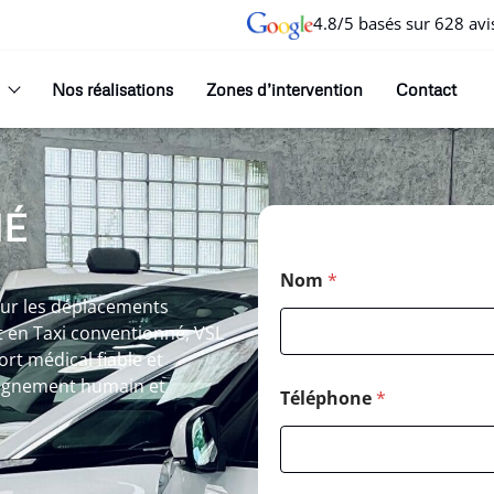
4.8/5 basés sur 628 avi
Nos réalisations
Zones d’intervention
Contact
NÉ
Nom
*
our les déplacements
t en Taxi conventionné, VSL
rt médical fiable et
pagnement humain et
Téléphone
*