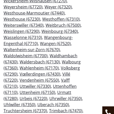
Wickersheim-Wilshausen (67270)
,
Weyersheim (67720)
,
Weyer (67320)
,
Westhouse-Marmoutier (67440)
,
Westhouse (67230)
,
Westhoffen (67310)
,
Weiterswiller (67340)
,
Weitbruch (67500)
,
Weislingen (67290)
,
Weinbourg (67340)
,
Wasselonne (67310)
,
Wangenbourg-
Engenthal (67710)
,
Wangen (67520)
,
Waltenheim-sur-Zorn (67670)
,
Waldolwisheim (67700)
,
Waldhambach
(67430)
,
Waldersbach (67130)
,
Walbourg
(67360)
,
Wahlenheim (67170)
,
Volksberg
(67290)
,
Vœllerdingen (67430)
,
Villé
(67220)
,
Vendenheim (67550)
,
Valff
(67210)
,
Uttwiller (67330)
,
Uttenhoffen
(67110)
,
Uttenheim (67150)
,
Urmatt
(67280)
,
Urbeis (67220)
,
Uhrwiller (67350)
,
Uhlwiller (67350)
,
Uberach (67350)
,
Truchtersheim (67370)
,
Trimbach (67470)
,