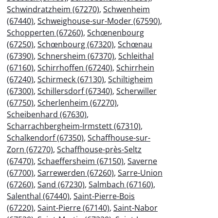
Schwindratzheim (67270)
,
Schwenheim
(67440)
,
Schweighouse-sur-Moder (67590)
,
Schopperten (67260)
,
Schœnenbourg
(67250)
,
Schœnbourg (67320)
,
Schœnau
(67390)
,
Schnersheim (67370)
,
Schleithal
(67160)
,
Schirrhoffen (67240)
,
Schirrhein
(67240)
,
Schirmeck (67130)
,
Schiltigheim
(67300)
,
Schillersdorf (67340)
,
Scherwiller
(67750)
,
Scherlenheim (67270)
,
Scheibenhard (67630)
,
Scharrachbergheim-Irmstett (67310)
,
Schalkendorf (67350)
,
Schaffhouse-sur-
Zorn (67270)
,
Schaffhouse-près-Seltz
(67470)
,
Schaeffersheim (67150)
,
Saverne
(67700)
,
Sarrewerden (67260)
,
Sarre-Union
(67260)
,
Sand (67230)
,
Salmbach (67160)
,
Salenthal (67440)
,
Saint-Pierre-Bois
(67220)
,
Saint-Pierre (67140)
,
Saint-Nabor