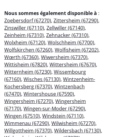
Nous sommes également disponible à
:
Zoebersdorf (67270)
,
Zittersheim (67290)
,
Zinswiller (67110)
,
Zellwiller (67140)
,
Zeinheim (67310)
,
Zehnacker (67310)
,
Wolxheim (67120)
,
Wolschheim (67700)
,
Wolfskirchen (67260)
,
Wolfisheim (67202)
,
Wœrth (67360)
,
Wiwersheim (67370)
,
Wittisheim (67820)
,
Wittersheim (67670)
,
Witternheim (67230)
,
Wissembourg
(67160)
,
Wisches (67130)
,
Wintzenheim-
Kochersberg (67370)
,
Wintzenbach
(67470)
,
Wintershouse (67590)
,
Wingersheim (67270)
,
Wingersheim
(67170)
,
Wingen-sur-Moder (67290)
,
Wingen (67510)
,
Windstein (67110)
,
Wimmenau (67290)
,
Wilwisheim (67270)
,
Willgottheim (67370)
,
Wildersbach (67130)
,