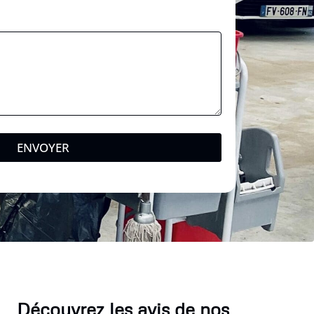
e
ENVOYER
Découvrez les avis de nos