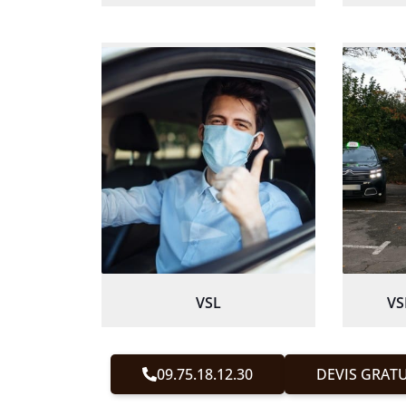
VSL
VS
09.75.18.12.30
DEVIS GRATU