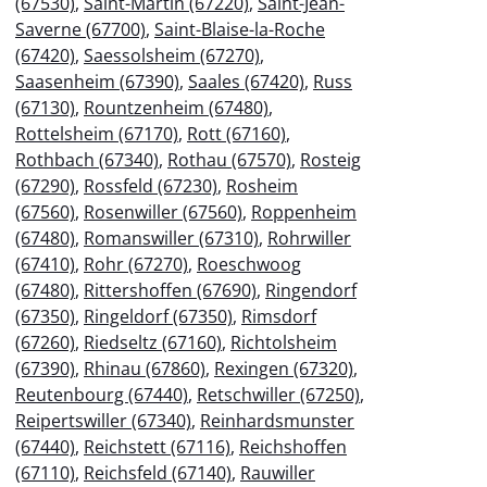
(67530)
,
Saint-Martin (67220)
,
Saint-Jean-
Saverne (67700)
,
Saint-Blaise-la-Roche
(67420)
,
Saessolsheim (67270)
,
Saasenheim (67390)
,
Saales (67420)
,
Russ
(67130)
,
Rountzenheim (67480)
,
Rottelsheim (67170)
,
Rott (67160)
,
Rothbach (67340)
,
Rothau (67570)
,
Rosteig
(67290)
,
Rossfeld (67230)
,
Rosheim
(67560)
,
Rosenwiller (67560)
,
Roppenheim
(67480)
,
Romanswiller (67310)
,
Rohrwiller
(67410)
,
Rohr (67270)
,
Roeschwoog
(67480)
,
Rittershoffen (67690)
,
Ringendorf
(67350)
,
Ringeldorf (67350)
,
Rimsdorf
(67260)
,
Riedseltz (67160)
,
Richtolsheim
(67390)
,
Rhinau (67860)
,
Rexingen (67320)
,
Reutenbourg (67440)
,
Retschwiller (67250)
,
Reipertswiller (67340)
,
Reinhardsmunster
(67440)
,
Reichstett (67116)
,
Reichshoffen
(67110)
,
Reichsfeld (67140)
,
Rauwiller