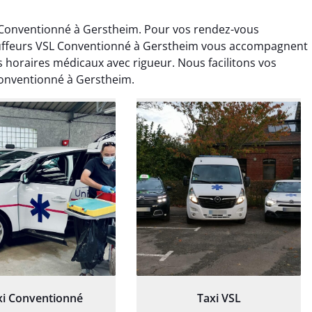
Conventionné à Gerstheim. Pour vos rendez-vous
uffeurs VSL Conventionné à Gerstheim vous accompagnent
 horaires médicaux avec rigueur. Nous facilitons vos
Conventionné à Gerstheim.
ud Deschamps
Jérémy Ferrand
0 janvier 2025
8 septembre 2024
tisfait du transport,
Transport ponctuel et
s’est bien déroulé.
personnel très attentionné.
feur à l’écoute et
Très satisfait du service.
patient.
xi Conventionné
Taxi VSL