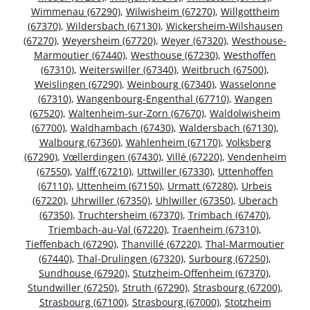
Wimmenau (67290)
,
Wilwisheim (67270)
,
Willgottheim
(67370)
,
Wildersbach (67130)
,
Wickersheim-Wilshausen
(67270)
,
Weyersheim (67720)
,
Weyer (67320)
,
Westhouse-
Marmoutier (67440)
,
Westhouse (67230)
,
Westhoffen
(67310)
,
Weiterswiller (67340)
,
Weitbruch (67500)
,
Weislingen (67290)
,
Weinbourg (67340)
,
Wasselonne
(67310)
,
Wangenbourg-Engenthal (67710)
,
Wangen
(67520)
,
Waltenheim-sur-Zorn (67670)
,
Waldolwisheim
(67700)
,
Waldhambach (67430)
,
Waldersbach (67130)
,
Walbourg (67360)
,
Wahlenheim (67170)
,
Volksberg
(67290)
,
Vœllerdingen (67430)
,
Villé (67220)
,
Vendenheim
(67550)
,
Valff (67210)
,
Uttwiller (67330)
,
Uttenhoffen
(67110)
,
Uttenheim (67150)
,
Urmatt (67280)
,
Urbeis
(67220)
,
Uhrwiller (67350)
,
Uhlwiller (67350)
,
Uberach
(67350)
,
Truchtersheim (67370)
,
Trimbach (67470)
,
Triembach-au-Val (67220)
,
Traenheim (67310)
,
Tieffenbach (67290)
,
Thanvillé (67220)
,
Thal-Marmoutier
(67440)
,
Thal-Drulingen (67320)
,
Surbourg (67250)
,
Sundhouse (67920)
,
Stutzheim-Offenheim (67370)
,
Stundwiller (67250)
,
Struth (67290)
,
Strasbourg (67200)
,
Strasbourg (67100)
,
Strasbourg (67000)
,
Stotzheim