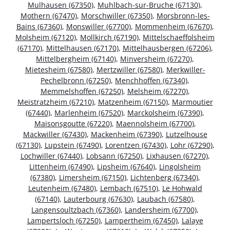
Mulhausen (67350)
,
Muhlbach-sur-Bruche (67130)
,
Mothern (67470)
,
Morschwiller (67350)
,
Morsbronn-les-
Bains (67360)
,
Monswiller (67700)
,
Mommenheim (67670)
,
Molsheim (67120)
,
Mollkirch (67190)
,
Mittelschaeffolsheim
(67170)
,
Mittelhausen (67170)
,
Mittelhausbergen (67206)
,
Mittelbergheim (67140)
,
Minversheim (67270)
,
Mietesheim (67580)
,
Mertzwiller (67580)
,
Merkwiller-
Pechelbronn (67250)
,
Menchhoffen (67340)
,
Memmelshoffen (67250)
,
Melsheim (67270)
,
Meistratzheim (67210)
,
Matzenheim (67150)
,
Marmoutier
(67440)
,
Marlenheim (67520)
,
Marckolsheim (67390)
,
Maisonsgoutte (67220)
,
Maennolsheim (67700)
,
Mackwiller (67430)
,
Mackenheim (67390)
,
Lutzelhouse
(67130)
,
Lupstein (67490)
,
Lorentzen (67430)
,
Lohr (67290)
,
Lochwiller (67440)
,
Lobsann (67250)
,
Lixhausen (67270)
,
Littenheim (67490)
,
Lipsheim (67640)
,
Lingolsheim
(67380)
,
Limersheim (67150)
,
Lichtenberg (67340)
,
Leutenheim (67480)
,
Lembach (67510)
,
Le Hohwald
(67140)
,
Lauterbourg (67630)
,
Laubach (67580)
,
Langensoultzbach (67360)
,
Landersheim (67700)
,
Lampertsloch (67250)
,
Lampertheim (67450)
,
Lalaye