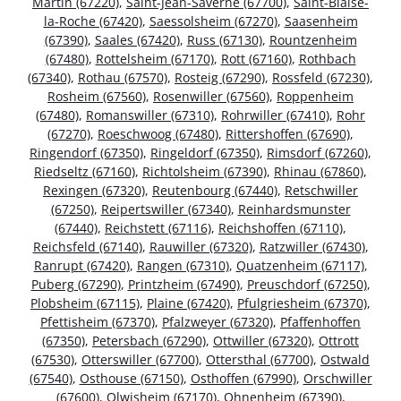
Martin (67220)
,
Saint-Jean-Saverne (67700)
,
Saint-Blaise-
la-Roche (67420)
,
Saessolsheim (67270)
,
Saasenheim
(67390)
,
Saales (67420)
,
Russ (67130)
,
Rountzenheim
(67480)
,
Rottelsheim (67170)
,
Rott (67160)
,
Rothbach
(67340)
,
Rothau (67570)
,
Rosteig (67290)
,
Rossfeld (67230)
,
Rosheim (67560)
,
Rosenwiller (67560)
,
Roppenheim
(67480)
,
Romanswiller (67310)
,
Rohrwiller (67410)
,
Rohr
(67270)
,
Roeschwoog (67480)
,
Rittershoffen (67690)
,
Ringendorf (67350)
,
Ringeldorf (67350)
,
Rimsdorf (67260)
,
Riedseltz (67160)
,
Richtolsheim (67390)
,
Rhinau (67860)
,
Rexingen (67320)
,
Reutenbourg (67440)
,
Retschwiller
(67250)
,
Reipertswiller (67340)
,
Reinhardsmunster
(67440)
,
Reichstett (67116)
,
Reichshoffen (67110)
,
Reichsfeld (67140)
,
Rauwiller (67320)
,
Ratzwiller (67430)
,
Ranrupt (67420)
,
Rangen (67310)
,
Quatzenheim (67117)
,
Puberg (67290)
,
Printzheim (67490)
,
Preuschdorf (67250)
,
Plobsheim (67115)
,
Plaine (67420)
,
Pfulgriesheim (67370)
,
Pfettisheim (67370)
,
Pfalzweyer (67320)
,
Pfaffenhoffen
(67350)
,
Petersbach (67290)
,
Ottwiller (67320)
,
Ottrott
(67530)
,
Otterswiller (67700)
,
Ottersthal (67700)
,
Ostwald
(67540)
,
Osthouse (67150)
,
Osthoffen (67990)
,
Orschwiller
(67600)
,
Olwisheim (67170)
,
Ohnenheim (67390)
,