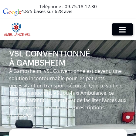
Téléphone :
09.75.18.12.30
4.8/5 basés sur 628 avis
VSL CONVENTIONNÉ
À GAMBSHEIM
À Gambsheim, VSL Conventionné est devenu une
solution incontournable pour les patients
nécessitant un transport sécurisé. Que ce soit en
Taxi conventionné, VSL ou Taxi Ambulance, ce
service garantit. L’objectif est de faciliter l’accès aux
soins tout en respectant les prescriptions
médicales.