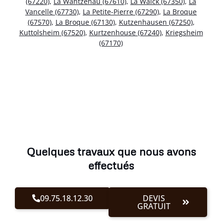
(67220)
,
La Wantzenau (67610)
,
La Walck (67350)
,
La
Vancelle (67730)
,
La Petite-Pierre (67290)
,
La Broque
(67570)
,
La Broque (67130)
,
Kutzenhausen (67250)
,
Kuttolsheim (67520)
,
Kurtzenhouse (67240)
,
Kriegsheim
(67170)
Quelques travaux que nous avons
effectués
09.75.18.12.30
DEVIS
GRATUIT