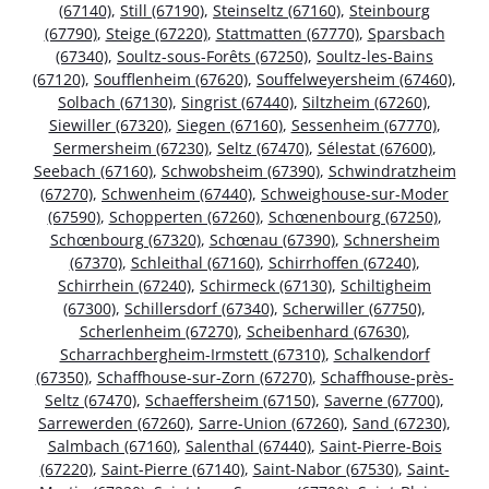
(67140)
,
Still (67190)
,
Steinseltz (67160)
,
Steinbourg
(67790)
,
Steige (67220)
,
Stattmatten (67770)
,
Sparsbach
(67340)
,
Soultz-sous-Forêts (67250)
,
Soultz-les-Bains
(67120)
,
Soufflenheim (67620)
,
Souffelweyersheim (67460)
,
Solbach (67130)
,
Singrist (67440)
,
Siltzheim (67260)
,
Siewiller (67320)
,
Siegen (67160)
,
Sessenheim (67770)
,
Sermersheim (67230)
,
Seltz (67470)
,
Sélestat (67600)
,
Seebach (67160)
,
Schwobsheim (67390)
,
Schwindratzheim
(67270)
,
Schwenheim (67440)
,
Schweighouse-sur-Moder
(67590)
,
Schopperten (67260)
,
Schœnenbourg (67250)
,
Schœnbourg (67320)
,
Schœnau (67390)
,
Schnersheim
(67370)
,
Schleithal (67160)
,
Schirrhoffen (67240)
,
Schirrhein (67240)
,
Schirmeck (67130)
,
Schiltigheim
(67300)
,
Schillersdorf (67340)
,
Scherwiller (67750)
,
Scherlenheim (67270)
,
Scheibenhard (67630)
,
Scharrachbergheim-Irmstett (67310)
,
Schalkendorf
(67350)
,
Schaffhouse-sur-Zorn (67270)
,
Schaffhouse-près-
Seltz (67470)
,
Schaeffersheim (67150)
,
Saverne (67700)
,
Sarrewerden (67260)
,
Sarre-Union (67260)
,
Sand (67230)
,
Salmbach (67160)
,
Salenthal (67440)
,
Saint-Pierre-Bois
(67220)
,
Saint-Pierre (67140)
,
Saint-Nabor (67530)
,
Saint-