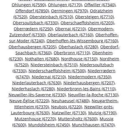
Ohlungen (67590)
,
Ohlungen (67170)
,
Offwiller (67340)
,
Offendorf (67850)
,
Oermingen (67970)
,
Odratzheim
(67520)
,
Obersteinbach (67510)
,
Obersteigen (67710)
,
Obersoultzbach (67330)
,
Oberschaeffolsheim (67203)
,
Oberrœdern (67250)
,
Obernai (67210)
,
Obermodern-
Zutzendorf (67330)
,
Oberlauterbach (67160)
,
Oberhoffen-
sur-Moder (67240)
,
Oberhoffen-lès-Wissembourg (67160)
,
Oberhausbergen (67205)
,
Oberhaslach (67280)
,
Oberdorf-
Spachbach (67360)
,
Oberbronn (67110)
,
Obenheim
(67230)
,
Nothalten (67680)
,
Nordhouse (67150)
,
Nordheim
(67520)
,
Niedersteinbach (67510)
,
Niedersoultzbach
(67330)
,
Niederschaeffolsheim (67500)
,
Niederrœdern
(67470)
,
Niedernai (67210)
,
Niedermodern (67350)
,
Niederlauterbach (67630)
,
Niederhausbergen (67207)
,
Niederhaslach (67280)
,
Niederbronn-les-Bains (67110)
,
Neuwiller-lès-Saverne (67330)
,
Neuviller-la-Roche (67130)
,
Neuve-Église (67220)
,
Neuhaeusel (67480)
,
Neugartheim-
Ittlenheim (67370)
,
Neubois (67220)
,
Neewiller-près-
Lauterbourg (67630)
,
Natzwiller (67130)
,
Mutzig (67190)
,
Mutzenhouse (67270)
,
Muttersholtz (67600)
,
Mussig
(67600)
,
Mundolsheim (67450)
,
Munchhausen (67470)
,