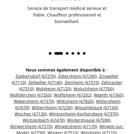
rès
Service de transport médical sérieux et
Po
ice.
fiable. Chauffeur professionnel et
bienveillant.
Nous sommes également disponible à
:
Zoebersdorf (67270)
,
Zittersheim (67290)
,
Zinswiller
(67110)
,
Zellwiller (67140)
,
Zeinheim (67310)
,
Zehnacker
(67310)
,
Wolxheim (67120)
,
Wolschheim (67700)
,
Wolfskirchen (67260)
,
Wolfisheim (67202)
,
Wœrth (67360)
,
Wiwersheim (67370)
,
Wittisheim (67820)
,
Wittersheim
(67670)
,
Witternheim (67230)
,
Wissembourg (67160)
,
Wisches (67130)
,
Wintzenheim-Kochersberg (67370)
,
Wintzenbach (67470)
,
Wintershouse (67590)
,
Wingersheim (67270)
,
Wingersheim (67170)
,
Wingen-sur-
Moder (67290)
,
Wingen (67510)
,
Windstein (67110)
,