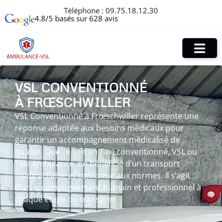
Téléphone :
09.75.18.12.30
4.8/5 basés sur 628 avis
VSL CONVENTIONNÉ
À FRŒSCHWILLER
VSL Conventionné à Frœschwiller représente une
réponse adaptée aux besoins médicaux pour
garantir un accompagnement médicalisé de
qualité. Que ce soit en Taxi conventionné, VSL ou
Taxi Ambulance, on bénéficie d’un transport
médical fiable et conforme aux normes. Il s’agit
d’un accompagnement humain et professionnel à
chaque étape du transport.