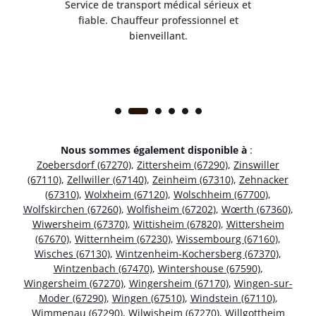
rès
Service de transport médical sérieux et
Po
ice.
fiable. Chauffeur professionnel et
bienveillant.
Nous sommes également disponible à
:
Zoebersdorf (67270)
,
Zittersheim (67290)
,
Zinswiller
(67110)
,
Zellwiller (67140)
,
Zeinheim (67310)
,
Zehnacker
(67310)
,
Wolxheim (67120)
,
Wolschheim (67700)
,
Wolfskirchen (67260)
,
Wolfisheim (67202)
,
Wœrth (67360)
,
Wiwersheim (67370)
,
Wittisheim (67820)
,
Wittersheim
(67670)
,
Witternheim (67230)
,
Wissembourg (67160)
,
Wisches (67130)
,
Wintzenheim-Kochersberg (67370)
,
Wintzenbach (67470)
,
Wintershouse (67590)
,
Wingersheim (67270)
,
Wingersheim (67170)
,
Wingen-sur-
Moder (67290)
,
Wingen (67510)
,
Windstein (67110)
,
Wimmenau (67290)
,
Wilwisheim (67270)
,
Willgottheim