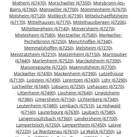
Mothern (67470)
,
Morschwiller (67350)
,
Morsbronn-les-
Bains (67360)
,
Monswiller (67700)
,
Mommenheim (67670)
,
Molsheim (67120)
,
Mollkirch (67190)
,
Mittelschaeffolsheim
(67170)
,
Mittelhausen (67170)
,
Mittelhausbergen (67206)
,
Mittelbergheim (67140)
,
Minversheim (67270)
,
Mietesheim (67580)
,
Mertzwiller (67580)
,
Merkwiller-
Pechelbronn (67250)
,
Menchhoffen (67340)
,
Memmelshoffen (67250)
,
Melsheim (67270)
,
Meistratzheim (67210)
,
Matzenheim (67150)
,
Marmoutier
(67440)
,
Marlenheim (67520)
,
Marckolsheim (67390)
,
Maisonsgoutte (67220)
,
Maennolsheim (67700)
,
Mackwiller (67430)
,
Mackenheim (67390)
,
Lutzelhouse
(67130)
,
Lupstein (67490)
,
Lorentzen (67430)
,
Lohr (67290)
,
Lochwiller (67440)
,
Lobsann (67250)
,
Lixhausen (67270)
,
Littenheim (67490)
,
Lipsheim (67640)
,
Lingolsheim
(67380)
,
Limersheim (67150)
,
Lichtenberg (67340)
,
Leutenheim (67480)
,
Lembach (67510)
,
Le Hohwald
(67140)
,
Lauterbourg (67630)
,
Laubach (67580)
,
Langensoultzbach (67360)
,
Landersheim (67700)
,
Lampertsloch (67250)
,
Lampertheim (67450)
,
Lalaye
(67220)
,
La Wantzenau (67610)
,
La Walck (67350)
,
La