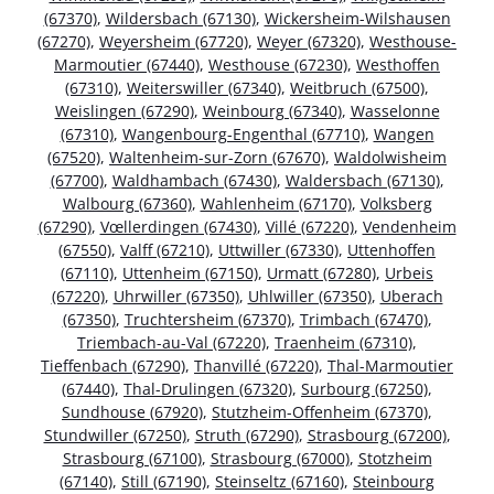
(67370)
,
Wildersbach (67130)
,
Wickersheim-Wilshausen
(67270)
,
Weyersheim (67720)
,
Weyer (67320)
,
Westhouse-
Marmoutier (67440)
,
Westhouse (67230)
,
Westhoffen
(67310)
,
Weiterswiller (67340)
,
Weitbruch (67500)
,
Weislingen (67290)
,
Weinbourg (67340)
,
Wasselonne
(67310)
,
Wangenbourg-Engenthal (67710)
,
Wangen
(67520)
,
Waltenheim-sur-Zorn (67670)
,
Waldolwisheim
(67700)
,
Waldhambach (67430)
,
Waldersbach (67130)
,
Walbourg (67360)
,
Wahlenheim (67170)
,
Volksberg
(67290)
,
Vœllerdingen (67430)
,
Villé (67220)
,
Vendenheim
(67550)
,
Valff (67210)
,
Uttwiller (67330)
,
Uttenhoffen
(67110)
,
Uttenheim (67150)
,
Urmatt (67280)
,
Urbeis
(67220)
,
Uhrwiller (67350)
,
Uhlwiller (67350)
,
Uberach
(67350)
,
Truchtersheim (67370)
,
Trimbach (67470)
,
Triembach-au-Val (67220)
,
Traenheim (67310)
,
Tieffenbach (67290)
,
Thanvillé (67220)
,
Thal-Marmoutier
(67440)
,
Thal-Drulingen (67320)
,
Surbourg (67250)
,
Sundhouse (67920)
,
Stutzheim-Offenheim (67370)
,
Stundwiller (67250)
,
Struth (67290)
,
Strasbourg (67200)
,
Strasbourg (67100)
,
Strasbourg (67000)
,
Stotzheim
(67140)
,
Still (67190)
,
Steinseltz (67160)
,
Steinbourg