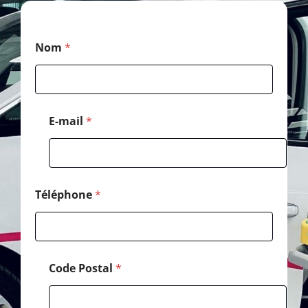
*
Nom
*
*
*
E-mail
*
Téléphone
*
Code Postal
*