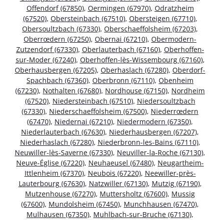
Offendorf (67850)
,
Oermingen (67970)
,
Odratzheim
(67520)
,
Obersteinbach (67510)
,
Obersteigen (67710)
,
Obersoultzbach (67330)
,
Oberschaeffolsheim (67203)
,
Oberrœdern (67250)
,
Obernai (67210)
,
Obermodern-
Zutzendorf (67330)
,
Oberlauterbach (67160)
,
Oberhoffen-
sur-Moder (67240)
,
Oberhoffen-lès-Wissembourg (67160)
,
Oberhausbergen (67205)
,
Oberhaslach (67280)
,
Oberdorf-
Spachbach (67360)
,
Oberbronn (67110)
,
Obenheim
(67230)
,
Nothalten (67680)
,
Nordhouse (67150)
,
Nordheim
(67520)
,
Niedersteinbach (67510)
,
Niedersoultzbach
(67330)
,
Niederschaeffolsheim (67500)
,
Niederrœdern
(67470)
,
Niedernai (67210)
,
Niedermodern (67350)
,
Niederlauterbach (67630)
,
Niederhausbergen (67207)
,
Niederhaslach (67280)
,
Niederbronn-les-Bains (67110)
,
Neuwiller-lès-Saverne (67330)
,
Neuviller-la-Roche (67130)
,
Neuve-Église (67220)
,
Neuhaeusel (67480)
,
Neugartheim-
Ittlenheim (67370)
,
Neubois (67220)
,
Neewiller-près-
Lauterbourg (67630)
,
Natzwiller (67130)
,
Mutzig (67190)
,
Mutzenhouse (67270)
,
Muttersholtz (67600)
,
Mussig
(67600)
,
Mundolsheim (67450)
,
Munchhausen (67470)
,
Mulhausen (67350)
,
Muhlbach-sur-Bruche (67130)
,