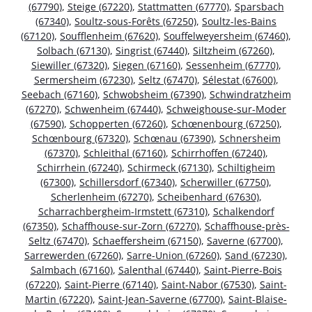
(67790)
,
Steige (67220)
,
Stattmatten (67770)
,
Sparsbach
(67340)
,
Soultz-sous-Forêts (67250)
,
Soultz-les-Bains
(67120)
,
Soufflenheim (67620)
,
Souffelweyersheim (67460)
,
Solbach (67130)
,
Singrist (67440)
,
Siltzheim (67260)
,
Siewiller (67320)
,
Siegen (67160)
,
Sessenheim (67770)
,
Sermersheim (67230)
,
Seltz (67470)
,
Sélestat (67600)
,
Seebach (67160)
,
Schwobsheim (67390)
,
Schwindratzheim
(67270)
,
Schwenheim (67440)
,
Schweighouse-sur-Moder
(67590)
,
Schopperten (67260)
,
Schœnenbourg (67250)
,
Schœnbourg (67320)
,
Schœnau (67390)
,
Schnersheim
(67370)
,
Schleithal (67160)
,
Schirrhoffen (67240)
,
Schirrhein (67240)
,
Schirmeck (67130)
,
Schiltigheim
(67300)
,
Schillersdorf (67340)
,
Scherwiller (67750)
,
Scherlenheim (67270)
,
Scheibenhard (67630)
,
Scharrachbergheim-Irmstett (67310)
,
Schalkendorf
(67350)
,
Schaffhouse-sur-Zorn (67270)
,
Schaffhouse-près-
Seltz (67470)
,
Schaeffersheim (67150)
,
Saverne (67700)
,
Sarrewerden (67260)
,
Sarre-Union (67260)
,
Sand (67230)
,
Salmbach (67160)
,
Salenthal (67440)
,
Saint-Pierre-Bois
(67220)
,
Saint-Pierre (67140)
,
Saint-Nabor (67530)
,
Saint-
Martin (67220)
,
Saint-Jean-Saverne (67700)
,
Saint-Blaise-