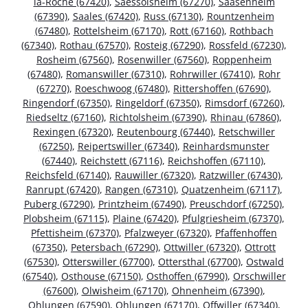
la-Roche (67420)
,
Saessolsheim (67270)
,
Saasenheim
(67390)
,
Saales (67420)
,
Russ (67130)
,
Rountzenheim
(67480)
,
Rottelsheim (67170)
,
Rott (67160)
,
Rothbach
(67340)
,
Rothau (67570)
,
Rosteig (67290)
,
Rossfeld (67230)
,
Rosheim (67560)
,
Rosenwiller (67560)
,
Roppenheim
(67480)
,
Romanswiller (67310)
,
Rohrwiller (67410)
,
Rohr
(67270)
,
Roeschwoog (67480)
,
Rittershoffen (67690)
,
Ringendorf (67350)
,
Ringeldorf (67350)
,
Rimsdorf (67260)
,
Riedseltz (67160)
,
Richtolsheim (67390)
,
Rhinau (67860)
,
Rexingen (67320)
,
Reutenbourg (67440)
,
Retschwiller
(67250)
,
Reipertswiller (67340)
,
Reinhardsmunster
(67440)
,
Reichstett (67116)
,
Reichshoffen (67110)
,
Reichsfeld (67140)
,
Rauwiller (67320)
,
Ratzwiller (67430)
,
Ranrupt (67420)
,
Rangen (67310)
,
Quatzenheim (67117)
,
Puberg (67290)
,
Printzheim (67490)
,
Preuschdorf (67250)
,
Plobsheim (67115)
,
Plaine (67420)
,
Pfulgriesheim (67370)
,
Pfettisheim (67370)
,
Pfalzweyer (67320)
,
Pfaffenhoffen
(67350)
,
Petersbach (67290)
,
Ottwiller (67320)
,
Ottrott
(67530)
,
Otterswiller (67700)
,
Ottersthal (67700)
,
Ostwald
(67540)
,
Osthouse (67150)
,
Osthoffen (67990)
,
Orschwiller
(67600)
,
Olwisheim (67170)
,
Ohnenheim (67390)
,
Ohlungen (67590)
,
Ohlungen (67170)
,
Offwiller (67340)
,