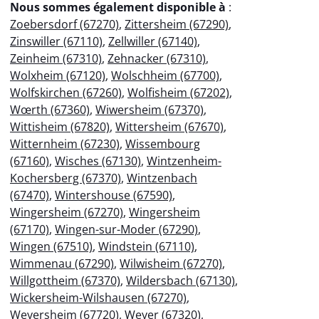
Nous sommes également disponible à
:
Zoebersdorf (67270)
,
Zittersheim (67290)
,
Zinswiller (67110)
,
Zellwiller (67140)
,
Zeinheim (67310)
,
Zehnacker (67310)
,
Wolxheim (67120)
,
Wolschheim (67700)
,
Wolfskirchen (67260)
,
Wolfisheim (67202)
,
Wœrth (67360)
,
Wiwersheim (67370)
,
Wittisheim (67820)
,
Wittersheim (67670)
,
Witternheim (67230)
,
Wissembourg
(67160)
,
Wisches (67130)
,
Wintzenheim-
Kochersberg (67370)
,
Wintzenbach
(67470)
,
Wintershouse (67590)
,
Wingersheim (67270)
,
Wingersheim
(67170)
,
Wingen-sur-Moder (67290)
,
Wingen (67510)
,
Windstein (67110)
,
Wimmenau (67290)
,
Wilwisheim (67270)
,
Willgottheim (67370)
,
Wildersbach (67130)
,
Wickersheim-Wilshausen (67270)
,
Weyersheim (67720)
,
Weyer (67320)
,