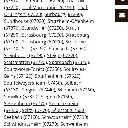
(67310)
,
Tieffenbach (67290)
,
Thanvillé
(67220)
,
Thal-Marmoutier (67440)
,
Thal-
Drulingen (67320)
,
Surbourg (67250)
,
Sundhouse (67920)
,
Stutzheim-Offenheim
(67370)
,
Stundwiller (67250)
,
Struth
(67290)
,
Strasbourg (67200)
,
Strasbourg
(67100)
,
Strasbourg (67000)
,
Stotzheim
(67140)
,
Still (67190)
,
Steinseltz (67160)
,
Steinbourg (67790)
,
Steige (67220)
,
Stattmatten (67770)
,
Sparsbach (67340)
,
Soultz-sous-Forêts (67250)
,
Soultz-les-
Bains (67120)
,
Soufflenheim (67620)
,
Souffelweyersheim (67460)
,
Solbach
(67130)
,
Singrist (67440)
,
Siltzheim (67260)
,
Siewiller (67320)
,
Siegen (67160)
,
Sessenheim (67770)
,
Sermersheim
(67230)
,
Seltz (67470)
,
Sélestat (67600)
,
Seebach (67160)
,
Schwobsheim (67390)
,
Schwindratzheim (67270)
,
Schwenheim