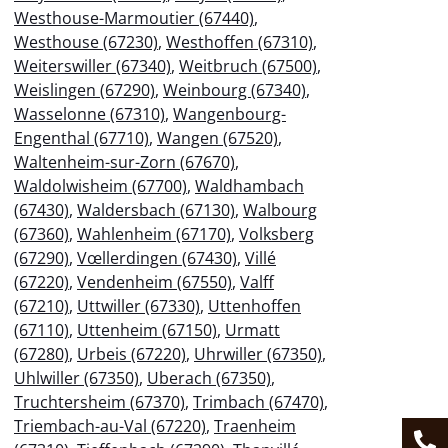
Westhouse-Marmoutier (67440)
,
Westhouse (67230)
,
Westhoffen (67310)
,
Weiterswiller (67340)
,
Weitbruch (67500)
,
Weislingen (67290)
,
Weinbourg (67340)
,
Wasselonne (67310)
,
Wangenbourg-
Engenthal (67710)
,
Wangen (67520)
,
Waltenheim-sur-Zorn (67670)
,
Waldolwisheim (67700)
,
Waldhambach
(67430)
,
Waldersbach (67130)
,
Walbourg
(67360)
,
Wahlenheim (67170)
,
Volksberg
(67290)
,
Vœllerdingen (67430)
,
Villé
(67220)
,
Vendenheim (67550)
,
Valff
(67210)
,
Uttwiller (67330)
,
Uttenhoffen
(67110)
,
Uttenheim (67150)
,
Urmatt
(67280)
,
Urbeis (67220)
,
Uhrwiller (67350)
,
Uhlwiller (67350)
,
Uberach (67350)
,
Truchtersheim (67370)
,
Trimbach (67470)
,
Triembach-au-Val (67220)
,
Traenheim