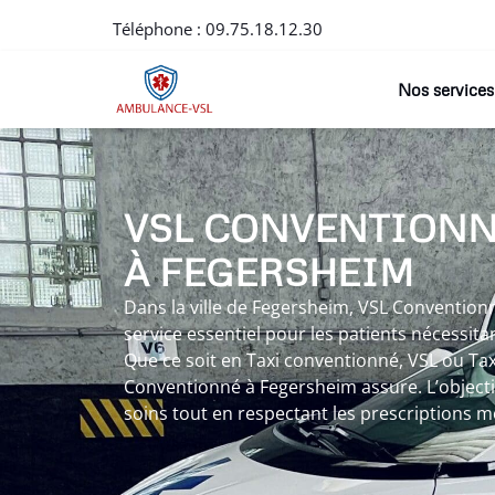
Téléphone :
09.75.18.12.30
Nos services
VSL CONVENTION
À FEGERSHEIM
Dans la ville de Fegersheim, VSL Conventi
service essentiel pour les patients nécessita
Que ce soit en Taxi conventionné, VSL ou Tax
Conventionné à Fegersheim assure. L’objectif 
soins tout en respectant les prescriptions m