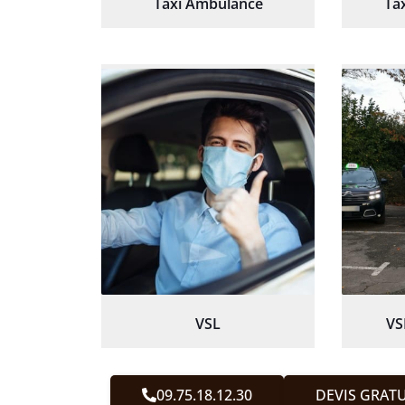
Taxi Ambulance
Ta
VSL
VS
09.75.18.12.30
DEVIS GRATU