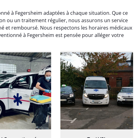
nné à Fegersheim adaptées à chaque situation. Que ce
ion ou un traitement régulier, nous assurons un service
é et remboursé. Nous respectons les horaires médicaux
ventionné à Fegersheim est pensée pour alléger votre
ud Deschamps
Jérémy Ferrand
0 janvier 2025
8 septembre 2024
tisfait du transport,
Transport ponctuel et
s’est bien déroulé.
personnel très attentionné.
feur à l’écoute et
Très satisfait du service.
patient.