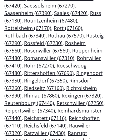
(67420)
,
Saessolsheim (67270)
,
Saasenheim (67390)
,
Saales (67420)
,
Russ
(67130)
,
Rountzenheim (67480)
,
Rottelsheim (67170)
,
Rott (67160)
,
Rothbach (67340)
,
Rothau (67570)
,
Rosteig
(67290)
,
Rossfeld (67230)
,
Rosheim
(67560)
,
Rosenwiller (67560)
,
Roppenheim
(67480)
,
Romanswiller (67310)
,
Rohrwiller
(67410)
,
Rohr (67270)
,
Roeschwoog
(67480)
,
Rittershoffen (67690)
,
Ringendorf
(67350)
,
Ringeldorf (67350)
,
Rimsdorf
(67260)
,
Riedseltz (67160)
,
Richtolsheim
(67390)
,
Rhinau (67860)
,
Rexingen (67320)
,
Reutenbourg (67440)
,
Retschwiller (67250)
,
Reipertswiller (67340)
,
Reinhardsmunster
(67440)
,
Reichstett (67116)
,
Reichshoffen
(67110)
,
Reichsfeld (67140)
,
Rauwiller
(67320)
,
Ratzwiller (67430)
,
Ranrupt