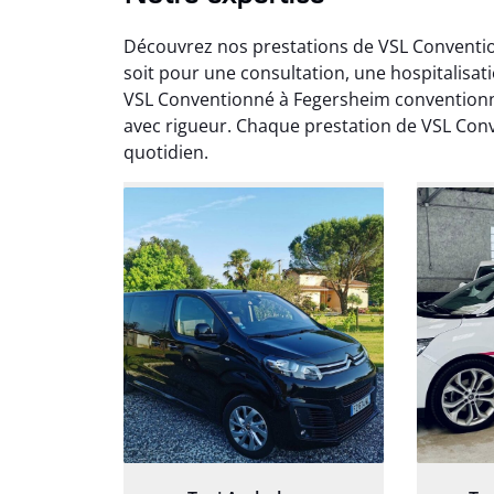
Découvrez nos prestations de VSL Conventio
soit pour une consultation, une hospitalisat
VSL Conventionné à Fegersheim conventionn
avec rigueur. Chaque prestation de VSL Con
quotidien.
Arna
3
Très sa
tout 
Chauf