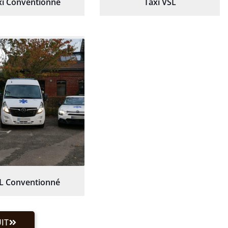
xi Conventionné
Taxi VSL
L Conventionné
IT