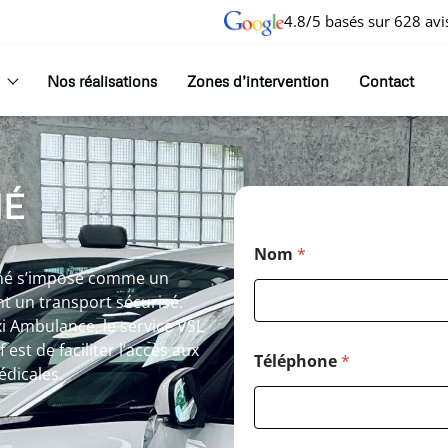
4.8/5 basés sur 628 avi
Nos réalisations
Zones d’intervention
Contact
NÉ
Nom
*
onné s’impose comme un
nt un transport sécurisé.
i Ambulance, le service VSL
est de faciliter l’accès aux
Téléphone
*
édicales.