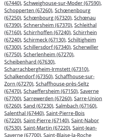
(67440)
,
Schweighouse-sur-Moder (67590)
,
Schopperten (67260)
,
Schœnenbourg
(67250)
,
Schœnbourg (67320)
,
Schœnau
(67390)
,
Schnersheim (67370)
,
Schleithal
(67160)
,
Schirrhoffen (67240)
,
Schirrhein
(67240)
,
Schirmeck (67130)
,
Schiltigheim
(67300)
,
Schillersdorf (67340)
,
Scherwiller
(67750)
,
Scherlenheim (67270)
,
Scheibenhard (67630)
,
Scharrachbergheim-Irmstett (67310)
,
Schalkendorf (67350)
,
Schaffhouse-sur-
Zorn (67270)
,
Schaffhouse-près-Seltz
(67470)
,
Schaeffersheim (67150)
,
Saverne
(67700)
,
Sarrewerden (67260)
,
Sarre-Union
(67260)
,
Sand (67230)
,
Salmbach (67160)
,
Salenthal (67440)
,
Saint-Pierre-Bois
(67220)
,
Saint-Pierre (67140)
,
Saint-Nabor
(67530)
,
Saint-Martin (67220)
,
Saint-Jean-
Saverne (67700)
,
Saint-Blaise-la-Roche