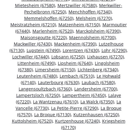
Mietesheim (67580)
,
Mertzwiller (67580)
,
Merkwiller-
Pechelbronn (67250)
,
Menchhoffen (67340)
,
Memmelshoffen (67250)
,
Melsheim (67270)
,
Meistratzheim (67210)
,
Matzenheim (67150)
,
Marmoutier
(67440)
,
Marlenheim (67520)
,
Marckolsheim (67390)
,
Maisonsgoutte (67220)
,
Maennolsheim (67700)
,
Mackwiller (67430)
,
Mackenheim (67390)
,
Lutzelhouse
(67130)
,
Lupstein (67490)
,
Lorentzen (67430)
,
Lohr (67290)
,
Lochwiller (67440)
,
Lobsann (67250)
,
Lixhausen (67270)
,
Littenheim (67490)
,
Lipsheim (67640)
,
Lingolsheim
(67380)
,
Limersheim (67150)
,
Lichtenberg (67340)
,
Leutenheim (67480)
,
Lembach (67510)
,
Le Hohwald
(67140)
,
Lauterbourg (67630)
,
Laubach (67580)
,
Langensoultzbach (67360)
,
Landersheim (67700)
,
Lampertsloch (67250)
,
Lampertheim (67450)
,
Lalaye
(67220)
,
La Wantzenau (67610)
,
La Walck (67350)
,
La
Vancelle (67730)
,
La Petite-Pierre (67290)
,
La Broque
(67570)
,
La Broque (67130)
,
Kutzenhausen (67250)
,
Kuttolsheim (67520)
,
Kurtzenhouse (67240)
,
Kriegsheim
(67170)