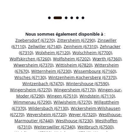
Nous sommes également disponible à
:
Zoebersdorf (67270)
,
Zittersheim (67290)
,
Zinswiller
(67110)
,
Zellwiller (67140)
,
Zeinheim (67310)
,
Zehnacker
(67310)
,
Wolxheim (67120)
,
Wolschheim (67700)
,
Wolfskirchen (67260)
,
Wolfisheim (67202)
,
Wœrth (67360)
,
Wiwersheim (67370)
,
Wittisheim (67820)
,
Wittersheim
(67670)
,
Witternheim (67230)
,
Wissembourg (67160)
,
Wisches (67130)
,
Wintzenheim-Kochersberg (67370)
,
Wintzenbach (67470)
,
Wintershouse (67590)
,
Wingersheim (67270)
,
Wingersheim (67170)
,
Wingen-sur-
Moder (67290)
,
Wingen (67510)
,
Windstein (67110)
,
Wimmenau (67290)
,
Wilwisheim (67270)
,
Willgottheim
(67370)
,
Wildersbach (67130)
,
Wickersheim-Wilshausen
(67270)
,
Weyersheim (67720)
,
Weyer (67320)
,
Westhouse-
Marmoutier (67440)
,
Westhouse (67230)
,
Westhoffen
(67310)
,
Weiterswiller (67340)
,
Weitbruch (67500)
,