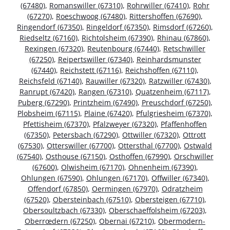
(67480)
,
Romanswiller (67310)
,
Rohrwiller (67410)
,
Rohr
(67270)
,
Roeschwoog (67480)
,
Rittershoffen (67690)
,
Ringendorf (67350)
,
Ringeldorf (67350)
,
Rimsdorf (67260)
,
Riedseltz (67160)
,
Richtolsheim (67390)
,
Rhinau (67860)
,
Rexingen (67320)
,
Reutenbourg (67440)
,
Retschwiller
(67250)
,
Reipertswiller (67340)
,
Reinhardsmunster
(67440)
,
Reichstett (67116)
,
Reichshoffen (67110)
,
Reichsfeld (67140)
,
Rauwiller (67320)
,
Ratzwiller (67430)
,
Ranrupt (67420)
,
Rangen (67310)
,
Quatzenheim (67117)
,
Puberg (67290)
,
Printzheim (67490)
,
Preuschdorf (67250)
,
Plobsheim (67115)
,
Plaine (67420)
,
Pfulgriesheim (67370)
,
Pfettisheim (67370)
,
Pfalzweyer (67320)
,
Pfaffenhoffen
(67350)
,
Petersbach (67290)
,
Ottwiller (67320)
,
Ottrott
(67530)
,
Otterswiller (67700)
,
Ottersthal (67700)
,
Ostwald
(67540)
,
Osthouse (67150)
,
Osthoffen (67990)
,
Orschwiller
(67600)
,
Olwisheim (67170)
,
Ohnenheim (67390)
,
Ohlungen (67590)
,
Ohlungen (67170)
,
Offwiller (67340)
,
Offendorf (67850)
,
Oermingen (67970)
,
Odratzheim
(67520)
,
Obersteinbach (67510)
,
Obersteigen (67710)
,
Obersoultzbach (67330)
,
Oberschaeffolsheim (67203)
,
Oberrœdern (67250)
,
Obernai (67210)
,
Obermodern-