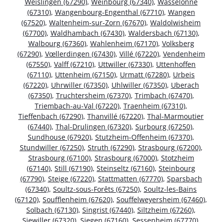
Weislingen (67290)
,
Weinbourg (67340)
,
Wasselonne
(67310)
,
Wangenbourg-Engenthal (67710)
,
Wangen
(67520)
,
Waltenheim-sur-Zorn (67670)
,
Waldolwisheim
(67700)
,
Waldhambach (67430)
,
Waldersbach (67130)
,
Walbourg (67360)
,
Wahlenheim (67170)
,
Volksberg
(67290)
,
Vœllerdingen (67430)
,
Villé (67220)
,
Vendenheim
(67550)
,
Valff (67210)
,
Uttwiller (67330)
,
Uttenhoffen
(67110)
,
Uttenheim (67150)
,
Urmatt (67280)
,
Urbeis
(67220)
,
Uhrwiller (67350)
,
Uhlwiller (67350)
,
Uberach
(67350)
,
Truchtersheim (67370)
,
Trimbach (67470)
,
Triembach-au-Val (67220)
,
Traenheim (67310)
,
Tieffenbach (67290)
,
Thanvillé (67220)
,
Thal-Marmoutier
(67440)
,
Thal-Drulingen (67320)
,
Surbourg (67250)
,
Sundhouse (67920)
,
Stutzheim-Offenheim (67370)
,
Stundwiller (67250)
,
Struth (67290)
,
Strasbourg (67200)
,
Strasbourg (67100)
,
Strasbourg (67000)
,
Stotzheim
(67140)
,
Still (67190)
,
Steinseltz (67160)
,
Steinbourg
(67790)
,
Steige (67220)
,
Stattmatten (67770)
,
Sparsbach
(67340)
,
Soultz-sous-Forêts (67250)
,
Soultz-les-Bains
(67120)
,
Soufflenheim (67620)
,
Souffelweyersheim (67460)
,
Solbach (67130)
,
Singrist (67440)
,
Siltzheim (67260)
,
Siewiller (67320)
,
Siegen (67160)
,
Sessenheim (67770)
,