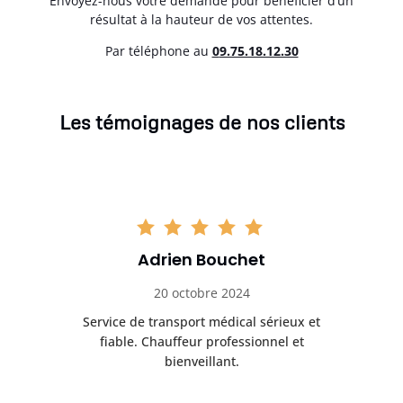
Envoyez-nous votre demande pour bénéficier d’un
résultat à la hauteur de vos attentes.
Par téléphone au
0
9.75.18.12.30
Les témoignages de nos clients
Adrien Bouchet
20 octobre 2024
rès
Service de transport médical sérieux et
Po
ice.
fiable. Chauffeur professionnel et
bienveillant.