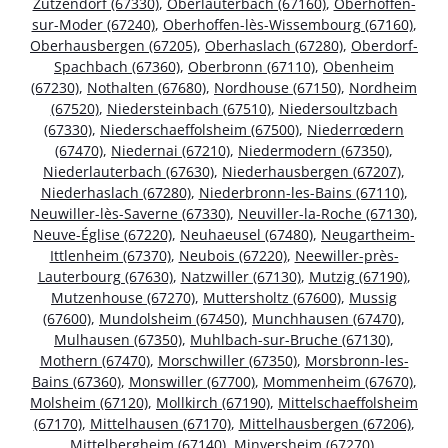
Zutzendorf (67330)
,
Oberlauterbach (67160)
,
Oberhoffen-
sur-Moder (67240)
,
Oberhoffen-lès-Wissembourg (67160)
,
Oberhausbergen (67205)
,
Oberhaslach (67280)
,
Oberdorf-
Spachbach (67360)
,
Oberbronn (67110)
,
Obenheim
(67230)
,
Nothalten (67680)
,
Nordhouse (67150)
,
Nordheim
(67520)
,
Niedersteinbach (67510)
,
Niedersoultzbach
(67330)
,
Niederschaeffolsheim (67500)
,
Niederrœdern
(67470)
,
Niedernai (67210)
,
Niedermodern (67350)
,
Niederlauterbach (67630)
,
Niederhausbergen (67207)
,
Niederhaslach (67280)
,
Niederbronn-les-Bains (67110)
,
Neuwiller-lès-Saverne (67330)
,
Neuviller-la-Roche (67130)
,
Neuve-Église (67220)
,
Neuhaeusel (67480)
,
Neugartheim-
Ittlenheim (67370)
,
Neubois (67220)
,
Neewiller-près-
Lauterbourg (67630)
,
Natzwiller (67130)
,
Mutzig (67190)
,
Mutzenhouse (67270)
,
Muttersholtz (67600)
,
Mussig
(67600)
,
Mundolsheim (67450)
,
Munchhausen (67470)
,
Mulhausen (67350)
,
Muhlbach-sur-Bruche (67130)
,
Mothern (67470)
,
Morschwiller (67350)
,
Morsbronn-les-
Bains (67360)
,
Monswiller (67700)
,
Mommenheim (67670)
,
Molsheim (67120)
,
Mollkirch (67190)
,
Mittelschaeffolsheim
(67170)
,
Mittelhausen (67170)
,
Mittelhausbergen (67206)
,
Mittelbergheim (67140)
,
Minversheim (67270)
,