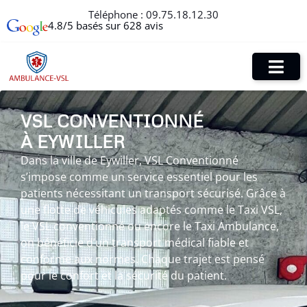
Téléphone :
09.75.18.12.30
4.8/5 basés sur 628 avis
VSL CONVENTIONNÉ
À EYWILLER
Dans la ville de Eywiller, VSL Conventionné
s’impose comme un service essentiel pour les
patients nécessitant un transport sécurisé. Grâce à
une flotte de véhicules adaptés comme le Taxi VSL,
le VSL conventionné ou encore le Taxi Ambulance,
on bénéficie d’un transport médical fiable et
conforme aux normes. Chaque trajet est pensé
pour le confort et la sécurité du patient.