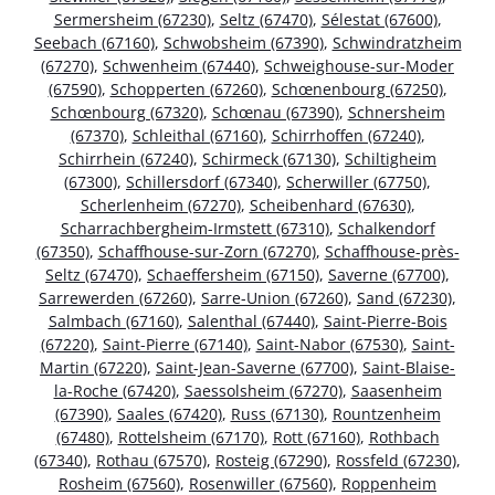
Sermersheim (67230)
,
Seltz (67470)
,
Sélestat (67600)
,
Seebach (67160)
,
Schwobsheim (67390)
,
Schwindratzheim
(67270)
,
Schwenheim (67440)
,
Schweighouse-sur-Moder
(67590)
,
Schopperten (67260)
,
Schœnenbourg (67250)
,
Schœnbourg (67320)
,
Schœnau (67390)
,
Schnersheim
(67370)
,
Schleithal (67160)
,
Schirrhoffen (67240)
,
Schirrhein (67240)
,
Schirmeck (67130)
,
Schiltigheim
(67300)
,
Schillersdorf (67340)
,
Scherwiller (67750)
,
Scherlenheim (67270)
,
Scheibenhard (67630)
,
Scharrachbergheim-Irmstett (67310)
,
Schalkendorf
(67350)
,
Schaffhouse-sur-Zorn (67270)
,
Schaffhouse-près-
Seltz (67470)
,
Schaeffersheim (67150)
,
Saverne (67700)
,
Sarrewerden (67260)
,
Sarre-Union (67260)
,
Sand (67230)
,
Salmbach (67160)
,
Salenthal (67440)
,
Saint-Pierre-Bois
(67220)
,
Saint-Pierre (67140)
,
Saint-Nabor (67530)
,
Saint-
Martin (67220)
,
Saint-Jean-Saverne (67700)
,
Saint-Blaise-
la-Roche (67420)
,
Saessolsheim (67270)
,
Saasenheim
(67390)
,
Saales (67420)
,
Russ (67130)
,
Rountzenheim
(67480)
,
Rottelsheim (67170)
,
Rott (67160)
,
Rothbach
(67340)
,
Rothau (67570)
,
Rosteig (67290)
,
Rossfeld (67230)
,
Rosheim (67560)
,
Rosenwiller (67560)
,
Roppenheim