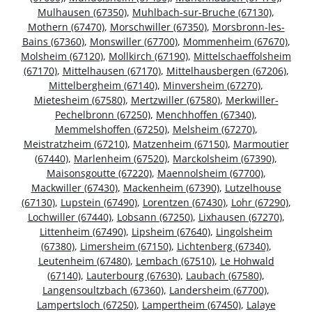
Mulhausen (67350)
,
Muhlbach-sur-Bruche (67130)
,
Mothern (67470)
,
Morschwiller (67350)
,
Morsbronn-les-
Bains (67360)
,
Monswiller (67700)
,
Mommenheim (67670)
,
Molsheim (67120)
,
Mollkirch (67190)
,
Mittelschaeffolsheim
(67170)
,
Mittelhausen (67170)
,
Mittelhausbergen (67206)
,
Mittelbergheim (67140)
,
Minversheim (67270)
,
Mietesheim (67580)
,
Mertzwiller (67580)
,
Merkwiller-
Pechelbronn (67250)
,
Menchhoffen (67340)
,
Memmelshoffen (67250)
,
Melsheim (67270)
,
Meistratzheim (67210)
,
Matzenheim (67150)
,
Marmoutier
(67440)
,
Marlenheim (67520)
,
Marckolsheim (67390)
,
Maisonsgoutte (67220)
,
Maennolsheim (67700)
,
Mackwiller (67430)
,
Mackenheim (67390)
,
Lutzelhouse
(67130)
,
Lupstein (67490)
,
Lorentzen (67430)
,
Lohr (67290)
,
Lochwiller (67440)
,
Lobsann (67250)
,
Lixhausen (67270)
,
Littenheim (67490)
,
Lipsheim (67640)
,
Lingolsheim
(67380)
,
Limersheim (67150)
,
Lichtenberg (67340)
,
Leutenheim (67480)
,
Lembach (67510)
,
Le Hohwald
(67140)
,
Lauterbourg (67630)
,
Laubach (67580)
,
Langensoultzbach (67360)
,
Landersheim (67700)
,
Lampertsloch (67250)
,
Lampertheim (67450)
,
Lalaye