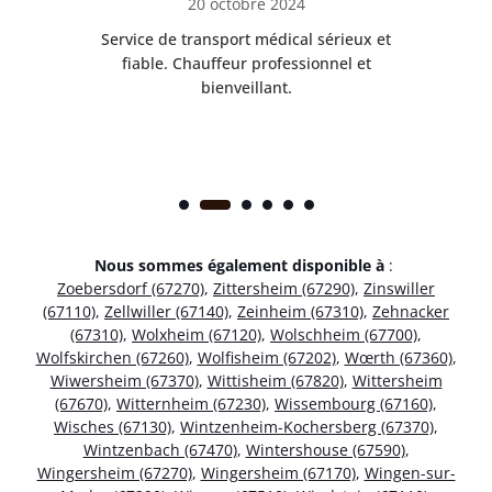
20 octobre 2024
rès
Service de transport médical sérieux et
Po
ice.
fiable. Chauffeur professionnel et
bienveillant.
Nous sommes également disponible à
:
Zoebersdorf (67270)
,
Zittersheim (67290)
,
Zinswiller
(67110)
,
Zellwiller (67140)
,
Zeinheim (67310)
,
Zehnacker
(67310)
,
Wolxheim (67120)
,
Wolschheim (67700)
,
Wolfskirchen (67260)
,
Wolfisheim (67202)
,
Wœrth (67360)
,
Wiwersheim (67370)
,
Wittisheim (67820)
,
Wittersheim
(67670)
,
Witternheim (67230)
,
Wissembourg (67160)
,
Wisches (67130)
,
Wintzenheim-Kochersberg (67370)
,
Wintzenbach (67470)
,
Wintershouse (67590)
,
Wingersheim (67270)
,
Wingersheim (67170)
,
Wingen-sur-