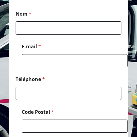
*
Nom
*
*
C
o
d
e
E-mail
*
Téléphone
*
Code Postal
*