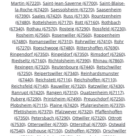
Martin (67220)
,
Saint-Jean-Saverne (67700)
,
Saint-Blaise-
la-Roche (67420)
,
Saessolsheim (67270)
,
Saasenheim
(67390)
,
Saales (67420)
,
Russ (67130)
,
Rountzenheim
(67480)
,
Rottelsheim (67170)
,
Rott (67160)
,
Rothbach
(67340)
,
Rothau (67570)
,
Rosteig (67290)
,
Rossfeld (67230)
,
Rosheim (67560)
,
Rosenwiller (67560)
,
Roppenheim
(67480)
,
Romanswiller (67310)
,
Rohrwiller (67410)
,
Rohr
(67270)
,
Roeschwoog (67480)
,
Rittershoffen (67690)
,
Ringendorf (67350)
,
Ringeldorf (67350)
,
Rimsdorf (67260)
,
Riedseltz (67160)
,
Richtolsheim (67390)
,
Rhinau (67860)
,
Rexingen (67320)
,
Reutenbourg (67440)
,
Retschwiller
(67250)
,
Reipertswiller (67340)
,
Reinhardsmunster
(67440)
,
Reichstett (67116)
,
Reichshoffen (67110)
,
Reichsfeld (67140)
,
Rauwiller (67320)
,
Ratzwiller (67430)
,
Ranrupt (67420)
,
Rangen (67310)
,
Quatzenheim (67117)
,
Puberg (67290)
,
Printzheim (67490)
,
Preuschdorf (67250)
,
Plobsheim (67115)
,
Plaine (67420)
,
Pfulgriesheim (67370)
,
Pfettisheim (67370)
,
Pfalzweyer (67320)
,
Pfaffenhoffen
(67350)
,
Petersbach (67290)
,
Ottwiller (67320)
,
Ottrott
(67530)
,
Otterswiller (67700)
,
Ottersthal (67700)
,
Ostwald
(67540)
,
Osthouse (67150)
,
Osthoffen (67990)
,
Orschwiller