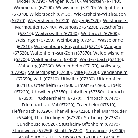
Moder (67290)
,
Wingen (67510)
,
Windstein (67110)
,
Wimmenau (67290)
,
Wilwisheim (67270)
,
Willgottheim
(67370)
,
Wildersbach (67130)
,
Wickersheim-Wilshausen
(67270)
,
Weyersheim (67720)
,
Weyer (67320)
,
Westhouse-
Marmoutier (67440)
,
Westhouse (67230)
,
Westhoffen
(67310)
,
Weiterswiller (67340)
,
Weitbruch (67500)
,
Weislingen (67290)
,
Weinbourg (67340)
,
Wasselonne
(67310)
,
Wangenbourg-Engenthal (67710)
,
Wangen
(67520)
,
Waltenheim-sur-Zorn (67670)
,
Waldolwisheim
(67700)
,
Waldhambach (67430)
,
Waldersbach (67130)
,
Walbourg (67360)
,
Wahlenheim (67170)
,
Volksberg
(67290)
,
Vœllerdingen (67430)
,
Villé (67220)
,
Vendenheim
(67550)
,
Valff (67210)
,
Uttwiller (67330)
,
Uttenhoffen
(67110)
,
Uttenheim (67150)
,
Urmatt (67280)
,
Urbeis
(67220)
,
Uhrwiller (67350)
,
Uhlwiller (67350)
,
Uberach
(67350)
,
Truchtersheim (67370)
,
Trimbach (67470)
,
Triembach-au-Val (67220)
,
Traenheim (67310)
,
Tieffenbach (67290)
,
Thanvillé (67220)
,
Thal-Marmoutier
(67440)
,
Thal-Drulingen (67320)
,
Surbourg (67250)
,
Sundhouse (67920)
,
Stutzheim-Offenheim (67370)
,
Stundwiller (67250)
,
Struth (67290)
,
Strasbourg (67200)
,
Strasbourg (67100)
,
Strasbourg (67000)
,
Stotzheim