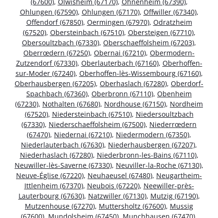
(67600)
,
Olwisheim (67170)
,
Ohnenheim (67390)
,
Ohlungen (67590)
,
Ohlungen (67170)
,
Offwiller (67340)
,
Offendorf (67850)
,
Oermingen (67970)
,
Odratzheim
(67520)
,
Obersteinbach (67510)
,
Obersteigen (67710)
,
Obersoultzbach (67330)
,
Oberschaeffolsheim (67203)
,
Oberrœdern (67250)
,
Obernai (67210)
,
Obermodern-
Zutzendorf (67330)
,
Oberlauterbach (67160)
,
Oberhoffen-
sur-Moder (67240)
,
Oberhoffen-lès-Wissembourg (67160)
,
Oberhausbergen (67205)
,
Oberhaslach (67280)
,
Oberdorf-
Spachbach (67360)
,
Oberbronn (67110)
,
Obenheim
(67230)
,
Nothalten (67680)
,
Nordhouse (67150)
,
Nordheim
(67520)
,
Niedersteinbach (67510)
,
Niedersoultzbach
(67330)
,
Niederschaeffolsheim (67500)
,
Niederrœdern
(67470)
,
Niedernai (67210)
,
Niedermodern (67350)
,
Niederlauterbach (67630)
,
Niederhausbergen (67207)
,
Niederhaslach (67280)
,
Niederbronn-les-Bains (67110)
,
Neuwiller-lès-Saverne (67330)
,
Neuviller-la-Roche (67130)
,
Neuve-Église (67220)
,
Neuhaeusel (67480)
,
Neugartheim-
Ittlenheim (67370)
,
Neubois (67220)
,
Neewiller-près-
Lauterbourg (67630)
,
Natzwiller (67130)
,
Mutzig (67190)
,
Mutzenhouse (67270)
,
Muttersholtz (67600)
,
Mussig
(67600)
,
Mundolsheim (67450)
,
Munchhausen (67470)
,