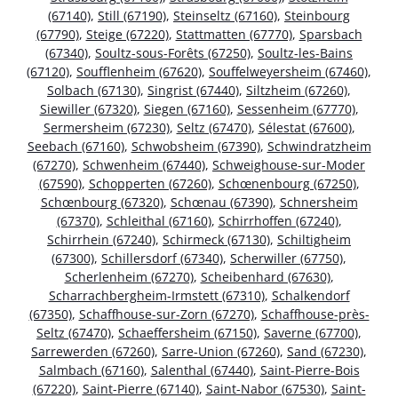
(67140)
,
Still (67190)
,
Steinseltz (67160)
,
Steinbourg
(67790)
,
Steige (67220)
,
Stattmatten (67770)
,
Sparsbach
(67340)
,
Soultz-sous-Forêts (67250)
,
Soultz-les-Bains
(67120)
,
Soufflenheim (67620)
,
Souffelweyersheim (67460)
,
Solbach (67130)
,
Singrist (67440)
,
Siltzheim (67260)
,
Siewiller (67320)
,
Siegen (67160)
,
Sessenheim (67770)
,
Sermersheim (67230)
,
Seltz (67470)
,
Sélestat (67600)
,
Seebach (67160)
,
Schwobsheim (67390)
,
Schwindratzheim
(67270)
,
Schwenheim (67440)
,
Schweighouse-sur-Moder
(67590)
,
Schopperten (67260)
,
Schœnenbourg (67250)
,
Schœnbourg (67320)
,
Schœnau (67390)
,
Schnersheim
(67370)
,
Schleithal (67160)
,
Schirrhoffen (67240)
,
Schirrhein (67240)
,
Schirmeck (67130)
,
Schiltigheim
(67300)
,
Schillersdorf (67340)
,
Scherwiller (67750)
,
Scherlenheim (67270)
,
Scheibenhard (67630)
,
Scharrachbergheim-Irmstett (67310)
,
Schalkendorf
(67350)
,
Schaffhouse-sur-Zorn (67270)
,
Schaffhouse-près-
Seltz (67470)
,
Schaeffersheim (67150)
,
Saverne (67700)
,
Sarrewerden (67260)
,
Sarre-Union (67260)
,
Sand (67230)
,
Salmbach (67160)
,
Salenthal (67440)
,
Saint-Pierre-Bois
(67220)
,
Saint-Pierre (67140)
,
Saint-Nabor (67530)
,
Saint-