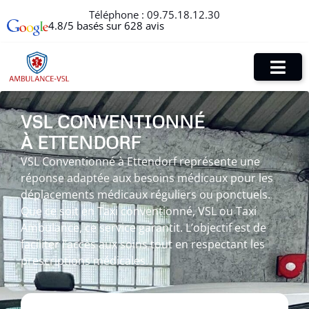
Téléphone :
09.75.18.12.30
4.8/5 basés sur 628 avis
VSL CONVENTIONNÉ
À ETTENDORF
VSL Conventionné à Ettendorf représente une
réponse adaptée aux besoins médicaux pour les
déplacements médicaux réguliers ou ponctuels.
Que ce soit en Taxi conventionné, VSL ou Taxi
Ambulance, ce service garantit. L’objectif est de
faciliter l’accès aux soins tout en respectant les
prescriptions médicales.