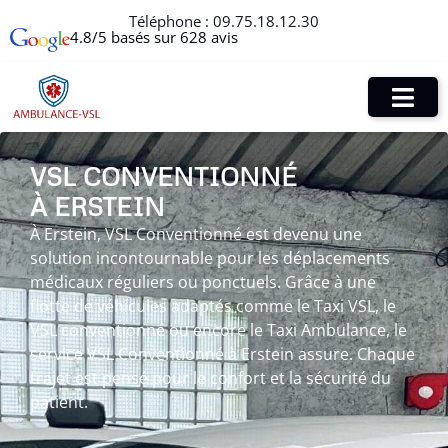
Téléphone :
09.75.18.12.30
4.8/5 basés sur 628 avis
VSL CONVENTIONNÉ
À ERSTEIN
À Erstein, VSL Conventionné est devenu une
solution incontournable pour les déplacements
médicaux réguliers ou ponctuels. Grâce à une
flotte de véhicules adaptés comme le Taxi VSL, le
VSL conventionné ou encore le Taxi Ambulance, le
service VSL Conventionné à Erstein assure. Chaque
trajet est pensé pour le confort et la sécurité du
patient.