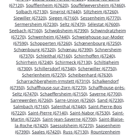
(67120)
,
Soufflenheim (67620)
,
Souffelweyersheim (67460)
,
Solbach (67130)
,
Singrist (67440)
,
Siltzheim (67260)
,
Siewiller (67320)
,
Siegen (67160)
,
Sessenheim (67770)
,
Sermersheim (67230)
,
Seltz (67470)
,
Sélestat (67600)
,
Seebach (67160)
,
Schwobsheim (67390)
,
Schwindratzheim
(67270)
,
Schwenheim (67440)
,
Schweighouse-sur-Moder
(67590)
,
Schopperten (67260)
,
Schœnenbourg (67250)
,
Schœnbourg (67320)
,
Schœnau (67390)
,
Schnersheim
(67370)
,
Schleithal (67160)
,
Schirrhoffen (67240)
,
Schirrhein (67240)
,
Schirmeck (67130)
,
Schiltigheim
(67300)
,
Schillersdorf (67340)
,
Scherwiller (67750)
,
Scherlenheim (67270)
,
Scheibenhard (67630)
,
Scharrachbergheim-Irmstett (67310)
,
Schalkendorf
(67350)
,
Schaffhouse-sur-Zorn (67270)
,
Schaffhouse-près-
Seltz (67470)
,
Schaeffersheim (67150)
,
Saverne (67700)
,
Sarrewerden (67260)
,
Sarre-Union (67260)
,
Sand (67230)
,
Salmbach (67160)
,
Salenthal (67440)
,
Saint-Pierre-Bois
(67220)
,
Saint-Pierre (67140)
,
Saint-Nabor (67530)
,
Saint-
Martin (67220)
,
Saint-Jean-Saverne (67700)
,
Saint-Blaise-
la-Roche (67420)
,
Saessolsheim (67270)
,
Saasenheim
(67390)
,
Saales (67420)
,
Russ (67130)
,
Rountzenheim