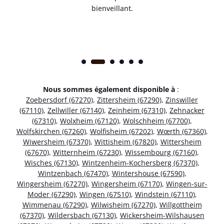
bienveillant.
Nous sommes également disponible à
:
Zoebersdorf (67270)
,
Zittersheim (67290)
,
Zinswiller
(67110)
,
Zellwiller (67140)
,
Zeinheim (67310)
,
Zehnacker
(67310)
,
Wolxheim (67120)
,
Wolschheim (67700)
,
Wolfskirchen (67260)
,
Wolfisheim (67202)
,
Wœrth (67360)
,
Wiwersheim (67370)
,
Wittisheim (67820)
,
Wittersheim
(67670)
,
Witternheim (67230)
,
Wissembourg (67160)
,
Wisches (67130)
,
Wintzenheim-Kochersberg (67370)
,
Wintzenbach (67470)
,
Wintershouse (67590)
,
Wingersheim (67270)
,
Wingersheim (67170)
,
Wingen-sur-
Moder (67290)
,
Wingen (67510)
,
Windstein (67110)
,
Wimmenau (67290)
,
Wilwisheim (67270)
,
Willgottheim
(67370)
,
Wildersbach (67130)
,
Wickersheim-Wilshausen