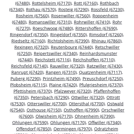
(67480)
,
Rottelsheim (67170)
,
Rott (67160)
,
Rothbach
(67340)
,
Rothau (67570)
,
Rosteig (67290)
,
Rossfeld (67230)
,
Rosheim (67560)
,
Rosenwiller (67560)
,
Roppenheim
(67480)
,
Romanswiller (67310)
,
Rohrwiller (67410)
,
Rohr
(67270)
,
Roeschwoog (67480)
,
Rittershoffen (67690)
,
Ringendorf (67350)
,
Ringeldorf (67350)
,
Rimsdorf (67260)
,
Riedseltz (67160)
,
Richtolsheim (67390)
,
Rhinau (67860)
,
Rexingen (67320)
,
Reutenbourg (67440)
,
Retschwiller
(67250)
,
Reipertswiller (67340)
,
Reinhardsmunster
(67440)
,
Reichstett (67116)
,
Reichshoffen (67110)
,
Reichsfeld (67140)
,
Rauwiller (67320)
,
Ratzwiller (67430)
,
Ranrupt (67420)
,
Rangen (67310)
,
Quatzenheim (67117)
,
Puberg (67290)
,
Printzheim (67490)
,
Preuschdorf (67250)
,
Plobsheim (67115)
,
Plaine (67420)
,
Pfulgriesheim (67370)
,
Pfettisheim (67370)
,
Pfalzweyer (67320)
,
Pfaffenhoffen
(67350)
,
Petersbach (67290)
,
Ottwiller (67320)
,
Ottrott
(67530)
,
Otterswiller (67700)
,
Ottersthal (67700)
,
Ostwald
(67540)
,
Osthouse (67150)
,
Osthoffen (67990)
,
Orschwiller
(67600)
,
Olwisheim (67170)
,
Ohnenheim (67390)
,
Ohlungen (67590)
,
Ohlungen (67170)
,
Offwiller (67340)
,
Offendorf (67850)
,
Oermingen (67970)
,
Odratzheim