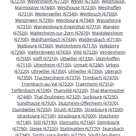
(67270)
,
Weyersheim (67720)
,
Weyer (67320)
,
Westhouse-
Marmoutier (67440)
,
Westhouse (67230)
,
Westhoffen
(67310)
,
Weiterswiller (67340)
,
Weitbruch (67500)
,
Weislingen (67290)
,
Weinbourg (67340)
,
Wasselonne
(67310)
,
Wangenbourg-Engenthal (67710)
,
Wangen
(67520)
,
Waltenheim-sur-Zorn (67670)
,
Waldolwisheim
(67700)
,
Waldhambach (67430)
,
Waldersbach (67130)
,
Walbourg (67360)
,
Wahlenheim (67170)
,
Volksberg
(67290)
,
Vœllerdingen (67430)
,
Villé (67220)
,
Vendenheim
(67550)
,
Valff (67210)
,
Uttwiller (67330)
,
Uttenhoffen
(67110)
,
Uttenheim (67150)
,
Urmatt (67280)
,
Urbeis
(67220)
,
Uhrwiller (67350)
,
Uhlwiller (67350)
,
Uberach
(67350)
,
Truchtersheim (67370)
,
Trimbach (67470)
,
Triembach-au-Val (67220)
,
Traenheim (67310)
,
Tieffenbach (67290)
,
Thanvillé (67220)
,
Thal-Marmoutier
(67440)
,
Thal-Drulingen (67320)
,
Surbourg (67250)
,
Sundhouse (67920)
,
Stutzheim-Offenheim (67370)
,
Stundwiller (67250)
,
Struth (67290)
,
Strasbourg (67200)
,
Strasbourg (67100)
,
Strasbourg (67000)
,
Stotzheim
(67140)
,
Still (67190)
,
Steinseltz (67160)
,
Steinbourg
(67790)
,
Steige (67220)
,
Stattmatten (67770)
,
Sparsbach
(67340)
,
Soultz-sous-Forêts (67250)
,
Soultz-les-Bains