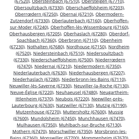
(67520)
,
Obersteinbach (67510)
,
Obersteigen (67710)
,
Obersoultzbach (67330)
,
Oberschaeffolsheim (67203)
,
Oberrœdern (67250)
,
Obernai (67210)
,
Obermodern-
Zutzendorf (67330)
,
Oberlauterbach (67160)
,
Oberhoffen-
sur-Moder (67240)
,
Oberhoffen-lès-Wissembourg (67160)
,
Oberhausbergen (67205)
,
Oberhaslach (67280)
,
Oberdorf-
Spachbach (67360)
,
Oberbronn (67110)
,
Obenheim
(67230)
,
Nothalten (67680)
,
Nordhouse (67150)
,
Nordheim
(67520)
,
Niedersteinbach (67510)
,
Niedersoultzbach
(67330)
,
Niederschaeffolsheim (67500)
,
Niederrœdern
(67470)
,
Niedernai (67210)
,
Niedermodern (67350)
,
Niederlauterbach (67630)
,
Niederhausbergen (67207)
,
Niederhaslach (67280)
,
Niederbronn-les-Bains (67110)
,
Neuwiller-lès-Saverne (67330)
,
Neuviller-la-Roche (67130)
,
Neuve-Église (67220)
,
Neuhaeusel (67480)
,
Neugartheim-
Ittlenheim (67370)
,
Neubois (67220)
,
Neewiller-près-
Lauterbourg (67630)
,
Natzwiller (67130)
,
Mutzig (67190)
,
Mutzenhouse (67270)
,
Muttersholtz (67600)
,
Mussig
(67600)
,
Mundolsheim (67450)
,
Munchhausen (67470)
,
Mulhausen (67350)
,
Muhlbach-sur-Bruche (67130)
,
Mothern (67470)
,
Morschwiller (67350)
,
Morsbronn-les-
Bains (67360)
,
Monswiller (67700)
,
Mommenheim (67670)
,