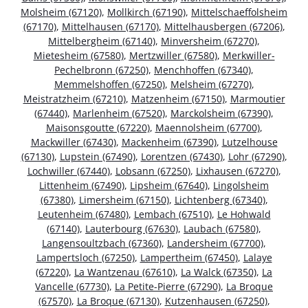
Molsheim (67120)
,
Mollkirch (67190)
,
Mittelschaeffolsheim
(67170)
,
Mittelhausen (67170)
,
Mittelhausbergen (67206)
,
Mittelbergheim (67140)
,
Minversheim (67270)
,
Mietesheim (67580)
,
Mertzwiller (67580)
,
Merkwiller-
Pechelbronn (67250)
,
Menchhoffen (67340)
,
Memmelshoffen (67250)
,
Melsheim (67270)
,
Meistratzheim (67210)
,
Matzenheim (67150)
,
Marmoutier
(67440)
,
Marlenheim (67520)
,
Marckolsheim (67390)
,
Maisonsgoutte (67220)
,
Maennolsheim (67700)
,
Mackwiller (67430)
,
Mackenheim (67390)
,
Lutzelhouse
(67130)
,
Lupstein (67490)
,
Lorentzen (67430)
,
Lohr (67290)
,
Lochwiller (67440)
,
Lobsann (67250)
,
Lixhausen (67270)
,
Littenheim (67490)
,
Lipsheim (67640)
,
Lingolsheim
(67380)
,
Limersheim (67150)
,
Lichtenberg (67340)
,
Leutenheim (67480)
,
Lembach (67510)
,
Le Hohwald
(67140)
,
Lauterbourg (67630)
,
Laubach (67580)
,
Langensoultzbach (67360)
,
Landersheim (67700)
,
Lampertsloch (67250)
,
Lampertheim (67450)
,
Lalaye
(67220)
,
La Wantzenau (67610)
,
La Walck (67350)
,
La
Vancelle (67730)
,
La Petite-Pierre (67290)
,
La Broque
(67570)
,
La Broque (67130)
,
Kutzenhausen (67250)
,