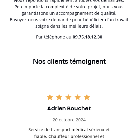
Nous répondons rapidement à toutes vos demandes.
Peu importe la complexité de votre projet, nous vous
garantissons un accompagnement de qualité.
Envoyez-nous votre demande pour bénéficier d’un travail
soigné dans les meilleurs délais.
Par téléphone au
0
9.75.18.12.30
Nos clients témoignent
Adrien Bouchet
20 octobre 2024
rès
Service de transport médical sérieux et
Po
ice.
fiable. Chauffeur professionnel et