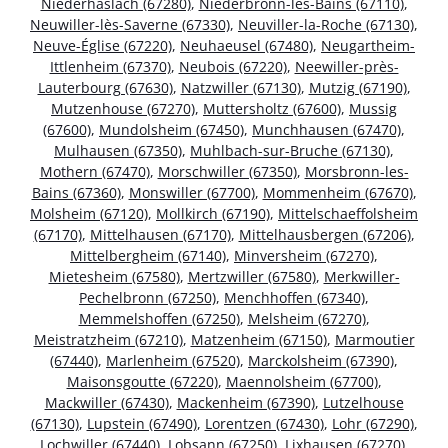
Niederhaslach (67280)
,
Niederbronn-les-Bains (67110)
,
Neuwiller-lès-Saverne (67330)
,
Neuviller-la-Roche (67130)
,
Neuve-Église (67220)
,
Neuhaeusel (67480)
,
Neugartheim-
Ittlenheim (67370)
,
Neubois (67220)
,
Neewiller-près-
Lauterbourg (67630)
,
Natzwiller (67130)
,
Mutzig (67190)
,
Mutzenhouse (67270)
,
Muttersholtz (67600)
,
Mussig
(67600)
,
Mundolsheim (67450)
,
Munchhausen (67470)
,
Mulhausen (67350)
,
Muhlbach-sur-Bruche (67130)
,
Mothern (67470)
,
Morschwiller (67350)
,
Morsbronn-les-
Bains (67360)
,
Monswiller (67700)
,
Mommenheim (67670)
,
Molsheim (67120)
,
Mollkirch (67190)
,
Mittelschaeffolsheim
(67170)
,
Mittelhausen (67170)
,
Mittelhausbergen (67206)
,
Mittelbergheim (67140)
,
Minversheim (67270)
,
Mietesheim (67580)
,
Mertzwiller (67580)
,
Merkwiller-
Pechelbronn (67250)
,
Menchhoffen (67340)
,
Memmelshoffen (67250)
,
Melsheim (67270)
,
Meistratzheim (67210)
,
Matzenheim (67150)
,
Marmoutier
(67440)
,
Marlenheim (67520)
,
Marckolsheim (67390)
,
Maisonsgoutte (67220)
,
Maennolsheim (67700)
,
Mackwiller (67430)
,
Mackenheim (67390)
,
Lutzelhouse
(67130)
,
Lupstein (67490)
,
Lorentzen (67430)
,
Lohr (67290)
,
Lochwiller (67440)
,
Lobsann (67250)
,
Lixhausen (67270)
,