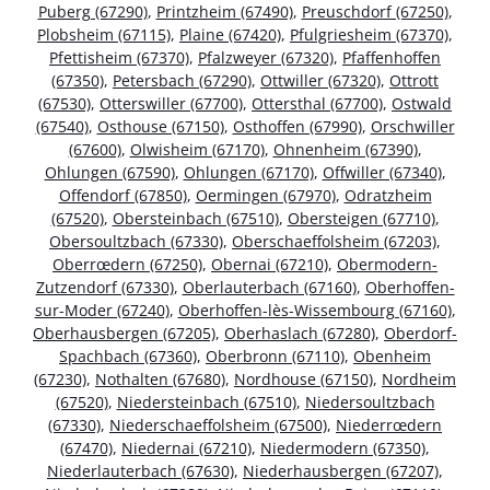
Puberg (67290)
,
Printzheim (67490)
,
Preuschdorf (67250)
,
Plobsheim (67115)
,
Plaine (67420)
,
Pfulgriesheim (67370)
,
Pfettisheim (67370)
,
Pfalzweyer (67320)
,
Pfaffenhoffen
(67350)
,
Petersbach (67290)
,
Ottwiller (67320)
,
Ottrott
(67530)
,
Otterswiller (67700)
,
Ottersthal (67700)
,
Ostwald
(67540)
,
Osthouse (67150)
,
Osthoffen (67990)
,
Orschwiller
(67600)
,
Olwisheim (67170)
,
Ohnenheim (67390)
,
Ohlungen (67590)
,
Ohlungen (67170)
,
Offwiller (67340)
,
Offendorf (67850)
,
Oermingen (67970)
,
Odratzheim
(67520)
,
Obersteinbach (67510)
,
Obersteigen (67710)
,
Obersoultzbach (67330)
,
Oberschaeffolsheim (67203)
,
Oberrœdern (67250)
,
Obernai (67210)
,
Obermodern-
Zutzendorf (67330)
,
Oberlauterbach (67160)
,
Oberhoffen-
sur-Moder (67240)
,
Oberhoffen-lès-Wissembourg (67160)
,
Oberhausbergen (67205)
,
Oberhaslach (67280)
,
Oberdorf-
Spachbach (67360)
,
Oberbronn (67110)
,
Obenheim
(67230)
,
Nothalten (67680)
,
Nordhouse (67150)
,
Nordheim
(67520)
,
Niedersteinbach (67510)
,
Niedersoultzbach
(67330)
,
Niederschaeffolsheim (67500)
,
Niederrœdern
(67470)
,
Niedernai (67210)
,
Niedermodern (67350)
,
Niederlauterbach (67630)
,
Niederhausbergen (67207)
,