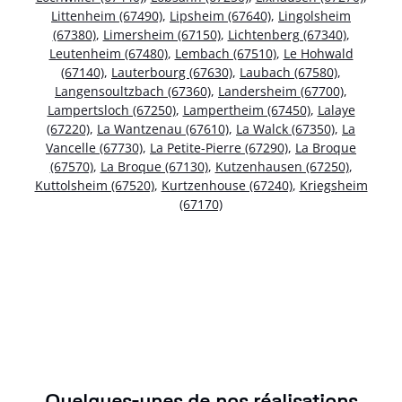
Littenheim (67490)
,
Lipsheim (67640)
,
Lingolsheim
(67380)
,
Limersheim (67150)
,
Lichtenberg (67340)
,
Leutenheim (67480)
,
Lembach (67510)
,
Le Hohwald
(67140)
,
Lauterbourg (67630)
,
Laubach (67580)
,
Langensoultzbach (67360)
,
Landersheim (67700)
,
Lampertsloch (67250)
,
Lampertheim (67450)
,
Lalaye
(67220)
,
La Wantzenau (67610)
,
La Walck (67350)
,
La
Vancelle (67730)
,
La Petite-Pierre (67290)
,
La Broque
(67570)
,
La Broque (67130)
,
Kutzenhausen (67250)
,
Kuttolsheim (67520)
,
Kurtzenhouse (67240)
,
Kriegsheim
(67170)
Quelques-unes de nos réalisations