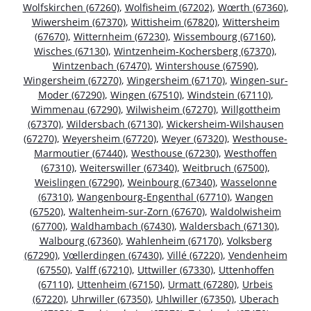
Wolfskirchen (67260)
,
Wolfisheim (67202)
,
Wœrth (67360)
,
Wiwersheim (67370)
,
Wittisheim (67820)
,
Wittersheim
(67670)
,
Witternheim (67230)
,
Wissembourg (67160)
,
Wisches (67130)
,
Wintzenheim-Kochersberg (67370)
,
Wintzenbach (67470)
,
Wintershouse (67590)
,
Wingersheim (67270)
,
Wingersheim (67170)
,
Wingen-sur-
Moder (67290)
,
Wingen (67510)
,
Windstein (67110)
,
Wimmenau (67290)
,
Wilwisheim (67270)
,
Willgottheim
(67370)
,
Wildersbach (67130)
,
Wickersheim-Wilshausen
(67270)
,
Weyersheim (67720)
,
Weyer (67320)
,
Westhouse-
Marmoutier (67440)
,
Westhouse (67230)
,
Westhoffen
(67310)
,
Weiterswiller (67340)
,
Weitbruch (67500)
,
Weislingen (67290)
,
Weinbourg (67340)
,
Wasselonne
(67310)
,
Wangenbourg-Engenthal (67710)
,
Wangen
(67520)
,
Waltenheim-sur-Zorn (67670)
,
Waldolwisheim
(67700)
,
Waldhambach (67430)
,
Waldersbach (67130)
,
Walbourg (67360)
,
Wahlenheim (67170)
,
Volksberg
(67290)
,
Vœllerdingen (67430)
,
Villé (67220)
,
Vendenheim
(67550)
,
Valff (67210)
,
Uttwiller (67330)
,
Uttenhoffen
(67110)
,
Uttenheim (67150)
,
Urmatt (67280)
,
Urbeis
(67220)
,
Uhrwiller (67350)
,
Uhlwiller (67350)
,
Uberach