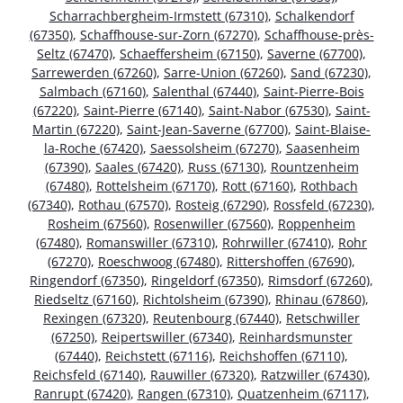
Scharrachbergheim-Irmstett (67310)
,
Schalkendorf
(67350)
,
Schaffhouse-sur-Zorn (67270)
,
Schaffhouse-près-
Seltz (67470)
,
Schaeffersheim (67150)
,
Saverne (67700)
,
Sarrewerden (67260)
,
Sarre-Union (67260)
,
Sand (67230)
,
Salmbach (67160)
,
Salenthal (67440)
,
Saint-Pierre-Bois
(67220)
,
Saint-Pierre (67140)
,
Saint-Nabor (67530)
,
Saint-
Martin (67220)
,
Saint-Jean-Saverne (67700)
,
Saint-Blaise-
la-Roche (67420)
,
Saessolsheim (67270)
,
Saasenheim
(67390)
,
Saales (67420)
,
Russ (67130)
,
Rountzenheim
(67480)
,
Rottelsheim (67170)
,
Rott (67160)
,
Rothbach
(67340)
,
Rothau (67570)
,
Rosteig (67290)
,
Rossfeld (67230)
,
Rosheim (67560)
,
Rosenwiller (67560)
,
Roppenheim
(67480)
,
Romanswiller (67310)
,
Rohrwiller (67410)
,
Rohr
(67270)
,
Roeschwoog (67480)
,
Rittershoffen (67690)
,
Ringendorf (67350)
,
Ringeldorf (67350)
,
Rimsdorf (67260)
,
Riedseltz (67160)
,
Richtolsheim (67390)
,
Rhinau (67860)
,
Rexingen (67320)
,
Reutenbourg (67440)
,
Retschwiller
(67250)
,
Reipertswiller (67340)
,
Reinhardsmunster
(67440)
,
Reichstett (67116)
,
Reichshoffen (67110)
,
Reichsfeld (67140)
,
Rauwiller (67320)
,
Ratzwiller (67430)
,
Ranrupt (67420)
,
Rangen (67310)
,
Quatzenheim (67117)
,