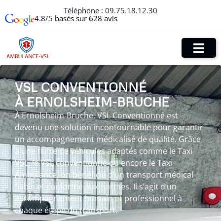
Téléphone :
09.75.18.12.30
4.8/5 basés sur 628 avis
VSL CONVENTIONNÉ
À ERNOLSHEIM-BRUCHE
À Ernolsheim-Bruche, VSL Conventionné est
devenu une solution incontournable pour garantir
un accompagnement médicalisé de qualité. Grâce
à une flotte de véhicules adaptés comme le Taxi
VSL, le VSL conventionné ou encore le Taxi
Ambulance, on bénéficie d’un transport médical
fiable et conforme aux normes. Il s’agit d’un
accompagnement humain et professionnel à
chaque étape du transport.