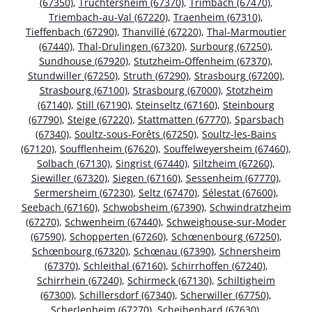
(67350)
,
Truchtersheim (67370)
,
Trimbach (67470)
,
Triembach-au-Val (67220)
,
Traenheim (67310)
,
Tieffenbach (67290)
,
Thanvillé (67220)
,
Thal-Marmoutier
(67440)
,
Thal-Drulingen (67320)
,
Surbourg (67250)
,
Sundhouse (67920)
,
Stutzheim-Offenheim (67370)
,
Stundwiller (67250)
,
Struth (67290)
,
Strasbourg (67200)
,
Strasbourg (67100)
,
Strasbourg (67000)
,
Stotzheim
(67140)
,
Still (67190)
,
Steinseltz (67160)
,
Steinbourg
(67790)
,
Steige (67220)
,
Stattmatten (67770)
,
Sparsbach
(67340)
,
Soultz-sous-Forêts (67250)
,
Soultz-les-Bains
(67120)
,
Soufflenheim (67620)
,
Souffelweyersheim (67460)
,
Solbach (67130)
,
Singrist (67440)
,
Siltzheim (67260)
,
Siewiller (67320)
,
Siegen (67160)
,
Sessenheim (67770)
,
Sermersheim (67230)
,
Seltz (67470)
,
Sélestat (67600)
,
Seebach (67160)
,
Schwobsheim (67390)
,
Schwindratzheim
(67270)
,
Schwenheim (67440)
,
Schweighouse-sur-Moder
(67590)
,
Schopperten (67260)
,
Schœnenbourg (67250)
,
Schœnbourg (67320)
,
Schœnau (67390)
,
Schnersheim
(67370)
,
Schleithal (67160)
,
Schirrhoffen (67240)
,
Schirrhein (67240)
,
Schirmeck (67130)
,
Schiltigheim
(67300)
,
Schillersdorf (67340)
,
Scherwiller (67750)
,
Scherlenheim (67270)
,
Scheibenhard (67630)
,