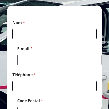
*
Nom
*
N
o
m
*
E-mail
*
Téléphone
*
Code Postal
*