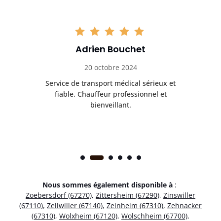
Adrien Bouchet
20 octobre 2024
rès
Service de transport médical sérieux et
Po
ice.
fiable. Chauffeur professionnel et
bienveillant.
Nous sommes également disponible à
:
Zoebersdorf (67270)
,
Zittersheim (67290)
,
Zinswiller
(67110)
,
Zellwiller (67140)
,
Zeinheim (67310)
,
Zehnacker
(67310)
,
Wolxheim (67120)
,
Wolschheim (67700)
,