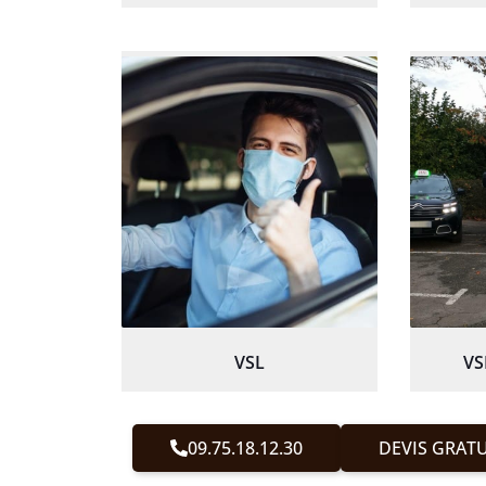
VSL
VS
09.75.18.12.30
DEVIS GRATU