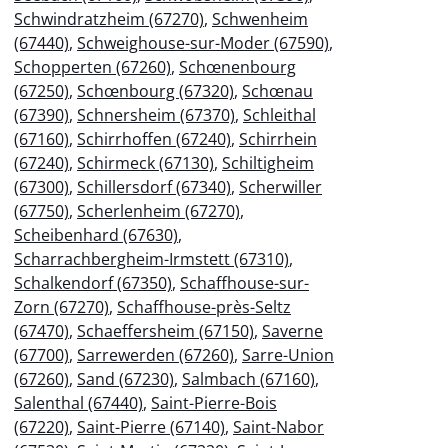
Schwindratzheim (67270)
,
Schwenheim
(67440)
,
Schweighouse-sur-Moder (67590)
,
Schopperten (67260)
,
Schœnenbourg
(67250)
,
Schœnbourg (67320)
,
Schœnau
(67390)
,
Schnersheim (67370)
,
Schleithal
(67160)
,
Schirrhoffen (67240)
,
Schirrhein
(67240)
,
Schirmeck (67130)
,
Schiltigheim
(67300)
,
Schillersdorf (67340)
,
Scherwiller
(67750)
,
Scherlenheim (67270)
,
Scheibenhard (67630)
,
Scharrachbergheim-Irmstett (67310)
,
Schalkendorf (67350)
,
Schaffhouse-sur-
Zorn (67270)
,
Schaffhouse-près-Seltz
(67470)
,
Schaeffersheim (67150)
,
Saverne
(67700)
,
Sarrewerden (67260)
,
Sarre-Union
(67260)
,
Sand (67230)
,
Salmbach (67160)
,
Salenthal (67440)
,
Saint-Pierre-Bois
(67220)
,
Saint-Pierre (67140)
,
Saint-Nabor