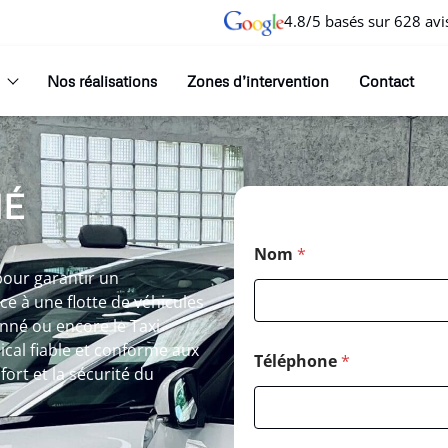
4.8/5 basés sur 628 avi
Nos réalisations
Zones d’intervention
Contact
NÉ
Nom
*
our garantir un
e à une flotte de véhicules
nné ou encore le Taxi
cal fiable et conforme aux
Téléphone
*
ort et la sécurité du