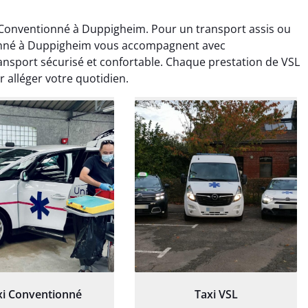
Conventionné à Duppigheim. Pour un transport assis ou
ionné à Duppigheim vous accompagnent avec
nsport sécurisé et confortable. Chaque prestation de VSL
alléger votre quotidien.
ud Deschamps
Jérémy Ferrand
0 janvier 2025
8 septembre 2024
tisfait du transport,
Transport ponctuel et
s’est bien déroulé.
personnel très attentionné.
feur à l’écoute et
Très satisfait du service.
patient.
xi Conventionné
Taxi VSL