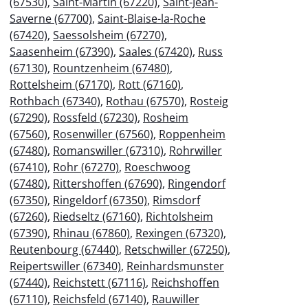
(67530)
,
Saint-Martin (67220)
,
Saint-Jean-
Saverne (67700)
,
Saint-Blaise-la-Roche
(67420)
,
Saessolsheim (67270)
,
Saasenheim (67390)
,
Saales (67420)
,
Russ
(67130)
,
Rountzenheim (67480)
,
Rottelsheim (67170)
,
Rott (67160)
,
Rothbach (67340)
,
Rothau (67570)
,
Rosteig
(67290)
,
Rossfeld (67230)
,
Rosheim
(67560)
,
Rosenwiller (67560)
,
Roppenheim
(67480)
,
Romanswiller (67310)
,
Rohrwiller
(67410)
,
Rohr (67270)
,
Roeschwoog
(67480)
,
Rittershoffen (67690)
,
Ringendorf
(67350)
,
Ringeldorf (67350)
,
Rimsdorf
(67260)
,
Riedseltz (67160)
,
Richtolsheim
(67390)
,
Rhinau (67860)
,
Rexingen (67320)
,
Reutenbourg (67440)
,
Retschwiller (67250)
,
Reipertswiller (67340)
,
Reinhardsmunster
(67440)
,
Reichstett (67116)
,
Reichshoffen
(67110)
,
Reichsfeld (67140)
,
Rauwiller