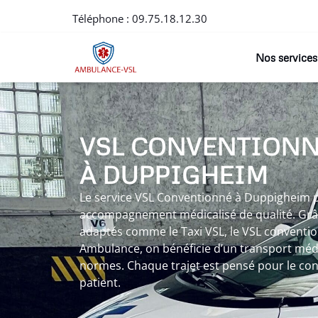
Téléphone :
09.75.18.12.30
Nos services
VSL CONVENTION
À DUPPIGHEIM
Le service VSL Conventionné à Duppigheim p
accompagnement médicalisé de qualité. Grâc
adaptés comme le Taxi VSL, le VSL conventio
Ambulance, on bénéficie d’un transport médi
normes. Chaque trajet est pensé pour le conf
patient.