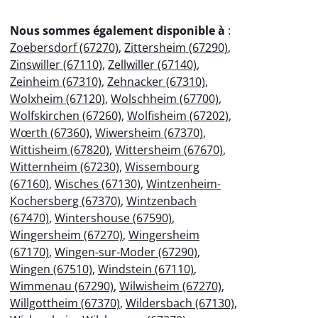
Nous sommes également disponible à
:
Zoebersdorf (67270)
,
Zittersheim (67290)
,
Zinswiller (67110)
,
Zellwiller (67140)
,
Zeinheim (67310)
,
Zehnacker (67310)
,
Wolxheim (67120)
,
Wolschheim (67700)
,
Wolfskirchen (67260)
,
Wolfisheim (67202)
,
Wœrth (67360)
,
Wiwersheim (67370)
,
Wittisheim (67820)
,
Wittersheim (67670)
,
Witternheim (67230)
,
Wissembourg
(67160)
,
Wisches (67130)
,
Wintzenheim-
Kochersberg (67370)
,
Wintzenbach
(67470)
,
Wintershouse (67590)
,
Wingersheim (67270)
,
Wingersheim
(67170)
,
Wingen-sur-Moder (67290)
,
Wingen (67510)
,
Windstein (67110)
,
Wimmenau (67290)
,
Wilwisheim (67270)
,
Willgottheim (67370)
,
Wildersbach (67130)
,