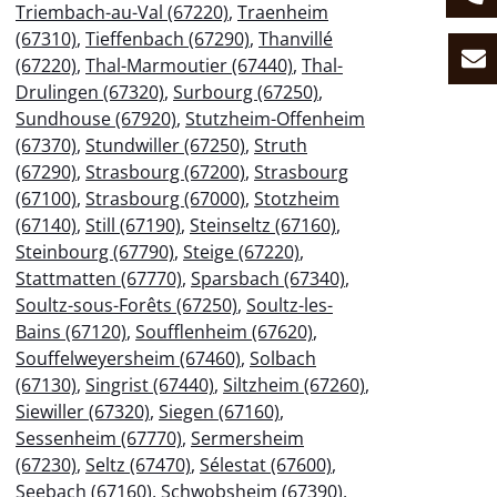
Triembach-au-Val (67220)
,
Traenheim
(67310)
,
Tieffenbach (67290)
,
Thanvillé
(67220)
,
Thal-Marmoutier (67440)
,
Thal-
Drulingen (67320)
,
Surbourg (67250)
,
Sundhouse (67920)
,
Stutzheim-Offenheim
(67370)
,
Stundwiller (67250)
,
Struth
(67290)
,
Strasbourg (67200)
,
Strasbourg
(67100)
,
Strasbourg (67000)
,
Stotzheim
(67140)
,
Still (67190)
,
Steinseltz (67160)
,
Steinbourg (67790)
,
Steige (67220)
,
Stattmatten (67770)
,
Sparsbach (67340)
,
Soultz-sous-Forêts (67250)
,
Soultz-les-
Bains (67120)
,
Soufflenheim (67620)
,
Souffelweyersheim (67460)
,
Solbach
(67130)
,
Singrist (67440)
,
Siltzheim (67260)
,
Siewiller (67320)
,
Siegen (67160)
,
Sessenheim (67770)
,
Sermersheim
(67230)
,
Seltz (67470)
,
Sélestat (67600)
,
Seebach (67160)
,
Schwobsheim (67390)
,