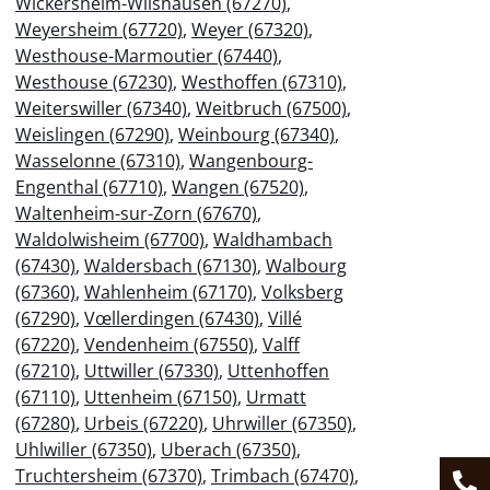
Wickersheim-Wilshausen (67270)
,
Weyersheim (67720)
,
Weyer (67320)
,
Westhouse-Marmoutier (67440)
,
Westhouse (67230)
,
Westhoffen (67310)
,
Weiterswiller (67340)
,
Weitbruch (67500)
,
Weislingen (67290)
,
Weinbourg (67340)
,
Wasselonne (67310)
,
Wangenbourg-
Engenthal (67710)
,
Wangen (67520)
,
Waltenheim-sur-Zorn (67670)
,
Waldolwisheim (67700)
,
Waldhambach
(67430)
,
Waldersbach (67130)
,
Walbourg
(67360)
,
Wahlenheim (67170)
,
Volksberg
(67290)
,
Vœllerdingen (67430)
,
Villé
(67220)
,
Vendenheim (67550)
,
Valff
(67210)
,
Uttwiller (67330)
,
Uttenhoffen
(67110)
,
Uttenheim (67150)
,
Urmatt
(67280)
,
Urbeis (67220)
,
Uhrwiller (67350)
,
Uhlwiller (67350)
,
Uberach (67350)
,
Truchtersheim (67370)
,
Trimbach (67470)
,