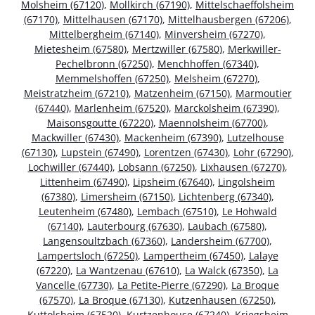
Molsheim (67120)
,
Mollkirch (67190)
,
Mittelschaeffolsheim
(67170)
,
Mittelhausen (67170)
,
Mittelhausbergen (67206)
,
Mittelbergheim (67140)
,
Minversheim (67270)
,
Mietesheim (67580)
,
Mertzwiller (67580)
,
Merkwiller-
Pechelbronn (67250)
,
Menchhoffen (67340)
,
Memmelshoffen (67250)
,
Melsheim (67270)
,
Meistratzheim (67210)
,
Matzenheim (67150)
,
Marmoutier
(67440)
,
Marlenheim (67520)
,
Marckolsheim (67390)
,
Maisonsgoutte (67220)
,
Maennolsheim (67700)
,
Mackwiller (67430)
,
Mackenheim (67390)
,
Lutzelhouse
(67130)
,
Lupstein (67490)
,
Lorentzen (67430)
,
Lohr (67290)
,
Lochwiller (67440)
,
Lobsann (67250)
,
Lixhausen (67270)
,
Littenheim (67490)
,
Lipsheim (67640)
,
Lingolsheim
(67380)
,
Limersheim (67150)
,
Lichtenberg (67340)
,
Leutenheim (67480)
,
Lembach (67510)
,
Le Hohwald
(67140)
,
Lauterbourg (67630)
,
Laubach (67580)
,
Langensoultzbach (67360)
,
Landersheim (67700)
,
Lampertsloch (67250)
,
Lampertheim (67450)
,
Lalaye
(67220)
,
La Wantzenau (67610)
,
La Walck (67350)
,
La
Vancelle (67730)
,
La Petite-Pierre (67290)
,
La Broque
(67570)
,
La Broque (67130)
,
Kutzenhausen (67250)
,
Kuttolsheim (67520)
,
Kurtzenhouse (67240)
,
Kriegsheim