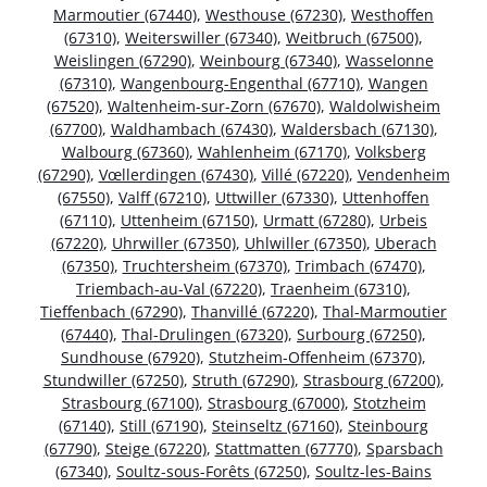
Marmoutier (67440)
,
Westhouse (67230)
,
Westhoffen
(67310)
,
Weiterswiller (67340)
,
Weitbruch (67500)
,
Weislingen (67290)
,
Weinbourg (67340)
,
Wasselonne
(67310)
,
Wangenbourg-Engenthal (67710)
,
Wangen
(67520)
,
Waltenheim-sur-Zorn (67670)
,
Waldolwisheim
(67700)
,
Waldhambach (67430)
,
Waldersbach (67130)
,
Walbourg (67360)
,
Wahlenheim (67170)
,
Volksberg
(67290)
,
Vœllerdingen (67430)
,
Villé (67220)
,
Vendenheim
(67550)
,
Valff (67210)
,
Uttwiller (67330)
,
Uttenhoffen
(67110)
,
Uttenheim (67150)
,
Urmatt (67280)
,
Urbeis
(67220)
,
Uhrwiller (67350)
,
Uhlwiller (67350)
,
Uberach
(67350)
,
Truchtersheim (67370)
,
Trimbach (67470)
,
Triembach-au-Val (67220)
,
Traenheim (67310)
,
Tieffenbach (67290)
,
Thanvillé (67220)
,
Thal-Marmoutier
(67440)
,
Thal-Drulingen (67320)
,
Surbourg (67250)
,
Sundhouse (67920)
,
Stutzheim-Offenheim (67370)
,
Stundwiller (67250)
,
Struth (67290)
,
Strasbourg (67200)
,
Strasbourg (67100)
,
Strasbourg (67000)
,
Stotzheim
(67140)
,
Still (67190)
,
Steinseltz (67160)
,
Steinbourg
(67790)
,
Steige (67220)
,
Stattmatten (67770)
,
Sparsbach
(67340)
,
Soultz-sous-Forêts (67250)
,
Soultz-les-Bains