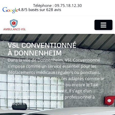
Téléphone :
09.75.18.12.30
4.8/5 basés sur 628 avis
VSL CONVENTIONNÉ
À DONNENHEIM
Dans la ville de Donnenheim, VSL Conventionné
s’impose comme un service essentiel pour les
déplacements médicaux réguliers ou ponctuels.
Grâce à une flotte de véhicules adaptés comme le
Taxi VSL, le VSL conventionné ou encore le Taxi
Ambulance, ce service garantit. Il s’agit d’un
accompagnement humain et professionnel à
chaque étape du transport.