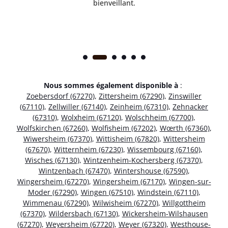
bienveillant.
Nous sommes également disponible à
:
Zoebersdorf (67270)
,
Zittersheim (67290)
,
Zinswiller
(67110)
,
Zellwiller (67140)
,
Zeinheim (67310)
,
Zehnacker
(67310)
,
Wolxheim (67120)
,
Wolschheim (67700)
,
Wolfskirchen (67260)
,
Wolfisheim (67202)
,
Wœrth (67360)
,
Wiwersheim (67370)
,
Wittisheim (67820)
,
Wittersheim
(67670)
,
Witternheim (67230)
,
Wissembourg (67160)
,
Wisches (67130)
,
Wintzenheim-Kochersberg (67370)
,
Wintzenbach (67470)
,
Wintershouse (67590)
,
Wingersheim (67270)
,
Wingersheim (67170)
,
Wingen-sur-
Moder (67290)
,
Wingen (67510)
,
Windstein (67110)
,
Wimmenau (67290)
,
Wilwisheim (67270)
,
Willgottheim
(67370)
,
Wildersbach (67130)
,
Wickersheim-Wilshausen
(67270)
,
Weyersheim (67720)
,
Weyer (67320)
,
Westhouse-