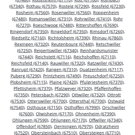
(67340)
,
Rothau (67570)
,
Rosteig (67290)
,
Rossfeld (67230)
,
Rosheim (67560)
,
Rosenwiller (67560)
,
Roppenheim
(67480)
,
Romanswiller (67310)
,
Rohrwiller (67410)
,
Rohr
(67270)
,
Roeschwoog (67480)
,
Rittershoffen (67690)
,
Ringendorf (67350)
,
Ringeldorf (67350)
,
Rimsdorf (67260)
,
Riedseltz (67160)
,
Richtolsheim (67390)
,
Rhinau (67860)
,
Rexingen (67320)
,
Reutenbourg (67440)
,
Retschwiller
(67250)
,
Reipertswiller (67340)
,
Reinhardsmunster
(67440)
,
Reichstett (67116)
,
Reichshoffen (67110)
,
Reichsfeld (67140)
,
Rauwiller (67320)
,
Ratzwiller (67430)
,
Ranrupt (67420)
,
Rangen (67310)
,
Quatzenheim (67117)
,
Puberg (67290)
,
Printzheim (67490)
,
Preuschdorf (67250)
,
Plobsheim (67115)
,
Plaine (67420)
,
Pfulgriesheim (67370)
,
Pfettisheim (67370)
,
Pfalzweyer (67320)
,
Pfaffenhoffen
(67350)
,
Petersbach (67290)
,
Ottwiller (67320)
,
Ottrott
(67530)
,
Otterswiller (67700)
,
Ottersthal (67700)
,
Ostwald
(67540)
,
Osthouse (67150)
,
Osthoffen (67990)
,
Orschwiller
(67600)
,
Olwisheim (67170)
,
Ohnenheim (67390)
,
Ohlungen (67590)
,
Ohlungen (67170)
,
Offwiller (67340)
,
Offendorf (67850)
,
Oermingen (67970)
,
Odratzheim
(67520)
,
Obersteinbach (67510)
,
Obersteigen (67710)
,