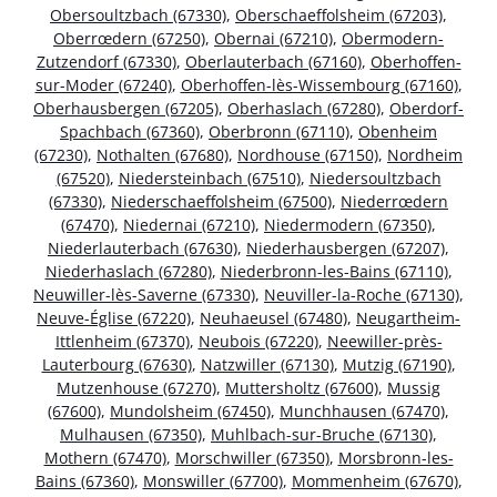
Obersoultzbach (67330)
,
Oberschaeffolsheim (67203)
,
Oberrœdern (67250)
,
Obernai (67210)
,
Obermodern-
Zutzendorf (67330)
,
Oberlauterbach (67160)
,
Oberhoffen-
sur-Moder (67240)
,
Oberhoffen-lès-Wissembourg (67160)
,
Oberhausbergen (67205)
,
Oberhaslach (67280)
,
Oberdorf-
Spachbach (67360)
,
Oberbronn (67110)
,
Obenheim
(67230)
,
Nothalten (67680)
,
Nordhouse (67150)
,
Nordheim
(67520)
,
Niedersteinbach (67510)
,
Niedersoultzbach
(67330)
,
Niederschaeffolsheim (67500)
,
Niederrœdern
(67470)
,
Niedernai (67210)
,
Niedermodern (67350)
,
Niederlauterbach (67630)
,
Niederhausbergen (67207)
,
Niederhaslach (67280)
,
Niederbronn-les-Bains (67110)
,
Neuwiller-lès-Saverne (67330)
,
Neuviller-la-Roche (67130)
,
Neuve-Église (67220)
,
Neuhaeusel (67480)
,
Neugartheim-
Ittlenheim (67370)
,
Neubois (67220)
,
Neewiller-près-
Lauterbourg (67630)
,
Natzwiller (67130)
,
Mutzig (67190)
,
Mutzenhouse (67270)
,
Muttersholtz (67600)
,
Mussig
(67600)
,
Mundolsheim (67450)
,
Munchhausen (67470)
,
Mulhausen (67350)
,
Muhlbach-sur-Bruche (67130)
,
Mothern (67470)
,
Morschwiller (67350)
,
Morsbronn-les-
Bains (67360)
,
Monswiller (67700)
,
Mommenheim (67670)
,