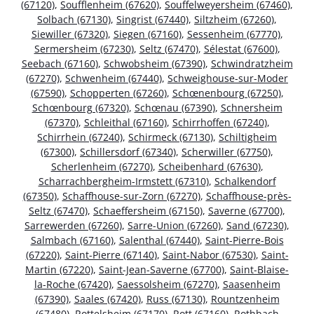
(67120)
,
Soufflenheim (67620)
,
Souffelweyersheim (67460)
,
Solbach (67130)
,
Singrist (67440)
,
Siltzheim (67260)
,
Siewiller (67320)
,
Siegen (67160)
,
Sessenheim (67770)
,
Sermersheim (67230)
,
Seltz (67470)
,
Sélestat (67600)
,
Seebach (67160)
,
Schwobsheim (67390)
,
Schwindratzheim
(67270)
,
Schwenheim (67440)
,
Schweighouse-sur-Moder
(67590)
,
Schopperten (67260)
,
Schœnenbourg (67250)
,
Schœnbourg (67320)
,
Schœnau (67390)
,
Schnersheim
(67370)
,
Schleithal (67160)
,
Schirrhoffen (67240)
,
Schirrhein (67240)
,
Schirmeck (67130)
,
Schiltigheim
(67300)
,
Schillersdorf (67340)
,
Scherwiller (67750)
,
Scherlenheim (67270)
,
Scheibenhard (67630)
,
Scharrachbergheim-Irmstett (67310)
,
Schalkendorf
(67350)
,
Schaffhouse-sur-Zorn (67270)
,
Schaffhouse-près-
Seltz (67470)
,
Schaeffersheim (67150)
,
Saverne (67700)
,
Sarrewerden (67260)
,
Sarre-Union (67260)
,
Sand (67230)
,
Salmbach (67160)
,
Salenthal (67440)
,
Saint-Pierre-Bois
(67220)
,
Saint-Pierre (67140)
,
Saint-Nabor (67530)
,
Saint-
Martin (67220)
,
Saint-Jean-Saverne (67700)
,
Saint-Blaise-
la-Roche (67420)
,
Saessolsheim (67270)
,
Saasenheim
(67390)
,
Saales (67420)
,
Russ (67130)
,
Rountzenheim
(67480)
,
Rottelsheim (67170)
,
Rott (67160)
,
Rothbach