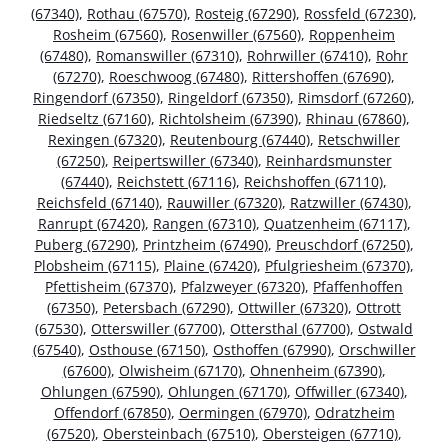
(67340)
,
Rothau (67570)
,
Rosteig (67290)
,
Rossfeld (67230)
,
Rosheim (67560)
,
Rosenwiller (67560)
,
Roppenheim
(67480)
,
Romanswiller (67310)
,
Rohrwiller (67410)
,
Rohr
(67270)
,
Roeschwoog (67480)
,
Rittershoffen (67690)
,
Ringendorf (67350)
,
Ringeldorf (67350)
,
Rimsdorf (67260)
,
Riedseltz (67160)
,
Richtolsheim (67390)
,
Rhinau (67860)
,
Rexingen (67320)
,
Reutenbourg (67440)
,
Retschwiller
(67250)
,
Reipertswiller (67340)
,
Reinhardsmunster
(67440)
,
Reichstett (67116)
,
Reichshoffen (67110)
,
Reichsfeld (67140)
,
Rauwiller (67320)
,
Ratzwiller (67430)
,
Ranrupt (67420)
,
Rangen (67310)
,
Quatzenheim (67117)
,
Puberg (67290)
,
Printzheim (67490)
,
Preuschdorf (67250)
,
Plobsheim (67115)
,
Plaine (67420)
,
Pfulgriesheim (67370)
,
Pfettisheim (67370)
,
Pfalzweyer (67320)
,
Pfaffenhoffen
(67350)
,
Petersbach (67290)
,
Ottwiller (67320)
,
Ottrott
(67530)
,
Otterswiller (67700)
,
Ottersthal (67700)
,
Ostwald
(67540)
,
Osthouse (67150)
,
Osthoffen (67990)
,
Orschwiller
(67600)
,
Olwisheim (67170)
,
Ohnenheim (67390)
,
Ohlungen (67590)
,
Ohlungen (67170)
,
Offwiller (67340)
,
Offendorf (67850)
,
Oermingen (67970)
,
Odratzheim
(67520)
,
Obersteinbach (67510)
,
Obersteigen (67710)
,