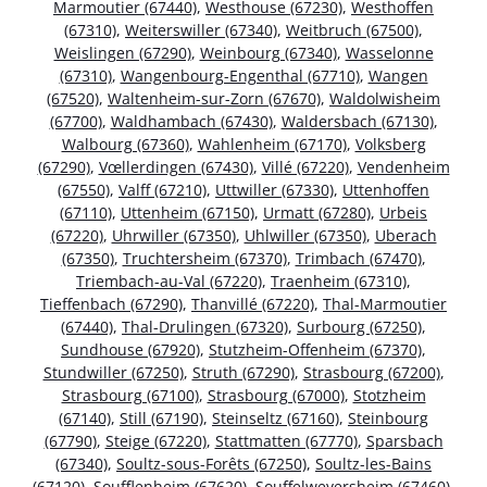
Marmoutier (67440)
,
Westhouse (67230)
,
Westhoffen
(67310)
,
Weiterswiller (67340)
,
Weitbruch (67500)
,
Weislingen (67290)
,
Weinbourg (67340)
,
Wasselonne
(67310)
,
Wangenbourg-Engenthal (67710)
,
Wangen
(67520)
,
Waltenheim-sur-Zorn (67670)
,
Waldolwisheim
(67700)
,
Waldhambach (67430)
,
Waldersbach (67130)
,
Walbourg (67360)
,
Wahlenheim (67170)
,
Volksberg
(67290)
,
Vœllerdingen (67430)
,
Villé (67220)
,
Vendenheim
(67550)
,
Valff (67210)
,
Uttwiller (67330)
,
Uttenhoffen
(67110)
,
Uttenheim (67150)
,
Urmatt (67280)
,
Urbeis
(67220)
,
Uhrwiller (67350)
,
Uhlwiller (67350)
,
Uberach
(67350)
,
Truchtersheim (67370)
,
Trimbach (67470)
,
Triembach-au-Val (67220)
,
Traenheim (67310)
,
Tieffenbach (67290)
,
Thanvillé (67220)
,
Thal-Marmoutier
(67440)
,
Thal-Drulingen (67320)
,
Surbourg (67250)
,
Sundhouse (67920)
,
Stutzheim-Offenheim (67370)
,
Stundwiller (67250)
,
Struth (67290)
,
Strasbourg (67200)
,
Strasbourg (67100)
,
Strasbourg (67000)
,
Stotzheim
(67140)
,
Still (67190)
,
Steinseltz (67160)
,
Steinbourg
(67790)
,
Steige (67220)
,
Stattmatten (67770)
,
Sparsbach
(67340)
,
Soultz-sous-Forêts (67250)
,
Soultz-les-Bains
(67120)
,
Soufflenheim (67620)
,
Souffelweyersheim (67460)
,