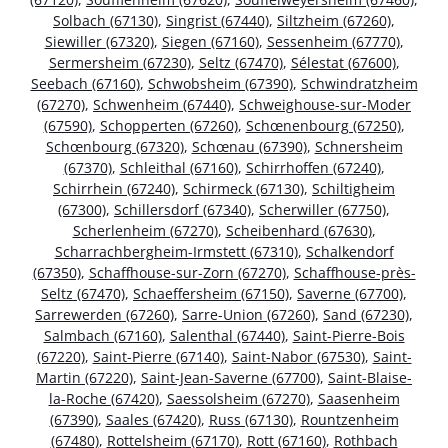
Solbach (67130)
,
Singrist (67440)
,
Siltzheim (67260)
,
Siewiller (67320)
,
Siegen (67160)
,
Sessenheim (67770)
,
Sermersheim (67230)
,
Seltz (67470)
,
Sélestat (67600)
,
Seebach (67160)
,
Schwobsheim (67390)
,
Schwindratzheim
(67270)
,
Schwenheim (67440)
,
Schweighouse-sur-Moder
(67590)
,
Schopperten (67260)
,
Schœnenbourg (67250)
,
Schœnbourg (67320)
,
Schœnau (67390)
,
Schnersheim
(67370)
,
Schleithal (67160)
,
Schirrhoffen (67240)
,
Schirrhein (67240)
,
Schirmeck (67130)
,
Schiltigheim
(67300)
,
Schillersdorf (67340)
,
Scherwiller (67750)
,
Scherlenheim (67270)
,
Scheibenhard (67630)
,
Scharrachbergheim-Irmstett (67310)
,
Schalkendorf
(67350)
,
Schaffhouse-sur-Zorn (67270)
,
Schaffhouse-près-
Seltz (67470)
,
Schaeffersheim (67150)
,
Saverne (67700)
,
Sarrewerden (67260)
,
Sarre-Union (67260)
,
Sand (67230)
,
Salmbach (67160)
,
Salenthal (67440)
,
Saint-Pierre-Bois
(67220)
,
Saint-Pierre (67140)
,
Saint-Nabor (67530)
,
Saint-
Martin (67220)
,
Saint-Jean-Saverne (67700)
,
Saint-Blaise-
la-Roche (67420)
,
Saessolsheim (67270)
,
Saasenheim
(67390)
,
Saales (67420)
,
Russ (67130)
,
Rountzenheim
(67480)
,
Rottelsheim (67170)
,
Rott (67160)
,
Rothbach