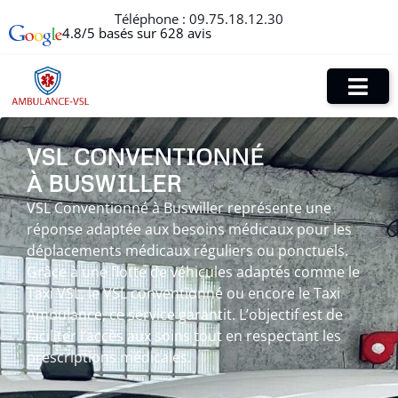
Téléphone :
09.75.18.12.30
4.8/5 basés sur 628 avis
VSL CONVENTIONNÉ
À BUSWILLER
VSL Conventionné à Buswiller représente une
réponse adaptée aux besoins médicaux pour les
déplacements médicaux réguliers ou ponctuels.
Grâce à une flotte de véhicules adaptés comme le
Taxi VSL, le VSL conventionné ou encore le Taxi
Ambulance, ce service garantit. L’objectif est de
faciliter l’accès aux soins tout en respectant les
prescriptions médicales.