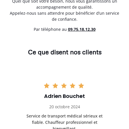
Quel que soit votre besoin, nous vous garantissons un
accompagnement de qualité.
Appelez-nous sans attendre pour bénéficier d’un service
de confiance.
Par téléphone au
0
9.75.18.12.30
Ce que disent nos clients
Adrien Bouchet
20 octobre 2024
rès
Service de transport médical sérieux et
Po
ice.
fiable. Chauffeur professionnel et
bienveillant.