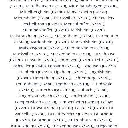
(67170)
,
Mittelhausen (67170)
,
Mittelhausbergen (67206)
,
Mittelbergheim (67140)
,
Minversheim (67270)
,
Mietesheim (67580)
,
Mertzwiller (67580)
,
Merkwiller-
Pechelbronn (67250)
,
Menchhoffen (67340)
,
Memmelshoffen (67250)
,
Melsheim (67270)
,
Meistratzheim (67210)
,
Matzenheim (67150)
,
Marmoutier
(67440)
,
Marlenheim (67520)
,
Marckolsheim (67390)
,
Maisonsgoutte (67220)
,
Maennolsheim (67700)
,
Mackwiller (67430)
,
Mackenheim (67390)
,
Lutzelhouse
(67130)
,
Lupstein (67490)
,
Lorentzen (67430)
,
Lohr (67290)
,
Lochwiller (67440)
,
Lobsann (67250)
,
Lixhausen (67270)
,
Littenheim (67490)
,
Lipsheim (67640)
,
Lingolsheim
(67380)
,
Limersheim (67150)
,
Lichtenberg (67340)
,
Leutenheim (67480)
,
Lembach (67510)
,
Le Hohwald
(67140)
,
Lauterbourg (67630)
,
Laubach (67580)
,
Langensoultzbach (67360)
,
Landersheim (67700)
,
Lampertsloch (67250)
,
Lampertheim (67450)
,
Lalaye
(67220)
,
La Wantzenau (67610)
,
La Walck (67350)
,
La
Vancelle (67730)
,
La Petite-Pierre (67290)
,
La Broque
(67570)
,
La Broque (67130)
,
Kutzenhausen (67250)
,
Kuttolsheim (67520)
,
Kurtzenhouse (67240)
,
Kriegsheim