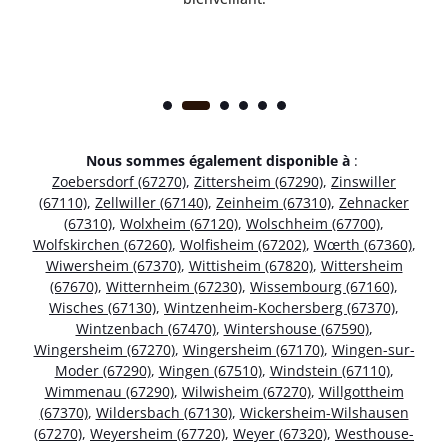
Nous sommes également disponible à
:
Zoebersdorf (67270)
,
Zittersheim (67290)
,
Zinswiller
(67110)
,
Zellwiller (67140)
,
Zeinheim (67310)
,
Zehnacker
(67310)
,
Wolxheim (67120)
,
Wolschheim (67700)
,
Wolfskirchen (67260)
,
Wolfisheim (67202)
,
Wœrth (67360)
,
Wiwersheim (67370)
,
Wittisheim (67820)
,
Wittersheim
(67670)
,
Witternheim (67230)
,
Wissembourg (67160)
,
Wisches (67130)
,
Wintzenheim-Kochersberg (67370)
,
Wintzenbach (67470)
,
Wintershouse (67590)
,
Wingersheim (67270)
,
Wingersheim (67170)
,
Wingen-sur-
Moder (67290)
,
Wingen (67510)
,
Windstein (67110)
,
Wimmenau (67290)
,
Wilwisheim (67270)
,
Willgottheim
(67370)
,
Wildersbach (67130)
,
Wickersheim-Wilshausen
(67270)
,
Weyersheim (67720)
,
Weyer (67320)
,
Westhouse-