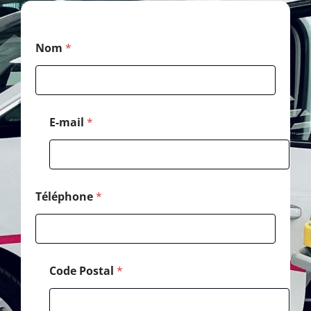
*
Nom
*
*
*
E-mail
*
Téléphone
*
Code Postal
*