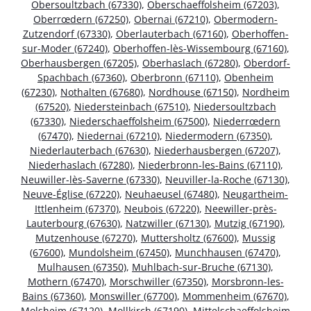
Obersoultzbach (67330)
,
Oberschaeffolsheim (67203)
,
Oberrœdern (67250)
,
Obernai (67210)
,
Obermodern-
Zutzendorf (67330)
,
Oberlauterbach (67160)
,
Oberhoffen-
sur-Moder (67240)
,
Oberhoffen-lès-Wissembourg (67160)
,
Oberhausbergen (67205)
,
Oberhaslach (67280)
,
Oberdorf-
Spachbach (67360)
,
Oberbronn (67110)
,
Obenheim
(67230)
,
Nothalten (67680)
,
Nordhouse (67150)
,
Nordheim
(67520)
,
Niedersteinbach (67510)
,
Niedersoultzbach
(67330)
,
Niederschaeffolsheim (67500)
,
Niederrœdern
(67470)
,
Niedernai (67210)
,
Niedermodern (67350)
,
Niederlauterbach (67630)
,
Niederhausbergen (67207)
,
Niederhaslach (67280)
,
Niederbronn-les-Bains (67110)
,
Neuwiller-lès-Saverne (67330)
,
Neuviller-la-Roche (67130)
,
Neuve-Église (67220)
,
Neuhaeusel (67480)
,
Neugartheim-
Ittlenheim (67370)
,
Neubois (67220)
,
Neewiller-près-
Lauterbourg (67630)
,
Natzwiller (67130)
,
Mutzig (67190)
,
Mutzenhouse (67270)
,
Muttersholtz (67600)
,
Mussig
(67600)
,
Mundolsheim (67450)
,
Munchhausen (67470)
,
Mulhausen (67350)
,
Muhlbach-sur-Bruche (67130)
,
Mothern (67470)
,
Morschwiller (67350)
,
Morsbronn-les-
Bains (67360)
,
Monswiller (67700)
,
Mommenheim (67670)
,
Molsheim (67120)
,
Mollkirch (67190)
,
Mittelschaeffolsheim