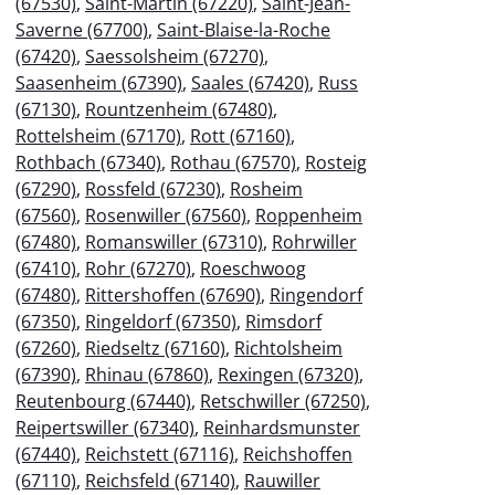
(67530)
,
Saint-Martin (67220)
,
Saint-Jean-
Saverne (67700)
,
Saint-Blaise-la-Roche
(67420)
,
Saessolsheim (67270)
,
Saasenheim (67390)
,
Saales (67420)
,
Russ
(67130)
,
Rountzenheim (67480)
,
Rottelsheim (67170)
,
Rott (67160)
,
Rothbach (67340)
,
Rothau (67570)
,
Rosteig
(67290)
,
Rossfeld (67230)
,
Rosheim
(67560)
,
Rosenwiller (67560)
,
Roppenheim
(67480)
,
Romanswiller (67310)
,
Rohrwiller
(67410)
,
Rohr (67270)
,
Roeschwoog
(67480)
,
Rittershoffen (67690)
,
Ringendorf
(67350)
,
Ringeldorf (67350)
,
Rimsdorf
(67260)
,
Riedseltz (67160)
,
Richtolsheim
(67390)
,
Rhinau (67860)
,
Rexingen (67320)
,
Reutenbourg (67440)
,
Retschwiller (67250)
,
Reipertswiller (67340)
,
Reinhardsmunster
(67440)
,
Reichstett (67116)
,
Reichshoffen
(67110)
,
Reichsfeld (67140)
,
Rauwiller