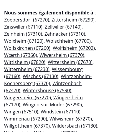
Nous sommes également disponible à
:
Zoebersdorf (67270)
,
Zittersheim (67290)
,
Zinswiller (67110)
,
Zellwiller (67140)
,
Zeinheim (67310)
,
Zehnacker (67310)
,
Wolxheim (67120)
,
Wolschheim (67700)
,
Wolfskirchen (67260)
,
Wolfisheim (67202)
,
Wœrth (67360)
,
Wiwersheim (67370)
,
Wittisheim (67820)
,
Wittersheim (67670)
,
Witternheim (67230)
,
Wissembourg
(67160)
,
Wisches (67130)
,
Wintzenheim-
Kochersberg (67370)
,
Wintzenbach
(67470)
,
Wintershouse (67590)
,
Wingersheim (67270)
,
Wingersheim
(67170)
,
Wingen-sur-Moder (67290)
,
Wingen (67510)
,
Windstein (67110)
,
Wimmenau (67290)
,
Wilwisheim (67270)
,
Willgottheim (67370)
,
Wildersbach (67130)
,