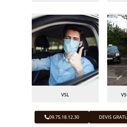
VSL
VS
09.75.18.12.30
DEVIS GRATU