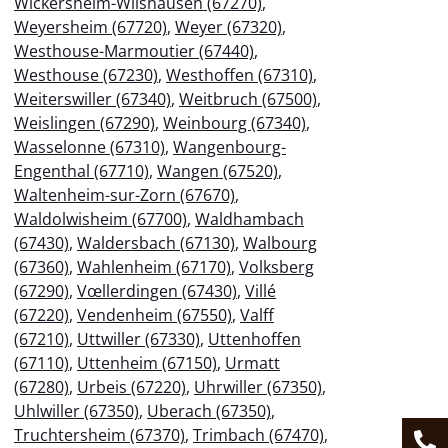
Wickersheim-Wilshausen (67270)
,
Weyersheim (67720)
,
Weyer (67320)
,
Westhouse-Marmoutier (67440)
,
Westhouse (67230)
,
Westhoffen (67310)
,
Weiterswiller (67340)
,
Weitbruch (67500)
,
Weislingen (67290)
,
Weinbourg (67340)
,
Wasselonne (67310)
,
Wangenbourg-
Engenthal (67710)
,
Wangen (67520)
,
Waltenheim-sur-Zorn (67670)
,
Waldolwisheim (67700)
,
Waldhambach
(67430)
,
Waldersbach (67130)
,
Walbourg
(67360)
,
Wahlenheim (67170)
,
Volksberg
(67290)
,
Vœllerdingen (67430)
,
Villé
(67220)
,
Vendenheim (67550)
,
Valff
(67210)
,
Uttwiller (67330)
,
Uttenhoffen
(67110)
,
Uttenheim (67150)
,
Urmatt
(67280)
,
Urbeis (67220)
,
Uhrwiller (67350)
,
Uhlwiller (67350)
,
Uberach (67350)
,
Truchtersheim (67370)
,
Trimbach (67470)
,