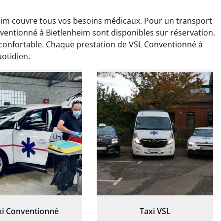
eim couvre tous vos besoins médicaux. Pour un transport
nventionné à Bietlenheim sont disponibles sur réservation.
 confortable. Chaque prestation de VSL Conventionné à
otidien.
ud Deschamps
Jérémy Ferrand
0 janvier 2025
8 septembre 2024
tisfait du transport,
Transport ponctuel et
s’est bien déroulé.
personnel très attentionné.
feur à l’écoute et
Très satisfait du service.
patient.
xi Conventionné
Taxi VSL