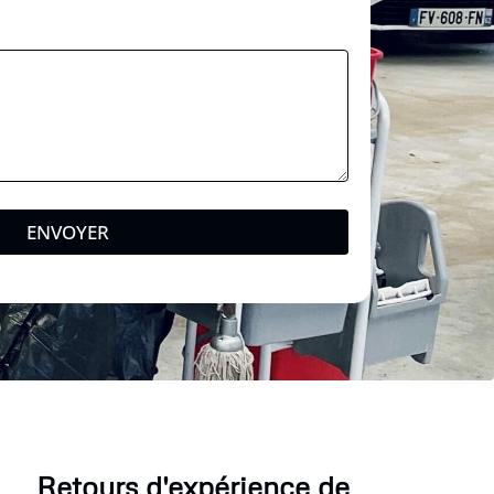
o
d
e
ENVOYER
Retours d'expérience de