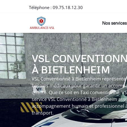
Téléphone :
09.75.18.12.30
Nos services
VSL CONVENTION
À BIETLENHEIM
VSL Conventionné à Bietlenheim représente
besoins médicaux pour garantir un accomp
qualité. Que ce soit en Taxi conventionné, V
service VSL Conventionné à Bietlenheim assure
accompagnement humain et professionnel à
transport.