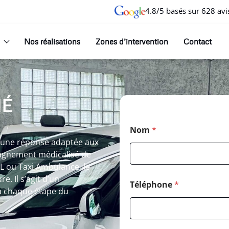
4.8/5 basés sur 628 avi
Nos réalisations
Zones d’intervention
Contact
NÉ
Nom
*
 une réponse adaptée aux
agnement médicalisé de
SL ou Taxi Ambulance, le
. Il s’agit d’un
Téléphone
*
 chaque étape du