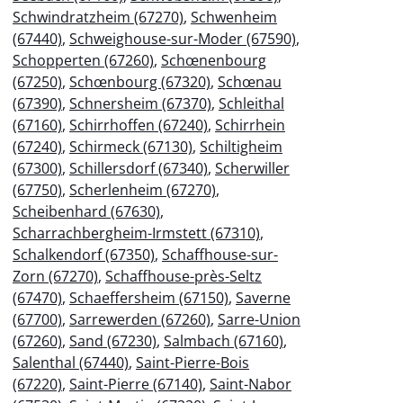
Schwindratzheim (67270)
,
Schwenheim
(67440)
,
Schweighouse-sur-Moder (67590)
,
Schopperten (67260)
,
Schœnenbourg
(67250)
,
Schœnbourg (67320)
,
Schœnau
(67390)
,
Schnersheim (67370)
,
Schleithal
(67160)
,
Schirrhoffen (67240)
,
Schirrhein
(67240)
,
Schirmeck (67130)
,
Schiltigheim
(67300)
,
Schillersdorf (67340)
,
Scherwiller
(67750)
,
Scherlenheim (67270)
,
Scheibenhard (67630)
,
Scharrachbergheim-Irmstett (67310)
,
Schalkendorf (67350)
,
Schaffhouse-sur-
Zorn (67270)
,
Schaffhouse-près-Seltz
(67470)
,
Schaeffersheim (67150)
,
Saverne
(67700)
,
Sarrewerden (67260)
,
Sarre-Union
(67260)
,
Sand (67230)
,
Salmbach (67160)
,
Salenthal (67440)
,
Saint-Pierre-Bois
(67220)
,
Saint-Pierre (67140)
,
Saint-Nabor