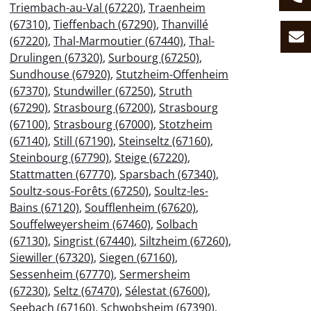
Triembach-au-Val (67220)
,
Traenheim
(67310)
,
Tieffenbach (67290)
,
Thanvillé
(67220)
,
Thal-Marmoutier (67440)
,
Thal-
Drulingen (67320)
,
Surbourg (67250)
,
Sundhouse (67920)
,
Stutzheim-Offenheim
(67370)
,
Stundwiller (67250)
,
Struth
(67290)
,
Strasbourg (67200)
,
Strasbourg
(67100)
,
Strasbourg (67000)
,
Stotzheim
(67140)
,
Still (67190)
,
Steinseltz (67160)
,
Steinbourg (67790)
,
Steige (67220)
,
Stattmatten (67770)
,
Sparsbach (67340)
,
Soultz-sous-Forêts (67250)
,
Soultz-les-
Bains (67120)
,
Soufflenheim (67620)
,
Souffelweyersheim (67460)
,
Solbach
(67130)
,
Singrist (67440)
,
Siltzheim (67260)
,
Siewiller (67320)
,
Siegen (67160)
,
Sessenheim (67770)
,
Sermersheim
(67230)
,
Seltz (67470)
,
Sélestat (67600)
,
Seebach (67160)
,
Schwobsheim (67390)
,