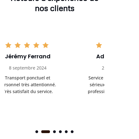
nos clients
Adrien Bouchet
Maxi
20 octobre 2024
2 nov
Service de transport médical
Ponc
sérieux et fiable. Chauffeur
profess
professionnel et bienveillant.
rendez-
s