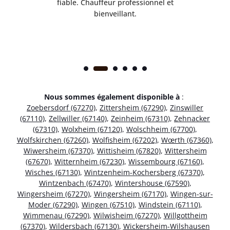
ice.
fiable. Chauffeur professionnel et
bienveillant.
Nous sommes également disponible à
:
Zoebersdorf (67270)
,
Zittersheim (67290)
,
Zinswiller
(67110)
,
Zellwiller (67140)
,
Zeinheim (67310)
,
Zehnacker
(67310)
,
Wolxheim (67120)
,
Wolschheim (67700)
,
Wolfskirchen (67260)
,
Wolfisheim (67202)
,
Wœrth (67360)
,
Wiwersheim (67370)
,
Wittisheim (67820)
,
Wittersheim
(67670)
,
Witternheim (67230)
,
Wissembourg (67160)
,
Wisches (67130)
,
Wintzenheim-Kochersberg (67370)
,
Wintzenbach (67470)
,
Wintershouse (67590)
,
Wingersheim (67270)
,
Wingersheim (67170)
,
Wingen-sur-
Moder (67290)
,
Wingen (67510)
,
Windstein (67110)
,
Wimmenau (67290)
,
Wilwisheim (67270)
,
Willgottheim
(67370)
,
Wildersbach (67130)
,
Wickersheim-Wilshausen