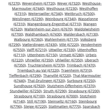
(67270)
,
Weyersheim (67720)
,
Weyer (67320)
,
Westhouse-
Marmoutier (67440)
,
Westhouse (67230)
,
Westhoffen
(67310)
,
Weiterswiller (67340)
,
Weitbruch (67500)
,
Weislingen (67290)
,
Weinbourg (67340)
,
Wasselonne
(67310)
,
Wangenbourg-Engenthal (67710)
,
Wangen
(67520)
,
Waltenheim-sur-Zorn (67670)
,
Waldolwisheim
(67700)
,
Waldhambach (67430)
,
Waldersbach (67130)
,
Walbourg (67360)
,
Wahlenheim (67170)
,
Volksberg
(67290)
,
Vœllerdingen (67430)
,
Villé (67220)
,
Vendenheim
(67550)
,
Valff (67210)
,
Uttwiller (67330)
,
Uttenhoffen
(67110)
,
Uttenheim (67150)
,
Urmatt (67280)
,
Urbeis
(67220)
,
Uhrwiller (67350)
,
Uhlwiller (67350)
,
Uberach
(67350)
,
Truchtersheim (67370)
,
Trimbach (67470)
,
Triembach-au-Val (67220)
,
Traenheim (67310)
,
Tieffenbach (67290)
,
Thanvillé (67220)
,
Thal-Marmoutier
(67440)
,
Thal-Drulingen (67320)
,
Surbourg (67250)
,
Sundhouse (67920)
,
Stutzheim-Offenheim (67370)
,
Stundwiller (67250)
,
Struth (67290)
,
Strasbourg (67200)
,
Strasbourg (67100)
,
Strasbourg (67000)
,
Stotzheim
(67140)
,
Still (67190)
,
Steinseltz (67160)
,
Steinbourg
(67790)
,
Steige (67220)
,
Stattmatten (67770)
,
Sparsbach