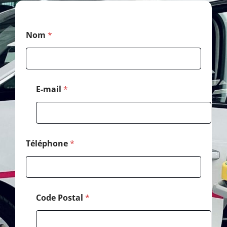
*
Nom
*
N
o
m
*
E-mail
*
Téléphone
*
Code Postal
*