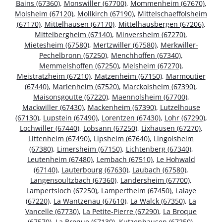
Bains (67360)
,
Monswiller (67700)
,
Mommenheim (67670)
,
Molsheim (67120)
,
Mollkirch (67190)
,
Mittelschaeffolsheim
(67170)
,
Mittelhausen (67170)
,
Mittelhausbergen (67206)
,
Mittelbergheim (67140)
,
Minversheim (67270)
,
Mietesheim (67580)
,
Mertzwiller (67580)
,
Merkwiller-
Pechelbronn (67250)
,
Menchhoffen (67340)
,
Memmelshoffen (67250)
,
Melsheim (67270)
,
Meistratzheim (67210)
,
Matzenheim (67150)
,
Marmoutier
(67440)
,
Marlenheim (67520)
,
Marckolsheim (67390)
,
Maisonsgoutte (67220)
,
Maennolsheim (67700)
,
Mackwiller (67430)
,
Mackenheim (67390)
,
Lutzelhouse
(67130)
,
Lupstein (67490)
,
Lorentzen (67430)
,
Lohr (67290)
,
Lochwiller (67440)
,
Lobsann (67250)
,
Lixhausen (67270)
,
Littenheim (67490)
,
Lipsheim (67640)
,
Lingolsheim
(67380)
,
Limersheim (67150)
,
Lichtenberg (67340)
,
Leutenheim (67480)
,
Lembach (67510)
,
Le Hohwald
(67140)
,
Lauterbourg (67630)
,
Laubach (67580)
,
Langensoultzbach (67360)
,
Landersheim (67700)
,
Lampertsloch (67250)
,
Lampertheim (67450)
,
Lalaye
(67220)
,
La Wantzenau (67610)
,
La Walck (67350)
,
La
Vancelle (67730)
,
La Petite-Pierre (67290)
,
La Broque
(67570)
,
La Broque (67130)
,
Kutzenhausen (67250)
,