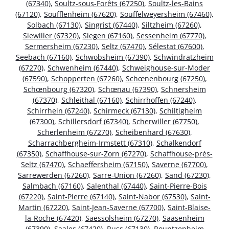
(67340)
,
Soultz-sous-Forêts (67250)
,
Soultz-les-Bains
(67120)
,
Soufflenheim (67620)
,
Souffelweyersheim (67460)
,
Solbach (67130)
,
Singrist (67440)
,
Siltzheim (67260)
,
Siewiller (67320)
,
Siegen (67160)
,
Sessenheim (67770)
,
Sermersheim (67230)
,
Seltz (67470)
,
Sélestat (67600)
,
Seebach (67160)
,
Schwobsheim (67390)
,
Schwindratzheim
(67270)
,
Schwenheim (67440)
,
Schweighouse-sur-Moder
(67590)
,
Schopperten (67260)
,
Schœnenbourg (67250)
,
Schœnbourg (67320)
,
Schœnau (67390)
,
Schnersheim
(67370)
,
Schleithal (67160)
,
Schirrhoffen (67240)
,
Schirrhein (67240)
,
Schirmeck (67130)
,
Schiltigheim
(67300)
,
Schillersdorf (67340)
,
Scherwiller (67750)
,
Scherlenheim (67270)
,
Scheibenhard (67630)
,
Scharrachbergheim-Irmstett (67310)
,
Schalkendorf
(67350)
,
Schaffhouse-sur-Zorn (67270)
,
Schaffhouse-près-
Seltz (67470)
,
Schaeffersheim (67150)
,
Saverne (67700)
,
Sarrewerden (67260)
,
Sarre-Union (67260)
,
Sand (67230)
,
Salmbach (67160)
,
Salenthal (67440)
,
Saint-Pierre-Bois
(67220)
,
Saint-Pierre (67140)
,
Saint-Nabor (67530)
,
Saint-
Martin (67220)
,
Saint-Jean-Saverne (67700)
,
Saint-Blaise-
la-Roche (67420)
,
Saessolsheim (67270)
,
Saasenheim
(67390)
,
Saales (67420)
,
Russ (67130)
,
Rountzenheim