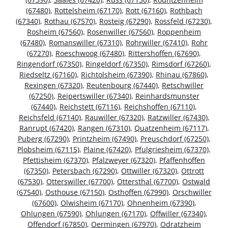
(67480)
,
Rottelsheim (67170)
,
Rott (67160)
,
Rothbach
(67340)
,
Rothau (67570)
,
Rosteig (67290)
,
Rossfeld (67230)
,
Rosheim (67560)
,
Rosenwiller (67560)
,
Roppenheim
(67480)
,
Romanswiller (67310)
,
Rohrwiller (67410)
,
Rohr
(67270)
,
Roeschwoog (67480)
,
Rittershoffen (67690)
,
Ringendorf (67350)
,
Ringeldorf (67350)
,
Rimsdorf (67260)
,
Riedseltz (67160)
,
Richtolsheim (67390)
,
Rhinau (67860)
,
Rexingen (67320)
,
Reutenbourg (67440)
,
Retschwiller
(67250)
,
Reipertswiller (67340)
,
Reinhardsmunster
(67440)
,
Reichstett (67116)
,
Reichshoffen (67110)
,
Reichsfeld (67140)
,
Rauwiller (67320)
,
Ratzwiller (67430)
,
Ranrupt (67420)
,
Rangen (67310)
,
Quatzenheim (67117)
,
Puberg (67290)
,
Printzheim (67490)
,
Preuschdorf (67250)
,
Plobsheim (67115)
,
Plaine (67420)
,
Pfulgriesheim (67370)
,
Pfettisheim (67370)
,
Pfalzweyer (67320)
,
Pfaffenhoffen
(67350)
,
Petersbach (67290)
,
Ottwiller (67320)
,
Ottrott
(67530)
,
Otterswiller (67700)
,
Ottersthal (67700)
,
Ostwald
(67540)
,
Osthouse (67150)
,
Osthoffen (67990)
,
Orschwiller
(67600)
,
Olwisheim (67170)
,
Ohnenheim (67390)
,
Ohlungen (67590)
,
Ohlungen (67170)
,
Offwiller (67340)
,
Offendorf (67850)
,
Oermingen (67970)
,
Odratzheim