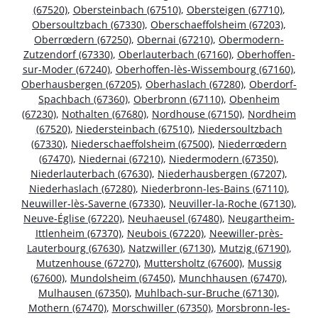
(67520)
,
Obersteinbach (67510)
,
Obersteigen (67710)
,
Obersoultzbach (67330)
,
Oberschaeffolsheim (67203)
,
Oberrœdern (67250)
,
Obernai (67210)
,
Obermodern-
Zutzendorf (67330)
,
Oberlauterbach (67160)
,
Oberhoffen-
sur-Moder (67240)
,
Oberhoffen-lès-Wissembourg (67160)
,
Oberhausbergen (67205)
,
Oberhaslach (67280)
,
Oberdorf-
Spachbach (67360)
,
Oberbronn (67110)
,
Obenheim
(67230)
,
Nothalten (67680)
,
Nordhouse (67150)
,
Nordheim
(67520)
,
Niedersteinbach (67510)
,
Niedersoultzbach
(67330)
,
Niederschaeffolsheim (67500)
,
Niederrœdern
(67470)
,
Niedernai (67210)
,
Niedermodern (67350)
,
Niederlauterbach (67630)
,
Niederhausbergen (67207)
,
Niederhaslach (67280)
,
Niederbronn-les-Bains (67110)
,
Neuwiller-lès-Saverne (67330)
,
Neuviller-la-Roche (67130)
,
Neuve-Église (67220)
,
Neuhaeusel (67480)
,
Neugartheim-
Ittlenheim (67370)
,
Neubois (67220)
,
Neewiller-près-
Lauterbourg (67630)
,
Natzwiller (67130)
,
Mutzig (67190)
,
Mutzenhouse (67270)
,
Muttersholtz (67600)
,
Mussig
(67600)
,
Mundolsheim (67450)
,
Munchhausen (67470)
,
Mulhausen (67350)
,
Muhlbach-sur-Bruche (67130)
,
Mothern (67470)
,
Morschwiller (67350)
,
Morsbronn-les-