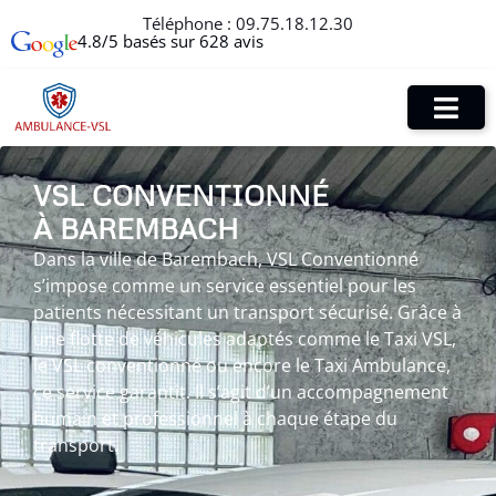
Téléphone :
09.75.18.12.30
4.8/5 basés sur 628 avis
VSL CONVENTIONNÉ
À BAREMBACH
Dans la ville de Barembach, VSL Conventionné
s’impose comme un service essentiel pour les
patients nécessitant un transport sécurisé. Grâce à
une flotte de véhicules adaptés comme le Taxi VSL,
le VSL conventionné ou encore le Taxi Ambulance,
ce service garantit. Il s’agit d’un accompagnement
humain et professionnel à chaque étape du
transport.