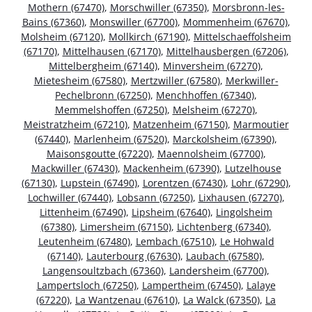
Mothern (67470)
,
Morschwiller (67350)
,
Morsbronn-les-
Bains (67360)
,
Monswiller (67700)
,
Mommenheim (67670)
,
Molsheim (67120)
,
Mollkirch (67190)
,
Mittelschaeffolsheim
(67170)
,
Mittelhausen (67170)
,
Mittelhausbergen (67206)
,
Mittelbergheim (67140)
,
Minversheim (67270)
,
Mietesheim (67580)
,
Mertzwiller (67580)
,
Merkwiller-
Pechelbronn (67250)
,
Menchhoffen (67340)
,
Memmelshoffen (67250)
,
Melsheim (67270)
,
Meistratzheim (67210)
,
Matzenheim (67150)
,
Marmoutier
(67440)
,
Marlenheim (67520)
,
Marckolsheim (67390)
,
Maisonsgoutte (67220)
,
Maennolsheim (67700)
,
Mackwiller (67430)
,
Mackenheim (67390)
,
Lutzelhouse
(67130)
,
Lupstein (67490)
,
Lorentzen (67430)
,
Lohr (67290)
,
Lochwiller (67440)
,
Lobsann (67250)
,
Lixhausen (67270)
,
Littenheim (67490)
,
Lipsheim (67640)
,
Lingolsheim
(67380)
,
Limersheim (67150)
,
Lichtenberg (67340)
,
Leutenheim (67480)
,
Lembach (67510)
,
Le Hohwald
(67140)
,
Lauterbourg (67630)
,
Laubach (67580)
,
Langensoultzbach (67360)
,
Landersheim (67700)
,
Lampertsloch (67250)
,
Lampertheim (67450)
,
Lalaye
(67220)
,
La Wantzenau (67610)
,
La Walck (67350)
,
La