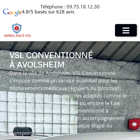
Téléphone :
09.75.18.12.30
4.8/5 basés sur 628 avis
VSL CONVENTIONNÉ
À AVOLSHEIM
Dans la ville de Avolsheim, VSL Conventionné
s’impose comme un service essentiel pour les
déplacements médicaux réguliers ou ponctuels.
Grâce à une flotte de véhicules adaptés comme le
Taxi VSL, le VSL conventionné ou encore le Taxi
Ambulance, le service VSL Conventionné à
Avolsheim assure. Il s’agit d’un accompagnement
humain et professionnel à chaque étape du
transport.