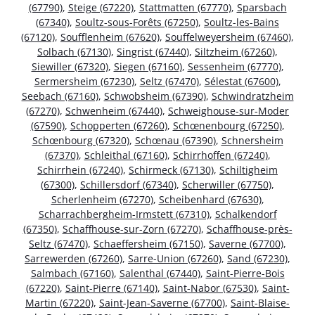
(67790)
,
Steige (67220)
,
Stattmatten (67770)
,
Sparsbach
(67340)
,
Soultz-sous-Forêts (67250)
,
Soultz-les-Bains
(67120)
,
Soufflenheim (67620)
,
Souffelweyersheim (67460)
,
Solbach (67130)
,
Singrist (67440)
,
Siltzheim (67260)
,
Siewiller (67320)
,
Siegen (67160)
,
Sessenheim (67770)
,
Sermersheim (67230)
,
Seltz (67470)
,
Sélestat (67600)
,
Seebach (67160)
,
Schwobsheim (67390)
,
Schwindratzheim
(67270)
,
Schwenheim (67440)
,
Schweighouse-sur-Moder
(67590)
,
Schopperten (67260)
,
Schœnenbourg (67250)
,
Schœnbourg (67320)
,
Schœnau (67390)
,
Schnersheim
(67370)
,
Schleithal (67160)
,
Schirrhoffen (67240)
,
Schirrhein (67240)
,
Schirmeck (67130)
,
Schiltigheim
(67300)
,
Schillersdorf (67340)
,
Scherwiller (67750)
,
Scherlenheim (67270)
,
Scheibenhard (67630)
,
Scharrachbergheim-Irmstett (67310)
,
Schalkendorf
(67350)
,
Schaffhouse-sur-Zorn (67270)
,
Schaffhouse-près-
Seltz (67470)
,
Schaeffersheim (67150)
,
Saverne (67700)
,
Sarrewerden (67260)
,
Sarre-Union (67260)
,
Sand (67230)
,
Salmbach (67160)
,
Salenthal (67440)
,
Saint-Pierre-Bois
(67220)
,
Saint-Pierre (67140)
,
Saint-Nabor (67530)
,
Saint-
Martin (67220)
,
Saint-Jean-Saverne (67700)
,
Saint-Blaise-