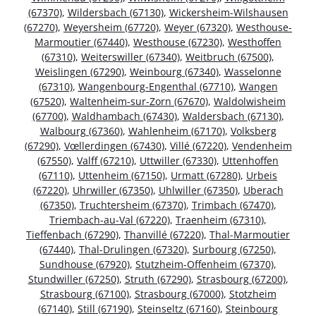
(67370)
,
Wildersbach (67130)
,
Wickersheim-Wilshausen
(67270)
,
Weyersheim (67720)
,
Weyer (67320)
,
Westhouse-
Marmoutier (67440)
,
Westhouse (67230)
,
Westhoffen
(67310)
,
Weiterswiller (67340)
,
Weitbruch (67500)
,
Weislingen (67290)
,
Weinbourg (67340)
,
Wasselonne
(67310)
,
Wangenbourg-Engenthal (67710)
,
Wangen
(67520)
,
Waltenheim-sur-Zorn (67670)
,
Waldolwisheim
(67700)
,
Waldhambach (67430)
,
Waldersbach (67130)
,
Walbourg (67360)
,
Wahlenheim (67170)
,
Volksberg
(67290)
,
Vœllerdingen (67430)
,
Villé (67220)
,
Vendenheim
(67550)
,
Valff (67210)
,
Uttwiller (67330)
,
Uttenhoffen
(67110)
,
Uttenheim (67150)
,
Urmatt (67280)
,
Urbeis
(67220)
,
Uhrwiller (67350)
,
Uhlwiller (67350)
,
Uberach
(67350)
,
Truchtersheim (67370)
,
Trimbach (67470)
,
Triembach-au-Val (67220)
,
Traenheim (67310)
,
Tieffenbach (67290)
,
Thanvillé (67220)
,
Thal-Marmoutier
(67440)
,
Thal-Drulingen (67320)
,
Surbourg (67250)
,
Sundhouse (67920)
,
Stutzheim-Offenheim (67370)
,
Stundwiller (67250)
,
Struth (67290)
,
Strasbourg (67200)
,
Strasbourg (67100)
,
Strasbourg (67000)
,
Stotzheim
(67140)
,
Still (67190)
,
Steinseltz (67160)
,
Steinbourg