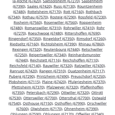
la-Roche (67420)
,
Saessolsheim (67270)
,
Saasenheim
(67390)
,
Saales (67420)
,
Russ (67130)
,
Rountzenheim
(67480)
,
Rottelsheim (67170)
,
Rott (67160)
,
Rothbach
(67340)
,
Rothau (67570)
,
Rosteig (67290)
,
Rossfeld (67230)
,
Rosheim (67560)
,
Rosenwiller (67560)
,
Roppenheim
(67480)
,
Romanswiller (67310)
,
Rohrwiller (67410)
,
Rohr
(67270)
,
Roeschwoog (67480)
,
Rittershoffen (67690)
,
Ringendorf (67350)
,
Ringeldorf (67350)
,
Rimsdorf (67260)
,
Riedseltz (67160)
,
Richtolsheim (67390)
,
Rhinau (67860)
,
Rexingen (67320)
,
Reutenbourg (67440)
,
Retschwiller
(67250)
,
Reipertswiller (67340)
,
Reinhardsmunster
(67440)
,
Reichstett (67116)
,
Reichshoffen (67110)
,
Reichsfeld (67140)
,
Rauwiller (67320)
,
Ratzwiller (67430)
,
Ranrupt (67420)
,
Rangen (67310)
,
Quatzenheim (67117)
,
Puberg (67290)
,
Printzheim (67490)
,
Preuschdorf (67250)
,
Plobsheim (67115)
,
Plaine (67420)
,
Pfulgriesheim (67370)
,
Pfettisheim (67370)
,
Pfalzweyer (67320)
,
Pfaffenhoffen
(67350)
,
Petersbach (67290)
,
Ottwiller (67320)
,
Ottrott
(67530)
,
Otterswiller (67700)
,
Ottersthal (67700)
,
Ostwald
(67540)
,
Osthouse (67150)
,
Osthoffen (67990)
,
Orschwiller
(67600)
,
Olwisheim (67170)
,
Ohnenheim (67390)
,
Ohlungen (67590)
,
Ohlungen (67170)
,
Offwiller (67340)
,