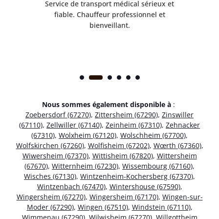
rès
Service de transport médical sérieux et
Po
ice.
fiable. Chauffeur professionnel et
bienveillant.
Nous sommes également disponible à
:
Zoebersdorf (67270)
,
Zittersheim (67290)
,
Zinswiller
(67110)
,
Zellwiller (67140)
,
Zeinheim (67310)
,
Zehnacker
(67310)
,
Wolxheim (67120)
,
Wolschheim (67700)
,
Wolfskirchen (67260)
,
Wolfisheim (67202)
,
Wœrth (67360)
,
Wiwersheim (67370)
,
Wittisheim (67820)
,
Wittersheim
(67670)
,
Witternheim (67230)
,
Wissembourg (67160)
,
Wisches (67130)
,
Wintzenheim-Kochersberg (67370)
,
Wintzenbach (67470)
,
Wintershouse (67590)
,
Wingersheim (67270)
,
Wingersheim (67170)
,
Wingen-sur-
Moder (67290)
,
Wingen (67510)
,
Windstein (67110)
,
Wimmenau (67290)
,
Wilwisheim (67270)
,
Willgottheim