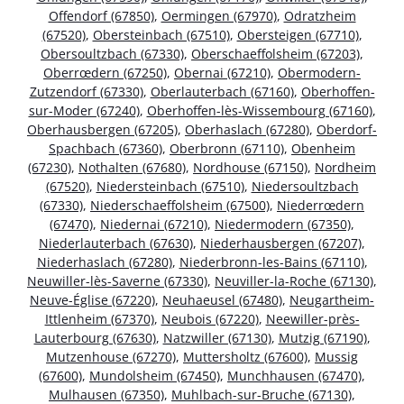
Offendorf (67850)
,
Oermingen (67970)
,
Odratzheim
(67520)
,
Obersteinbach (67510)
,
Obersteigen (67710)
,
Obersoultzbach (67330)
,
Oberschaeffolsheim (67203)
,
Oberrœdern (67250)
,
Obernai (67210)
,
Obermodern-
Zutzendorf (67330)
,
Oberlauterbach (67160)
,
Oberhoffen-
sur-Moder (67240)
,
Oberhoffen-lès-Wissembourg (67160)
,
Oberhausbergen (67205)
,
Oberhaslach (67280)
,
Oberdorf-
Spachbach (67360)
,
Oberbronn (67110)
,
Obenheim
(67230)
,
Nothalten (67680)
,
Nordhouse (67150)
,
Nordheim
(67520)
,
Niedersteinbach (67510)
,
Niedersoultzbach
(67330)
,
Niederschaeffolsheim (67500)
,
Niederrœdern
(67470)
,
Niedernai (67210)
,
Niedermodern (67350)
,
Niederlauterbach (67630)
,
Niederhausbergen (67207)
,
Niederhaslach (67280)
,
Niederbronn-les-Bains (67110)
,
Neuwiller-lès-Saverne (67330)
,
Neuviller-la-Roche (67130)
,
Neuve-Église (67220)
,
Neuhaeusel (67480)
,
Neugartheim-
Ittlenheim (67370)
,
Neubois (67220)
,
Neewiller-près-
Lauterbourg (67630)
,
Natzwiller (67130)
,
Mutzig (67190)
,
Mutzenhouse (67270)
,
Muttersholtz (67600)
,
Mussig
(67600)
,
Mundolsheim (67450)
,
Munchhausen (67470)
,
Mulhausen (67350)
,
Muhlbach-sur-Bruche (67130)
,