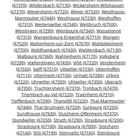
(67370)
,
Wildersbach (67130)
,
Wickersheim-Wilshausen
(67270)
,
Weyersheim (67720)
,
Weyer (67320)
,
Westhouse-
Marmoutier (67440)
,
Westhouse (67230)
,
Westhoffen
(67310)
,
Weiterswiller (67340)
,
Weitbruch (67500)
,
Weislingen (67290)
,
Weinbourg (67340)
,
Wasselonne
(67310)
,
Wangenbourg-Engenthal (67710)
,
Wangen
(67520)
,
Waltenheim-sur-Zorn (67670)
,
Waldolwisheim
(67700)
,
Waldhambach (67430)
,
Waldersbach (67130)
,
Walbourg (67360)
,
Wahlenheim (67170)
,
Volksberg
(67290)
,
Vœllerdingen (67430)
,
Villé (67220)
,
Vendenheim
(67550)
,
Valff (67210)
,
Uttwiller (67330)
,
Uttenhoffen
(67110)
,
Uttenheim (67150)
,
Urmatt (67280)
,
Urbeis
(67220)
,
Uhrwiller (67350)
,
Uhlwiller (67350)
,
Uberach
(67350)
,
Truchtersheim (67370)
,
Trimbach (67470)
,
Triembach-au-Val (67220)
,
Traenheim (67310)
,
Tieffenbach (67290)
,
Thanvillé (67220)
,
Thal-Marmoutier
(67440)
,
Thal-Drulingen (67320)
,
Surbourg (67250)
,
Sundhouse (67920)
,
Stutzheim-Offenheim (67370)
,
Stundwiller (67250)
,
Struth (67290)
,
Strasbourg (67200)
,
Strasbourg (67100)
,
Strasbourg (67000)
,
Stotzheim
(67140)
,
Still (67190)
,
Steinseltz (67160)
,
Steinbourg