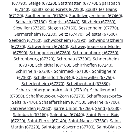
(67790)
,
Steige (67220)
,
Stattmatten (67770)
,
Sparsbach
(67340)
,
Soultz-sous-Forêts (67250)
,
Soultz-les-Bains
(67120)
,
Soufflenheim (67620)
,
Souffelweyersheim (67460)
,
Solbach (67130)
,
Singrist (67440)
,
Siltzheim (67260)
,
Siewiller (67320)
,
Siegen (67160)
,
Sessenheim (67770)
,
Sermersheim (67230)
,
Seltz (67470)
,
Sélestat (67600)
,
Seebach (67160)
,
Schwobsheim (67390)
,
Schwindratzheim
(67270)
,
Schwenheim (67440)
,
Schweighouse-sur-Moder
(67590)
,
Schopperten (67260)
,
Schœnenbourg (67250)
,
Schœnbourg (67320)
,
Schœnau (67390)
,
Schnersheim
(67370)
,
Schleithal (67160)
,
Schirrhoffen (67240)
,
Schirrhein (67240)
,
Schirmeck (67130)
,
Schiltigheim
(67300)
,
Schillersdorf (67340)
,
Scherwiller (67750)
,
Scherlenheim (67270)
,
Scheibenhard (67630)
,
Scharrachbergheim-Irmstett (67310)
,
Schalkendorf
(67350)
,
Schaffhouse-sur-Zorn (67270)
,
Schaffhouse-près-
Seltz (67470)
,
Schaeffersheim (67150)
,
Saverne (67700)
,
Sarrewerden (67260)
,
Sarre-Union (67260)
,
Sand (67230)
,
Salmbach (67160)
,
Salenthal (67440)
,
Saint-Pierre-Bois
(67220)
,
Saint-Pierre (67140)
,
Saint-Nabor (67530)
,
Saint-
Martin (67220)
,
Saint-Jean-Saverne (67700)
,
Saint-Blaise-