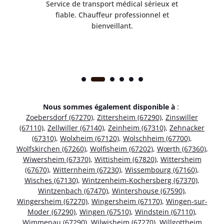
rès
Service de transport médical sérieux et
Po
ice.
fiable. Chauffeur professionnel et
bienveillant.
Nous sommes également disponible à
:
Zoebersdorf (67270)
,
Zittersheim (67290)
,
Zinswiller
(67110)
,
Zellwiller (67140)
,
Zeinheim (67310)
,
Zehnacker
(67310)
,
Wolxheim (67120)
,
Wolschheim (67700)
,
Wolfskirchen (67260)
,
Wolfisheim (67202)
,
Wœrth (67360)
,
Wiwersheim (67370)
,
Wittisheim (67820)
,
Wittersheim
(67670)
,
Witternheim (67230)
,
Wissembourg (67160)
,
Wisches (67130)
,
Wintzenheim-Kochersberg (67370)
,
Wintzenbach (67470)
,
Wintershouse (67590)
,
Wingersheim (67270)
,
Wingersheim (67170)
,
Wingen-sur-
Moder (67290)
,
Wingen (67510)
,
Windstein (67110)
,
Wimmenau (67290)
,
Wilwisheim (67270)
,
Willgottheim