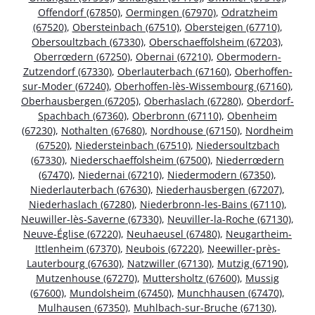
Offendorf (67850)
,
Oermingen (67970)
,
Odratzheim
(67520)
,
Obersteinbach (67510)
,
Obersteigen (67710)
,
Obersoultzbach (67330)
,
Oberschaeffolsheim (67203)
,
Oberrœdern (67250)
,
Obernai (67210)
,
Obermodern-
Zutzendorf (67330)
,
Oberlauterbach (67160)
,
Oberhoffen-
sur-Moder (67240)
,
Oberhoffen-lès-Wissembourg (67160)
,
Oberhausbergen (67205)
,
Oberhaslach (67280)
,
Oberdorf-
Spachbach (67360)
,
Oberbronn (67110)
,
Obenheim
(67230)
,
Nothalten (67680)
,
Nordhouse (67150)
,
Nordheim
(67520)
,
Niedersteinbach (67510)
,
Niedersoultzbach
(67330)
,
Niederschaeffolsheim (67500)
,
Niederrœdern
(67470)
,
Niedernai (67210)
,
Niedermodern (67350)
,
Niederlauterbach (67630)
,
Niederhausbergen (67207)
,
Niederhaslach (67280)
,
Niederbronn-les-Bains (67110)
,
Neuwiller-lès-Saverne (67330)
,
Neuviller-la-Roche (67130)
,
Neuve-Église (67220)
,
Neuhaeusel (67480)
,
Neugartheim-
Ittlenheim (67370)
,
Neubois (67220)
,
Neewiller-près-
Lauterbourg (67630)
,
Natzwiller (67130)
,
Mutzig (67190)
,
Mutzenhouse (67270)
,
Muttersholtz (67600)
,
Mussig
(67600)
,
Mundolsheim (67450)
,
Munchhausen (67470)
,
Mulhausen (67350)
,
Muhlbach-sur-Bruche (67130)
,