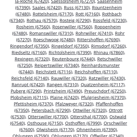
la-Roche (67420)
,
Saessolsheim (67270)
,
Saasenheim
(67390)
,
Saales (67420)
,
Russ (67130)
,
Rountzenheim
(67480)
,
Rottelsheim (67170)
,
Rott (67160)
,
Rothbach
(67340)
,
Rothau (67570)
,
Rosteig (67290)
,
Rossfeld (67230)
,
Rosheim (67560)
,
Rosenwiller (67560)
,
Roppenheim
(67480)
,
Romanswiller (67310)
,
Rohrwiller (67410)
,
Rohr
(67270)
,
Roeschwoog (67480)
,
Rittershoffen (67690)
,
Ringendorf (67350)
,
Ringeldorf (67350)
,
Rimsdorf (67260)
,
Riedseltz (67160)
,
Richtolsheim (67390)
,
Rhinau (67860)
,
Rexingen (67320)
,
Reutenbourg (67440)
,
Retschwiller
(67250)
,
Reipertswiller (67340)
,
Reinhardsmunster
(67440)
,
Reichstett (67116)
,
Reichshoffen (67110)
,
Reichsfeld (67140)
,
Rauwiller (67320)
,
Ratzwiller (67430)
,
Ranrupt (67420)
,
Rangen (67310)
,
Quatzenheim (67117)
,
Puberg (67290)
,
Printzheim (67490)
,
Preuschdorf (67250)
,
Plobsheim (67115)
,
Plaine (67420)
,
Pfulgriesheim (67370)
,
Pfettisheim (67370)
,
Pfalzweyer (67320)
,
Pfaffenhoffen
(67350)
,
Petersbach (67290)
,
Ottwiller (67320)
,
Ottrott
(67530)
,
Otterswiller (67700)
,
Ottersthal (67700)
,
Ostwald
(67540)
,
Osthouse (67150)
,
Osthoffen (67990)
,
Orschwiller
(67600)
,
Olwisheim (67170)
,
Ohnenheim (67390)
,
Ohlungen (67590)
,
Ohlungen (67170)
,
Offwiller (67340)
,