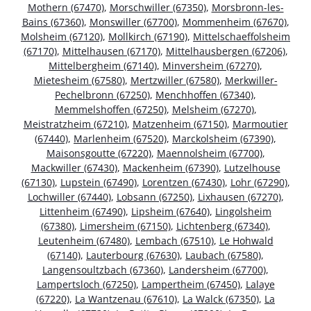
Mothern (67470)
,
Morschwiller (67350)
,
Morsbronn-les-
Bains (67360)
,
Monswiller (67700)
,
Mommenheim (67670)
,
Molsheim (67120)
,
Mollkirch (67190)
,
Mittelschaeffolsheim
(67170)
,
Mittelhausen (67170)
,
Mittelhausbergen (67206)
,
Mittelbergheim (67140)
,
Minversheim (67270)
,
Mietesheim (67580)
,
Mertzwiller (67580)
,
Merkwiller-
Pechelbronn (67250)
,
Menchhoffen (67340)
,
Memmelshoffen (67250)
,
Melsheim (67270)
,
Meistratzheim (67210)
,
Matzenheim (67150)
,
Marmoutier
(67440)
,
Marlenheim (67520)
,
Marckolsheim (67390)
,
Maisonsgoutte (67220)
,
Maennolsheim (67700)
,
Mackwiller (67430)
,
Mackenheim (67390)
,
Lutzelhouse
(67130)
,
Lupstein (67490)
,
Lorentzen (67430)
,
Lohr (67290)
,
Lochwiller (67440)
,
Lobsann (67250)
,
Lixhausen (67270)
,
Littenheim (67490)
,
Lipsheim (67640)
,
Lingolsheim
(67380)
,
Limersheim (67150)
,
Lichtenberg (67340)
,
Leutenheim (67480)
,
Lembach (67510)
,
Le Hohwald
(67140)
,
Lauterbourg (67630)
,
Laubach (67580)
,
Langensoultzbach (67360)
,
Landersheim (67700)
,
Lampertsloch (67250)
,
Lampertheim (67450)
,
Lalaye
(67220)
,
La Wantzenau (67610)
,
La Walck (67350)
,
La