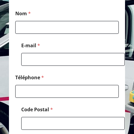
*
Nom
*
N
o
m
C
o
d
E-mail
*
e
Téléphone
*
Code Postal
*