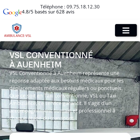
Téléphone :
09.75.18.12.30
4.8/5 basés sur 628 avis
VSL CONVENTIONNÉ
À AUENHEIM
VSL Conventionné à Auenheim représente une
réponse adaptée aux besoins médicaux pour les
déplacements médicaux réguliers ou ponctuels.
Que ce soit en Taxi conventionné, VSL ou Taxi
Ambulance, ce service garantit. Il s’agit d’un
accompagnement humain et professionnel à
chaque étape du transport.