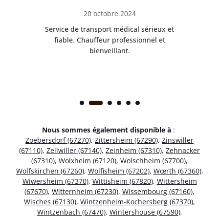
20 octobre 2024
rès
Service de transport médical sérieux et
Po
ice.
fiable. Chauffeur professionnel et
bienveillant.
Nous sommes également disponible à
:
Zoebersdorf (67270)
,
Zittersheim (67290)
,
Zinswiller
(67110)
,
Zellwiller (67140)
,
Zeinheim (67310)
,
Zehnacker
(67310)
,
Wolxheim (67120)
,
Wolschheim (67700)
,
Wolfskirchen (67260)
,
Wolfisheim (67202)
,
Wœrth (67360)
,
Wiwersheim (67370)
,
Wittisheim (67820)
,
Wittersheim
(67670)
,
Witternheim (67230)
,
Wissembourg (67160)
,
Wisches (67130)
,
Wintzenheim-Kochersberg (67370)
,
Wintzenbach (67470)
,
Wintershouse (67590)
,