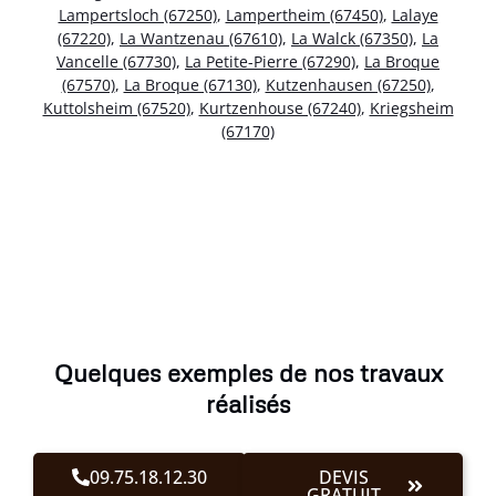
Lampertsloch (67250)
,
Lampertheim (67450)
,
Lalaye
(67220)
,
La Wantzenau (67610)
,
La Walck (67350)
,
La
Vancelle (67730)
,
La Petite-Pierre (67290)
,
La Broque
(67570)
,
La Broque (67130)
,
Kutzenhausen (67250)
,
Kuttolsheim (67520)
,
Kurtzenhouse (67240)
,
Kriegsheim
(67170)
Quelques exemples de nos travaux
réalisés
09.75.18.12.30
DEVIS
GRATUIT