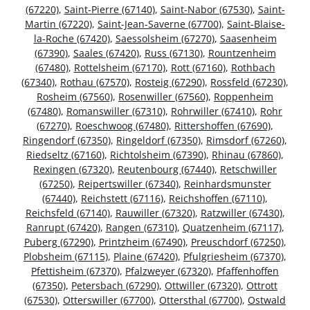
(67220)
,
Saint-Pierre (67140)
,
Saint-Nabor (67530)
,
Saint-
Martin (67220)
,
Saint-Jean-Saverne (67700)
,
Saint-Blaise-
la-Roche (67420)
,
Saessolsheim (67270)
,
Saasenheim
(67390)
,
Saales (67420)
,
Russ (67130)
,
Rountzenheim
(67480)
,
Rottelsheim (67170)
,
Rott (67160)
,
Rothbach
(67340)
,
Rothau (67570)
,
Rosteig (67290)
,
Rossfeld (67230)
,
Rosheim (67560)
,
Rosenwiller (67560)
,
Roppenheim
(67480)
,
Romanswiller (67310)
,
Rohrwiller (67410)
,
Rohr
(67270)
,
Roeschwoog (67480)
,
Rittershoffen (67690)
,
Ringendorf (67350)
,
Ringeldorf (67350)
,
Rimsdorf (67260)
,
Riedseltz (67160)
,
Richtolsheim (67390)
,
Rhinau (67860)
,
Rexingen (67320)
,
Reutenbourg (67440)
,
Retschwiller
(67250)
,
Reipertswiller (67340)
,
Reinhardsmunster
(67440)
,
Reichstett (67116)
,
Reichshoffen (67110)
,
Reichsfeld (67140)
,
Rauwiller (67320)
,
Ratzwiller (67430)
,
Ranrupt (67420)
,
Rangen (67310)
,
Quatzenheim (67117)
,
Puberg (67290)
,
Printzheim (67490)
,
Preuschdorf (67250)
,
Plobsheim (67115)
,
Plaine (67420)
,
Pfulgriesheim (67370)
,
Pfettisheim (67370)
,
Pfalzweyer (67320)
,
Pfaffenhoffen
(67350)
,
Petersbach (67290)
,
Ottwiller (67320)
,
Ottrott
(67530)
,
Otterswiller (67700)
,
Ottersthal (67700)
,
Ostwald