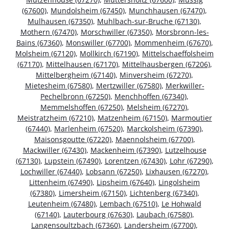
(67600)
,
Mundolsheim (67450)
,
Munchhausen (67470)
,
Mulhausen (67350)
,
Muhlbach-sur-Bruche (67130)
,
Mothern (67470)
,
Morschwiller (67350)
,
Morsbronn-les-
Bains (67360)
,
Monswiller (67700)
,
Mommenheim (67670)
,
Molsheim (67120)
,
Mollkirch (67190)
,
Mittelschaeffolsheim
(67170)
,
Mittelhausen (67170)
,
Mittelhausbergen (67206)
,
Mittelbergheim (67140)
,
Minversheim (67270)
,
Mietesheim (67580)
,
Mertzwiller (67580)
,
Merkwiller-
Pechelbronn (67250)
,
Menchhoffen (67340)
,
Memmelshoffen (67250)
,
Melsheim (67270)
,
Meistratzheim (67210)
,
Matzenheim (67150)
,
Marmoutier
(67440)
,
Marlenheim (67520)
,
Marckolsheim (67390)
,
Maisonsgoutte (67220)
,
Maennolsheim (67700)
,
Mackwiller (67430)
,
Mackenheim (67390)
,
Lutzelhouse
(67130)
,
Lupstein (67490)
,
Lorentzen (67430)
,
Lohr (67290)
,
Lochwiller (67440)
,
Lobsann (67250)
,
Lixhausen (67270)
,
Littenheim (67490)
,
Lipsheim (67640)
,
Lingolsheim
(67380)
,
Limersheim (67150)
,
Lichtenberg (67340)
,
Leutenheim (67480)
,
Lembach (67510)
,
Le Hohwald
(67140)
,
Lauterbourg (67630)
,
Laubach (67580)
,
Langensoultzbach (67360)
,
Landersheim (67700)
,