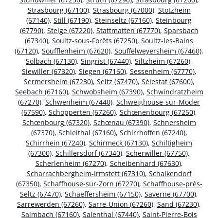
Strasbourg (67100)
,
Strasbourg (67000)
,
Stotzheim
(67140)
,
Still (67190)
,
Steinseltz (67160)
,
Steinbourg
(67790)
,
Steige (67220)
,
Stattmatten (67770)
,
Sparsbach
(67340)
,
Soultz-sous-Forêts (67250)
,
Soultz-les-Bains
(67120)
,
Soufflenheim (67620)
,
Souffelweyersheim (67460)
,
Solbach (67130)
,
Singrist (67440)
,
Siltzheim (67260)
,
Siewiller (67320)
,
Siegen (67160)
,
Sessenheim (67770)
,
Sermersheim (67230)
,
Seltz (67470)
,
Sélestat (67600)
,
Seebach (67160)
,
Schwobsheim (67390)
,
Schwindratzheim
(67270)
,
Schwenheim (67440)
,
Schweighouse-sur-Moder
(67590)
,
Schopperten (67260)
,
Schœnenbourg (67250)
,
Schœnbourg (67320)
,
Schœnau (67390)
,
Schnersheim
(67370)
,
Schleithal (67160)
,
Schirrhoffen (67240)
,
Schirrhein (67240)
,
Schirmeck (67130)
,
Schiltigheim
(67300)
,
Schillersdorf (67340)
,
Scherwiller (67750)
,
Scherlenheim (67270)
,
Scheibenhard (67630)
,
Scharrachbergheim-Irmstett (67310)
,
Schalkendorf
(67350)
,
Schaffhouse-sur-Zorn (67270)
,
Schaffhouse-près-
Seltz (67470)
,
Schaeffersheim (67150)
,
Saverne (67700)
,
Sarrewerden (67260)
,
Sarre-Union (67260)
,
Sand (67230)
,
Salmbach (67160)
,
Salenthal (67440)
,
Saint-Pierre-Bois