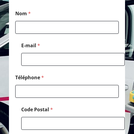
E
Nom
*
-
m
a
i
l
*
E-mail
*
*
Téléphone
*
Code Postal
*