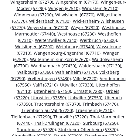
Wingersheim (67270)
,
Wingersheim (67170)
,
Wingen-sur-
Moder (67290)
,
Wingen (67510)
,
Windstein (67110)
,
Wimmenau (67290)
,
Wilwisheim (67270)
,
Willgottheim
(67370)
,
Wildersbach (67130)
,
Wickersheim-Wilshausen
(67270)
,
Weyersheim (67720)
,
Weyer (67320)
,
Westhouse-
Marmoutier (67440)
,
Westhouse (67230)
,
Westhoffen
(67310)
,
Weiterswiller (67340)
,
Weitbruch (67500)
,
Weislingen (67290)
,
Weinbourg (67340)
,
Wasselonne
(67310)
,
Wangenbourg-Engenthal (67710)
,
Wangen
(67520)
,
Waltenheim-sur-Zorn (67670)
,
Waldolwisheim
(67700)
,
Waldhambach (67430)
,
Waldersbach (67130)
,
Walbourg (67360)
,
Wahlenheim (67170)
,
Volksberg
(67290)
,
Vœllerdingen (67430)
,
Villé (67220)
,
Vendenheim
(67550)
,
Valff (67210)
,
Uttwiller (67330)
,
Uttenhoffen
(67110)
,
Uttenheim (67150)
,
Urmatt (67280)
,
Urbeis
(67220)
,
Uhrwiller (67350)
,
Uhlwiller (67350)
,
Uberach
(67350)
,
Truchtersheim (67370)
,
Trimbach (67470)
,
Triembach-au-Val (67220)
,
Traenheim (67310)
,
Tieffenbach (67290)
,
Thanvillé (67220)
,
Thal-Marmoutier
(67440)
,
Thal-Drulingen (67320)
,
Surbourg (67250)
,
Sundhouse (67920)
,
Stutzheim-Offenheim (67370)
,
Stundwiller (67250)
,
Struth (67290)
,
Strasbourg (67200)
,