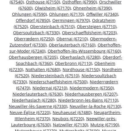
(67540)
,
Osthouse (67150)
,
Osthoffen (67990)
,
Orschwiller
(67600)
,
Olwisheim (67170)
,
Ohnenheim (67390)
,
Ohlungen (67590)
,
Ohlungen (67170)
,
Offwiller (67340)
,
Offendorf (67850)
,
Oermingen (67970)
,
Odratzheim
(67520)
,
Obersteinbach (67510)
,
Obersteigen (67710)
,
Obersoultzbach (67330)
,
Oberschaeffolsheim (67203)
,
Oberrœdern (67250)
,
Obernai (67210)
,
Obermodern-
Zutzendorf (67330)
,
Oberlauterbach (67160)
,
Oberhoffen-
sur-Moder (67240)
,
Oberhoffen-lès-Wissembourg (67160)
,
Oberhausbergen (67205)
,
Oberhaslach (67280)
,
Oberdorf-
Spachbach (67360)
,
Oberbronn (67110)
,
Obenheim
(67230)
,
Nothalten (67680)
,
Nordhouse (67150)
,
Nordheim
(67520)
,
Niedersteinbach (67510)
,
Niedersoultzbach
(67330)
,
Niederschaeffolsheim (67500)
,
Niederrœdern
(67470)
,
Niedernai (67210)
,
Niedermodern (67350)
,
Niederlauterbach (67630)
,
Niederhausbergen (67207)
,
Niederhaslach (67280)
,
Niederbronn-les-Bains (67110)
,
Neuwiller-lès-Saverne (67330)
,
Neuviller-la-Roche (67130)
,
Neuve-Église (67220)
,
Neuhaeusel (67480)
,
Neugartheim-
Ittlenheim (67370)
,
Neubois (67220)
,
Neewiller-près-
Lauterbourg (67630)
,
Natzwiller (67130)
,
Mutzig (67190)
,
Mutzenhouse (67270)
,
Muttersholtz (67600)
,
Mussig