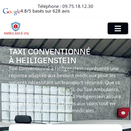
Téléphone :
09.75.18.12.30
4.8/5 basés sur 628 avis
TAXI CONVENTIONNÉ
À HEILIGENSTEIN
Taxi Conventionné à Heiligenstein représente une
réponse adaptée aux besoins médicaux pour les
patients nécessitant un transport sécurisé. Que ce
soit en Taxi conventionné, VSL ou Taxi Ambulance,
le service Taxi Conventionné à Heiligenstein assure.
L’objectif est de faciliter l’accès aux soins tout en
respectant les prescriptions médicales.