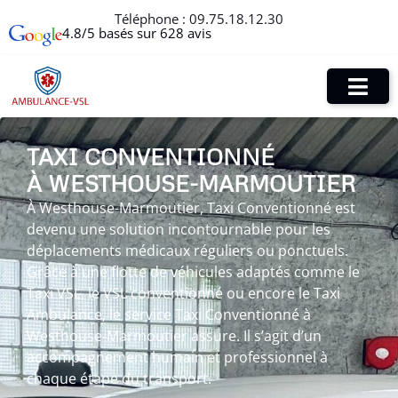
Téléphone :
09.75.18.12.30
4.8/5 basés sur 628 avis
TAXI CONVENTIONNÉ
À WESTHOUSE-MARMOUTIER
À Westhouse-Marmoutier, Taxi Conventionné est
devenu une solution incontournable pour les
déplacements médicaux réguliers ou ponctuels.
Grâce à une flotte de véhicules adaptés comme le
Taxi VSL, le VSL conventionné ou encore le Taxi
Ambulance, le service Taxi Conventionné à
Westhouse-Marmoutier assure. Il s’agit d’un
accompagnement humain et professionnel à
chaque étape du transport.