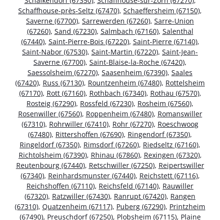
Schalkendorf (67350)
,
Schaffhouse-sur-Zorn (67270)
,
Schaffhouse-près-Seltz (67470)
,
Schaeffersheim (67150)
,
Saverne (67700)
,
Sarrewerden (67260)
,
Sarre-Union
(67260)
,
Sand (67230)
,
Salmbach (67160)
,
Salenthal
(67440)
,
Saint-Pierre-Bois (67220)
,
Saint-Pierre (67140)
,
Saint-Nabor (67530)
,
Saint-Martin (67220)
,
Saint-Jean-
Saverne (67700)
,
Saint-Blaise-la-Roche (67420)
,
Saessolsheim (67270)
,
Saasenheim (67390)
,
Saales
(67420)
,
Russ (67130)
,
Rountzenheim (67480)
,
Rottelsheim
(67170)
,
Rott (67160)
,
Rothbach (67340)
,
Rothau (67570)
,
Rosteig (67290)
,
Rossfeld (67230)
,
Rosheim (67560)
,
Rosenwiller (67560)
,
Roppenheim (67480)
,
Romanswiller
(67310)
,
Rohrwiller (67410)
,
Rohr (67270)
,
Roeschwoog
(67480)
,
Rittershoffen (67690)
,
Ringendorf (67350)
,
Ringeldorf (67350)
,
Rimsdorf (67260)
,
Riedseltz (67160)
,
Richtolsheim (67390)
,
Rhinau (67860)
,
Rexingen (67320)
,
Reutenbourg (67440)
,
Retschwiller (67250)
,
Reipertswiller
(67340)
,
Reinhardsmunster (67440)
,
Reichstett (67116)
,
Reichshoffen (67110)
,
Reichsfeld (67140)
,
Rauwiller
(67320)
,
Ratzwiller (67430)
,
Ranrupt (67420)
,
Rangen
(67310)
,
Quatzenheim (67117)
,
Puberg (67290)
,
Printzheim
(67490)
,
Preuschdorf (67250)
,
Plobsheim (67115)
,
Plaine