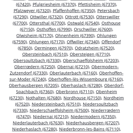
(67420)
,
Pfulgriesheim (67370)
,
Pfettisheim (67370)
,
Pfalzweyer (67320)
,
Pfaffenhoffen (67350)
,
Petersbach
(67290)
,
Ottwiller (67320)
,
Ottrott (67530)
,
Otterswiller
(67700)
,
Ottersthal (67700)
,
Ostwald (67540)
,
Osthouse
(67150)
,
Osthoffen (67990)
,
Orschwiller (67600)
,
Olwisheim (67170)
,
Ohnenheim (67390)
,
Ohlungen
(67590)
,
Ohlungen (67170)
,
Offwiller (67340)
,
Offendorf
(67850)
,
Oermingen (67970)
,
Odratzheim (67520)
,
Obersteinbach (67510)
,
Obersteigen (67710)
,
Obersoultzbach (67330)
,
Oberschaeffolsheim (67203)
,
Oberrœdern (67250)
,
Obernai (67210)
,
Obermodern-
Zutzendorf (67330)
,
Oberlauterbach (67160)
,
Oberhoffen-
sur-Moder (67240)
,
Oberhoffen-lès-Wissembourg (67160)
,
Oberhausbergen (67205)
,
Oberhaslach (67280)
,
Oberdorf-
Spachbach (67360)
,
Oberbronn (67110)
,
Obenheim
(67230)
,
Nothalten (67680)
,
Nordhouse (67150)
,
Nordheim
(67520)
,
Niedersteinbach (67510)
,
Niedersoultzbach
(67330)
,
Niederschaeffolsheim (67500)
,
Niederrœdern
(67470)
,
Niedernai (67210)
,
Niedermodern (67350)
,
Niederlauterbach (67630)
,
Niederhausbergen (67207)
,
Niederhaslach (67280)
,
Niederbronn-les-Bains (67110)
,