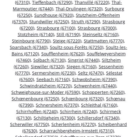
(67310)
,
Tieffenbach (67290)
,
Thanvillé (67220)
,
Thal-
Marmoutier (67440)
,
Thal-Drulingen (67320)
,
Surbourg
(67250)
,
Sundhouse (67920)
,
Stutzheim-Offenheim
(67370)
,
Stundwiller (67250)
,
Struth (67290)
,
Strasbourg
(67200)
,
Strasbourg (67100)
,
Strasbourg (67000)
,
Stotzheim (67140)
,
Still (67190)
,
Steinseltz (67160)
,
Steinbourg (67790)
,
Steige (67220)
,
Stattmatten (67770)
,
Sparsbach (67340)
,
Soultz-sous-Forêts (67250)
,
Soultz-les-
Bains (67120)
,
Soufflenheim (67620)
,
Souffelweyersheim
(67460)
,
Solbach (67130)
,
Singrist (67440)
,
Siltzheim
(67260)
,
Siewiller (67320)
,
Siegen (67160)
,
Sessenheim
(67770)
,
Sermersheim (67230)
,
Seltz (67470)
,
Sélestat
(67600)
,
Seebach (67160)
,
Schwobsheim (67390)
,
Schwindratzheim (67270)
,
Schwenheim (67440)
,
Schweighouse-sur-Moder (67590)
,
Schopperten (67260)
,
Schœnenbourg (67250)
,
Schœnbourg (67320)
,
Schœnau
(67390)
,
Schnersheim (67370)
,
Schleithal (67160)
,
Schirrhoffen (67240)
,
Schirrhein (67240)
,
Schirmeck
(67130)
,
Schiltigheim (67300)
,
Schillersdorf (67340)
,
Scherwiller (67750)
,
Scherlenheim (67270)
,
Scheibenhard
(67630)
,
Scharrachbergheim-Irmstett (67310)
,