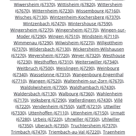
Wiwersheim (67370)
,
Wittisheim (67820)
,
Wittersheim
(67670)
,
Witternheim (67230)
,
Wissembourg (67160)
,
Wisches (67130)
,
Wintzenheim-Kochersberg (67370)
,
Wintzenbach (67470)
,
Wintershouse (67590)
,
Wingersheim (67270)
,
Wingersheim (67170)
,
Wingen-sur-
Moder (67290)
,
Wingen (67510)
,
Windstein (67110)
,
Wimmenau (67290)
,
Wilwisheim (67270)
,
Willgottheim
(67370)
,
Wildersbach (67130)
,
Wickersheim-Wilshausen
(67270)
,
Weyersheim (67720)
,
Weyer (67320)
,
Westhouse
(67230)
,
Westhoffen (67310)
,
Weiterswiller (67340)
,
Weitbruch (67500)
,
Weislingen (67290)
,
Weinbourg
(67340)
,
Wasselonne (67310)
,
Wangenbourg-Engenthal
(67710)
,
Wangen (67520)
,
Waltenheim-sur-Zorn (67670)
,
Waldolwisheim (67700)
,
Waldhambach (67430)
,
Waldersbach (67130)
,
Walbourg (67360)
,
Wahlenheim
(67170)
,
Volksberg (67290)
,
Vœllerdingen (67430)
,
Villé
(67220)
,
Vendenheim (67550)
,
Valff (67210)
,
Uttwiller
(67330)
,
Uttenhoffen (67110)
,
Uttenheim (67150)
,
Urmatt
(67280)
,
Urbeis (67220)
,
Uhrwiller (67350)
,
Uhlwiller
(67350)
,
Uberach (67350)
,
Truchtersheim (67370)
,
Trimbach (67470)
,
Triembach-au-Val (67220)
,
Traenheim