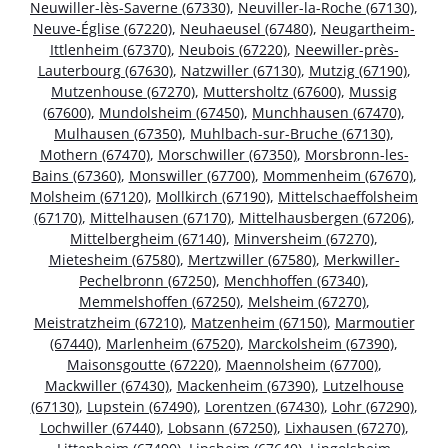
Neuwiller-lès-Saverne (67330)
,
Neuviller-la-Roche (67130)
,
Neuve-Église (67220)
,
Neuhaeusel (67480)
,
Neugartheim-
Ittlenheim (67370)
,
Neubois (67220)
,
Neewiller-près-
Lauterbourg (67630)
,
Natzwiller (67130)
,
Mutzig (67190)
,
Mutzenhouse (67270)
,
Muttersholtz (67600)
,
Mussig
(67600)
,
Mundolsheim (67450)
,
Munchhausen (67470)
,
Mulhausen (67350)
,
Muhlbach-sur-Bruche (67130)
,
Mothern (67470)
,
Morschwiller (67350)
,
Morsbronn-les-
Bains (67360)
,
Monswiller (67700)
,
Mommenheim (67670)
,
Molsheim (67120)
,
Mollkirch (67190)
,
Mittelschaeffolsheim
(67170)
,
Mittelhausen (67170)
,
Mittelhausbergen (67206)
,
Mittelbergheim (67140)
,
Minversheim (67270)
,
Mietesheim (67580)
,
Mertzwiller (67580)
,
Merkwiller-
Pechelbronn (67250)
,
Menchhoffen (67340)
,
Memmelshoffen (67250)
,
Melsheim (67270)
,
Meistratzheim (67210)
,
Matzenheim (67150)
,
Marmoutier
(67440)
,
Marlenheim (67520)
,
Marckolsheim (67390)
,
Maisonsgoutte (67220)
,
Maennolsheim (67700)
,
Mackwiller (67430)
,
Mackenheim (67390)
,
Lutzelhouse
(67130)
,
Lupstein (67490)
,
Lorentzen (67430)
,
Lohr (67290)
,
Lochwiller (67440)
,
Lobsann (67250)
,
Lixhausen (67270)
,