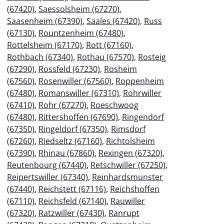
(67420)
,
Saessolsheim (67270)
,
Saasenheim (67390)
,
Saales (67420)
,
Russ
(67130)
,
Rountzenheim (67480)
,
Rottelsheim (67170)
,
Rott (67160)
,
Rothbach (67340)
,
Rothau (67570)
,
Rosteig
(67290)
,
Rossfeld (67230)
,
Rosheim
(67560)
,
Rosenwiller (67560)
,
Roppenheim
(67480)
,
Romanswiller (67310)
,
Rohrwiller
(67410)
,
Rohr (67270)
,
Roeschwoog
(67480)
,
Rittershoffen (67690)
,
Ringendorf
(67350)
,
Ringeldorf (67350)
,
Rimsdorf
(67260)
,
Riedseltz (67160)
,
Richtolsheim
(67390)
,
Rhinau (67860)
,
Rexingen (67320)
,
Reutenbourg (67440)
,
Retschwiller (67250)
,
Reipertswiller (67340)
,
Reinhardsmunster
(67440)
,
Reichstett (67116)
,
Reichshoffen
(67110)
,
Reichsfeld (67140)
,
Rauwiller
(67320)
,
Ratzwiller (67430)
,
Ranrupt