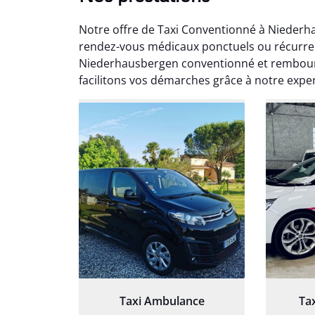
Notre offre de Taxi Conventionné à Niederh
rendez-vous médicaux ponctuels ou récurren
Niederhausbergen conventionné et rembour
facilitons vos démarches grâce à notre exp
Arna
3
Très sa
tout 
Chauf
Taxi Ambulance
Ta