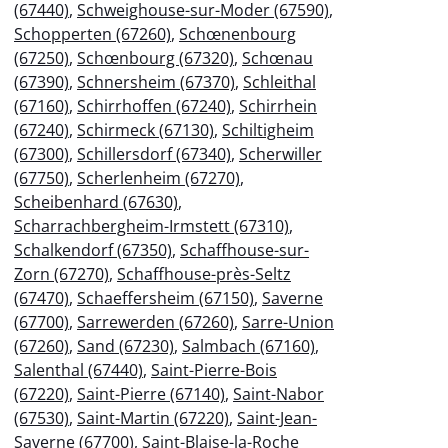
(67440)
,
Schweighouse-sur-Moder (67590)
,
Schopperten (67260)
,
Schœnenbourg
(67250)
,
Schœnbourg (67320)
,
Schœnau
(67390)
,
Schnersheim (67370)
,
Schleithal
(67160)
,
Schirrhoffen (67240)
,
Schirrhein
(67240)
,
Schirmeck (67130)
,
Schiltigheim
(67300)
,
Schillersdorf (67340)
,
Scherwiller
(67750)
,
Scherlenheim (67270)
,
Scheibenhard (67630)
,
Scharrachbergheim-Irmstett (67310)
,
Schalkendorf (67350)
,
Schaffhouse-sur-
Zorn (67270)
,
Schaffhouse-près-Seltz
(67470)
,
Schaeffersheim (67150)
,
Saverne
(67700)
,
Sarrewerden (67260)
,
Sarre-Union
(67260)
,
Sand (67230)
,
Salmbach (67160)
,
Salenthal (67440)
,
Saint-Pierre-Bois
(67220)
,
Saint-Pierre (67140)
,
Saint-Nabor
(67530)
,
Saint-Martin (67220)
,
Saint-Jean-
Saverne (67700)
,
Saint-Blaise-la-Roche