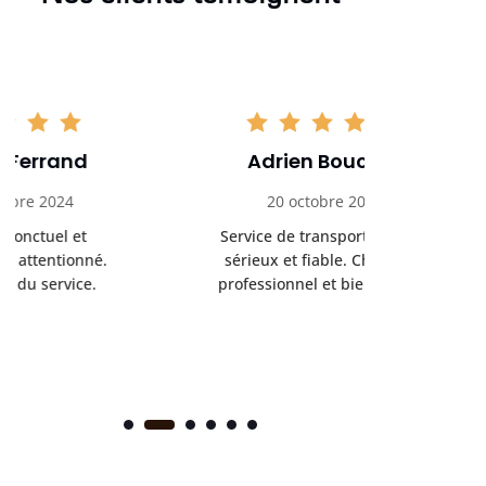
Adrien Bouchet
Maxi
20 octobre 2024
2 nov
Service de transport médical
Ponc
sérieux et fiable. Chauffeur
profess
professionnel et bienveillant.
rendez-
s