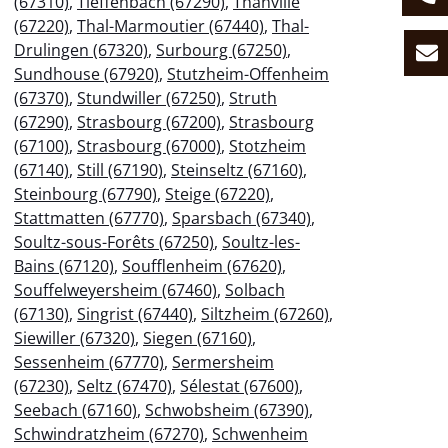
(67310)
,
Tieffenbach (67290)
,
Thanvillé
(67220)
,
Thal-Marmoutier (67440)
,
Thal-
Drulingen (67320)
,
Surbourg (67250)
,
Sundhouse (67920)
,
Stutzheim-Offenheim
(67370)
,
Stundwiller (67250)
,
Struth
(67290)
,
Strasbourg (67200)
,
Strasbourg
(67100)
,
Strasbourg (67000)
,
Stotzheim
(67140)
,
Still (67190)
,
Steinseltz (67160)
,
Steinbourg (67790)
,
Steige (67220)
,
Stattmatten (67770)
,
Sparsbach (67340)
,
Soultz-sous-Forêts (67250)
,
Soultz-les-
Bains (67120)
,
Soufflenheim (67620)
,
Souffelweyersheim (67460)
,
Solbach
(67130)
,
Singrist (67440)
,
Siltzheim (67260)
,
Siewiller (67320)
,
Siegen (67160)
,
Sessenheim (67770)
,
Sermersheim
(67230)
,
Seltz (67470)
,
Sélestat (67600)
,
Seebach (67160)
,
Schwobsheim (67390)
,
Schwindratzheim (67270)
,
Schwenheim