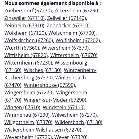
Nous sommes également disponible à
:
Zoebersdorf (67270)
,
Zittersheim (67290)
,
Zinswiller (67110)
,
Zellwiller (67140)
,
Zeinheim (67310)
,
Zehnacker (67310)
,
Wolxheim (67120)
,
Wolschheim (67700)
,
Wolfskirchen (67260)
,
Wolfisheim (67202)
,
Wœrth (67360)
,
Wiwersheim (67370)
,
Wittisheim (67820)
,
Wittersheim (67670)
,
Witternheim (67230)
,
Wissembourg
(67160)
,
Wisches (67130)
,
Wintzenheim-
Kochersberg (67370)
,
Wintzenbach
(67470)
,
Wintershouse (67590)
,
Wingersheim (67270)
,
Wingersheim
(67170)
,
Wingen-sur-Moder (67290)
,
Wingen (67510)
,
Windstein (67110)
,
Wimmenau (67290)
,
Wilwisheim (67270)
,
Willgottheim (67370)
,
Wildersbach (67130)
,
Wickersheim-Wilshausen (67270)
,
Weyersheim (67720)
,
Weyer (67320)
,