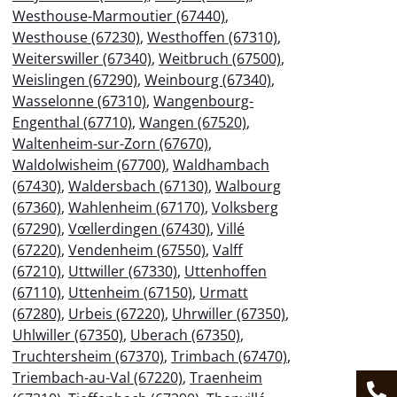
Westhouse-Marmoutier (67440)
,
Westhouse (67230)
,
Westhoffen (67310)
,
Weiterswiller (67340)
,
Weitbruch (67500)
,
Weislingen (67290)
,
Weinbourg (67340)
,
Wasselonne (67310)
,
Wangenbourg-
Engenthal (67710)
,
Wangen (67520)
,
Waltenheim-sur-Zorn (67670)
,
Waldolwisheim (67700)
,
Waldhambach
(67430)
,
Waldersbach (67130)
,
Walbourg
(67360)
,
Wahlenheim (67170)
,
Volksberg
(67290)
,
Vœllerdingen (67430)
,
Villé
(67220)
,
Vendenheim (67550)
,
Valff
(67210)
,
Uttwiller (67330)
,
Uttenhoffen
(67110)
,
Uttenheim (67150)
,
Urmatt
(67280)
,
Urbeis (67220)
,
Uhrwiller (67350)
,
Uhlwiller (67350)
,
Uberach (67350)
,
Truchtersheim (67370)
,
Trimbach (67470)
,
Triembach-au-Val (67220)
,
Traenheim