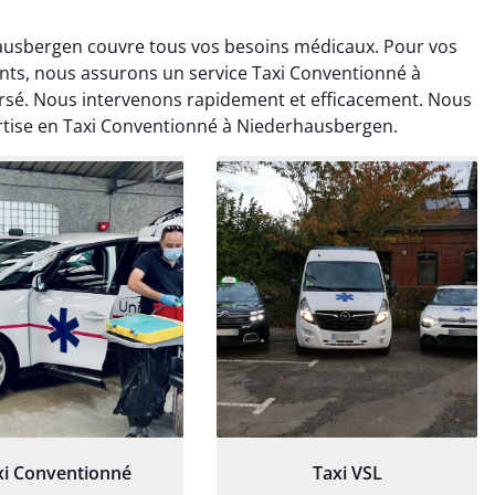
ausbergen couvre tous vos besoins médicaux. Pour vos
ts, nous assurons un service Taxi Conventionné à
sé. Nous intervenons rapidement et efficacement. Nous
ertise en Taxi Conventionné à Niederhausbergen.
ud Deschamps
Jérémy Ferrand
0 janvier 2025
8 septembre 2024
tisfait du transport,
Transport ponctuel et
s’est bien déroulé.
personnel très attentionné.
feur à l’écoute et
Très satisfait du service.
patient.
xi Conventionné
Taxi VSL