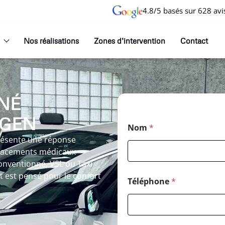
4.8/5 basés sur 628 avi
Nos réalisations
Zones d’intervention
Contact
NÉ
RGEN
Nom
*
résente une réponse
placements médicaux
conventionné, VSL ou Taxi
t est pensé pour le confort
Téléphone
*