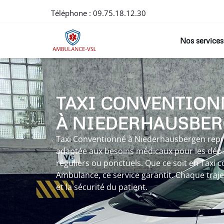
Téléphone :
09.75.18.12.30
Nos services
TAXI CONVENTION
À NIEDERHAUSBE
Taxi Conventionné à Niederhausbergen rep
adaptée aux besoins médicaux pour les dé
réguliers ou ponctuels. Que ce soit en Taxi 
Ambulance, ce service garantit. Chaque traje
et la sécurité du patient.