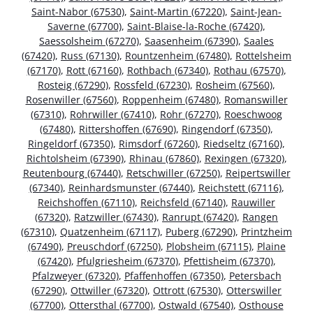
Saint-Nabor (67530)
,
Saint-Martin (67220)
,
Saint-Jean-
Saverne (67700)
,
Saint-Blaise-la-Roche (67420)
,
Saessolsheim (67270)
,
Saasenheim (67390)
,
Saales
(67420)
,
Russ (67130)
,
Rountzenheim (67480)
,
Rottelsheim
(67170)
,
Rott (67160)
,
Rothbach (67340)
,
Rothau (67570)
,
Rosteig (67290)
,
Rossfeld (67230)
,
Rosheim (67560)
,
Rosenwiller (67560)
,
Roppenheim (67480)
,
Romanswiller
(67310)
,
Rohrwiller (67410)
,
Rohr (67270)
,
Roeschwoog
(67480)
,
Rittershoffen (67690)
,
Ringendorf (67350)
,
Ringeldorf (67350)
,
Rimsdorf (67260)
,
Riedseltz (67160)
,
Richtolsheim (67390)
,
Rhinau (67860)
,
Rexingen (67320)
,
Reutenbourg (67440)
,
Retschwiller (67250)
,
Reipertswiller
(67340)
,
Reinhardsmunster (67440)
,
Reichstett (67116)
,
Reichshoffen (67110)
,
Reichsfeld (67140)
,
Rauwiller
(67320)
,
Ratzwiller (67430)
,
Ranrupt (67420)
,
Rangen
(67310)
,
Quatzenheim (67117)
,
Puberg (67290)
,
Printzheim
(67490)
,
Preuschdorf (67250)
,
Plobsheim (67115)
,
Plaine
(67420)
,
Pfulgriesheim (67370)
,
Pfettisheim (67370)
,
Pfalzweyer (67320)
,
Pfaffenhoffen (67350)
,
Petersbach
(67290)
,
Ottwiller (67320)
,
Ottrott (67530)
,
Otterswiller
(67700)
,
Ottersthal (67700)
,
Ostwald (67540)
,
Osthouse