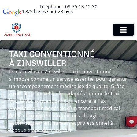
Téléphone :
09.75.18.12.30
4.8/5 basés sur 628 avis
TAXI CONVENTIONNÉ
À ZINSWILLER
Dans la ville de Zinswiller, Taxi Conventionné
s’impose comme un service essentiel pour garantir
un accompagnement médicalisé de qualité. Grâce
à une flotte de véhicules adaptés comme le Taxi
VSL, le VSL conventionné ou encore le Taxi
Ambulance, on bénéficie d’un transport médical
fiable et conforme aux normes. Il s’agit d’un
accompagnement humain et professionnel à
chaque étape du transport.