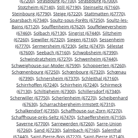
(67200)
,
Strasbourg (67100)
,
Strasbourg (67000)
,
Stotzheim (67140)
,
Still (67190)
,
Steinseltz (67160)
,
Steinbourg (67790)
,
Steige (67220)
,
Stattmatten (67770)
,
Sparsbach (67340)
,
Soultz-sous-Forêts (67250)
,
Soultz-les-
Bains (67120)
,
Soufflenheim (67620)
,
Souffelweyersheim
(67460)
,
Solbach (67130)
,
Singrist (67440)
,
Siltzheim
(67260)
,
Siewiller (67320)
,
Siegen (67160)
,
Sessenheim
(67770)
,
Sermersheim (67230)
,
Seltz (67470)
,
Sélestat
(67600)
,
Seebach (67160)
,
Schwobsheim (67390)
,
Schwindratzheim (67270)
,
Schwenheim (67440)
,
Schweighouse-sur-Moder (67590)
,
Schopperten (67260)
,
Schœnenbourg (67250)
,
Schœnbourg (67320)
,
Schœnau
(67390)
,
Schnersheim (67370)
,
Schleithal (67160)
,
Schirrhoffen (67240)
,
Schirrhein (67240)
,
Schirmeck
(67130)
,
Schiltigheim (67300)
,
Schillersdorf (67340)
,
Scherwiller (67750)
,
Scherlenheim (67270)
,
Scheibenhard
(67630)
,
Scharrachbergheim-Irmstett (67310)
,
Schalkendorf (67350)
,
Schaffhouse-sur-Zorn (67270)
,
Schaffhouse-près-Seltz (67470)
,
Schaeffersheim (67150)
,
Saverne (67700)
,
Sarrewerden (67260)
,
Sarre-Union
(67260)
,
Sand (67230)
,
Salmbach (67160)
,
Salenthal
(67440)
,
Saint-Pierre-Bois (67220)
,
Saint-Pierre (67140)
,