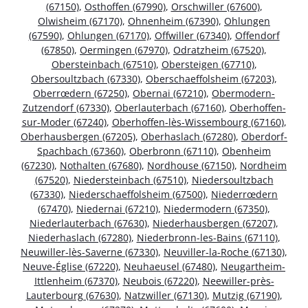
(67150)
,
Osthoffen (67990)
,
Orschwiller (67600)
,
Olwisheim (67170)
,
Ohnenheim (67390)
,
Ohlungen
(67590)
,
Ohlungen (67170)
,
Offwiller (67340)
,
Offendorf
(67850)
,
Oermingen (67970)
,
Odratzheim (67520)
,
Obersteinbach (67510)
,
Obersteigen (67710)
,
Obersoultzbach (67330)
,
Oberschaeffolsheim (67203)
,
Oberrœdern (67250)
,
Obernai (67210)
,
Obermodern-
Zutzendorf (67330)
,
Oberlauterbach (67160)
,
Oberhoffen-
sur-Moder (67240)
,
Oberhoffen-lès-Wissembourg (67160)
,
Oberhausbergen (67205)
,
Oberhaslach (67280)
,
Oberdorf-
Spachbach (67360)
,
Oberbronn (67110)
,
Obenheim
(67230)
,
Nothalten (67680)
,
Nordhouse (67150)
,
Nordheim
(67520)
,
Niedersteinbach (67510)
,
Niedersoultzbach
(67330)
,
Niederschaeffolsheim (67500)
,
Niederrœdern
(67470)
,
Niedernai (67210)
,
Niedermodern (67350)
,
Niederlauterbach (67630)
,
Niederhausbergen (67207)
,
Niederhaslach (67280)
,
Niederbronn-les-Bains (67110)
,
Neuwiller-lès-Saverne (67330)
,
Neuviller-la-Roche (67130)
,
Neuve-Église (67220)
,
Neuhaeusel (67480)
,
Neugartheim-
Ittlenheim (67370)
,
Neubois (67220)
,
Neewiller-près-
Lauterbourg (67630)
,
Natzwiller (67130)
,
Mutzig (67190)
,