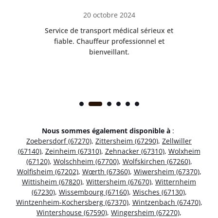
20 octobre 2024
rès
Service de transport médical sérieux et
Po
ice.
fiable. Chauffeur professionnel et
bienveillant.
Nous sommes également disponible à
:
Zoebersdorf (67270)
,
Zittersheim (67290)
,
Zellwiller
(67140)
,
Zeinheim (67310)
,
Zehnacker (67310)
,
Wolxheim
(67120)
,
Wolschheim (67700)
,
Wolfskirchen (67260)
,
Wolfisheim (67202)
,
Wœrth (67360)
,
Wiwersheim (67370)
,
Wittisheim (67820)
,
Wittersheim (67670)
,
Witternheim
(67230)
,
Wissembourg (67160)
,
Wisches (67130)
,
Wintzenheim-Kochersberg (67370)
,
Wintzenbach (67470)
,
Wintershouse (67590)
,
Wingersheim (67270)
,