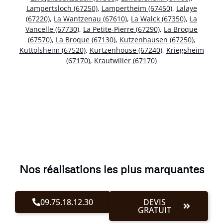
Lampertsloch (67250)
,
Lampertheim (67450)
,
Lalaye
(67220)
,
La Wantzenau (67610)
,
La Walck (67350)
,
La
Vancelle (67730)
,
La Petite-Pierre (67290)
,
La Broque
(67570)
,
La Broque (67130)
,
Kutzenhausen (67250)
,
Kuttolsheim (67520)
,
Kurtzenhouse (67240)
,
Kriegsheim
(67170)
,
Krautwiller (67170)
Nos réalisations les plus marquantes
09.75.18.12.30
DEVIS
GRATUIT