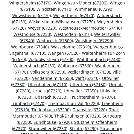
Wingersheim (67170)
,
Wingen-sur-Moder (67290)
,
Wingen
(67510)
,
Windstein (67110)
,
Wimmenau (67290)
,
Wilwisheim (67270)
,
Willgottheim (67370)
,
Wildersbach
(67130)
,
Wickersheim-Wilshausen (67270)
,
Weyersheim
(67720)
,
Weyer (67320)
,
Westhouse-Marmoutier (67440)
,
Westhouse (67230)
,
Westhoffen (67310)
,
Weiterswiller
(67340)
,
Weitbruch (67500)
,
Weislingen (67290)
,
Weinbourg (67340)
,
Wasselonne (67310)
,
Wangenbourg-
Engenthal (67710)
,
Wangen (67520)
,
Waltenheim-sur-Zorn
(67670)
,
Waldolwisheim (67700)
,
Waldhambach (67430)
,
Waldersbach (67130)
,
Walbourg (67360)
,
Wahlenheim
(67170)
,
Volksberg (67290)
,
Vœllerdingen (67430)
,
Villé
(67220)
,
Vendenheim (67550)
,
Valff (67210)
,
Uttwiller
(67330)
,
Uttenhoffen (67110)
,
Uttenheim (67150)
,
Urmatt
(67280)
,
Urbeis (67220)
,
Uhrwiller (67350)
,
Uhlwiller
(67350)
,
Uberach (67350)
,
Truchtersheim (67370)
,
Trimbach (67470)
,
Triembach-au-Val (67220)
,
Traenheim
(67310)
,
Tieffenbach (67290)
,
Thanvillé (67220)
,
Thal-
Marmoutier (67440)
,
Thal-Drulingen (67320)
,
Surbourg
(67250)
,
Sundhouse (67920)
,
Stutzheim-Offenheim
(67370)
,
Stundwiller (67250)
,
Struth (67290)
,
Strasbourg