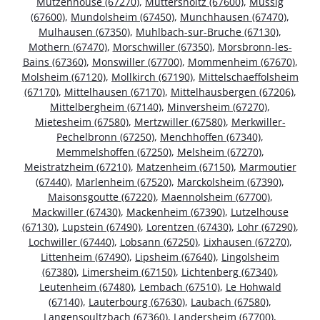
Mutzenhouse (67270)
,
Muttersholtz (67600)
,
Mussig
(67600)
,
Mundolsheim (67450)
,
Munchhausen (67470)
,
Mulhausen (67350)
,
Muhlbach-sur-Bruche (67130)
,
Mothern (67470)
,
Morschwiller (67350)
,
Morsbronn-les-
Bains (67360)
,
Monswiller (67700)
,
Mommenheim (67670)
,
Molsheim (67120)
,
Mollkirch (67190)
,
Mittelschaeffolsheim
(67170)
,
Mittelhausen (67170)
,
Mittelhausbergen (67206)
,
Mittelbergheim (67140)
,
Minversheim (67270)
,
Mietesheim (67580)
,
Mertzwiller (67580)
,
Merkwiller-
Pechelbronn (67250)
,
Menchhoffen (67340)
,
Memmelshoffen (67250)
,
Melsheim (67270)
,
Meistratzheim (67210)
,
Matzenheim (67150)
,
Marmoutier
(67440)
,
Marlenheim (67520)
,
Marckolsheim (67390)
,
Maisonsgoutte (67220)
,
Maennolsheim (67700)
,
Mackwiller (67430)
,
Mackenheim (67390)
,
Lutzelhouse
(67130)
,
Lupstein (67490)
,
Lorentzen (67430)
,
Lohr (67290)
,
Lochwiller (67440)
,
Lobsann (67250)
,
Lixhausen (67270)
,
Littenheim (67490)
,
Lipsheim (67640)
,
Lingolsheim
(67380)
,
Limersheim (67150)
,
Lichtenberg (67340)
,
Leutenheim (67480)
,
Lembach (67510)
,
Le Hohwald
(67140)
,
Lauterbourg (67630)
,
Laubach (67580)
,
Langensoultzbach (67360)
,
Landersheim (67700)
,