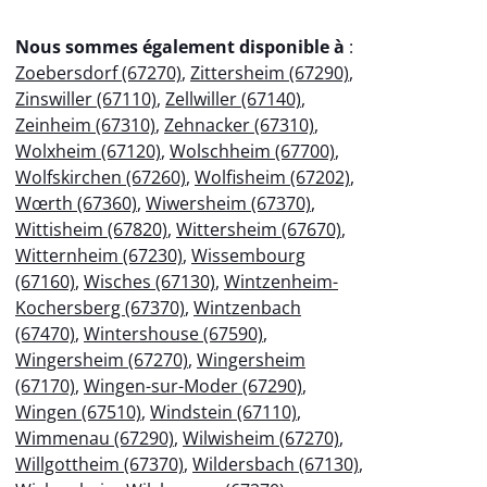
Nous sommes également disponible à
:
Zoebersdorf (67270)
,
Zittersheim (67290)
,
Zinswiller (67110)
,
Zellwiller (67140)
,
Zeinheim (67310)
,
Zehnacker (67310)
,
Wolxheim (67120)
,
Wolschheim (67700)
,
Wolfskirchen (67260)
,
Wolfisheim (67202)
,
Wœrth (67360)
,
Wiwersheim (67370)
,
Wittisheim (67820)
,
Wittersheim (67670)
,
Witternheim (67230)
,
Wissembourg
(67160)
,
Wisches (67130)
,
Wintzenheim-
Kochersberg (67370)
,
Wintzenbach
(67470)
,
Wintershouse (67590)
,
Wingersheim (67270)
,
Wingersheim
(67170)
,
Wingen-sur-Moder (67290)
,
Wingen (67510)
,
Windstein (67110)
,
Wimmenau (67290)
,
Wilwisheim (67270)
,
Willgottheim (67370)
,
Wildersbach (67130)
,