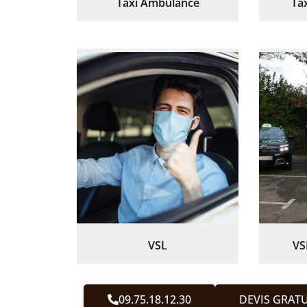
Taxi Ambulance
Ta
VSL
VS
09.75.18.12.30
DEVIS GRATU