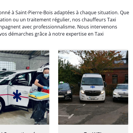
nné à Saint-Pierre-Bois adaptées à chaque situation. Que
sation ou un traitement régulier, nos chauffeurs Taxi
ompagnent avec professionnalisme. Nous intervenons
 vos démarches grâce à notre expertise en Taxi
ud Deschamps
Jérémy Ferrand
0 janvier 2025
8 septembre 2024
tisfait du transport,
Transport ponctuel et
s’est bien déroulé.
personnel très attentionné.
feur à l’écoute et
Très satisfait du service.
patient.