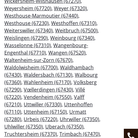
Wickersheim-Wilshausen (67270)
,
Weyersheim (67720)
,
Weyer (67320)
,
Westhouse-Marmoutier (67440)
,
Westhouse (67230)
,
Westhoffen (67310)
,
Weiterswiller (67340)
,
Weitbruch (67500)
,
Weislingen (67290)
,
Weinbourg (67340)
,
Wasselonne (67310)
,
Wangenbourg-
Engenthal (67710)
,
Wangen (67520)
,
Waltenheim-sur-Zorn (67670)
,
Waldolwisheim (67700)
,
Waldhambach
(67430)
,
Waldersbach (67130)
,
Walbourg
(67360)
,
Wahlenheim (67170)
,
Volksberg
(67290)
,
Vœllerdingen (67430)
,
Villé
(67220)
,
Vendenheim (67550)
,
Valff
(67210)
,
Uttwiller (67330)
,
Uttenhoffen
(67110)
,
Uttenheim (67150)
,
Urmatt
(67280)
,
Urbeis (67220)
,
Uhrwiller (67350)
,
Uhlwiller (67350)
,
Uberach (67350)
,
Truchtersheim (67370)
,
Trimbach (67470)
,