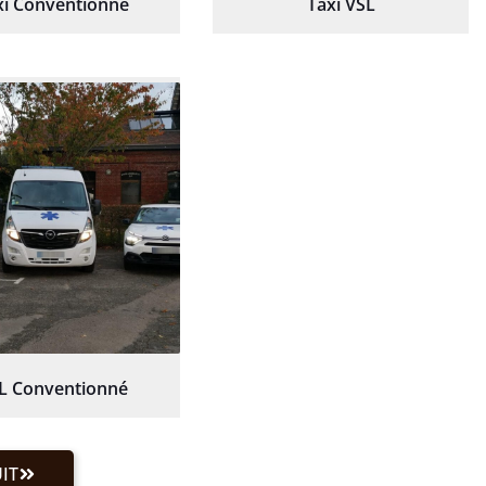
xi Conventionné
Taxi VSL
L Conventionné
IT