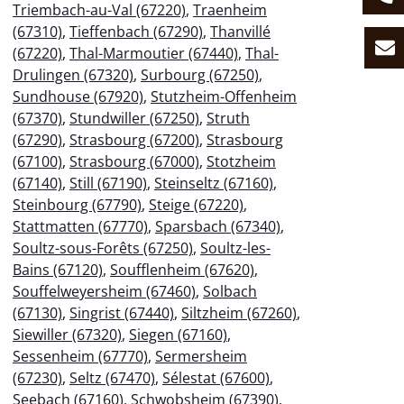
Triembach-au-Val (67220)
,
Traenheim
(67310)
,
Tieffenbach (67290)
,
Thanvillé
(67220)
,
Thal-Marmoutier (67440)
,
Thal-
Drulingen (67320)
,
Surbourg (67250)
,
Sundhouse (67920)
,
Stutzheim-Offenheim
(67370)
,
Stundwiller (67250)
,
Struth
(67290)
,
Strasbourg (67200)
,
Strasbourg
(67100)
,
Strasbourg (67000)
,
Stotzheim
(67140)
,
Still (67190)
,
Steinseltz (67160)
,
Steinbourg (67790)
,
Steige (67220)
,
Stattmatten (67770)
,
Sparsbach (67340)
,
Soultz-sous-Forêts (67250)
,
Soultz-les-
Bains (67120)
,
Soufflenheim (67620)
,
Souffelweyersheim (67460)
,
Solbach
(67130)
,
Singrist (67440)
,
Siltzheim (67260)
,
Siewiller (67320)
,
Siegen (67160)
,
Sessenheim (67770)
,
Sermersheim
(67230)
,
Seltz (67470)
,
Sélestat (67600)
,
Seebach (67160)
,
Schwobsheim (67390)
,