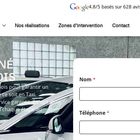
4.8/5 basés sur 628 avi
Nos réalisations
Zones d’intervention
Contact
NÉ
OIS
Nom
*
Bois pour garantir un
ce soit en Taxi
ce garantit. Il s’agit d’un
 chaque étape du
Téléphone
*