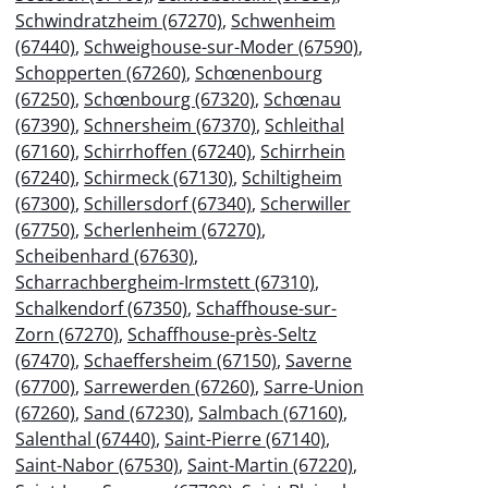
Schwindratzheim (67270)
,
Schwenheim
(67440)
,
Schweighouse-sur-Moder (67590)
,
Schopperten (67260)
,
Schœnenbourg
(67250)
,
Schœnbourg (67320)
,
Schœnau
(67390)
,
Schnersheim (67370)
,
Schleithal
(67160)
,
Schirrhoffen (67240)
,
Schirrhein
(67240)
,
Schirmeck (67130)
,
Schiltigheim
(67300)
,
Schillersdorf (67340)
,
Scherwiller
(67750)
,
Scherlenheim (67270)
,
Scheibenhard (67630)
,
Scharrachbergheim-Irmstett (67310)
,
Schalkendorf (67350)
,
Schaffhouse-sur-
Zorn (67270)
,
Schaffhouse-près-Seltz
(67470)
,
Schaeffersheim (67150)
,
Saverne
(67700)
,
Sarrewerden (67260)
,
Sarre-Union
(67260)
,
Sand (67230)
,
Salmbach (67160)
,
Salenthal (67440)
,
Saint-Pierre (67140)
,
Saint-Nabor (67530)
,
Saint-Martin (67220)
,