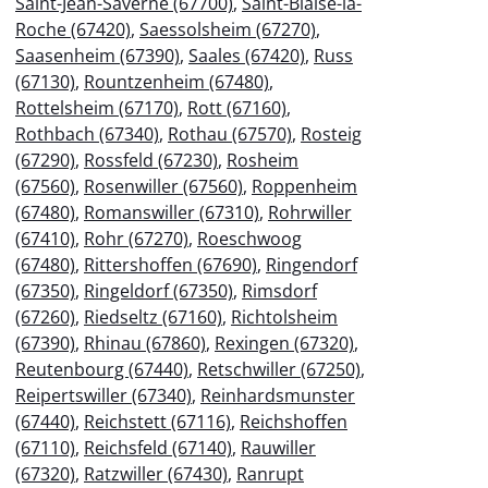
Saint-Jean-Saverne (67700)
,
Saint-Blaise-la-
Roche (67420)
,
Saessolsheim (67270)
,
Saasenheim (67390)
,
Saales (67420)
,
Russ
(67130)
,
Rountzenheim (67480)
,
Rottelsheim (67170)
,
Rott (67160)
,
Rothbach (67340)
,
Rothau (67570)
,
Rosteig
(67290)
,
Rossfeld (67230)
,
Rosheim
(67560)
,
Rosenwiller (67560)
,
Roppenheim
(67480)
,
Romanswiller (67310)
,
Rohrwiller
(67410)
,
Rohr (67270)
,
Roeschwoog
(67480)
,
Rittershoffen (67690)
,
Ringendorf
(67350)
,
Ringeldorf (67350)
,
Rimsdorf
(67260)
,
Riedseltz (67160)
,
Richtolsheim
(67390)
,
Rhinau (67860)
,
Rexingen (67320)
,
Reutenbourg (67440)
,
Retschwiller (67250)
,
Reipertswiller (67340)
,
Reinhardsmunster
(67440)
,
Reichstett (67116)
,
Reichshoffen
(67110)
,
Reichsfeld (67140)
,
Rauwiller
(67320)
,
Ratzwiller (67430)
,
Ranrupt