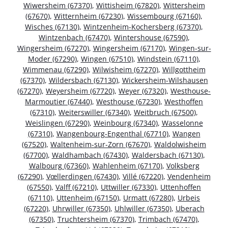
Wiwersheim (67370)
,
Wittisheim (67820)
,
Wittersheim
(67670)
,
Witternheim (67230)
,
Wissembourg (67160)
,
Wisches (67130)
,
Wintzenheim-Kochersberg (67370)
,
Wintzenbach (67470)
,
Wintershouse (67590)
,
Wingersheim (67270)
,
Wingersheim (67170)
,
Wingen-sur-
Moder (67290)
,
Wingen (67510)
,
Windstein (67110)
,
Wimmenau (67290)
,
Wilwisheim (67270)
,
Willgottheim
(67370)
,
Wildersbach (67130)
,
Wickersheim-Wilshausen
(67270)
,
Weyersheim (67720)
,
Weyer (67320)
,
Westhouse-
Marmoutier (67440)
,
Westhouse (67230)
,
Westhoffen
(67310)
,
Weiterswiller (67340)
,
Weitbruch (67500)
,
Weislingen (67290)
,
Weinbourg (67340)
,
Wasselonne
(67310)
,
Wangenbourg-Engenthal (67710)
,
Wangen
(67520)
,
Waltenheim-sur-Zorn (67670)
,
Waldolwisheim
(67700)
,
Waldhambach (67430)
,
Waldersbach (67130)
,
Walbourg (67360)
,
Wahlenheim (67170)
,
Volksberg
(67290)
,
Vœllerdingen (67430)
,
Villé (67220)
,
Vendenheim
(67550)
,
Valff (67210)
,
Uttwiller (67330)
,
Uttenhoffen
(67110)
,
Uttenheim (67150)
,
Urmatt (67280)
,
Urbeis
(67220)
,
Uhrwiller (67350)
,
Uhlwiller (67350)
,
Uberach
(67350)
,
Truchtersheim (67370)
,
Trimbach (67470)
,