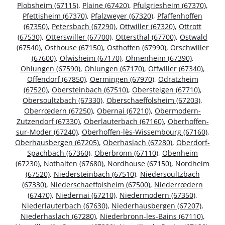
Plobsheim (67115)
,
Plaine (67420)
,
Pfulgriesheim (67370)
,
Pfettisheim (67370)
,
Pfalzweyer (67320)
,
Pfaffenhoffen
(67350)
,
Petersbach (67290)
,
Ottwiller (67320)
,
Ottrott
(67530)
,
Otterswiller (67700)
,
Ottersthal (67700)
,
Ostwald
(67540)
,
Osthouse (67150)
,
Osthoffen (67990)
,
Orschwiller
(67600)
,
Olwisheim (67170)
,
Ohnenheim (67390)
,
Ohlungen (67590)
,
Ohlungen (67170)
,
Offwiller (67340)
,
Offendorf (67850)
,
Oermingen (67970)
,
Odratzheim
(67520)
,
Obersteinbach (67510)
,
Obersteigen (67710)
,
Obersoultzbach (67330)
,
Oberschaeffolsheim (67203)
,
Oberrœdern (67250)
,
Obernai (67210)
,
Obermodern-
Zutzendorf (67330)
,
Oberlauterbach (67160)
,
Oberhoffen-
sur-Moder (67240)
,
Oberhoffen-lès-Wissembourg (67160)
,
Oberhausbergen (67205)
,
Oberhaslach (67280)
,
Oberdorf-
Spachbach (67360)
,
Oberbronn (67110)
,
Obenheim
(67230)
,
Nothalten (67680)
,
Nordhouse (67150)
,
Nordheim
(67520)
,
Niedersteinbach (67510)
,
Niedersoultzbach
(67330)
,
Niederschaeffolsheim (67500)
,
Niederrœdern
(67470)
,
Niedernai (67210)
,
Niedermodern (67350)
,
Niederlauterbach (67630)
,
Niederhausbergen (67207)
,
Niederhaslach (67280)
,
Niederbronn-les-Bains (67110)
,