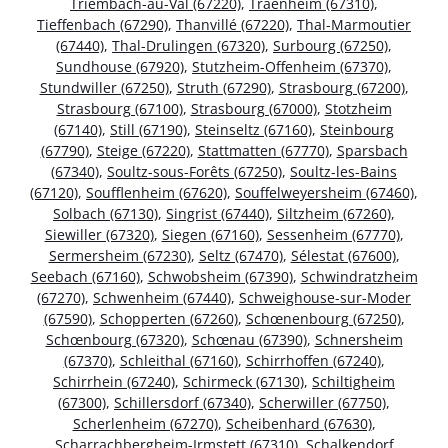
Triembach-au-Val (67220)
,
Traenheim (67310)
,
Tieffenbach (67290)
,
Thanvillé (67220)
,
Thal-Marmoutier
(67440)
,
Thal-Drulingen (67320)
,
Surbourg (67250)
,
Sundhouse (67920)
,
Stutzheim-Offenheim (67370)
,
Stundwiller (67250)
,
Struth (67290)
,
Strasbourg (67200)
,
Strasbourg (67100)
,
Strasbourg (67000)
,
Stotzheim
(67140)
,
Still (67190)
,
Steinseltz (67160)
,
Steinbourg
(67790)
,
Steige (67220)
,
Stattmatten (67770)
,
Sparsbach
(67340)
,
Soultz-sous-Forêts (67250)
,
Soultz-les-Bains
(67120)
,
Soufflenheim (67620)
,
Souffelweyersheim (67460)
,
Solbach (67130)
,
Singrist (67440)
,
Siltzheim (67260)
,
Siewiller (67320)
,
Siegen (67160)
,
Sessenheim (67770)
,
Sermersheim (67230)
,
Seltz (67470)
,
Sélestat (67600)
,
Seebach (67160)
,
Schwobsheim (67390)
,
Schwindratzheim
(67270)
,
Schwenheim (67440)
,
Schweighouse-sur-Moder
(67590)
,
Schopperten (67260)
,
Schœnenbourg (67250)
,
Schœnbourg (67320)
,
Schœnau (67390)
,
Schnersheim
(67370)
,
Schleithal (67160)
,
Schirrhoffen (67240)
,
Schirrhein (67240)
,
Schirmeck (67130)
,
Schiltigheim
(67300)
,
Schillersdorf (67340)
,
Scherwiller (67750)
,
Scherlenheim (67270)
,
Scheibenhard (67630)
,
Scharrachbergheim-Irmstett (67310)
,
Schalkendorf