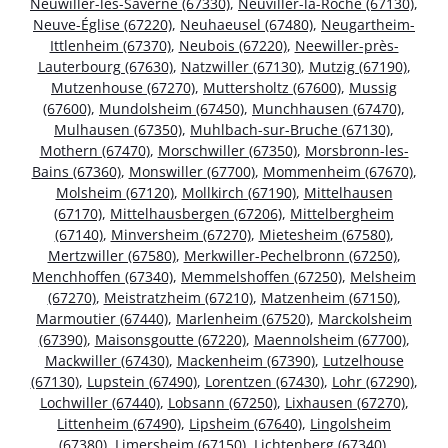
Neuwiller-lès-Saverne (67330)
,
Neuviller-la-Roche (67130)
,
Neuve-Église (67220)
,
Neuhaeusel (67480)
,
Neugartheim-
Ittlenheim (67370)
,
Neubois (67220)
,
Neewiller-près-
Lauterbourg (67630)
,
Natzwiller (67130)
,
Mutzig (67190)
,
Mutzenhouse (67270)
,
Muttersholtz (67600)
,
Mussig
(67600)
,
Mundolsheim (67450)
,
Munchhausen (67470)
,
Mulhausen (67350)
,
Muhlbach-sur-Bruche (67130)
,
Mothern (67470)
,
Morschwiller (67350)
,
Morsbronn-les-
Bains (67360)
,
Monswiller (67700)
,
Mommenheim (67670)
,
Molsheim (67120)
,
Mollkirch (67190)
,
Mittelhausen
(67170)
,
Mittelhausbergen (67206)
,
Mittelbergheim
(67140)
,
Minversheim (67270)
,
Mietesheim (67580)
,
Mertzwiller (67580)
,
Merkwiller-Pechelbronn (67250)
,
Menchhoffen (67340)
,
Memmelshoffen (67250)
,
Melsheim
(67270)
,
Meistratzheim (67210)
,
Matzenheim (67150)
,
Marmoutier (67440)
,
Marlenheim (67520)
,
Marckolsheim
(67390)
,
Maisonsgoutte (67220)
,
Maennolsheim (67700)
,
Mackwiller (67430)
,
Mackenheim (67390)
,
Lutzelhouse
(67130)
,
Lupstein (67490)
,
Lorentzen (67430)
,
Lohr (67290)
,
Lochwiller (67440)
,
Lobsann (67250)
,
Lixhausen (67270)
,
Littenheim (67490)
,
Lipsheim (67640)
,
Lingolsheim
(67380)
,
Limersheim (67150)
,
Lichtenberg (67340)
,