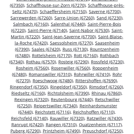
(67350)
,
Schaffhouse-sur-Zorn (67270)
,
Schaffhouse-près-
Seltz (67470)
,
Schaeffersheim (67150)
,
Saverne (67700)
,
Sarrewerden (67260)
,
Sarre-Union (67260)
,
Sand (67230)
,
Salmbach (67160)
,
Salenthal (67440)
,
Saint-Pierre-Bois
(67220)
,
Saint-Pierre (67140)
,
Saint-Nabor (67530)
,
Saint-
Martin (67220)
,
Saint-Jean-Saverne (67700)
,
Saint-Blaise-
la-Roche (67420)
,
Saessolsheim (67270)
,
Saasenheim
(67390)
,
Saales (67420)
,
Russ (67130)
,
Rountzenheim
(67480)
,
Rottelsheim (67170)
,
Rott (67160)
,
Rothbach
(67340)
,
Rothau (67570)
,
Rosteig (67290)
,
Rossfeld (67230)
,
Rosheim (67560)
,
Rosenwiller (67560)
,
Roppenheim
(67480)
,
Romanswiller (67310)
,
Rohrwiller (67410)
,
Rohr
(67270)
,
Roeschwoog (67480)
,
Rittershoffen (67690)
,
Ringendorf (67350)
,
Ringeldorf (67350)
,
Rimsdorf (67260)
,
Riedseltz (67160)
,
Richtolsheim (67390)
,
Rhinau (67860)
,
Rexingen (67320)
,
Reutenbourg (67440)
,
Retschwiller
(67250)
,
Reipertswiller (67340)
,
Reinhardsmunster
(67440)
,
Reichstett (67116)
,
Reichshoffen (67110)
,
Reichsfeld (67140)
,
Rauwiller (67320)
,
Ratzwiller (67430)
,
Ranrupt (67420)
,
Rangen (67310)
,
Quatzenheim (67117)
,
Puberg (67290)
,
Printzheim (67490)
,
Preuschdorf (67250)
,