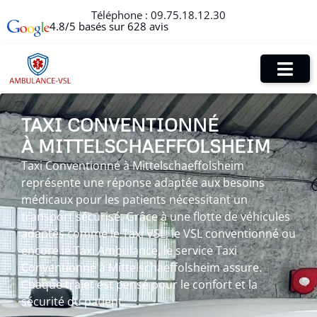
Téléphone :
09.75.18.12.30
4.8/5 basés sur 628 avis
TAXI CONVENTIONNÉ
À MITTELSCHAEFFOLSHEIM
Taxi Conventionné à Mittelschaeffolsheim
représente une réponse adaptée aux besoins
médicaux pour les patients nécessitant un
transport sécurisé. Grâce à une flotte de véhicules
adaptés comme le Taxi VSL, le VSL conventionné ou
encore le Taxi Ambulance, le service Taxi
Conventionné à Mittelschaeffolsheim assure.
Chaque trajet est pensé pour le confort et la
sécurité du patient.