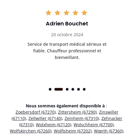
Adrien Bouchet
20 octobre 2024
rès
Service de transport médical sérieux et
Po
ice.
fiable. Chauffeur professionnel et
bienveillant.
Nous sommes également disponible à
:
Zoebersdorf (67270)
,
Zittersheim (67290)
,
Zinswiller
(67110)
,
Zellwiller (67140)
,
Zeinheim (67310)
,
Zehnacker
(67310)
,
Wolxheim (67120)
,
Wolschheim (67700)
,
Wolfskirchen (67260)
,
Wolfisheim (67202)
,
Wœrth (67360)
,