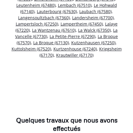
Leutenheim (67480)
,
Lembach (67510)
,
Le Hohwald
(67140)
,
Lauterbourg (67630)
,
Laubach (67580)
,
Langensoultzbach (67360)
,
Landersheim (67700)
,
Lampertsloch (67250)
,
Lampertheim (67450)
,
Lalaye
(67220)
,
La Wantzenau (67610)
,
La Walck (67350)
,
La
Vancelle (67730)
,
La Petite-Pierre (67290)
,
La Broque
(67570)
,
La Broque (67130)
,
Kutzenhausen (67250)
,
Kuttolsheim (67520)
,
Kurtzenhouse (67240)
,
Kriegsheim
(67170)
,
Krautwiller (67170)
Quelques travaux que nous avons
effectués