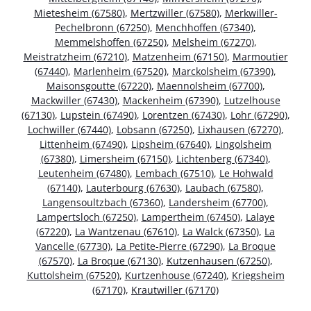
Mietesheim (67580)
,
Mertzwiller (67580)
,
Merkwiller-
Pechelbronn (67250)
,
Menchhoffen (67340)
,
Memmelshoffen (67250)
,
Melsheim (67270)
,
Meistratzheim (67210)
,
Matzenheim (67150)
,
Marmoutier
(67440)
,
Marlenheim (67520)
,
Marckolsheim (67390)
,
Maisonsgoutte (67220)
,
Maennolsheim (67700)
,
Mackwiller (67430)
,
Mackenheim (67390)
,
Lutzelhouse
(67130)
,
Lupstein (67490)
,
Lorentzen (67430)
,
Lohr (67290)
,
Lochwiller (67440)
,
Lobsann (67250)
,
Lixhausen (67270)
,
Littenheim (67490)
,
Lipsheim (67640)
,
Lingolsheim
(67380)
,
Limersheim (67150)
,
Lichtenberg (67340)
,
Leutenheim (67480)
,
Lembach (67510)
,
Le Hohwald
(67140)
,
Lauterbourg (67630)
,
Laubach (67580)
,
Langensoultzbach (67360)
,
Landersheim (67700)
,
Lampertsloch (67250)
,
Lampertheim (67450)
,
Lalaye
(67220)
,
La Wantzenau (67610)
,
La Walck (67350)
,
La
Vancelle (67730)
,
La Petite-Pierre (67290)
,
La Broque
(67570)
,
La Broque (67130)
,
Kutzenhausen (67250)
,
Kuttolsheim (67520)
,
Kurtzenhouse (67240)
,
Kriegsheim
(67170)
,
Krautwiller (67170)