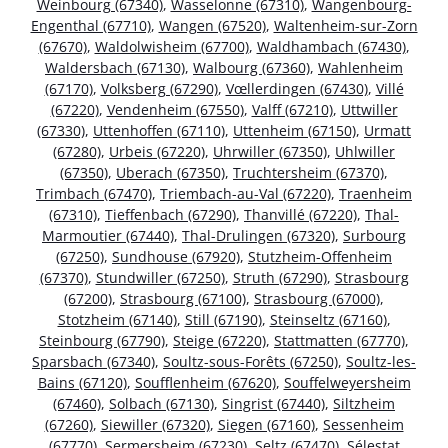
Weinbourg (67340)
,
Wasselonne (67310)
,
Wangenbourg-
Engenthal (67710)
,
Wangen (67520)
,
Waltenheim-sur-Zorn
(67670)
,
Waldolwisheim (67700)
,
Waldhambach (67430)
,
Waldersbach (67130)
,
Walbourg (67360)
,
Wahlenheim
(67170)
,
Volksberg (67290)
,
Vœllerdingen (67430)
,
Villé
(67220)
,
Vendenheim (67550)
,
Valff (67210)
,
Uttwiller
(67330)
,
Uttenhoffen (67110)
,
Uttenheim (67150)
,
Urmatt
(67280)
,
Urbeis (67220)
,
Uhrwiller (67350)
,
Uhlwiller
(67350)
,
Uberach (67350)
,
Truchtersheim (67370)
,
Trimbach (67470)
,
Triembach-au-Val (67220)
,
Traenheim
(67310)
,
Tieffenbach (67290)
,
Thanvillé (67220)
,
Thal-
Marmoutier (67440)
,
Thal-Drulingen (67320)
,
Surbourg
(67250)
,
Sundhouse (67920)
,
Stutzheim-Offenheim
(67370)
,
Stundwiller (67250)
,
Struth (67290)
,
Strasbourg
(67200)
,
Strasbourg (67100)
,
Strasbourg (67000)
,
Stotzheim (67140)
,
Still (67190)
,
Steinseltz (67160)
,
Steinbourg (67790)
,
Steige (67220)
,
Stattmatten (67770)
,
Sparsbach (67340)
,
Soultz-sous-Forêts (67250)
,
Soultz-les-
Bains (67120)
,
Soufflenheim (67620)
,
Souffelweyersheim
(67460)
,
Solbach (67130)
,
Singrist (67440)
,
Siltzheim
(67260)
,
Siewiller (67320)
,
Siegen (67160)
,
Sessenheim
(67770)
,
Sermersheim (67230)
,
Seltz (67470)
,
Sélestat