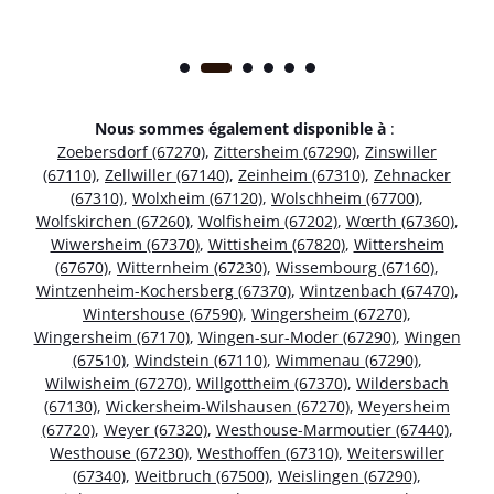
Nous sommes également disponible à
:
Zoebersdorf (67270)
,
Zittersheim (67290)
,
Zinswiller
(67110)
,
Zellwiller (67140)
,
Zeinheim (67310)
,
Zehnacker
(67310)
,
Wolxheim (67120)
,
Wolschheim (67700)
,
Wolfskirchen (67260)
,
Wolfisheim (67202)
,
Wœrth (67360)
,
Wiwersheim (67370)
,
Wittisheim (67820)
,
Wittersheim
(67670)
,
Witternheim (67230)
,
Wissembourg (67160)
,
Wintzenheim-Kochersberg (67370)
,
Wintzenbach (67470)
,
Wintershouse (67590)
,
Wingersheim (67270)
,
Wingersheim (67170)
,
Wingen-sur-Moder (67290)
,
Wingen
(67510)
,
Windstein (67110)
,
Wimmenau (67290)
,
Wilwisheim (67270)
,
Willgottheim (67370)
,
Wildersbach
(67130)
,
Wickersheim-Wilshausen (67270)
,
Weyersheim
(67720)
,
Weyer (67320)
,
Westhouse-Marmoutier (67440)
,
Westhouse (67230)
,
Westhoffen (67310)
,
Weiterswiller
(67340)
,
Weitbruch (67500)
,
Weislingen (67290)
,