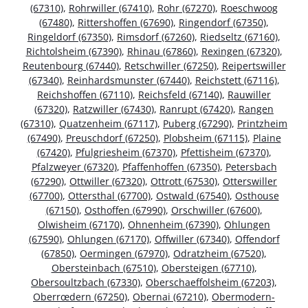
(67310)
,
Rohrwiller (67410)
,
Rohr (67270)
,
Roeschwoog
(67480)
,
Rittershoffen (67690)
,
Ringendorf (67350)
,
Ringeldorf (67350)
,
Rimsdorf (67260)
,
Riedseltz (67160)
,
Richtolsheim (67390)
,
Rhinau (67860)
,
Rexingen (67320)
,
Reutenbourg (67440)
,
Retschwiller (67250)
,
Reipertswiller
(67340)
,
Reinhardsmunster (67440)
,
Reichstett (67116)
,
Reichshoffen (67110)
,
Reichsfeld (67140)
,
Rauwiller
(67320)
,
Ratzwiller (67430)
,
Ranrupt (67420)
,
Rangen
(67310)
,
Quatzenheim (67117)
,
Puberg (67290)
,
Printzheim
(67490)
,
Preuschdorf (67250)
,
Plobsheim (67115)
,
Plaine
(67420)
,
Pfulgriesheim (67370)
,
Pfettisheim (67370)
,
Pfalzweyer (67320)
,
Pfaffenhoffen (67350)
,
Petersbach
(67290)
,
Ottwiller (67320)
,
Ottrott (67530)
,
Otterswiller
(67700)
,
Ottersthal (67700)
,
Ostwald (67540)
,
Osthouse
(67150)
,
Osthoffen (67990)
,
Orschwiller (67600)
,
Olwisheim (67170)
,
Ohnenheim (67390)
,
Ohlungen
(67590)
,
Ohlungen (67170)
,
Offwiller (67340)
,
Offendorf
(67850)
,
Oermingen (67970)
,
Odratzheim (67520)
,
Obersteinbach (67510)
,
Obersteigen (67710)
,
Obersoultzbach (67330)
,
Oberschaeffolsheim (67203)
,
Oberrœdern (67250)
,
Obernai (67210)
,
Obermodern-