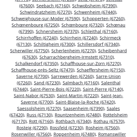
(67600)
,
Seebach (67160)
,
Schwobsheim (67390)
,
Schwindratzheim (67270)
,
Schwenheim (67440)
,
Schweighouse-sur-Moder (67590)
,
Schopperten (67260)
,
Schœnenbourg (67250)
,
Schœnbourg (67320)
,
Schœnau
(67390)
,
Schnersheim (67370)
,
Schleithal (67160)
,
Schirrhoffen (67240)
,
Schirrhein (67240)
,
Schirmeck
(67130)
,
Schiltigheim (67300)
,
Schillersdorf (67340)
,
Scherwiller (67750)
,
Scherlenheim (67270)
,
Scheibenhard
(67630)
,
Scharrachbergheim-Irmstett (67310)
,
Schalkendorf (67350)
,
Schaffhouse-sur-Zorn (67270)
,
Schaffhouse-près-Seltz (67470)
,
Schaeffersheim (67150)
,
Saverne (67700)
,
Sarrewerden (67260)
,
Sarre-Union
(67260)
,
Sand (67230)
,
Salmbach (67160)
,
Salenthal
(67440)
,
Saint-Pierre-Bois (67220)
,
Saint-Pierre (67140)
,
Saint-Nabor (67530)
,
Saint-Martin (67220)
,
Saint-Jean-
Saverne (67700)
,
Saint-Blaise-la-Roche (67420)
,
Saessolsheim (67270)
,
Saasenheim (67390)
,
Saales
(67420)
,
Russ (67130)
,
Rountzenheim (67480)
,
Rottelsheim
(67170)
,
Rott (67160)
,
Rothbach (67340)
,
Rothau (67570)
,
Rosteig (67290)
,
Rossfeld (67230)
,
Rosheim (67560)
,
Rosenwiller (67560)
,
Roppenheim (67480)
,
Romanswiller