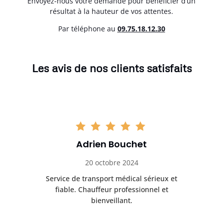
Envoyez-nous votre demande pour bénéficier d’un
résultat à la hauteur de vos attentes.
Par téléphone au
0
9.75.18.12.30
Les avis de nos clients satisfaits
Adrien Bouchet
20 octobre 2024
rès
Service de transport médical sérieux et
Po
ice.
fiable. Chauffeur professionnel et
bienveillant.