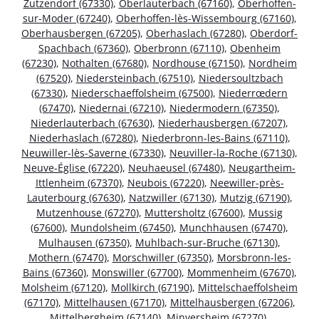
Zutzendorf (67330)
,
Oberlauterbach (67160)
,
Oberhoffen-
sur-Moder (67240)
,
Oberhoffen-lès-Wissembourg (67160)
,
Oberhausbergen (67205)
,
Oberhaslach (67280)
,
Oberdorf-
Spachbach (67360)
,
Oberbronn (67110)
,
Obenheim
(67230)
,
Nothalten (67680)
,
Nordhouse (67150)
,
Nordheim
(67520)
,
Niedersteinbach (67510)
,
Niedersoultzbach
(67330)
,
Niederschaeffolsheim (67500)
,
Niederrœdern
(67470)
,
Niedernai (67210)
,
Niedermodern (67350)
,
Niederlauterbach (67630)
,
Niederhausbergen (67207)
,
Niederhaslach (67280)
,
Niederbronn-les-Bains (67110)
,
Neuwiller-lès-Saverne (67330)
,
Neuviller-la-Roche (67130)
,
Neuve-Église (67220)
,
Neuhaeusel (67480)
,
Neugartheim-
Ittlenheim (67370)
,
Neubois (67220)
,
Neewiller-près-
Lauterbourg (67630)
,
Natzwiller (67130)
,
Mutzig (67190)
,
Mutzenhouse (67270)
,
Muttersholtz (67600)
,
Mussig
(67600)
,
Mundolsheim (67450)
,
Munchhausen (67470)
,
Mulhausen (67350)
,
Muhlbach-sur-Bruche (67130)
,
Mothern (67470)
,
Morschwiller (67350)
,
Morsbronn-les-
Bains (67360)
,
Monswiller (67700)
,
Mommenheim (67670)
,
Molsheim (67120)
,
Mollkirch (67190)
,
Mittelschaeffolsheim
(67170)
,
Mittelhausen (67170)
,
Mittelhausbergen (67206)
,
Mittelbergheim (67140)
,
Minversheim (67270)
,