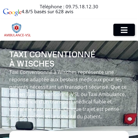
Téléphone :
09.75.18.12.30
4.8/5 basés sur 628 avis
TAXI CONVENTIONNÉ
À WISCHES
Taxi Conventionné à Wisches représente une
réponse adaptée aux besoins médicaux pour les
patients nécessitant un transport sécurisé. Que ce
soit en Taxi conventionné, VSL ou Taxi Ambulance,
on bénéficie d’un transport médical fiable et
conforme aux normes. Chaque trajet est pensé
pour le confort et la sécurité du patient.