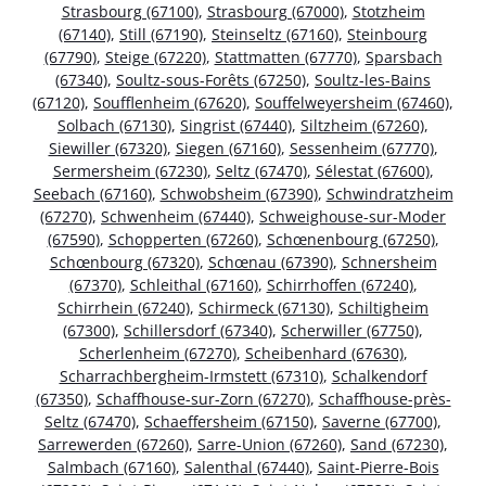
Strasbourg (67100)
,
Strasbourg (67000)
,
Stotzheim
(67140)
,
Still (67190)
,
Steinseltz (67160)
,
Steinbourg
(67790)
,
Steige (67220)
,
Stattmatten (67770)
,
Sparsbach
(67340)
,
Soultz-sous-Forêts (67250)
,
Soultz-les-Bains
(67120)
,
Soufflenheim (67620)
,
Souffelweyersheim (67460)
,
Solbach (67130)
,
Singrist (67440)
,
Siltzheim (67260)
,
Siewiller (67320)
,
Siegen (67160)
,
Sessenheim (67770)
,
Sermersheim (67230)
,
Seltz (67470)
,
Sélestat (67600)
,
Seebach (67160)
,
Schwobsheim (67390)
,
Schwindratzheim
(67270)
,
Schwenheim (67440)
,
Schweighouse-sur-Moder
(67590)
,
Schopperten (67260)
,
Schœnenbourg (67250)
,
Schœnbourg (67320)
,
Schœnau (67390)
,
Schnersheim
(67370)
,
Schleithal (67160)
,
Schirrhoffen (67240)
,
Schirrhein (67240)
,
Schirmeck (67130)
,
Schiltigheim
(67300)
,
Schillersdorf (67340)
,
Scherwiller (67750)
,
Scherlenheim (67270)
,
Scheibenhard (67630)
,
Scharrachbergheim-Irmstett (67310)
,
Schalkendorf
(67350)
,
Schaffhouse-sur-Zorn (67270)
,
Schaffhouse-près-
Seltz (67470)
,
Schaeffersheim (67150)
,
Saverne (67700)
,
Sarrewerden (67260)
,
Sarre-Union (67260)
,
Sand (67230)
,
Salmbach (67160)
,
Salenthal (67440)
,
Saint-Pierre-Bois