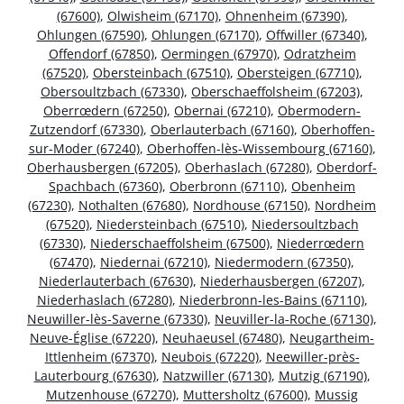
(67600)
,
Olwisheim (67170)
,
Ohnenheim (67390)
,
Ohlungen (67590)
,
Ohlungen (67170)
,
Offwiller (67340)
,
Offendorf (67850)
,
Oermingen (67970)
,
Odratzheim
(67520)
,
Obersteinbach (67510)
,
Obersteigen (67710)
,
Obersoultzbach (67330)
,
Oberschaeffolsheim (67203)
,
Oberrœdern (67250)
,
Obernai (67210)
,
Obermodern-
Zutzendorf (67330)
,
Oberlauterbach (67160)
,
Oberhoffen-
sur-Moder (67240)
,
Oberhoffen-lès-Wissembourg (67160)
,
Oberhausbergen (67205)
,
Oberhaslach (67280)
,
Oberdorf-
Spachbach (67360)
,
Oberbronn (67110)
,
Obenheim
(67230)
,
Nothalten (67680)
,
Nordhouse (67150)
,
Nordheim
(67520)
,
Niedersteinbach (67510)
,
Niedersoultzbach
(67330)
,
Niederschaeffolsheim (67500)
,
Niederrœdern
(67470)
,
Niedernai (67210)
,
Niedermodern (67350)
,
Niederlauterbach (67630)
,
Niederhausbergen (67207)
,
Niederhaslach (67280)
,
Niederbronn-les-Bains (67110)
,
Neuwiller-lès-Saverne (67330)
,
Neuviller-la-Roche (67130)
,
Neuve-Église (67220)
,
Neuhaeusel (67480)
,
Neugartheim-
Ittlenheim (67370)
,
Neubois (67220)
,
Neewiller-près-
Lauterbourg (67630)
,
Natzwiller (67130)
,
Mutzig (67190)
,
Mutzenhouse (67270)
,
Muttersholtz (67600)
,
Mussig