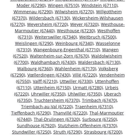
Moder (67290)
,
Wingen (67510)
,
Windstein (67110)
,
Wimmenau (67290)
,
Wilwisheim (67270)
,
Willgottheim
(67370)
,
Wildersbach (67130)
,
Wickersheim-Wilshausen
(67270)
,
Weyersheim (67720)
,
Weyer (67320)
,
Westhouse-
Marmoutier (67440)
,
Westhouse (67230)
,
Westhoffen
(67310)
,
Weiterswiller (67340)
,
Weitbruch (67500)
,
Weislingen (67290)
,
Weinbourg (67340)
,
Wasselonne
(67310)
,
Wangenbourg-Engenthal (67710)
,
Wangen
(67520)
,
Waltenheim-sur-Zorn (67670)
,
Waldolwisheim
(67700)
,
Waldhambach (67430)
,
Waldersbach (67130)
,
Walbourg (67360)
,
Wahlenheim (67170)
,
Volksberg
(67290)
,
Vœllerdingen (67430)
,
Villé (67220)
,
Vendenheim
(67550)
,
Valff (67210)
,
Uttwiller (67330)
,
Uttenhoffen
(67110)
,
Uttenheim (67150)
,
Urmatt (67280)
,
Urbeis
(67220)
,
Uhrwiller (67350)
,
Uhlwiller (67350)
,
Uberach
(67350)
,
Truchtersheim (67370)
,
Trimbach (67470)
,
Triembach-au-Val (67220)
,
Traenheim (67310)
,
Tieffenbach (67290)
,
Thanvillé (67220)
,
Thal-Marmoutier
(67440)
,
Thal-Drulingen (67320)
,
Surbourg (67250)
,
Sundhouse (67920)
,
Stutzheim-Offenheim (67370)
,
Stundwiller (67250)
,
Struth (67290)
,
Strasbourg (67200)
,