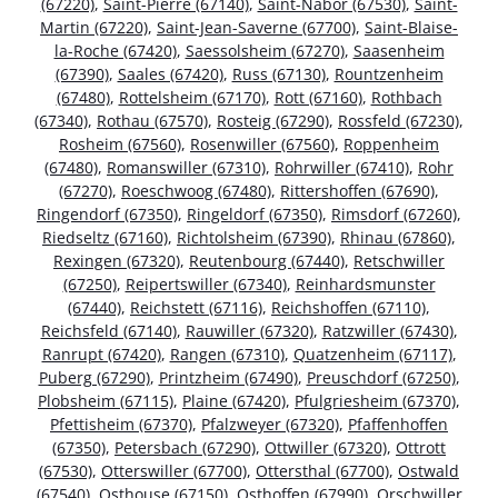
(67220)
,
Saint-Pierre (67140)
,
Saint-Nabor (67530)
,
Saint-
Martin (67220)
,
Saint-Jean-Saverne (67700)
,
Saint-Blaise-
la-Roche (67420)
,
Saessolsheim (67270)
,
Saasenheim
(67390)
,
Saales (67420)
,
Russ (67130)
,
Rountzenheim
(67480)
,
Rottelsheim (67170)
,
Rott (67160)
,
Rothbach
(67340)
,
Rothau (67570)
,
Rosteig (67290)
,
Rossfeld (67230)
,
Rosheim (67560)
,
Rosenwiller (67560)
,
Roppenheim
(67480)
,
Romanswiller (67310)
,
Rohrwiller (67410)
,
Rohr
(67270)
,
Roeschwoog (67480)
,
Rittershoffen (67690)
,
Ringendorf (67350)
,
Ringeldorf (67350)
,
Rimsdorf (67260)
,
Riedseltz (67160)
,
Richtolsheim (67390)
,
Rhinau (67860)
,
Rexingen (67320)
,
Reutenbourg (67440)
,
Retschwiller
(67250)
,
Reipertswiller (67340)
,
Reinhardsmunster
(67440)
,
Reichstett (67116)
,
Reichshoffen (67110)
,
Reichsfeld (67140)
,
Rauwiller (67320)
,
Ratzwiller (67430)
,
Ranrupt (67420)
,
Rangen (67310)
,
Quatzenheim (67117)
,
Puberg (67290)
,
Printzheim (67490)
,
Preuschdorf (67250)
,
Plobsheim (67115)
,
Plaine (67420)
,
Pfulgriesheim (67370)
,
Pfettisheim (67370)
,
Pfalzweyer (67320)
,
Pfaffenhoffen
(67350)
,
Petersbach (67290)
,
Ottwiller (67320)
,
Ottrott
(67530)
,
Otterswiller (67700)
,
Ottersthal (67700)
,
Ostwald
(67540)
,
Osthouse (67150)
,
Osthoffen (67990)
,
Orschwiller