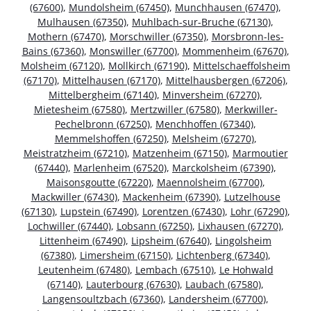
(67600)
,
Mundolsheim (67450)
,
Munchhausen (67470)
,
Mulhausen (67350)
,
Muhlbach-sur-Bruche (67130)
,
Mothern (67470)
,
Morschwiller (67350)
,
Morsbronn-les-
Bains (67360)
,
Monswiller (67700)
,
Mommenheim (67670)
,
Molsheim (67120)
,
Mollkirch (67190)
,
Mittelschaeffolsheim
(67170)
,
Mittelhausen (67170)
,
Mittelhausbergen (67206)
,
Mittelbergheim (67140)
,
Minversheim (67270)
,
Mietesheim (67580)
,
Mertzwiller (67580)
,
Merkwiller-
Pechelbronn (67250)
,
Menchhoffen (67340)
,
Memmelshoffen (67250)
,
Melsheim (67270)
,
Meistratzheim (67210)
,
Matzenheim (67150)
,
Marmoutier
(67440)
,
Marlenheim (67520)
,
Marckolsheim (67390)
,
Maisonsgoutte (67220)
,
Maennolsheim (67700)
,
Mackwiller (67430)
,
Mackenheim (67390)
,
Lutzelhouse
(67130)
,
Lupstein (67490)
,
Lorentzen (67430)
,
Lohr (67290)
,
Lochwiller (67440)
,
Lobsann (67250)
,
Lixhausen (67270)
,
Littenheim (67490)
,
Lipsheim (67640)
,
Lingolsheim
(67380)
,
Limersheim (67150)
,
Lichtenberg (67340)
,
Leutenheim (67480)
,
Lembach (67510)
,
Le Hohwald
(67140)
,
Lauterbourg (67630)
,
Laubach (67580)
,
Langensoultzbach (67360)
,
Landersheim (67700)
,