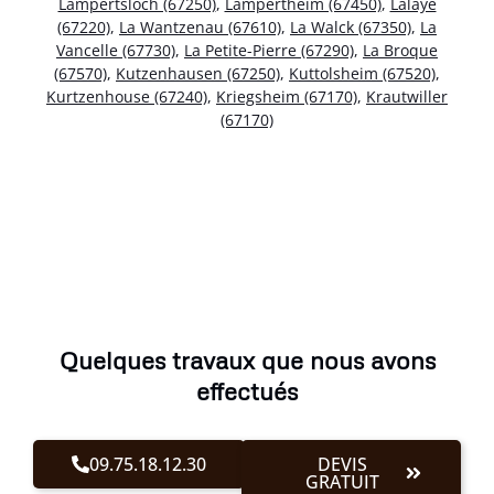
Lampertsloch (67250)
,
Lampertheim (67450)
,
Lalaye
(67220)
,
La Wantzenau (67610)
,
La Walck (67350)
,
La
Vancelle (67730)
,
La Petite-Pierre (67290)
,
La Broque
(67570)
,
Kutzenhausen (67250)
,
Kuttolsheim (67520)
,
Kurtzenhouse (67240)
,
Kriegsheim (67170)
,
Krautwiller
(67170)
Quelques travaux que nous avons
effectués
09.75.18.12.30
DEVIS
GRATUIT