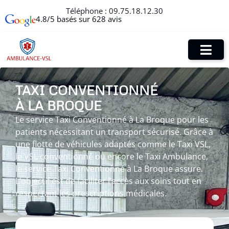
Téléphone :
09.75.18.12.30
4.8/5 basés sur 628 avis
TAXI CONVENTIONNÉ
À LA BROQUE
Le service Taxi Conventionné à La Broque pour les
patients nécessitant un transport sécurisé. Grâce à
une flotte de véhicules adaptés comme le Taxi VSL,
le VSL conventionné ou encore le Taxi Ambulance,
le service Taxi Conventionné à La Broque assure.
L’objectif est de faciliter l’accès aux soins tout en
respectant les prescriptions médicales.