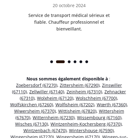
20 octobre 2024
rès
Service de transport médical sérieux et
Po
ice.
fiable. Chauffeur professionnel et
bienveillant.
Nous sommes également disponible à
:
Zoebersdorf (67270)
,
Zittersheim (67290)
,
Zinswiller
(67110)
,
Zellwiller (67140)
,
Zeinheim (67310)
,
Zehnacker
(67310)
,
Wolxheim (67120)
,
Wolschheim (67700)
,
Wolfskirchen (67260)
,
Wolfisheim (67202)
,
Wœrth (67360)
,
Wiwersheim (67370)
,
Wittisheim (67820)
,
Wittersheim
(67670)
,
Witternheim (67230)
,
Wissembourg (67160)
,
Wisches (67130)
,
Wintzenheim-Kochersberg (67370)
,
Wintzenbach (67470)
,
Wintershouse (67590)
,
Wingersheim (67270)
,
Wingersheim (67170)
,
Wingen-sur-