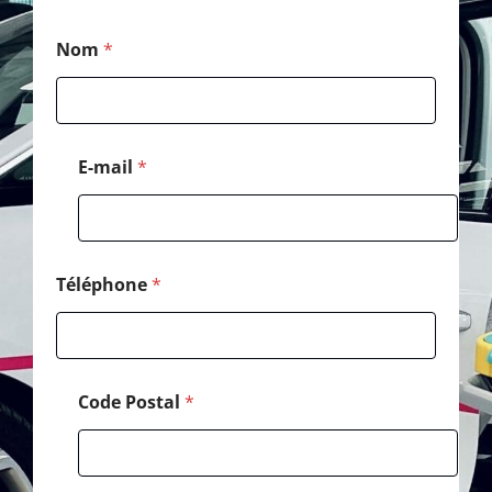
*
Nom
*
*
T
é
l
é
p
E-mail
*
h
o
n
e
Téléphone
*
Code Postal
*