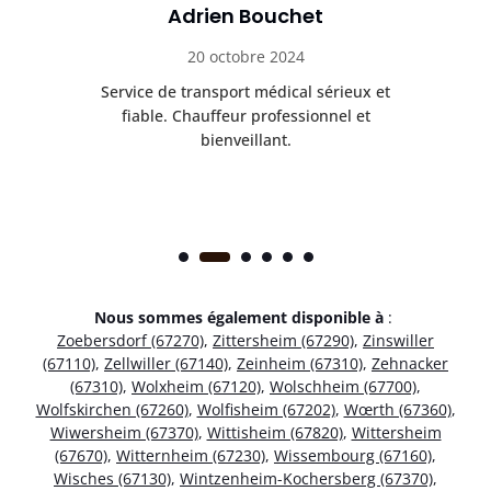
Adrien Bouchet
20 octobre 2024
rès
Service de transport médical sérieux et
Po
ice.
fiable. Chauffeur professionnel et
bienveillant.
Nous sommes également disponible à
:
Zoebersdorf (67270)
,
Zittersheim (67290)
,
Zinswiller
(67110)
,
Zellwiller (67140)
,
Zeinheim (67310)
,
Zehnacker
(67310)
,
Wolxheim (67120)
,
Wolschheim (67700)
,
Wolfskirchen (67260)
,
Wolfisheim (67202)
,
Wœrth (67360)
,
Wiwersheim (67370)
,
Wittisheim (67820)
,
Wittersheim
(67670)
,
Witternheim (67230)
,
Wissembourg (67160)
,
Wisches (67130)
,
Wintzenheim-Kochersberg (67370)
,