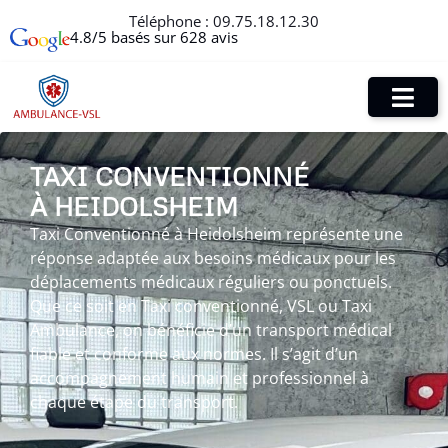
Téléphone :
09.75.18.12.30
4.8/5 basés sur 628 avis
TAXI CONVENTIONNÉ
À HEIDOLSHEIM
Taxi Conventionné à Heidolsheim représente une
réponse adaptée aux besoins médicaux pour les
déplacements médicaux réguliers ou ponctuels.
Que ce soit en Taxi conventionné, VSL ou Taxi
Ambulance, on bénéficie d’un transport médical
fiable et conforme aux normes. Il s’agit d’un
accompagnement humain et professionnel à
chaque étape du transport.