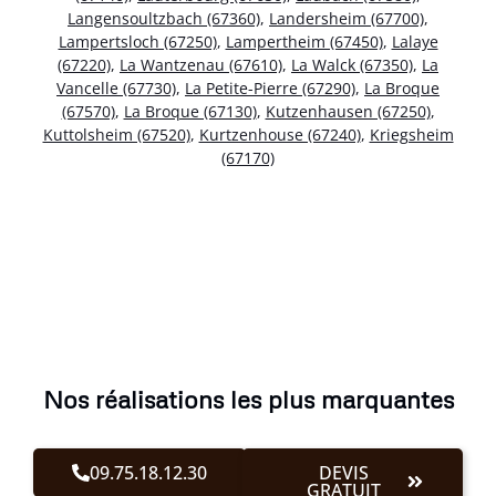
Langensoultzbach (67360)
,
Landersheim (67700)
,
Lampertsloch (67250)
,
Lampertheim (67450)
,
Lalaye
(67220)
,
La Wantzenau (67610)
,
La Walck (67350)
,
La
Vancelle (67730)
,
La Petite-Pierre (67290)
,
La Broque
(67570)
,
La Broque (67130)
,
Kutzenhausen (67250)
,
Kuttolsheim (67520)
,
Kurtzenhouse (67240)
,
Kriegsheim
(67170)
Nos réalisations les plus marquantes
09.75.18.12.30
DEVIS
GRATUIT