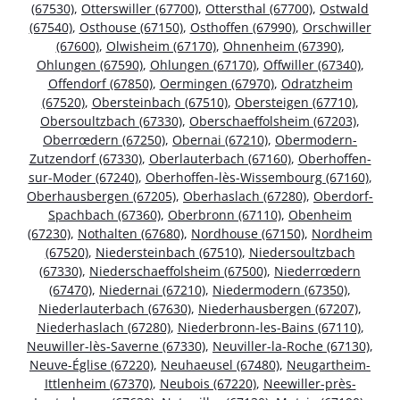
(67530)
,
Otterswiller (67700)
,
Ottersthal (67700)
,
Ostwald
(67540)
,
Osthouse (67150)
,
Osthoffen (67990)
,
Orschwiller
(67600)
,
Olwisheim (67170)
,
Ohnenheim (67390)
,
Ohlungen (67590)
,
Ohlungen (67170)
,
Offwiller (67340)
,
Offendorf (67850)
,
Oermingen (67970)
,
Odratzheim
(67520)
,
Obersteinbach (67510)
,
Obersteigen (67710)
,
Obersoultzbach (67330)
,
Oberschaeffolsheim (67203)
,
Oberrœdern (67250)
,
Obernai (67210)
,
Obermodern-
Zutzendorf (67330)
,
Oberlauterbach (67160)
,
Oberhoffen-
sur-Moder (67240)
,
Oberhoffen-lès-Wissembourg (67160)
,
Oberhausbergen (67205)
,
Oberhaslach (67280)
,
Oberdorf-
Spachbach (67360)
,
Oberbronn (67110)
,
Obenheim
(67230)
,
Nothalten (67680)
,
Nordhouse (67150)
,
Nordheim
(67520)
,
Niedersteinbach (67510)
,
Niedersoultzbach
(67330)
,
Niederschaeffolsheim (67500)
,
Niederrœdern
(67470)
,
Niedernai (67210)
,
Niedermodern (67350)
,
Niederlauterbach (67630)
,
Niederhausbergen (67207)
,
Niederhaslach (67280)
,
Niederbronn-les-Bains (67110)
,
Neuwiller-lès-Saverne (67330)
,
Neuviller-la-Roche (67130)
,
Neuve-Église (67220)
,
Neuhaeusel (67480)
,
Neugartheim-
Ittlenheim (67370)
,
Neubois (67220)
,
Neewiller-près-