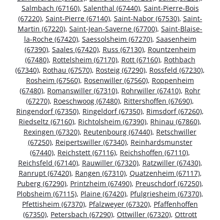
Salmbach (67160)
,
Salenthal (67440)
,
Saint-Pierre-Bois
(67220)
,
Saint-Pierre (67140)
,
Saint-Nabor (67530)
,
Saint-
Martin (67220)
,
Saint-Jean-Saverne (67700)
,
Saint-Blaise-
la-Roche (67420)
,
Saessolsheim (67270)
,
Saasenheim
(67390)
,
Saales (67420)
,
Russ (67130)
,
Rountzenheim
(67480)
,
Rottelsheim (67170)
,
Rott (67160)
,
Rothbach
(67340)
,
Rothau (67570)
,
Rosteig (67290)
,
Rossfeld (67230)
,
Rosheim (67560)
,
Rosenwiller (67560)
,
Roppenheim
(67480)
,
Romanswiller (67310)
,
Rohrwiller (67410)
,
Rohr
(67270)
,
Roeschwoog (67480)
,
Rittershoffen (67690)
,
Ringendorf (67350)
,
Ringeldorf (67350)
,
Rimsdorf (67260)
,
Riedseltz (67160)
,
Richtolsheim (67390)
,
Rhinau (67860)
,
Rexingen (67320)
,
Reutenbourg (67440)
,
Retschwiller
(67250)
,
Reipertswiller (67340)
,
Reinhardsmunster
(67440)
,
Reichstett (67116)
,
Reichshoffen (67110)
,
Reichsfeld (67140)
,
Rauwiller (67320)
,
Ratzwiller (67430)
,
Ranrupt (67420)
,
Rangen (67310)
,
Quatzenheim (67117)
,
Puberg (67290)
,
Printzheim (67490)
,
Preuschdorf (67250)
,
Plobsheim (67115)
,
Plaine (67420)
,
Pfulgriesheim (67370)
,
Pfettisheim (67370)
,
Pfalzweyer (67320)
,
Pfaffenhoffen
(67350)
,
Petersbach (67290)
,
Ottwiller (67320)
,
Ottrott