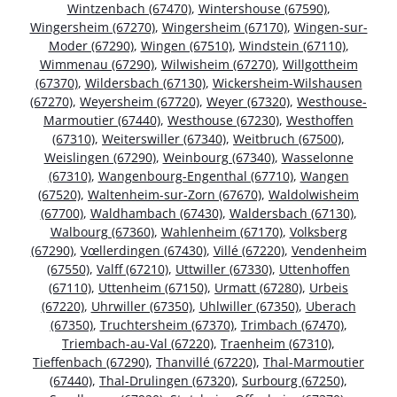
Wintzenbach (67470)
,
Wintershouse (67590)
,
Wingersheim (67270)
,
Wingersheim (67170)
,
Wingen-sur-
Moder (67290)
,
Wingen (67510)
,
Windstein (67110)
,
Wimmenau (67290)
,
Wilwisheim (67270)
,
Willgottheim
(67370)
,
Wildersbach (67130)
,
Wickersheim-Wilshausen
(67270)
,
Weyersheim (67720)
,
Weyer (67320)
,
Westhouse-
Marmoutier (67440)
,
Westhouse (67230)
,
Westhoffen
(67310)
,
Weiterswiller (67340)
,
Weitbruch (67500)
,
Weislingen (67290)
,
Weinbourg (67340)
,
Wasselonne
(67310)
,
Wangenbourg-Engenthal (67710)
,
Wangen
(67520)
,
Waltenheim-sur-Zorn (67670)
,
Waldolwisheim
(67700)
,
Waldhambach (67430)
,
Waldersbach (67130)
,
Walbourg (67360)
,
Wahlenheim (67170)
,
Volksberg
(67290)
,
Vœllerdingen (67430)
,
Villé (67220)
,
Vendenheim
(67550)
,
Valff (67210)
,
Uttwiller (67330)
,
Uttenhoffen
(67110)
,
Uttenheim (67150)
,
Urmatt (67280)
,
Urbeis
(67220)
,
Uhrwiller (67350)
,
Uhlwiller (67350)
,
Uberach
(67350)
,
Truchtersheim (67370)
,
Trimbach (67470)
,
Triembach-au-Val (67220)
,
Traenheim (67310)
,
Tieffenbach (67290)
,
Thanvillé (67220)
,
Thal-Marmoutier
(67440)
,
Thal-Drulingen (67320)
,
Surbourg (67250)
,