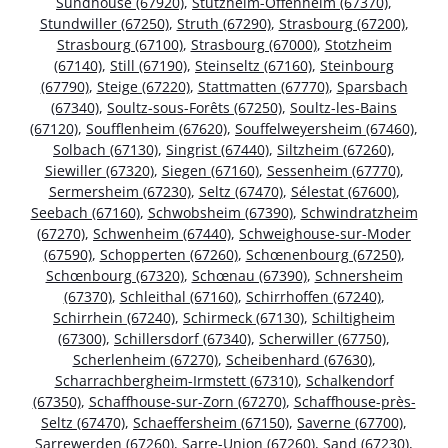
Sundhouse (67920)
,
Stutzheim-Offenheim (67370)
,
Stundwiller (67250)
,
Struth (67290)
,
Strasbourg (67200)
,
Strasbourg (67100)
,
Strasbourg (67000)
,
Stotzheim
(67140)
,
Still (67190)
,
Steinseltz (67160)
,
Steinbourg
(67790)
,
Steige (67220)
,
Stattmatten (67770)
,
Sparsbach
(67340)
,
Soultz-sous-Forêts (67250)
,
Soultz-les-Bains
(67120)
,
Soufflenheim (67620)
,
Souffelweyersheim (67460)
,
Solbach (67130)
,
Singrist (67440)
,
Siltzheim (67260)
,
Siewiller (67320)
,
Siegen (67160)
,
Sessenheim (67770)
,
Sermersheim (67230)
,
Seltz (67470)
,
Sélestat (67600)
,
Seebach (67160)
,
Schwobsheim (67390)
,
Schwindratzheim
(67270)
,
Schwenheim (67440)
,
Schweighouse-sur-Moder
(67590)
,
Schopperten (67260)
,
Schœnenbourg (67250)
,
Schœnbourg (67320)
,
Schœnau (67390)
,
Schnersheim
(67370)
,
Schleithal (67160)
,
Schirrhoffen (67240)
,
Schirrhein (67240)
,
Schirmeck (67130)
,
Schiltigheim
(67300)
,
Schillersdorf (67340)
,
Scherwiller (67750)
,
Scherlenheim (67270)
,
Scheibenhard (67630)
,
Scharrachbergheim-Irmstett (67310)
,
Schalkendorf
(67350)
,
Schaffhouse-sur-Zorn (67270)
,
Schaffhouse-près-
Seltz (67470)
,
Schaeffersheim (67150)
,
Saverne (67700)
,
Sarrewerden (67260)
,
Sarre-Union (67260)
,
Sand (67230)
,