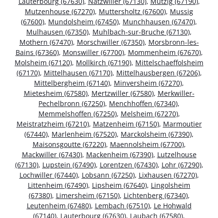
Lauterbourg (67630)
,
Natzwiller (67130)
,
Mutzig (67190)
,
Mutzenhouse (67270)
,
Muttersholtz (67600)
,
Mussig
(67600)
,
Mundolsheim (67450)
,
Munchhausen (67470)
,
Mulhausen (67350)
,
Muhlbach-sur-Bruche (67130)
,
Mothern (67470)
,
Morschwiller (67350)
,
Morsbronn-les-
Bains (67360)
,
Monswiller (67700)
,
Mommenheim (67670)
,
Molsheim (67120)
,
Mollkirch (67190)
,
Mittelschaeffolsheim
(67170)
,
Mittelhausen (67170)
,
Mittelhausbergen (67206)
,
Mittelbergheim (67140)
,
Minversheim (67270)
,
Mietesheim (67580)
,
Mertzwiller (67580)
,
Merkwiller-
Pechelbronn (67250)
,
Menchhoffen (67340)
,
Memmelshoffen (67250)
,
Melsheim (67270)
,
Meistratzheim (67210)
,
Matzenheim (67150)
,
Marmoutier
(67440)
,
Marlenheim (67520)
,
Marckolsheim (67390)
,
Maisonsgoutte (67220)
,
Maennolsheim (67700)
,
Mackwiller (67430)
,
Mackenheim (67390)
,
Lutzelhouse
(67130)
,
Lupstein (67490)
,
Lorentzen (67430)
,
Lohr (67290)
,
Lochwiller (67440)
,
Lobsann (67250)
,
Lixhausen (67270)
,
Littenheim (67490)
,
Lipsheim (67640)
,
Lingolsheim
(67380)
,
Limersheim (67150)
,
Lichtenberg (67340)
,
Leutenheim (67480)
,
Lembach (67510)
,
Le Hohwald
(67140)
,
Lauterbourg (67630)
,
Laubach (67580)
,