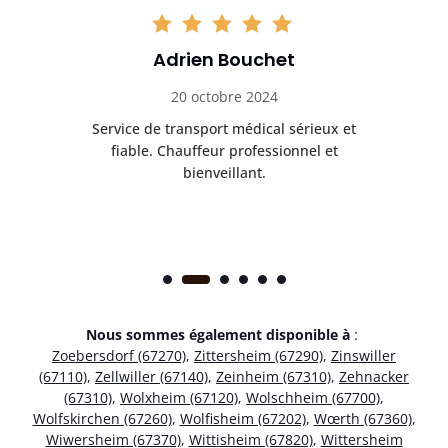
Adrien Bouchet
20 octobre 2024
rès
Service de transport médical sérieux et
Po
ice.
fiable. Chauffeur professionnel et
bienveillant.
Nous sommes également disponible à
:
Zoebersdorf (67270)
,
Zittersheim (67290)
,
Zinswiller
(67110)
,
Zellwiller (67140)
,
Zeinheim (67310)
,
Zehnacker
(67310)
,
Wolxheim (67120)
,
Wolschheim (67700)
,
Wolfskirchen (67260)
,
Wolfisheim (67202)
,
Wœrth (67360)
,
Wiwersheim (67370)
,
Wittisheim (67820)
,
Wittersheim