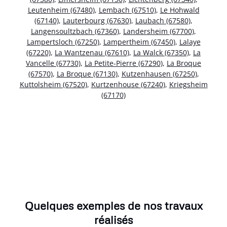
Leutenheim (67480)
,
Lembach (67510)
,
Le Hohwald
(67140)
,
Lauterbourg (67630)
,
Laubach (67580)
,
Langensoultzbach (67360)
,
Landersheim (67700)
,
Lampertsloch (67250)
,
Lampertheim (67450)
,
Lalaye
(67220)
,
La Wantzenau (67610)
,
La Walck (67350)
,
La
Vancelle (67730)
,
La Petite-Pierre (67290)
,
La Broque
(67570)
,
La Broque (67130)
,
Kutzenhausen (67250)
,
Kuttolsheim (67520)
,
Kurtzenhouse (67240)
,
Kriegsheim
(67170)
Quelques exemples de nos travaux
réalisés