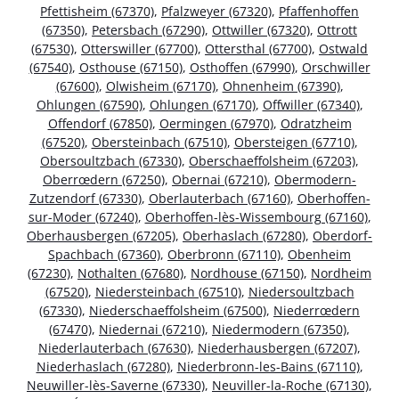
Pfettisheim (67370)
,
Pfalzweyer (67320)
,
Pfaffenhoffen
(67350)
,
Petersbach (67290)
,
Ottwiller (67320)
,
Ottrott
(67530)
,
Otterswiller (67700)
,
Ottersthal (67700)
,
Ostwald
(67540)
,
Osthouse (67150)
,
Osthoffen (67990)
,
Orschwiller
(67600)
,
Olwisheim (67170)
,
Ohnenheim (67390)
,
Ohlungen (67590)
,
Ohlungen (67170)
,
Offwiller (67340)
,
Offendorf (67850)
,
Oermingen (67970)
,
Odratzheim
(67520)
,
Obersteinbach (67510)
,
Obersteigen (67710)
,
Obersoultzbach (67330)
,
Oberschaeffolsheim (67203)
,
Oberrœdern (67250)
,
Obernai (67210)
,
Obermodern-
Zutzendorf (67330)
,
Oberlauterbach (67160)
,
Oberhoffen-
sur-Moder (67240)
,
Oberhoffen-lès-Wissembourg (67160)
,
Oberhausbergen (67205)
,
Oberhaslach (67280)
,
Oberdorf-
Spachbach (67360)
,
Oberbronn (67110)
,
Obenheim
(67230)
,
Nothalten (67680)
,
Nordhouse (67150)
,
Nordheim
(67520)
,
Niedersteinbach (67510)
,
Niedersoultzbach
(67330)
,
Niederschaeffolsheim (67500)
,
Niederrœdern
(67470)
,
Niedernai (67210)
,
Niedermodern (67350)
,
Niederlauterbach (67630)
,
Niederhausbergen (67207)
,
Niederhaslach (67280)
,
Niederbronn-les-Bains (67110)
,
Neuwiller-lès-Saverne (67330)
,
Neuviller-la-Roche (67130)
,