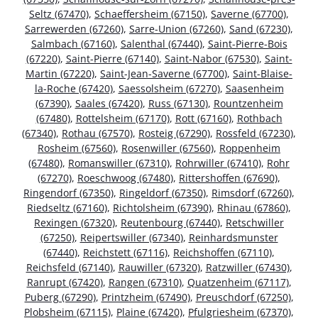
Seltz (67470)
,
Schaeffersheim (67150)
,
Saverne (67700)
,
Sarrewerden (67260)
,
Sarre-Union (67260)
,
Sand (67230)
,
Salmbach (67160)
,
Salenthal (67440)
,
Saint-Pierre-Bois
(67220)
,
Saint-Pierre (67140)
,
Saint-Nabor (67530)
,
Saint-
Martin (67220)
,
Saint-Jean-Saverne (67700)
,
Saint-Blaise-
la-Roche (67420)
,
Saessolsheim (67270)
,
Saasenheim
(67390)
,
Saales (67420)
,
Russ (67130)
,
Rountzenheim
(67480)
,
Rottelsheim (67170)
,
Rott (67160)
,
Rothbach
(67340)
,
Rothau (67570)
,
Rosteig (67290)
,
Rossfeld (67230)
,
Rosheim (67560)
,
Rosenwiller (67560)
,
Roppenheim
(67480)
,
Romanswiller (67310)
,
Rohrwiller (67410)
,
Rohr
(67270)
,
Roeschwoog (67480)
,
Rittershoffen (67690)
,
Ringendorf (67350)
,
Ringeldorf (67350)
,
Rimsdorf (67260)
,
Riedseltz (67160)
,
Richtolsheim (67390)
,
Rhinau (67860)
,
Rexingen (67320)
,
Reutenbourg (67440)
,
Retschwiller
(67250)
,
Reipertswiller (67340)
,
Reinhardsmunster
(67440)
,
Reichstett (67116)
,
Reichshoffen (67110)
,
Reichsfeld (67140)
,
Rauwiller (67320)
,
Ratzwiller (67430)
,
Ranrupt (67420)
,
Rangen (67310)
,
Quatzenheim (67117)
,
Puberg (67290)
,
Printzheim (67490)
,
Preuschdorf (67250)
,
Plobsheim (67115)
,
Plaine (67420)
,
Pfulgriesheim (67370)
,