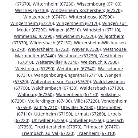
(67670)
,
Witternheim (67230)
,
Wissembourg (67160)
,
Wisches (67130)
,
Wintzenheim-Kochersberg (67370)
,
Wintzenbach (67470)
,
Wintershouse (67590)
,
Wingersheim (67270)
,
Wingersheim (67170)
,
Wingen-sur-
Moder (67290)
,
Wingen (67510)
,
Windstein (67110)
,
Wimmenau (67290)
,
Wilwisheim (67270)
,
Willgottheim
(67370)
,
Wildersbach (67130)
,
Wickersheim-Wilshausen
(67270)
,
Weyersheim (67720)
,
Weyer (67320)
,
Westhouse-
Marmoutier (67440)
,
Westhouse (67230)
,
Westhoffen
(67310)
,
Weiterswiller (67340)
,
Weitbruch (67500)
,
Weislingen (67290)
,
Weinbourg (67340)
,
Wasselonne
(67310)
,
Wangenbourg-Engenthal (67710)
,
Wangen
(67520)
,
Waltenheim-sur-Zorn (67670)
,
Waldolwisheim
(67700)
,
Waldhambach (67430)
,
Waldersbach (67130)
,
Walbourg (67360)
,
Wahlenheim (67170)
,
Volksberg
(67290)
,
Vœllerdingen (67430)
,
Villé (67220)
,
Vendenheim
(67550)
,
Valff (67210)
,
Uttwiller (67330)
,
Uttenhoffen
(67110)
,
Uttenheim (67150)
,
Urmatt (67280)
,
Urbeis
(67220)
,
Uhrwiller (67350)
,
Uhlwiller (67350)
,
Uberach
(67350)
,
Truchtersheim (67370)
,
Trimbach (67470)
,
Triembach-au-Val (67220)
,
Traenheim (67310)
,