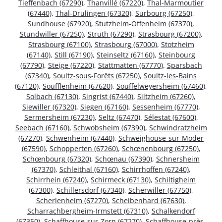
Tieffenbach (67290)
,
Thanvillé (67220)
,
Thal-Marmoutier
(67440)
,
Thal-Drulingen (67320)
,
Surbourg (67250)
,
Sundhouse (67920)
,
Stutzheim-Offenheim (67370)
,
Stundwiller (67250)
,
Struth (67290)
,
Strasbourg (67200)
,
Strasbourg (67100)
,
Strasbourg (67000)
,
Stotzheim
(67140)
,
Still (67190)
,
Steinseltz (67160)
,
Steinbourg
(67790)
,
Steige (67220)
,
Stattmatten (67770)
,
Sparsbach
(67340)
,
Soultz-sous-Forêts (67250)
,
Soultz-les-Bains
(67120)
,
Soufflenheim (67620)
,
Souffelweyersheim (67460)
,
Solbach (67130)
,
Singrist (67440)
,
Siltzheim (67260)
,
Siewiller (67320)
,
Siegen (67160)
,
Sessenheim (67770)
,
Sermersheim (67230)
,
Seltz (67470)
,
Sélestat (67600)
,
Seebach (67160)
,
Schwobsheim (67390)
,
Schwindratzheim
(67270)
,
Schwenheim (67440)
,
Schweighouse-sur-Moder
(67590)
,
Schopperten (67260)
,
Schœnenbourg (67250)
,
Schœnbourg (67320)
,
Schœnau (67390)
,
Schnersheim
(67370)
,
Schleithal (67160)
,
Schirrhoffen (67240)
,
Schirrhein (67240)
,
Schirmeck (67130)
,
Schiltigheim
(67300)
,
Schillersdorf (67340)
,
Scherwiller (67750)
,
Scherlenheim (67270)
,
Scheibenhard (67630)
,
Scharrachbergheim-Irmstett (67310)
,
Schalkendorf
(67350)
,
Schaffhouse-sur-Zorn (67270)
,
Schaffhouse-près-