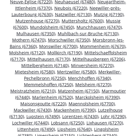
Neuve-Église (67220)
,
Neuhaeusel (67480)
,
Neugartheim-
Ittlenheim (67370)
,
Neubois (67220)
,
Neewiller-près-
Lauterbourg (67630)
,
Natzwiller (67130)
,
Mutzig (67190)
,
Mutzenhouse (67270)
,
Muttersholtz (67600)
,
Mussig
(67600)
,
Mundolsheim (67450)
,
Munchhausen (67470)
,
Mulhausen (67350)
,
Muhlbach-sur-Bruche (67130)
,
Mothern (67470)
,
Morschwiller (67350)
,
Morsbronn-les-
Bains (67360)
,
Monswiller (67700)
,
Mommenheim (67670)
,
Molsheim (67120)
,
Mollkirch (67190)
,
Mittelschaeffolsheim
(67170)
,
Mittelhausen (67170)
,
Mittelhausbergen (67206)
,
Mittelbergheim (67140)
,
Minversheim (67270)
,
Mietesheim (67580)
,
Mertzwiller (67580)
,
Merkwiller-
Pechelbronn (67250)
,
Menchhoffen (67340)
,
Memmelshoffen (67250)
,
Melsheim (67270)
,
Meistratzheim (67210)
,
Matzenheim (67150)
,
Marmoutier
(67440)
,
Marlenheim (67520)
,
Marckolsheim (67390)
,
Maisonsgoutte (67220)
,
Maennolsheim (67700)
,
Mackwiller (67430)
,
Mackenheim (67390)
,
Lutzelhouse
(67130)
,
Lupstein (67490)
,
Lorentzen (67430)
,
Lohr (67290)
,
Lochwiller (67440)
,
Lobsann (67250)
,
Lixhausen (67270)
,
Littenheim (67490)
,
Lipsheim (67640)
,
Lingolsheim
(67380)
,
Limersheim (67150)
,
Lichtenberg (67340)
,