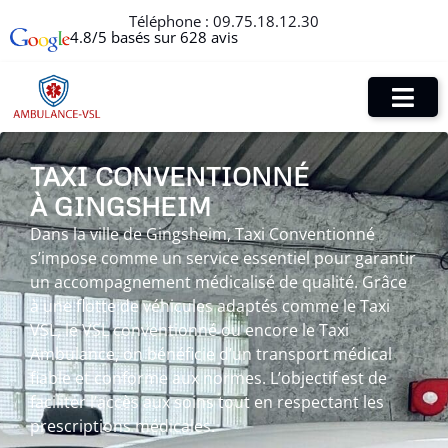
Téléphone :
09.75.18.12.30
4.8/5 basés sur 628 avis
TAXI CONVENTIONNÉ
À GINGSHEIM
Dans la ville de Gingsheim, Taxi Conventionné
s’impose comme un service essentiel pour garantir
un accompagnement médicalisé de qualité. Grâce
à une flotte de véhicules adaptés comme le Taxi
VSL, le VSL conventionné ou encore le Taxi
Ambulance, on bénéficie d’un transport médical
fiable et conforme aux normes. L’objectif est de
faciliter l’accès aux soins tout en respectant les
prescriptions médicales.