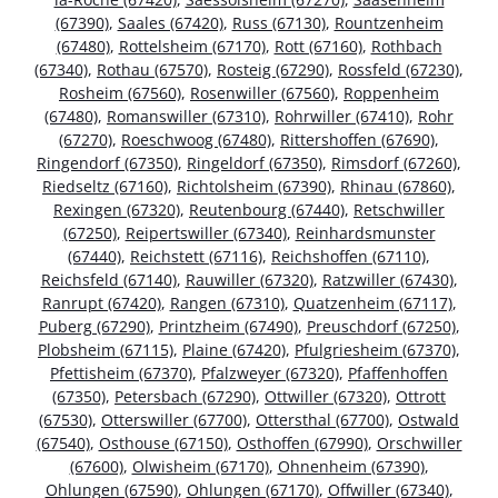
(67390)
,
Saales (67420)
,
Russ (67130)
,
Rountzenheim
(67480)
,
Rottelsheim (67170)
,
Rott (67160)
,
Rothbach
(67340)
,
Rothau (67570)
,
Rosteig (67290)
,
Rossfeld (67230)
,
Rosheim (67560)
,
Rosenwiller (67560)
,
Roppenheim
(67480)
,
Romanswiller (67310)
,
Rohrwiller (67410)
,
Rohr
(67270)
,
Roeschwoog (67480)
,
Rittershoffen (67690)
,
Ringendorf (67350)
,
Ringeldorf (67350)
,
Rimsdorf (67260)
,
Riedseltz (67160)
,
Richtolsheim (67390)
,
Rhinau (67860)
,
Rexingen (67320)
,
Reutenbourg (67440)
,
Retschwiller
(67250)
,
Reipertswiller (67340)
,
Reinhardsmunster
(67440)
,
Reichstett (67116)
,
Reichshoffen (67110)
,
Reichsfeld (67140)
,
Rauwiller (67320)
,
Ratzwiller (67430)
,
Ranrupt (67420)
,
Rangen (67310)
,
Quatzenheim (67117)
,
Puberg (67290)
,
Printzheim (67490)
,
Preuschdorf (67250)
,
Plobsheim (67115)
,
Plaine (67420)
,
Pfulgriesheim (67370)
,
Pfettisheim (67370)
,
Pfalzweyer (67320)
,
Pfaffenhoffen
(67350)
,
Petersbach (67290)
,
Ottwiller (67320)
,
Ottrott
(67530)
,
Otterswiller (67700)
,
Ottersthal (67700)
,
Ostwald
(67540)
,
Osthouse (67150)
,
Osthoffen (67990)
,
Orschwiller
(67600)
,
Olwisheim (67170)
,
Ohnenheim (67390)
,
Ohlungen (67590)
,
Ohlungen (67170)
,
Offwiller (67340)
,