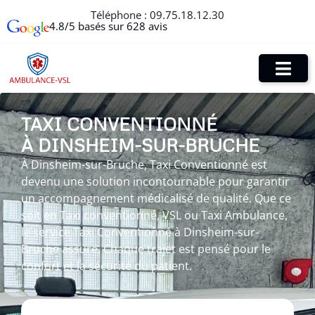
Téléphone :
09.75.18.12.30
4.8/5 basés sur 628 avis
TAXI CONVENTIONNÉ
À DINSHEIM-SUR-BRUCHE
À Dinsheim-sur-Bruche, Taxi Conventionné est
devenu une solution incontournable pour garantir
un accompagnement médicalisé de qualité. Que ce
soit en Taxi conventionné, VSL ou Taxi Ambulance,
le service Taxi Conventionné à Dinsheim-sur-
Bruche assure. Chaque trajet est pensé pour le
confort et la sécurité du patient.