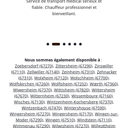
rès
Service de transport médical sérieux et
Po
ice.
fiable. Chauffeur professionnel et
bienveillant.
Nous sommes également disponible à
:
Zoebersdorf (67270)
,
Zittersheim (67290)
,
Zinswiller
(67110)
,
Zellwiller (67140)
,
Zeinheim (67310)
,
Zehnacker
(67310)
,
Wolxheim (67120)
,
Wolschheim (67700)
,
Wolfskirchen (67260)
,
Wolfisheim (67202)
,
Wœrth (67360)
,
Wiwersheim (67370)
,
Wittisheim (67820)
,
Wittersheim
(67670)
,
Witternheim (67230)
,
Wissembourg (67160)
,
Wisches (67130)
,
Wintzenheim-Kochersberg (67370)
,
Wintzenbach (67470)
,
Wintershouse (67590)
,
Wingersheim (67270)
,
Wingersheim (67170)
,
Wingen-sur-
Moder (67290)
,
Wingen (67510)
,
Windstein (67110)
,
Wimmenau (67290)
,
Wilwisheim (67270)
,
Willgottheim