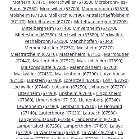
Mothern (67470)
,
Morschwiller (67350)
,
Morsbronn-les-
Bains (67360)
,
Monswiller (67700)
,
Mommenheim (67670)
,
Molsheim (67120)
,
Mollkirch (67190)
,
Mittelschaeffolsheim
(67170)
,
Mittelhausen (67170)
,
Mittelhausbergen (67206)
,
Mittelbergheim (67140)
,
Minversheim (67270)
,
Mietesheim (67580)
,
Mertzwiller (67580)
,
Merkwiller-
Pechelbronn (67250)
,
Menchhoffen (67340)
,
Memmelshoffen (67250)
,
Melsheim (67270)
,
Meistratzheim (67210)
,
Matzenheim (67150)
,
Marmoutier
(67440)
,
Marlenheim (67520)
,
Marckolsheim (67390)
,
Maisonsgoutte (67220)
,
Maennolsheim (67700)
,
Mackwiller (67430)
,
Mackenheim (67390)
,
Lutzelhouse
(67130)
,
Lupstein (67490)
,
Lorentzen (67430)
,
Lohr (67290)
,
Lochwiller (67440)
,
Lobsann (67250)
,
Lixhausen (67270)
,
Littenheim (67490)
,
Lipsheim (67640)
,
Lingolsheim
(67380)
,
Limersheim (67150)
,
Lichtenberg (67340)
,
Leutenheim (67480)
,
Lembach (67510)
,
Le Hohwald
(67140)
,
Lauterbourg (67630)
,
Laubach (67580)
,
Langensoultzbach (67360)
,
Landersheim (67700)
,
Lampertsloch (67250)
,
Lampertheim (67450)
,
Lalaye
(67220)
,
La Wantzenau (67610)
,
La Walck (67350)
,
La
Vancelle (67730)
,
La Petite-Pierre (67290)
,
La Broque