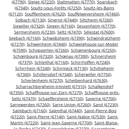
(67790)
,
Steige (67220)
,
Stattmatten (67770)
,
Sparsbach
(67340)
,
Soultz-sous-Forêts (67250)
,
Soultz-les-Bains
(67120)
,
Soufflenheim (67620)
,
Souffelweyersheim (67460)
,
Solbach (67130)
,
Singrist (67440)
,
Siltzheim (67260)
,
Siewiller (67320)
,
Siegen (67160)
,
Sessenheim (67770)
,
Sermersheim (67230)
,
Seltz (67470)
,
Sélestat (67600)
,
Seebach (67160)
,
Schwobsheim (67390)
,
Schwindratzheim
(67270)
,
Schwenheim (67440)
,
Schweighouse-sur-Moder
(67590)
,
Schopperten (67260)
,
Schœnenbourg (67250)
,
Schœnbourg (67320)
,
Schœnau (67390)
,
Schnersheim
(67370)
,
Schleithal (67160)
,
Schirrhoffen (67240)
,
Schirrhein (67240)
,
Schirmeck (67130)
,
Schiltigheim
(67300)
,
Schillersdorf (67340)
,
Scherwiller (67750)
,
Scherlenheim (67270)
,
Scheibenhard (67630)
,
Scharrachbergheim-Irmstett (67310)
,
Schalkendorf
(67350)
,
Schaffhouse-sur-Zorn (67270)
,
Schaffhouse-près-
Seltz (67470)
,
Schaeffersheim (67150)
,
Saverne (67700)
,
Sarrewerden (67260)
,
Sarre-Union (67260)
,
Sand (67230)
,
Salmbach (67160)
,
Salenthal (67440)
,
Saint-Pierre-Bois
(67220)
,
Saint-Pierre (67140)
,
Saint-Nabor (67530)
,
Saint-
Martin (67220)
,
Saint-Jean-Saverne (67700)
,
Saint-Blaise-
la-Roche (67420)
,
Saessolsheim (67270)
,
Saasenheim