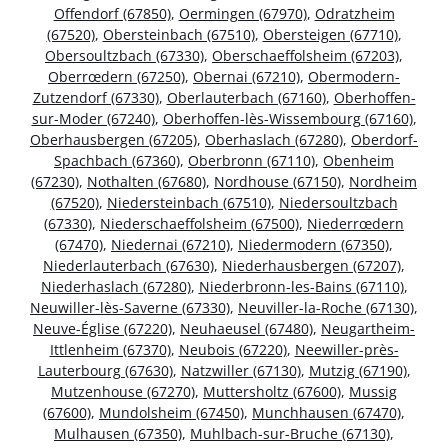
Offendorf (67850)
,
Oermingen (67970)
,
Odratzheim
(67520)
,
Obersteinbach (67510)
,
Obersteigen (67710)
,
Obersoultzbach (67330)
,
Oberschaeffolsheim (67203)
,
Oberrœdern (67250)
,
Obernai (67210)
,
Obermodern-
Zutzendorf (67330)
,
Oberlauterbach (67160)
,
Oberhoffen-
sur-Moder (67240)
,
Oberhoffen-lès-Wissembourg (67160)
,
Oberhausbergen (67205)
,
Oberhaslach (67280)
,
Oberdorf-
Spachbach (67360)
,
Oberbronn (67110)
,
Obenheim
(67230)
,
Nothalten (67680)
,
Nordhouse (67150)
,
Nordheim
(67520)
,
Niedersteinbach (67510)
,
Niedersoultzbach
(67330)
,
Niederschaeffolsheim (67500)
,
Niederrœdern
(67470)
,
Niedernai (67210)
,
Niedermodern (67350)
,
Niederlauterbach (67630)
,
Niederhausbergen (67207)
,
Niederhaslach (67280)
,
Niederbronn-les-Bains (67110)
,
Neuwiller-lès-Saverne (67330)
,
Neuviller-la-Roche (67130)
,
Neuve-Église (67220)
,
Neuhaeusel (67480)
,
Neugartheim-
Ittlenheim (67370)
,
Neubois (67220)
,
Neewiller-près-
Lauterbourg (67630)
,
Natzwiller (67130)
,
Mutzig (67190)
,
Mutzenhouse (67270)
,
Muttersholtz (67600)
,
Mussig
(67600)
,
Mundolsheim (67450)
,
Munchhausen (67470)
,
Mulhausen (67350)
,
Muhlbach-sur-Bruche (67130)
,