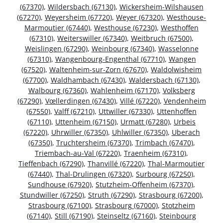
(67370)
,
Wildersbach (67130)
,
Wickersheim-Wilshausen
(67270)
,
Weyersheim (67720)
,
Weyer (67320)
,
Westhouse-
Marmoutier (67440)
,
Westhouse (67230)
,
Westhoffen
(67310)
,
Weiterswiller (67340)
,
Weitbruch (67500)
,
Weislingen (67290)
,
Weinbourg (67340)
,
Wasselonne
(67310)
,
Wangenbourg-Engenthal (67710)
,
Wangen
(67520)
,
Waltenheim-sur-Zorn (67670)
,
Waldolwisheim
(67700)
,
Waldhambach (67430)
,
Waldersbach (67130)
,
Walbourg (67360)
,
Wahlenheim (67170)
,
Volksberg
(67290)
,
Vœllerdingen (67430)
,
Villé (67220)
,
Vendenheim
(67550)
,
Valff (67210)
,
Uttwiller (67330)
,
Uttenhoffen
(67110)
,
Uttenheim (67150)
,
Urmatt (67280)
,
Urbeis
(67220)
,
Uhrwiller (67350)
,
Uhlwiller (67350)
,
Uberach
(67350)
,
Truchtersheim (67370)
,
Trimbach (67470)
,
Triembach-au-Val (67220)
,
Traenheim (67310)
,
Tieffenbach (67290)
,
Thanvillé (67220)
,
Thal-Marmoutier
(67440)
,
Thal-Drulingen (67320)
,
Surbourg (67250)
,
Sundhouse (67920)
,
Stutzheim-Offenheim (67370)
,
Stundwiller (67250)
,
Struth (67290)
,
Strasbourg (67200)
,
Strasbourg (67100)
,
Strasbourg (67000)
,
Stotzheim
(67140)
,
Still (67190)
,
Steinseltz (67160)
,
Steinbourg