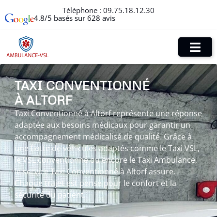
Téléphone :
09.75.18.12.30
4.8/5 basés sur 628 avis
TAXI CONVENTIONNÉ
À ALTORF
Taxi Conventionné à Altorf représente une réponse
adaptée aux besoins médicaux pour garantir un
accompagnement médicalisé de qualité. Grâce à
une flotte de véhicules adaptés comme le Taxi VSL,
le VSL conventionné ou encore le Taxi Ambulance,
le service Taxi Conventionné à Altorf assure.
Chaque trajet est pensé pour le confort et la
sécurité du patient.