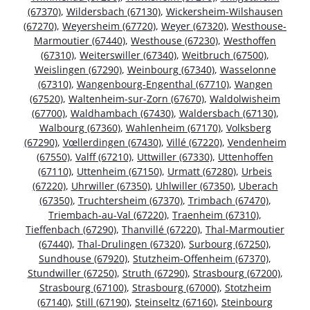
(67370)
,
Wildersbach (67130)
,
Wickersheim-Wilshausen
(67270)
,
Weyersheim (67720)
,
Weyer (67320)
,
Westhouse-
Marmoutier (67440)
,
Westhouse (67230)
,
Westhoffen
(67310)
,
Weiterswiller (67340)
,
Weitbruch (67500)
,
Weislingen (67290)
,
Weinbourg (67340)
,
Wasselonne
(67310)
,
Wangenbourg-Engenthal (67710)
,
Wangen
(67520)
,
Waltenheim-sur-Zorn (67670)
,
Waldolwisheim
(67700)
,
Waldhambach (67430)
,
Waldersbach (67130)
,
Walbourg (67360)
,
Wahlenheim (67170)
,
Volksberg
(67290)
,
Vœllerdingen (67430)
,
Villé (67220)
,
Vendenheim
(67550)
,
Valff (67210)
,
Uttwiller (67330)
,
Uttenhoffen
(67110)
,
Uttenheim (67150)
,
Urmatt (67280)
,
Urbeis
(67220)
,
Uhrwiller (67350)
,
Uhlwiller (67350)
,
Uberach
(67350)
,
Truchtersheim (67370)
,
Trimbach (67470)
,
Triembach-au-Val (67220)
,
Traenheim (67310)
,
Tieffenbach (67290)
,
Thanvillé (67220)
,
Thal-Marmoutier
(67440)
,
Thal-Drulingen (67320)
,
Surbourg (67250)
,
Sundhouse (67920)
,
Stutzheim-Offenheim (67370)
,
Stundwiller (67250)
,
Struth (67290)
,
Strasbourg (67200)
,
Strasbourg (67100)
,
Strasbourg (67000)
,
Stotzheim
(67140)
,
Still (67190)
,
Steinseltz (67160)
,
Steinbourg