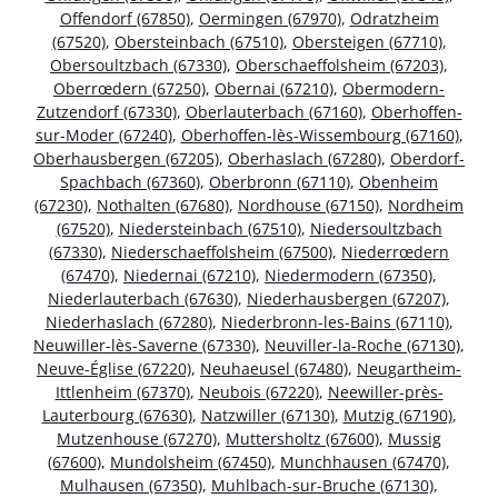
Offendorf (67850)
,
Oermingen (67970)
,
Odratzheim
(67520)
,
Obersteinbach (67510)
,
Obersteigen (67710)
,
Obersoultzbach (67330)
,
Oberschaeffolsheim (67203)
,
Oberrœdern (67250)
,
Obernai (67210)
,
Obermodern-
Zutzendorf (67330)
,
Oberlauterbach (67160)
,
Oberhoffen-
sur-Moder (67240)
,
Oberhoffen-lès-Wissembourg (67160)
,
Oberhausbergen (67205)
,
Oberhaslach (67280)
,
Oberdorf-
Spachbach (67360)
,
Oberbronn (67110)
,
Obenheim
(67230)
,
Nothalten (67680)
,
Nordhouse (67150)
,
Nordheim
(67520)
,
Niedersteinbach (67510)
,
Niedersoultzbach
(67330)
,
Niederschaeffolsheim (67500)
,
Niederrœdern
(67470)
,
Niedernai (67210)
,
Niedermodern (67350)
,
Niederlauterbach (67630)
,
Niederhausbergen (67207)
,
Niederhaslach (67280)
,
Niederbronn-les-Bains (67110)
,
Neuwiller-lès-Saverne (67330)
,
Neuviller-la-Roche (67130)
,
Neuve-Église (67220)
,
Neuhaeusel (67480)
,
Neugartheim-
Ittlenheim (67370)
,
Neubois (67220)
,
Neewiller-près-
Lauterbourg (67630)
,
Natzwiller (67130)
,
Mutzig (67190)
,
Mutzenhouse (67270)
,
Muttersholtz (67600)
,
Mussig
(67600)
,
Mundolsheim (67450)
,
Munchhausen (67470)
,
Mulhausen (67350)
,
Muhlbach-sur-Bruche (67130)
,