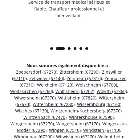
rès
Service de transport médical sérieux et
Po
ice.
fiable. Chauffeur professionnel et
bienveillant.
Nous sommes également disponible à
:
Zoebersdorf (67270)
,
Zittersheim (67290)
,
Zinswiller
(67110)
,
Zellwiller (67140)
,
Zeinheim (67310)
,
Zehnacker
(67310)
,
Wolxheim (67120)
,
Wolschheim (67700)
,
Wolfskirchen (67260)
,
Wolfisheim (67202)
,
Wœrth (67360)
,
Wiwersheim (67370)
,
Wittisheim (67820)
,
Wittersheim
(67670)
,
Witternheim (67230)
,
Wissembourg (67160)
,
Wisches (67130)
,
Wintzenheim-Kochersberg (67370)
,
Wintzenbach (67470)
,
Wintershouse (67590)
,
Wingersheim (67270)
,
Wingersheim (67170)
,
Wingen-sur-
Moder (67290)
,
Wingen (67510)
,
Windstein (67110)
,
Wimmenau (67290)
,
Wilwisheim (67270)
,
Willgottheim