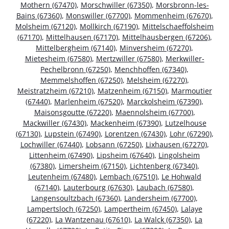
Mothern (67470)
,
Morschwiller (67350)
,
Morsbronn-les-
Bains (67360)
,
Monswiller (67700)
,
Mommenheim (67670)
,
Molsheim (67120)
,
Mollkirch (67190)
,
Mittelschaeffolsheim
(67170)
,
Mittelhausen (67170)
,
Mittelhausbergen (67206)
,
Mittelbergheim (67140)
,
Minversheim (67270)
,
Mietesheim (67580)
,
Mertzwiller (67580)
,
Merkwiller-
Pechelbronn (67250)
,
Menchhoffen (67340)
,
Memmelshoffen (67250)
,
Melsheim (67270)
,
Meistratzheim (67210)
,
Matzenheim (67150)
,
Marmoutier
(67440)
,
Marlenheim (67520)
,
Marckolsheim (67390)
,
Maisonsgoutte (67220)
,
Maennolsheim (67700)
,
Mackwiller (67430)
,
Mackenheim (67390)
,
Lutzelhouse
(67130)
,
Lupstein (67490)
,
Lorentzen (67430)
,
Lohr (67290)
,
Lochwiller (67440)
,
Lobsann (67250)
,
Lixhausen (67270)
,
Littenheim (67490)
,
Lipsheim (67640)
,
Lingolsheim
(67380)
,
Limersheim (67150)
,
Lichtenberg (67340)
,
Leutenheim (67480)
,
Lembach (67510)
,
Le Hohwald
(67140)
,
Lauterbourg (67630)
,
Laubach (67580)
,
Langensoultzbach (67360)
,
Landersheim (67700)
,
Lampertsloch (67250)
,
Lampertheim (67450)
,
Lalaye
(67220)
,
La Wantzenau (67610)
,
La Walck (67350)
,
La