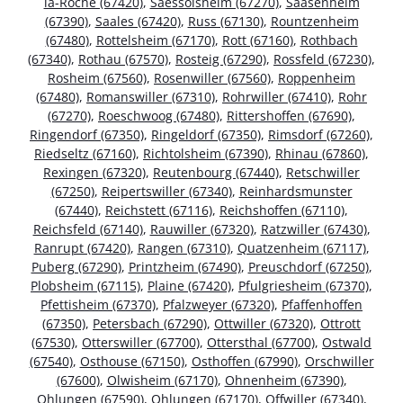
la-Roche (67420)
,
Saessolsheim (67270)
,
Saasenheim
(67390)
,
Saales (67420)
,
Russ (67130)
,
Rountzenheim
(67480)
,
Rottelsheim (67170)
,
Rott (67160)
,
Rothbach
(67340)
,
Rothau (67570)
,
Rosteig (67290)
,
Rossfeld (67230)
,
Rosheim (67560)
,
Rosenwiller (67560)
,
Roppenheim
(67480)
,
Romanswiller (67310)
,
Rohrwiller (67410)
,
Rohr
(67270)
,
Roeschwoog (67480)
,
Rittershoffen (67690)
,
Ringendorf (67350)
,
Ringeldorf (67350)
,
Rimsdorf (67260)
,
Riedseltz (67160)
,
Richtolsheim (67390)
,
Rhinau (67860)
,
Rexingen (67320)
,
Reutenbourg (67440)
,
Retschwiller
(67250)
,
Reipertswiller (67340)
,
Reinhardsmunster
(67440)
,
Reichstett (67116)
,
Reichshoffen (67110)
,
Reichsfeld (67140)
,
Rauwiller (67320)
,
Ratzwiller (67430)
,
Ranrupt (67420)
,
Rangen (67310)
,
Quatzenheim (67117)
,
Puberg (67290)
,
Printzheim (67490)
,
Preuschdorf (67250)
,
Plobsheim (67115)
,
Plaine (67420)
,
Pfulgriesheim (67370)
,
Pfettisheim (67370)
,
Pfalzweyer (67320)
,
Pfaffenhoffen
(67350)
,
Petersbach (67290)
,
Ottwiller (67320)
,
Ottrott
(67530)
,
Otterswiller (67700)
,
Ottersthal (67700)
,
Ostwald
(67540)
,
Osthouse (67150)
,
Osthoffen (67990)
,
Orschwiller
(67600)
,
Olwisheim (67170)
,
Ohnenheim (67390)
,
Ohlungen (67590)
,
Ohlungen (67170)
,
Offwiller (67340)
,