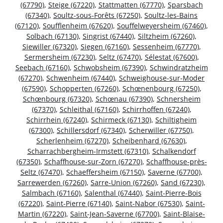
(67790)
,
Steige (67220)
,
Stattmatten (67770)
,
Sparsbach
(67340)
,
Soultz-sous-Forêts (67250)
,
Soultz-les-Bains
(67120)
,
Soufflenheim (67620)
,
Souffelweyersheim (67460)
,
Solbach (67130)
,
Singrist (67440)
,
Siltzheim (67260)
,
Siewiller (67320)
,
Siegen (67160)
,
Sessenheim (67770)
,
Sermersheim (67230)
,
Seltz (67470)
,
Sélestat (67600)
,
Seebach (67160)
,
Schwobsheim (67390)
,
Schwindratzheim
(67270)
,
Schwenheim (67440)
,
Schweighouse-sur-Moder
(67590)
,
Schopperten (67260)
,
Schœnenbourg (67250)
,
Schœnbourg (67320)
,
Schœnau (67390)
,
Schnersheim
(67370)
,
Schleithal (67160)
,
Schirrhoffen (67240)
,
Schirrhein (67240)
,
Schirmeck (67130)
,
Schiltigheim
(67300)
,
Schillersdorf (67340)
,
Scherwiller (67750)
,
Scherlenheim (67270)
,
Scheibenhard (67630)
,
Scharrachbergheim-Irmstett (67310)
,
Schalkendorf
(67350)
,
Schaffhouse-sur-Zorn (67270)
,
Schaffhouse-près-
Seltz (67470)
,
Schaeffersheim (67150)
,
Saverne (67700)
,
Sarrewerden (67260)
,
Sarre-Union (67260)
,
Sand (67230)
,
Salmbach (67160)
,
Salenthal (67440)
,
Saint-Pierre-Bois
(67220)
,
Saint-Pierre (67140)
,
Saint-Nabor (67530)
,
Saint-
Martin (67220)
,
Saint-Jean-Saverne (67700)
,
Saint-Blaise-