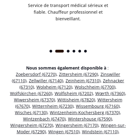
rès
Service de transport médical sérieux et
Po
ice.
fiable. Chauffeur professionnel et
bienveillant.
Nous sommes également disponible à
:
Zoebersdorf (67270)
,
Zittersheim (67290)
,
Zinswiller
(67110)
,
Zellwiller (67140)
,
Zeinheim (67310)
,
Zehnacker
(67310)
,
Wolxheim (67120)
,
Wolschheim (67700)
,
Wolfskirchen (67260)
,
Wolfisheim (67202)
,
Wœrth (67360)
,
Wiwersheim (67370)
,
Wittisheim (67820)
,
Wittersheim
(67670)
,
Witternheim (67230)
,
Wissembourg (67160)
,
Wisches (67130)
,
Wintzenheim-Kochersberg (67370)
,
Wintzenbach (67470)
,
Wintershouse (67590)
,
Wingersheim (67270)
,
Wingersheim (67170)
,
Wingen-sur-
Moder (67290)
,
Wingen (67510)
,
Windstein (67110)
,