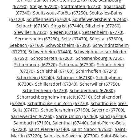
(67790)
,
Steige (67220)
,
Stattmatten (67770)
,
Sparsbach
(67340)
,
Soultz-sous-Forêts (67250)
,
Soultz-les-Bains
(67120)
,
Soufflenheim (67620)
,
Souffelweyersheim (67460)
,
Solbach (67130)
,
Singrist (67440)
,
Siltzheim (67260)
,
Siewiller (67320)
,
Siegen (67160)
,
Sessenheim (67770)
,
Sermersheim (67230)
,
Seltz (67470)
,
Sélestat (67600)
,
Seebach (67160)
,
Schwobsheim (67390)
,
Schwindratzheim
(67270)
,
Schwenheim (67440)
,
Schweighouse-sur-Moder
(67590)
,
Schopperten (67260)
,
Schœnenbourg (67250)
,
Schœnbourg (67320)
,
Schœnau (67390)
,
Schnersheim
(67370)
,
Schleithal (67160)
,
Schirrhoffen (67240)
,
Schirrhein (67240)
,
Schirmeck (67130)
,
Schiltigheim
(67300)
,
Schillersdorf (67340)
,
Scherwiller (67750)
,
Scherlenheim (67270)
,
Scheibenhard (67630)
,
Scharrachbergheim-Irmstett (67310)
,
Schalkendorf
(67350)
,
Schaffhouse-sur-Zorn (67270)
,
Schaffhouse-près-
Seltz (67470)
,
Schaeffersheim (67150)
,
Saverne (67700)
,
Sarrewerden (67260)
,
Sarre-Union (67260)
,
Sand (67230)
,
Salmbach (67160)
,
Salenthal (67440)
,
Saint-Pierre-Bois
(67220)
,
Saint-Pierre (67140)
,
Saint-Nabor (67530)
,
Saint-
Martin (67220)
,
Saint-Jean-Saverne (67700)
,
Saint-Blaise-