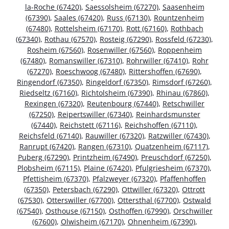
la-Roche (67420)
,
Saessolsheim (67270)
,
Saasenheim
(67390)
,
Saales (67420)
,
Russ (67130)
,
Rountzenheim
(67480)
,
Rottelsheim (67170)
,
Rott (67160)
,
Rothbach
(67340)
,
Rothau (67570)
,
Rosteig (67290)
,
Rossfeld (67230)
,
Rosheim (67560)
,
Rosenwiller (67560)
,
Roppenheim
(67480)
,
Romanswiller (67310)
,
Rohrwiller (67410)
,
Rohr
(67270)
,
Roeschwoog (67480)
,
Rittershoffen (67690)
,
Ringendorf (67350)
,
Ringeldorf (67350)
,
Rimsdorf (67260)
,
Riedseltz (67160)
,
Richtolsheim (67390)
,
Rhinau (67860)
,
Rexingen (67320)
,
Reutenbourg (67440)
,
Retschwiller
(67250)
,
Reipertswiller (67340)
,
Reinhardsmunster
(67440)
,
Reichstett (67116)
,
Reichshoffen (67110)
,
Reichsfeld (67140)
,
Rauwiller (67320)
,
Ratzwiller (67430)
,
Ranrupt (67420)
,
Rangen (67310)
,
Quatzenheim (67117)
,
Puberg (67290)
,
Printzheim (67490)
,
Preuschdorf (67250)
,
Plobsheim (67115)
,
Plaine (67420)
,
Pfulgriesheim (67370)
,
Pfettisheim (67370)
,
Pfalzweyer (67320)
,
Pfaffenhoffen
(67350)
,
Petersbach (67290)
,
Ottwiller (67320)
,
Ottrott
(67530)
,
Otterswiller (67700)
,
Ottersthal (67700)
,
Ostwald
(67540)
,
Osthouse (67150)
,
Osthoffen (67990)
,
Orschwiller
(67600)
,
Olwisheim (67170)
,
Ohnenheim (67390)
,