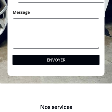
e
Message
ENVOYER
Nos services