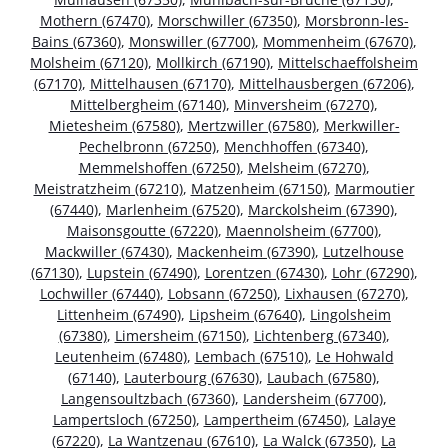
Mothern (67470)
,
Morschwiller (67350)
,
Morsbronn-les-
Bains (67360)
,
Monswiller (67700)
,
Mommenheim (67670)
,
Molsheim (67120)
,
Mollkirch (67190)
,
Mittelschaeffolsheim
(67170)
,
Mittelhausen (67170)
,
Mittelhausbergen (67206)
,
Mittelbergheim (67140)
,
Minversheim (67270)
,
Mietesheim (67580)
,
Mertzwiller (67580)
,
Merkwiller-
Pechelbronn (67250)
,
Menchhoffen (67340)
,
Memmelshoffen (67250)
,
Melsheim (67270)
,
Meistratzheim (67210)
,
Matzenheim (67150)
,
Marmoutier
(67440)
,
Marlenheim (67520)
,
Marckolsheim (67390)
,
Maisonsgoutte (67220)
,
Maennolsheim (67700)
,
Mackwiller (67430)
,
Mackenheim (67390)
,
Lutzelhouse
(67130)
,
Lupstein (67490)
,
Lorentzen (67430)
,
Lohr (67290)
,
Lochwiller (67440)
,
Lobsann (67250)
,
Lixhausen (67270)
,
Littenheim (67490)
,
Lipsheim (67640)
,
Lingolsheim
(67380)
,
Limersheim (67150)
,
Lichtenberg (67340)
,
Leutenheim (67480)
,
Lembach (67510)
,
Le Hohwald
(67140)
,
Lauterbourg (67630)
,
Laubach (67580)
,
Langensoultzbach (67360)
,
Landersheim (67700)
,
Lampertsloch (67250)
,
Lampertheim (67450)
,
Lalaye
(67220)
,
La Wantzenau (67610)
,
La Walck (67350)
,
La