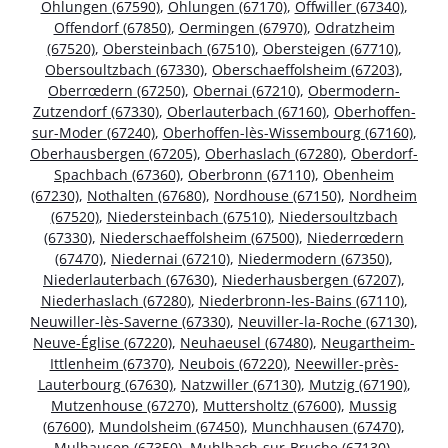
Ohlungen (67590)
,
Ohlungen (67170)
,
Offwiller (67340)
,
Offendorf (67850)
,
Oermingen (67970)
,
Odratzheim
(67520)
,
Obersteinbach (67510)
,
Obersteigen (67710)
,
Obersoultzbach (67330)
,
Oberschaeffolsheim (67203)
,
Oberrœdern (67250)
,
Obernai (67210)
,
Obermodern-
Zutzendorf (67330)
,
Oberlauterbach (67160)
,
Oberhoffen-
sur-Moder (67240)
,
Oberhoffen-lès-Wissembourg (67160)
,
Oberhausbergen (67205)
,
Oberhaslach (67280)
,
Oberdorf-
Spachbach (67360)
,
Oberbronn (67110)
,
Obenheim
(67230)
,
Nothalten (67680)
,
Nordhouse (67150)
,
Nordheim
(67520)
,
Niedersteinbach (67510)
,
Niedersoultzbach
(67330)
,
Niederschaeffolsheim (67500)
,
Niederrœdern
(67470)
,
Niedernai (67210)
,
Niedermodern (67350)
,
Niederlauterbach (67630)
,
Niederhausbergen (67207)
,
Niederhaslach (67280)
,
Niederbronn-les-Bains (67110)
,
Neuwiller-lès-Saverne (67330)
,
Neuviller-la-Roche (67130)
,
Neuve-Église (67220)
,
Neuhaeusel (67480)
,
Neugartheim-
Ittlenheim (67370)
,
Neubois (67220)
,
Neewiller-près-
Lauterbourg (67630)
,
Natzwiller (67130)
,
Mutzig (67190)
,
Mutzenhouse (67270)
,
Muttersholtz (67600)
,
Mussig
(67600)
,
Mundolsheim (67450)
,
Munchhausen (67470)
,
Mulhausen (67350)
,
Muhlbach-sur-Bruche (67130)
,