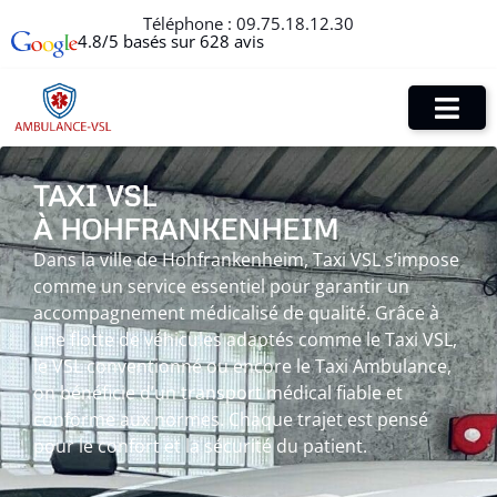
Téléphone :
09.75.18.12.30
4.8/5 basés sur 628 avis
TAXI VSL
À HOHFRANKENHEIM
Dans la ville de Hohfrankenheim, Taxi VSL s’impose
comme un service essentiel pour garantir un
accompagnement médicalisé de qualité. Grâce à
une flotte de véhicules adaptés comme le Taxi VSL,
le VSL conventionné ou encore le Taxi Ambulance,
on bénéficie d’un transport médical fiable et
conforme aux normes. Chaque trajet est pensé
pour le confort et la sécurité du patient.