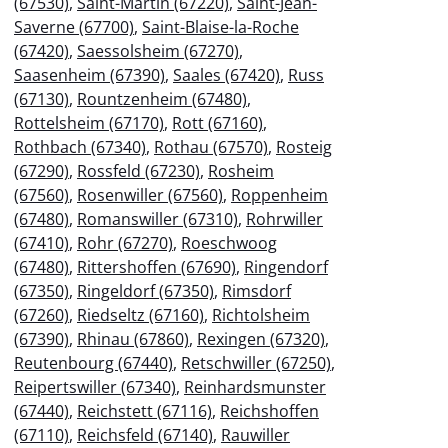
(67530)
,
Saint-Martin (67220)
,
Saint-Jean-
Saverne (67700)
,
Saint-Blaise-la-Roche
(67420)
,
Saessolsheim (67270)
,
Saasenheim (67390)
,
Saales (67420)
,
Russ
(67130)
,
Rountzenheim (67480)
,
Rottelsheim (67170)
,
Rott (67160)
,
Rothbach (67340)
,
Rothau (67570)
,
Rosteig
(67290)
,
Rossfeld (67230)
,
Rosheim
(67560)
,
Rosenwiller (67560)
,
Roppenheim
(67480)
,
Romanswiller (67310)
,
Rohrwiller
(67410)
,
Rohr (67270)
,
Roeschwoog
(67480)
,
Rittershoffen (67690)
,
Ringendorf
(67350)
,
Ringeldorf (67350)
,
Rimsdorf
(67260)
,
Riedseltz (67160)
,
Richtolsheim
(67390)
,
Rhinau (67860)
,
Rexingen (67320)
,
Reutenbourg (67440)
,
Retschwiller (67250)
,
Reipertswiller (67340)
,
Reinhardsmunster
(67440)
,
Reichstett (67116)
,
Reichshoffen
(67110)
,
Reichsfeld (67140)
,
Rauwiller