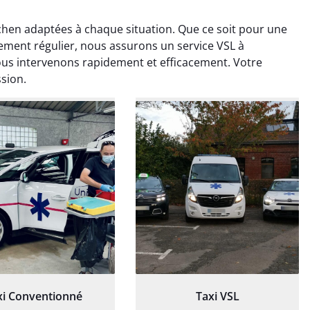
chen adaptées à chaque situation. Que ce soit pour une
tement régulier, nous assurons un service VSL à
us intervenons rapidement et efficacement. Votre
ssion.
ud Deschamps
Jérémy Ferrand
0 janvier 2025
8 septembre 2024
tisfait du transport,
Transport ponctuel et
s’est bien déroulé.
personnel très attentionné.
feur à l’écoute et
Très satisfait du service.
patient.
xi Conventionné
Taxi VSL