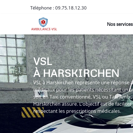
Téléphone :
09.75.18.12.30
Nos services
VSL
À HARSKIRCHEN
VSL à Harskirchen représente une réponse 
médicaux pour les patients nécessitant un t
soit en Taxi conventionné, VSL ou Taxi Ambul
Harskirchen assure. L’objectif est de faciliter
respectant les prescriptions médicales.