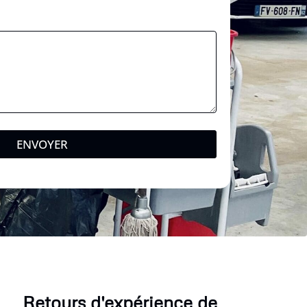
g
e
*
ENVOYER
Retours d'expérience de