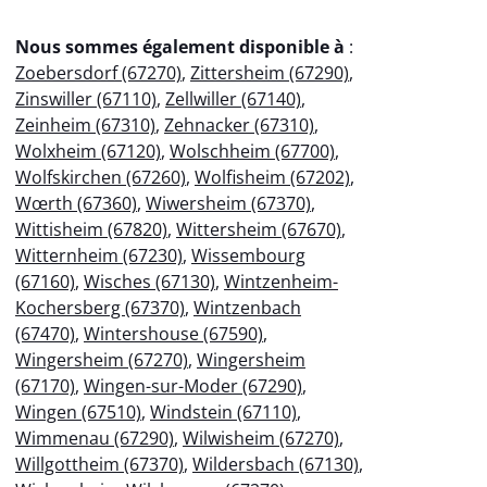
Nous sommes également disponible à
:
Zoebersdorf (67270)
,
Zittersheim (67290)
,
Zinswiller (67110)
,
Zellwiller (67140)
,
Zeinheim (67310)
,
Zehnacker (67310)
,
Wolxheim (67120)
,
Wolschheim (67700)
,
Wolfskirchen (67260)
,
Wolfisheim (67202)
,
Wœrth (67360)
,
Wiwersheim (67370)
,
Wittisheim (67820)
,
Wittersheim (67670)
,
Witternheim (67230)
,
Wissembourg
(67160)
,
Wisches (67130)
,
Wintzenheim-
Kochersberg (67370)
,
Wintzenbach
(67470)
,
Wintershouse (67590)
,
Wingersheim (67270)
,
Wingersheim
(67170)
,
Wingen-sur-Moder (67290)
,
Wingen (67510)
,
Windstein (67110)
,
Wimmenau (67290)
,
Wilwisheim (67270)
,
Willgottheim (67370)
,
Wildersbach (67130)
,