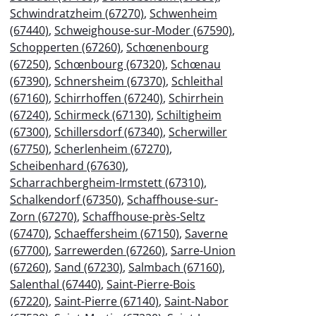
Schwindratzheim (67270)
,
Schwenheim
(67440)
,
Schweighouse-sur-Moder (67590)
,
Schopperten (67260)
,
Schœnenbourg
(67250)
,
Schœnbourg (67320)
,
Schœnau
(67390)
,
Schnersheim (67370)
,
Schleithal
(67160)
,
Schirrhoffen (67240)
,
Schirrhein
(67240)
,
Schirmeck (67130)
,
Schiltigheim
(67300)
,
Schillersdorf (67340)
,
Scherwiller
(67750)
,
Scherlenheim (67270)
,
Scheibenhard (67630)
,
Scharrachbergheim-Irmstett (67310)
,
Schalkendorf (67350)
,
Schaffhouse-sur-
Zorn (67270)
,
Schaffhouse-près-Seltz
(67470)
,
Schaeffersheim (67150)
,
Saverne
(67700)
,
Sarrewerden (67260)
,
Sarre-Union
(67260)
,
Sand (67230)
,
Salmbach (67160)
,
Salenthal (67440)
,
Saint-Pierre-Bois
(67220)
,
Saint-Pierre (67140)
,
Saint-Nabor