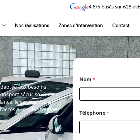
4.8/5 basés sur 628 avi
Nos réalisations
Zones d’intervention
Contact
Nom
*
adaptée aux besoins
ransport sécurisé. Que ce
ance, le service VSL à
 l’accès aux soins tout en
Téléphone
*