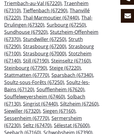
Triembach-au-Val (67220)
,
Traenheim
(67310)
,
Tieffenbach (67290)
,
Thanvillé
(67220)
,
Thal-Marmoutier (67440)
,
Thal-
Drulingen (67320)
,
Surbourg (67250)
,
Sundhouse (67920)
,
Stutzheim-Offenheim
(67370)
,
Stundwiller (67250)
,
Struth
(67290)
,
Strasbourg (67200)
,
Strasbourg
(67100)
,
Strasbourg (67000)
,
Stotzheim
(67140)
,
Still (67190)
,
Steinseltz (67160)
,
Steinbourg (67790)
,
Steige (67220)
,
Stattmatten (67770)
,
Sparsbach (67340)
,
Soultz-sous-Forêts (67250)
,
Soultz-les-
Bains (67120)
,
Soufflenheim (67620)
,
Souffelweyersheim (67460)
,
Solbach
(67130)
,
Singrist (67440)
,
Siltzheim (67260)
,
Siewiller (67320)
,
Siegen (67160)
,
Sessenheim (67770)
,
Sermersheim
(67230)
,
Seltz (67470)
,
Sélestat (67600)
,
Seebach (67160)
,
Schwobsheim (67390)
,