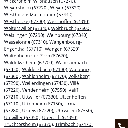
Wickersheim-Wilshausen (67270)
,
Weyersheim (67720)
,
Weyer (67320)
,
Westhouse-Marmoutier (67440)
,
Westhouse (67230)
,
Westhoffen (67310)
,
Weiterswiller (67340)
,
Weitbruch (67500)
,
Weislingen (67290)
,
Weinbourg (67340)
,
Wasselonne (67310)
,
Wangenbourg-
Engenthal (67710)
,
Wangen (67520)
,
Waltenheim-sur-Zorn (67670)
,
Waldolwisheim (67700)
,
Waldhambach
(67430)
,
Waldersbach (67130)
,
Walbourg
(67360)
,
Wahlenheim (67170)
,
Volksberg
(67290)
,
Vœllerdingen (67430)
,
Villé
(67220)
,
Vendenheim (67550)
,
Valff
(67210)
,
Uttwiller (67330)
,
Uttenhoffen
(67110)
,
Uttenheim (67150)
,
Urmatt
(67280)
,
Urbeis (67220)
,
Uhrwiller (67350)
,
Uhlwiller (67350)
,
Uberach (67350)
,
Truchtersheim (67370)
,
Trimbach (67470)
,