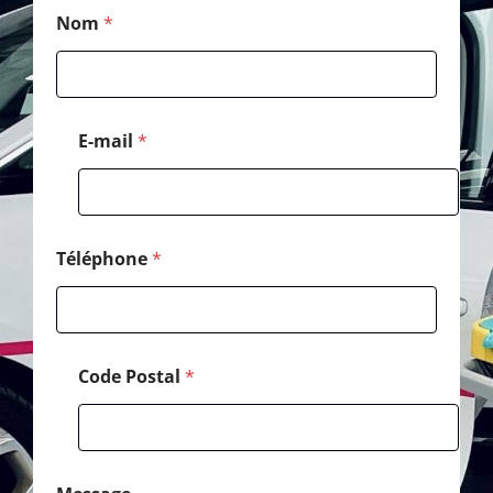
*
Nom
*
*
*
E-mail
*
Téléphone
*
Code Postal
*