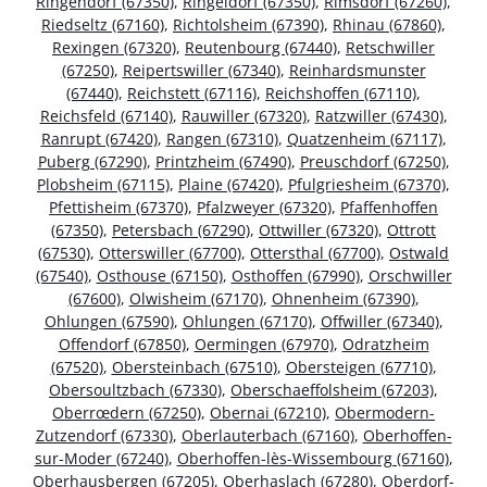
Ringendorf (67350)
,
Ringeldorf (67350)
,
Rimsdorf (67260)
,
Riedseltz (67160)
,
Richtolsheim (67390)
,
Rhinau (67860)
,
Rexingen (67320)
,
Reutenbourg (67440)
,
Retschwiller
(67250)
,
Reipertswiller (67340)
,
Reinhardsmunster
(67440)
,
Reichstett (67116)
,
Reichshoffen (67110)
,
Reichsfeld (67140)
,
Rauwiller (67320)
,
Ratzwiller (67430)
,
Ranrupt (67420)
,
Rangen (67310)
,
Quatzenheim (67117)
,
Puberg (67290)
,
Printzheim (67490)
,
Preuschdorf (67250)
,
Plobsheim (67115)
,
Plaine (67420)
,
Pfulgriesheim (67370)
,
Pfettisheim (67370)
,
Pfalzweyer (67320)
,
Pfaffenhoffen
(67350)
,
Petersbach (67290)
,
Ottwiller (67320)
,
Ottrott
(67530)
,
Otterswiller (67700)
,
Ottersthal (67700)
,
Ostwald
(67540)
,
Osthouse (67150)
,
Osthoffen (67990)
,
Orschwiller
(67600)
,
Olwisheim (67170)
,
Ohnenheim (67390)
,
Ohlungen (67590)
,
Ohlungen (67170)
,
Offwiller (67340)
,
Offendorf (67850)
,
Oermingen (67970)
,
Odratzheim
(67520)
,
Obersteinbach (67510)
,
Obersteigen (67710)
,
Obersoultzbach (67330)
,
Oberschaeffolsheim (67203)
,
Oberrœdern (67250)
,
Obernai (67210)
,
Obermodern-
Zutzendorf (67330)
,
Oberlauterbach (67160)
,
Oberhoffen-
sur-Moder (67240)
,
Oberhoffen-lès-Wissembourg (67160)
,
Oberhausbergen (67205)
,
Oberhaslach (67280)
,
Oberdorf-