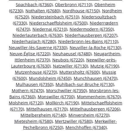
Spachbach (67360)
,
Oberbronn (67110)
,
Obenheim
(67230)
,
Nothalten (67680)
,
Nordhouse (67150)
,
Nordheim
(67520)
,
Niedersteinbach (67510)
,
Niedersoultzbach
(67330)
,
Niederschaeffolsheim (67500)
,
Niederrœdern
(67470)
,
Niedernai (67210)
,
Niedermodern (67350)
,
Niederlauterbach (67630)
,
Niederhausbergen (67207)
,
Niederhaslach (67280)
,
Niederbronn-les-Bains (67110)
,
Neuwiller-lès-Saverne (67330)
,
Neuviller-la-Roche (67130)
,
Neuve-Église (67220)
,
Neuhaeusel (67480)
,
Neugartheim-
Ittlenheim (67370)
,
Neubois (67220)
,
Neewiller-près-
Lauterbourg (67630)
,
Natzwiller (67130)
,
Mutzig (67190)
,
Mutzenhouse (67270)
,
Muttersholtz (67600)
,
Mussig
(67600)
,
Mundolsheim (67450)
,
Munchhausen (67470)
,
Mulhausen (67350)
,
Muhlbach-sur-Bruche (67130)
,
Mothern (67470)
,
Morschwiller (67350)
,
Morsbronn-les-
Bains (67360)
,
Monswiller (67700)
,
Mommenheim (67670)
,
Molsheim (67120)
,
Mollkirch (67190)
,
Mittelschaeffolsheim
(67170)
,
Mittelhausen (67170)
,
Mittelhausbergen (67206)
,
Mittelbergheim (67140)
,
Minversheim (67270)
,
Mietesheim (67580)
,
Mertzwiller (67580)
,
Merkwiller-
Pechelbronn (67250)
,
Menchhoffen (67340)
,