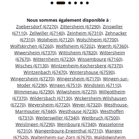
Nous sommes également disponible à
:
Zoebersdorf (67270)
,
Zittersheim (67290)
,
Zinswiller
(67110)
,
Zellwiller (67140)
,
Zeinheim (67310)
,
Zehnacker
(67310)
,
Wolxheim (67120)
,
Wolschheim (67700)
,
Wolfskirchen (67260)
,
Wolfisheim (67202)
,
Wœrth (67360)
,
Wiwersheim (67370)
,
Wittisheim (67820)
,
Wittersheim
(67670)
,
Witternheim (67230)
,
Wissembourg (67160)
,
Wisches (67130)
,
Wintzenheim-Kochersberg (67370)
,
Wintzenbach (67470)
,
Wintershouse (67590)
,
Wingersheim (67270)
,
Wingersheim (67170)
,
Wingen-sur-
Moder (67290)
,
Wingen (67510)
,
Windstein (67110)
,
Wimmenau (67290)
,
Wilwisheim (67270)
,
Willgottheim
(67370)
,
Wildersbach (67130)
,
Wickersheim-Wilshausen
(67270)
,
Weyersheim (67720)
,
Weyer (67320)
,
Westhouse-
Marmoutier (67440)
,
Westhouse (67230)
,
Westhoffen
(67310)
,
Weiterswiller (67340)
,
Weitbruch (67500)
,
Weislingen (67290)
,
Weinbourg (67340)
,
Wasselonne
(67310)
,
Wangenbourg-Engenthal (67710)
,
Wangen
(67520)
,
Waltenheim-sur-Zorn (67670)
,
Waldolwisheim