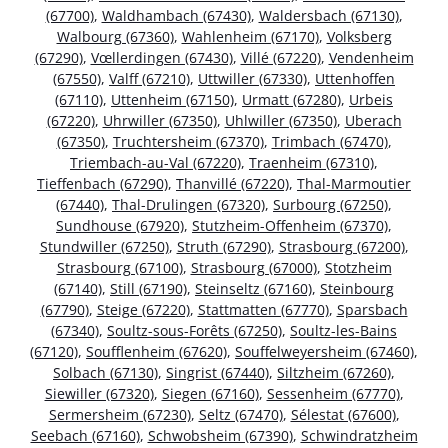
(67700)
,
Waldhambach (67430)
,
Waldersbach (67130)
,
Walbourg (67360)
,
Wahlenheim (67170)
,
Volksberg
(67290)
,
Vœllerdingen (67430)
,
Villé (67220)
,
Vendenheim
(67550)
,
Valff (67210)
,
Uttwiller (67330)
,
Uttenhoffen
(67110)
,
Uttenheim (67150)
,
Urmatt (67280)
,
Urbeis
(67220)
,
Uhrwiller (67350)
,
Uhlwiller (67350)
,
Uberach
(67350)
,
Truchtersheim (67370)
,
Trimbach (67470)
,
Triembach-au-Val (67220)
,
Traenheim (67310)
,
Tieffenbach (67290)
,
Thanvillé (67220)
,
Thal-Marmoutier
(67440)
,
Thal-Drulingen (67320)
,
Surbourg (67250)
,
Sundhouse (67920)
,
Stutzheim-Offenheim (67370)
,
Stundwiller (67250)
,
Struth (67290)
,
Strasbourg (67200)
,
Strasbourg (67100)
,
Strasbourg (67000)
,
Stotzheim
(67140)
,
Still (67190)
,
Steinseltz (67160)
,
Steinbourg
(67790)
,
Steige (67220)
,
Stattmatten (67770)
,
Sparsbach
(67340)
,
Soultz-sous-Forêts (67250)
,
Soultz-les-Bains
(67120)
,
Soufflenheim (67620)
,
Souffelweyersheim (67460)
,
Solbach (67130)
,
Singrist (67440)
,
Siltzheim (67260)
,
Siewiller (67320)
,
Siegen (67160)
,
Sessenheim (67770)
,
Sermersheim (67230)
,
Seltz (67470)
,
Sélestat (67600)
,
Seebach (67160)
,
Schwobsheim (67390)
,
Schwindratzheim