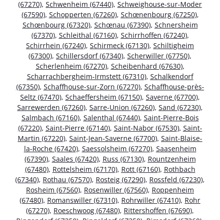
(67270)
,
Schwenheim (67440)
,
Schweighouse-sur-Moder
(67590)
,
Schopperten (67260)
,
Schœnenbourg (67250)
,
Schœnbourg (67320)
,
Schœnau (67390)
,
Schnersheim
(67370)
,
Schleithal (67160)
,
Schirrhoffen (67240)
,
Schirrhein (67240)
,
Schirmeck (67130)
,
Schiltigheim
(67300)
,
Schillersdorf (67340)
,
Scherwiller (67750)
,
Scherlenheim (67270)
,
Scheibenhard (67630)
,
Scharrachbergheim-Irmstett (67310)
,
Schalkendorf
(67350)
,
Schaffhouse-sur-Zorn (67270)
,
Schaffhouse-près-
Seltz (67470)
,
Schaeffersheim (67150)
,
Saverne (67700)
,
Sarrewerden (67260)
,
Sarre-Union (67260)
,
Sand (67230)
,
Salmbach (67160)
,
Salenthal (67440)
,
Saint-Pierre-Bois
(67220)
,
Saint-Pierre (67140)
,
Saint-Nabor (67530)
,
Saint-
Martin (67220)
,
Saint-Jean-Saverne (67700)
,
Saint-Blaise-
la-Roche (67420)
,
Saessolsheim (67270)
,
Saasenheim
(67390)
,
Saales (67420)
,
Russ (67130)
,
Rountzenheim
(67480)
,
Rottelsheim (67170)
,
Rott (67160)
,
Rothbach
(67340)
,
Rothau (67570)
,
Rosteig (67290)
,
Rossfeld (67230)
,
Rosheim (67560)
,
Rosenwiller (67560)
,
Roppenheim
(67480)
,
Romanswiller (67310)
,
Rohrwiller (67410)
,
Rohr
(67270)
,
Roeschwoog (67480)
,
Rittershoffen (67690)
,