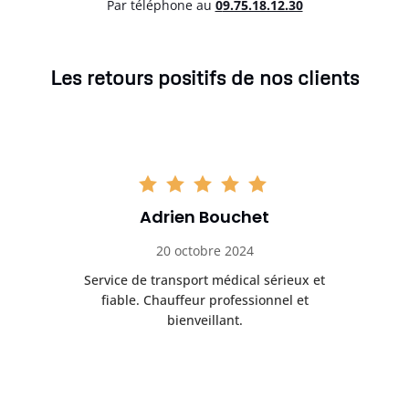
Par téléphone au
0
9.75.18.12.30
Les retours positifs de nos clients
Adrien Bouchet
20 octobre 2024
rès
Service de transport médical sérieux et
Po
ice.
fiable. Chauffeur professionnel et
bienveillant.