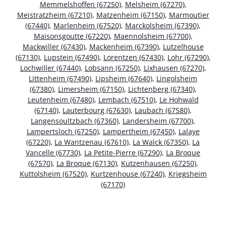
Memmelshoffen (67250)
,
Melsheim (67270)
,
Meistratzheim (67210)
,
Matzenheim (67150)
,
Marmoutier
(67440)
,
Marlenheim (67520)
,
Marckolsheim (67390)
,
Maisonsgoutte (67220)
,
Maennolsheim (67700)
,
Mackwiller (67430)
,
Mackenheim (67390)
,
Lutzelhouse
(67130)
,
Lupstein (67490)
,
Lorentzen (67430)
,
Lohr (67290)
,
Lochwiller (67440)
,
Lobsann (67250)
,
Lixhausen (67270)
,
Littenheim (67490)
,
Lipsheim (67640)
,
Lingolsheim
(67380)
,
Limersheim (67150)
,
Lichtenberg (67340)
,
Leutenheim (67480)
,
Lembach (67510)
,
Le Hohwald
(67140)
,
Lauterbourg (67630)
,
Laubach (67580)
,
Langensoultzbach (67360)
,
Landersheim (67700)
,
Lampertsloch (67250)
,
Lampertheim (67450)
,
Lalaye
(67220)
,
La Wantzenau (67610)
,
La Walck (67350)
,
La
Vancelle (67730)
,
La Petite-Pierre (67290)
,
La Broque
(67570)
,
La Broque (67130)
,
Kutzenhausen (67250)
,
Kuttolsheim (67520)
,
Kurtzenhouse (67240)
,
Kriegsheim
(67170)