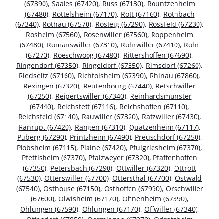
(67390)
,
Saales (67420)
,
Russ (67130)
,
Rountzenheim
(67480)
,
Rottelsheim (67170)
,
Rott (67160)
,
Rothbach
(67340)
,
Rothau (67570)
,
Rosteig (67290)
,
Rossfeld (67230)
,
Rosheim (67560)
,
Rosenwiller (67560)
,
Roppenheim
(67480)
,
Romanswiller (67310)
,
Rohrwiller (67410)
,
Rohr
(67270)
,
Roeschwoog (67480)
,
Rittershoffen (67690)
,
Ringendorf (67350)
,
Ringeldorf (67350)
,
Rimsdorf (67260)
,
Riedseltz (67160)
,
Richtolsheim (67390)
,
Rhinau (67860)
,
Rexingen (67320)
,
Reutenbourg (67440)
,
Retschwiller
(67250)
,
Reipertswiller (67340)
,
Reinhardsmunster
(67440)
,
Reichstett (67116)
,
Reichshoffen (67110)
,
Reichsfeld (67140)
,
Rauwiller (67320)
,
Ratzwiller (67430)
,
Ranrupt (67420)
,
Rangen (67310)
,
Quatzenheim (67117)
,
Puberg (67290)
,
Printzheim (67490)
,
Preuschdorf (67250)
,
Plobsheim (67115)
,
Plaine (67420)
,
Pfulgriesheim (67370)
,
Pfettisheim (67370)
,
Pfalzweyer (67320)
,
Pfaffenhoffen
(67350)
,
Petersbach (67290)
,
Ottwiller (67320)
,
Ottrott
(67530)
,
Otterswiller (67700)
,
Ottersthal (67700)
,
Ostwald
(67540)
,
Osthouse (67150)
,
Osthoffen (67990)
,
Orschwiller
(67600)
,
Olwisheim (67170)
,
Ohnenheim (67390)
,
Ohlungen (67590)
,
Ohlungen (67170)
,
Offwiller (67340)
,