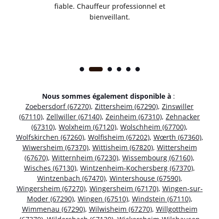
ice.
fiable. Chauffeur professionnel et
bienveillant.
Nous sommes également disponible à
:
Zoebersdorf (67270)
,
Zittersheim (67290)
,
Zinswiller
(67110)
,
Zellwiller (67140)
,
Zeinheim (67310)
,
Zehnacker
(67310)
,
Wolxheim (67120)
,
Wolschheim (67700)
,
Wolfskirchen (67260)
,
Wolfisheim (67202)
,
Wœrth (67360)
,
Wiwersheim (67370)
,
Wittisheim (67820)
,
Wittersheim
(67670)
,
Witternheim (67230)
,
Wissembourg (67160)
,
Wisches (67130)
,
Wintzenheim-Kochersberg (67370)
,
Wintzenbach (67470)
,
Wintershouse (67590)
,
Wingersheim (67270)
,
Wingersheim (67170)
,
Wingen-sur-
Moder (67290)
,
Wingen (67510)
,
Windstein (67110)
,
Wimmenau (67290)
,
Wilwisheim (67270)
,
Willgottheim