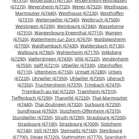
(67370)
,
Wildersbach (67130)
,
Wickersheim-Wilshausen
(67270)
,
Weyersheim (67720)
,
Weyer (67320)
,
Westhouse-
Marmoutier (67440)
,
Westhouse (67230)
,
Westhoffen
(67310)
,
Weiterswiller (67340)
,
Weitbruch (67500)
,
Weislingen (67290)
,
Weinbourg (67340)
,
Wasselonne
(67310)
,
Wangenbourg-Engenthal (67710)
,
Wangen
(67520)
,
Waltenheim-sur-Zorn (67670)
,
Waldolwisheim
(67700)
,
Waldhambach (67430)
,
Waldersbach (67130)
,
Walbourg (67360)
,
Wahlenheim (67170)
,
Volksberg
(67290)
,
Vœllerdingen (67430)
,
Villé (67220)
,
Vendenheim
(67550)
,
Valff (67210)
,
Uttwiller (67330)
,
Uttenhoffen
(67110)
,
Uttenheim (67150)
,
Urmatt (67280)
,
Urbeis
(67220)
,
Uhrwiller (67350)
,
Uhlwiller (67350)
,
Uberach
(67350)
,
Truchtersheim (67370)
,
Trimbach (67470)
,
Triembach-au-Val (67220)
,
Traenheim (67310)
,
Tieffenbach (67290)
,
Thanvillé (67220)
,
Thal-Marmoutier
(67440)
,
Thal-Drulingen (67320)
,
Surbourg (67250)
,
Sundhouse (67920)
,
Stutzheim-Offenheim (67370)
,
Stundwiller (67250)
,
Struth (67290)
,
Strasbourg (67200)
,
Strasbourg (67100)
,
Strasbourg (67000)
,
Stotzheim
(67140)
,
Still (67190)
,
Steinseltz (67160)
,
Steinbourg
(67790)
,
Steige (67220)
,
Stattmatten (67770)
,
Sparsbach