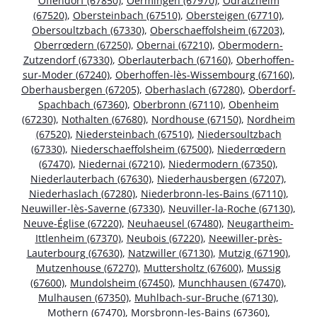
Offendorf (67850)
,
Oermingen (67970)
,
Odratzheim
(67520)
,
Obersteinbach (67510)
,
Obersteigen (67710)
,
Obersoultzbach (67330)
,
Oberschaeffolsheim (67203)
,
Oberrœdern (67250)
,
Obernai (67210)
,
Obermodern-
Zutzendorf (67330)
,
Oberlauterbach (67160)
,
Oberhoffen-
sur-Moder (67240)
,
Oberhoffen-lès-Wissembourg (67160)
,
Oberhausbergen (67205)
,
Oberhaslach (67280)
,
Oberdorf-
Spachbach (67360)
,
Oberbronn (67110)
,
Obenheim
(67230)
,
Nothalten (67680)
,
Nordhouse (67150)
,
Nordheim
(67520)
,
Niedersteinbach (67510)
,
Niedersoultzbach
(67330)
,
Niederschaeffolsheim (67500)
,
Niederrœdern
(67470)
,
Niedernai (67210)
,
Niedermodern (67350)
,
Niederlauterbach (67630)
,
Niederhausbergen (67207)
,
Niederhaslach (67280)
,
Niederbronn-les-Bains (67110)
,
Neuwiller-lès-Saverne (67330)
,
Neuviller-la-Roche (67130)
,
Neuve-Église (67220)
,
Neuhaeusel (67480)
,
Neugartheim-
Ittlenheim (67370)
,
Neubois (67220)
,
Neewiller-près-
Lauterbourg (67630)
,
Natzwiller (67130)
,
Mutzig (67190)
,
Mutzenhouse (67270)
,
Muttersholtz (67600)
,
Mussig
(67600)
,
Mundolsheim (67450)
,
Munchhausen (67470)
,
Mulhausen (67350)
,
Muhlbach-sur-Bruche (67130)
,
Mothern (67470)
,
Morsbronn-les-Bains (67360)
,