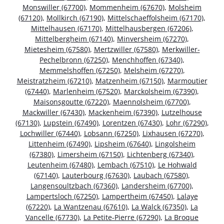
Monswiller (67700)
,
Mommenheim (67670)
,
Molsheim
(67120)
,
Mollkirch (67190)
,
Mittelschaeffolsheim (67170)
,
Mittelhausen (67170)
,
Mittelhausbergen (67206)
,
Mittelbergheim (67140)
,
Minversheim (67270)
,
Mietesheim (67580)
,
Mertzwiller (67580)
,
Merkwiller-
Pechelbronn (67250)
,
Menchhoffen (67340)
,
Memmelshoffen (67250)
,
Melsheim (67270)
,
Meistratzheim (67210)
,
Matzenheim (67150)
,
Marmoutier
(67440)
,
Marlenheim (67520)
,
Marckolsheim (67390)
,
Maisonsgoutte (67220)
,
Maennolsheim (67700)
,
Mackwiller (67430)
,
Mackenheim (67390)
,
Lutzelhouse
(67130)
,
Lupstein (67490)
,
Lorentzen (67430)
,
Lohr (67290)
,
Lochwiller (67440)
,
Lobsann (67250)
,
Lixhausen (67270)
,
Littenheim (67490)
,
Lipsheim (67640)
,
Lingolsheim
(67380)
,
Limersheim (67150)
,
Lichtenberg (67340)
,
Leutenheim (67480)
,
Lembach (67510)
,
Le Hohwald
(67140)
,
Lauterbourg (67630)
,
Laubach (67580)
,
Langensoultzbach (67360)
,
Landersheim (67700)
,
Lampertsloch (67250)
,
Lampertheim (67450)
,
Lalaye
(67220)
,
La Wantzenau (67610)
,
La Walck (67350)
,
La
Vancelle (67730)
,
La Petite-Pierre (67290)
,
La Broque