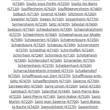
(67340)
,
Soultz-sous-Forêts (67250)
,
Soultz-les-Bains
(67120)
,
Soufflenheim (67620)
,
Souffelweyersheim (67460)
,
Solbach (67130)
,
Singrist (67440)
,
Siltzheim (67260)
,
Siewiller (67320)
,
Siegen (67160)
,
Sessenheim (67770)
,
Sermersheim (67230)
,
Seltz (67470)
,
Sélestat (67600)
,
Seebach (67160)
,
Schwobsheim (67390)
,
Schwindratzheim
(67270)
,
Schwenheim (67440)
,
Schweighouse-sur-Moder
(67590)
,
Schopperten (67260)
,
Schœnenbourg (67250)
,
Schœnbourg (67320)
,
Schœnau (67390)
,
Schnersheim
(67370)
,
Schleithal (67160)
,
Schirrhoffen (67240)
,
Schirrhein (67240)
,
Schirmeck (67130)
,
Schiltigheim
(67300)
,
Schillersdorf (67340)
,
Scherwiller (67750)
,
Scherlenheim (67270)
,
Scheibenhard (67630)
,
Scharrachbergheim-Irmstett (67310)
,
Schalkendorf
(67350)
,
Schaffhouse-sur-Zorn (67270)
,
Schaffhouse-près-
Seltz (67470)
,
Schaeffersheim (67150)
,
Saverne (67700)
,
Sarrewerden (67260)
,
Sarre-Union (67260)
,
Sand (67230)
,
Salmbach (67160)
,
Salenthal (67440)
,
Saint-Pierre-Bois
(67220)
,
Saint-Pierre (67140)
,
Saint-Nabor (67530)
,
Saint-
Martin (67220)
,
Saint-Jean-Saverne (67700)
,
Saint-Blaise-
la-Roche (67420)
,
Saessolsheim (67270)
,
Saasenheim