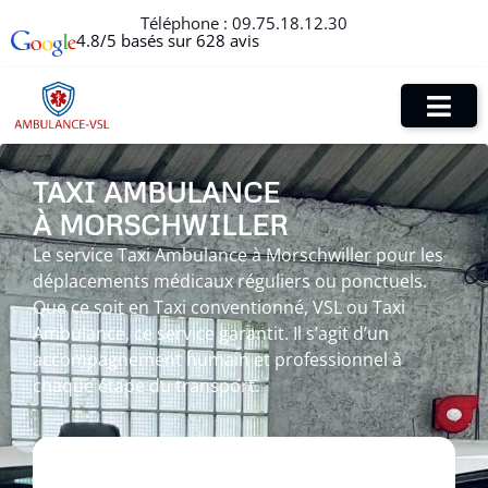
Téléphone :
09.75.18.12.30
4.8/5 basés sur 628 avis
TAXI AMBULANCE
À MORSCHWILLER
Le service Taxi Ambulance à Morschwiller pour les
déplacements médicaux réguliers ou ponctuels.
Que ce soit en Taxi conventionné, VSL ou Taxi
Ambulance, ce service garantit. Il s’agit d’un
accompagnement humain et professionnel à
chaque étape du transport.