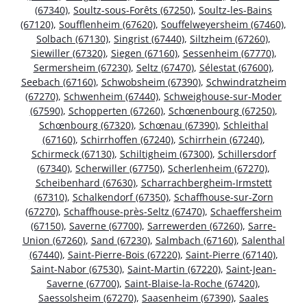
(67340)
,
Soultz-sous-Forêts (67250)
,
Soultz-les-Bains
(67120)
,
Soufflenheim (67620)
,
Souffelweyersheim (67460)
,
Solbach (67130)
,
Singrist (67440)
,
Siltzheim (67260)
,
Siewiller (67320)
,
Siegen (67160)
,
Sessenheim (67770)
,
Sermersheim (67230)
,
Seltz (67470)
,
Sélestat (67600)
,
Seebach (67160)
,
Schwobsheim (67390)
,
Schwindratzheim
(67270)
,
Schwenheim (67440)
,
Schweighouse-sur-Moder
(67590)
,
Schopperten (67260)
,
Schœnenbourg (67250)
,
Schœnbourg (67320)
,
Schœnau (67390)
,
Schleithal
(67160)
,
Schirrhoffen (67240)
,
Schirrhein (67240)
,
Schirmeck (67130)
,
Schiltigheim (67300)
,
Schillersdorf
(67340)
,
Scherwiller (67750)
,
Scherlenheim (67270)
,
Scheibenhard (67630)
,
Scharrachbergheim-Irmstett
(67310)
,
Schalkendorf (67350)
,
Schaffhouse-sur-Zorn
(67270)
,
Schaffhouse-près-Seltz (67470)
,
Schaeffersheim
(67150)
,
Saverne (67700)
,
Sarrewerden (67260)
,
Sarre-
Union (67260)
,
Sand (67230)
,
Salmbach (67160)
,
Salenthal
(67440)
,
Saint-Pierre-Bois (67220)
,
Saint-Pierre (67140)
,
Saint-Nabor (67530)
,
Saint-Martin (67220)
,
Saint-Jean-
Saverne (67700)
,
Saint-Blaise-la-Roche (67420)
,
Saessolsheim (67270)
,
Saasenheim (67390)
,
Saales