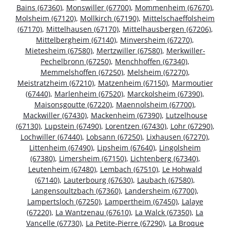
Bains (67360)
,
Monswiller (67700)
,
Mommenheim (67670)
,
Molsheim (67120)
,
Mollkirch (67190)
,
Mittelschaeffolsheim
(67170)
,
Mittelhausen (67170)
,
Mittelhausbergen (67206)
,
Mittelbergheim (67140)
,
Minversheim (67270)
,
Mietesheim (67580)
,
Mertzwiller (67580)
,
Merkwiller-
Pechelbronn (67250)
,
Menchhoffen (67340)
,
Memmelshoffen (67250)
,
Melsheim (67270)
,
Meistratzheim (67210)
,
Matzenheim (67150)
,
Marmoutier
(67440)
,
Marlenheim (67520)
,
Marckolsheim (67390)
,
Maisonsgoutte (67220)
,
Maennolsheim (67700)
,
Mackwiller (67430)
,
Mackenheim (67390)
,
Lutzelhouse
(67130)
,
Lupstein (67490)
,
Lorentzen (67430)
,
Lohr (67290)
,
Lochwiller (67440)
,
Lobsann (67250)
,
Lixhausen (67270)
,
Littenheim (67490)
,
Lipsheim (67640)
,
Lingolsheim
(67380)
,
Limersheim (67150)
,
Lichtenberg (67340)
,
Leutenheim (67480)
,
Lembach (67510)
,
Le Hohwald
(67140)
,
Lauterbourg (67630)
,
Laubach (67580)
,
Langensoultzbach (67360)
,
Landersheim (67700)
,
Lampertsloch (67250)
,
Lampertheim (67450)
,
Lalaye
(67220)
,
La Wantzenau (67610)
,
La Walck (67350)
,
La
Vancelle (67730)
,
La Petite-Pierre (67290)
,
La Broque