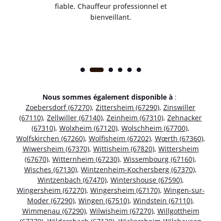
ice.
fiable. Chauffeur professionnel et
bienveillant.
Nous sommes également disponible à
:
Zoebersdorf (67270)
,
Zittersheim (67290)
,
Zinswiller
(67110)
,
Zellwiller (67140)
,
Zeinheim (67310)
,
Zehnacker
(67310)
,
Wolxheim (67120)
,
Wolschheim (67700)
,
Wolfskirchen (67260)
,
Wolfisheim (67202)
,
Wœrth (67360)
,
Wiwersheim (67370)
,
Wittisheim (67820)
,
Wittersheim
(67670)
,
Witternheim (67230)
,
Wissembourg (67160)
,
Wisches (67130)
,
Wintzenheim-Kochersberg (67370)
,
Wintzenbach (67470)
,
Wintershouse (67590)
,
Wingersheim (67270)
,
Wingersheim (67170)
,
Wingen-sur-
Moder (67290)
,
Wingen (67510)
,
Windstein (67110)
,
Wimmenau (67290)
,
Wilwisheim (67270)
,
Willgottheim