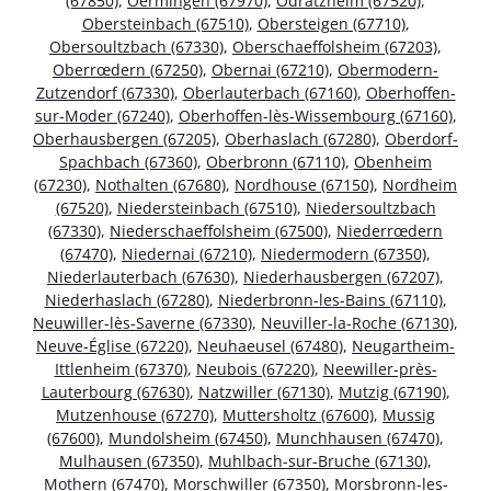
(67850)
,
Oermingen (67970)
,
Odratzheim (67520)
,
Obersteinbach (67510)
,
Obersteigen (67710)
,
Obersoultzbach (67330)
,
Oberschaeffolsheim (67203)
,
Oberrœdern (67250)
,
Obernai (67210)
,
Obermodern-
Zutzendorf (67330)
,
Oberlauterbach (67160)
,
Oberhoffen-
sur-Moder (67240)
,
Oberhoffen-lès-Wissembourg (67160)
,
Oberhausbergen (67205)
,
Oberhaslach (67280)
,
Oberdorf-
Spachbach (67360)
,
Oberbronn (67110)
,
Obenheim
(67230)
,
Nothalten (67680)
,
Nordhouse (67150)
,
Nordheim
(67520)
,
Niedersteinbach (67510)
,
Niedersoultzbach
(67330)
,
Niederschaeffolsheim (67500)
,
Niederrœdern
(67470)
,
Niedernai (67210)
,
Niedermodern (67350)
,
Niederlauterbach (67630)
,
Niederhausbergen (67207)
,
Niederhaslach (67280)
,
Niederbronn-les-Bains (67110)
,
Neuwiller-lès-Saverne (67330)
,
Neuviller-la-Roche (67130)
,
Neuve-Église (67220)
,
Neuhaeusel (67480)
,
Neugartheim-
Ittlenheim (67370)
,
Neubois (67220)
,
Neewiller-près-
Lauterbourg (67630)
,
Natzwiller (67130)
,
Mutzig (67190)
,
Mutzenhouse (67270)
,
Muttersholtz (67600)
,
Mussig
(67600)
,
Mundolsheim (67450)
,
Munchhausen (67470)
,
Mulhausen (67350)
,
Muhlbach-sur-Bruche (67130)
,
Mothern (67470)
,
Morschwiller (67350)
,
Morsbronn-les-