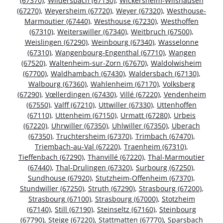
(67370)
,
Wildersbach (67130)
,
Wickersheim-Wilshausen
(67270)
,
Weyersheim (67720)
,
Weyer (67320)
,
Westhouse-
Marmoutier (67440)
,
Westhouse (67230)
,
Westhoffen
(67310)
,
Weiterswiller (67340)
,
Weitbruch (67500)
,
Weislingen (67290)
,
Weinbourg (67340)
,
Wasselonne
(67310)
,
Wangenbourg-Engenthal (67710)
,
Wangen
(67520)
,
Waltenheim-sur-Zorn (67670)
,
Waldolwisheim
(67700)
,
Waldhambach (67430)
,
Waldersbach (67130)
,
Walbourg (67360)
,
Wahlenheim (67170)
,
Volksberg
(67290)
,
Vœllerdingen (67430)
,
Villé (67220)
,
Vendenheim
(67550)
,
Valff (67210)
,
Uttwiller (67330)
,
Uttenhoffen
(67110)
,
Uttenheim (67150)
,
Urmatt (67280)
,
Urbeis
(67220)
,
Uhrwiller (67350)
,
Uhlwiller (67350)
,
Uberach
(67350)
,
Truchtersheim (67370)
,
Trimbach (67470)
,
Triembach-au-Val (67220)
,
Traenheim (67310)
,
Tieffenbach (67290)
,
Thanvillé (67220)
,
Thal-Marmoutier
(67440)
,
Thal-Drulingen (67320)
,
Surbourg (67250)
,
Sundhouse (67920)
,
Stutzheim-Offenheim (67370)
,
Stundwiller (67250)
,
Struth (67290)
,
Strasbourg (67200)
,
Strasbourg (67100)
,
Strasbourg (67000)
,
Stotzheim
(67140)
,
Still (67190)
,
Steinseltz (67160)
,
Steinbourg
(67790)
,
Steige (67220)
,
Stattmatten (67770)
,
Sparsbach