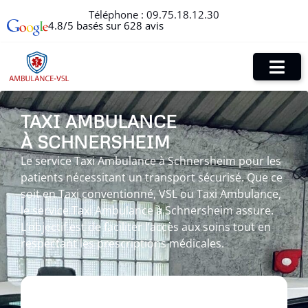
Téléphone :
09.75.18.12.30
4.8/5 basés sur 628 avis
TAXI AMBULANCE
À SCHNERSHEIM
Le service Taxi Ambulance à Schnersheim pour les
patients nécessitant un transport sécurisé. Que ce
soit en Taxi conventionné, VSL ou Taxi Ambulance,
le service Taxi Ambulance à Schnersheim assure.
L’objectif est de faciliter l’accès aux soins tout en
respectant les prescriptions médicales.