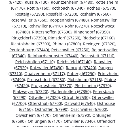
(67420)
,
Russ (67130)
,
Rountzenheim (67480)
,
Rottelsheim
(67170)
,
Rott (67160)
,
Rothbach (67340)
,
Rothau (67570)
,
Rosteig (67290)
,
Rossfeld (67230)
,
Rosheim (67560)
,
Rosenwiller (67560)
,
Roppenheim (67480)
,
Romanswiller
(67310)
,
Rohrwiller (67410)
,
Rohr (67270)
,
Roeschwoog
(67480)
,
Rittershoffen (67690)
,
Ringendorf (67350)
,
Ringeldorf (67350)
,
Rimsdorf (67260)
,
Riedseltz (67160)
,
Richtolsheim (67390)
,
Rhinau (67860)
,
Rexingen (67320)
,
Reutenbourg (67440)
,
Retschwiller (67250)
,
Reipertswiller
(67340)
,
Reinhardsmunster (67440)
,
Reichstett (67116)
,
Reichshoffen (67110)
,
Reichsfeld (67140)
,
Rauwiller
(67320)
,
Ratzwiller (67430)
,
Ranrupt (67420)
,
Rangen
(67310)
,
Quatzenheim (67117)
,
Puberg (67290)
,
Printzheim
(67490)
,
Preuschdorf (67250)
,
Plobsheim (67115)
,
Plaine
(67420)
,
Pfulgriesheim (67370)
,
Pfettisheim (67370)
,
Pfalzweyer (67320)
,
Pfaffenhoffen (67350)
,
Petersbach
(67290)
,
Ottwiller (67320)
,
Ottrott (67530)
,
Otterswiller
(67700)
,
Ottersthal (67700)
,
Ostwald (67540)
,
Osthouse
(67150)
,
Osthoffen (67990)
,
Orschwiller (67600)
,
Olwisheim (67170)
,
Ohnenheim (67390)
,
Ohlungen
(67590)
,
Ohlungen (67170)
,
Offwiller (67340)
,
Offendorf