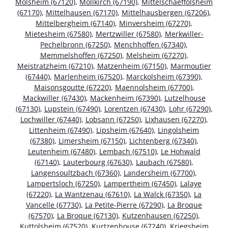
Molsheim (67120)
,
Mollkirch (67190)
,
Mittelschaeffolsheim
(67170)
,
Mittelhausen (67170)
,
Mittelhausbergen (67206)
,
Mittelbergheim (67140)
,
Minversheim (67270)
,
Mietesheim (67580)
,
Mertzwiller (67580)
,
Merkwiller-
Pechelbronn (67250)
,
Menchhoffen (67340)
,
Memmelshoffen (67250)
,
Melsheim (67270)
,
Meistratzheim (67210)
,
Matzenheim (67150)
,
Marmoutier
(67440)
,
Marlenheim (67520)
,
Marckolsheim (67390)
,
Maisonsgoutte (67220)
,
Maennolsheim (67700)
,
Mackwiller (67430)
,
Mackenheim (67390)
,
Lutzelhouse
(67130)
,
Lupstein (67490)
,
Lorentzen (67430)
,
Lohr (67290)
,
Lochwiller (67440)
,
Lobsann (67250)
,
Lixhausen (67270)
,
Littenheim (67490)
,
Lipsheim (67640)
,
Lingolsheim
(67380)
,
Limersheim (67150)
,
Lichtenberg (67340)
,
Leutenheim (67480)
,
Lembach (67510)
,
Le Hohwald
(67140)
,
Lauterbourg (67630)
,
Laubach (67580)
,
Langensoultzbach (67360)
,
Landersheim (67700)
,
Lampertsloch (67250)
,
Lampertheim (67450)
,
Lalaye
(67220)
,
La Wantzenau (67610)
,
La Walck (67350)
,
La
Vancelle (67730)
,
La Petite-Pierre (67290)
,
La Broque
(67570)
,
La Broque (67130)
,
Kutzenhausen (67250)
,
Kuttolsheim (67520)
,
Kurtzenhouse (67240)
,
Kriegsheim