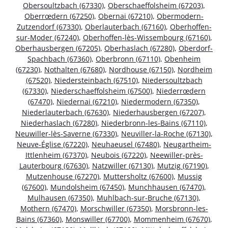
Obersoultzbach (67330)
,
Oberschaeffolsheim (67203)
,
Oberrœdern (67250)
,
Obernai (67210)
,
Obermodern-
Zutzendorf (67330)
,
Oberlauterbach (67160)
,
Oberhoffen-
sur-Moder (67240)
,
Oberhoffen-lès-Wissembourg (67160)
,
Oberhausbergen (67205)
,
Oberhaslach (67280)
,
Oberdorf-
Spachbach (67360)
,
Oberbronn (67110)
,
Obenheim
(67230)
,
Nothalten (67680)
,
Nordhouse (67150)
,
Nordheim
(67520)
,
Niedersteinbach (67510)
,
Niedersoultzbach
(67330)
,
Niederschaeffolsheim (67500)
,
Niederrœdern
(67470)
,
Niedernai (67210)
,
Niedermodern (67350)
,
Niederlauterbach (67630)
,
Niederhausbergen (67207)
,
Niederhaslach (67280)
,
Niederbronn-les-Bains (67110)
,
Neuwiller-lès-Saverne (67330)
,
Neuviller-la-Roche (67130)
,
Neuve-Église (67220)
,
Neuhaeusel (67480)
,
Neugartheim-
Ittlenheim (67370)
,
Neubois (67220)
,
Neewiller-près-
Lauterbourg (67630)
,
Natzwiller (67130)
,
Mutzig (67190)
,
Mutzenhouse (67270)
,
Muttersholtz (67600)
,
Mussig
(67600)
,
Mundolsheim (67450)
,
Munchhausen (67470)
,
Mulhausen (67350)
,
Muhlbach-sur-Bruche (67130)
,
Mothern (67470)
,
Morschwiller (67350)
,
Morsbronn-les-
Bains (67360)
,
Monswiller (67700)
,
Mommenheim (67670)
,