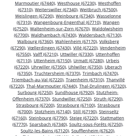
Marmoutier (67440)
,
Westhouse (67230)
,
Westhoffen
(67310)
,
Weiterswiller (67340)
,
Weitbruch (67500)
,
Weislingen (67290)
,
Weinbourg (67340)
,
Wasselonne
(67310)
,
Wangenbourg-Engenthal (67710)
,
Wangen
(67520)
,
Waltenheim-sur-Zorn (67670)
,
Waldolwisheim
(67700)
,
Waldhambach (67430)
,
Waldersbach (67130)
,
Walbourg (67360)
,
Wahlenheim (67170)
,
Volksberg
(67290)
,
Vœllerdingen (67430)
,
Villé (67220)
,
Vendenheim
(67550)
,
Valff (67210)
,
Uttwiller (67330)
,
Uttenhoffen
(67110)
,
Uttenheim (67150)
,
Urmatt (67280)
,
Urbeis
(67220)
,
Uhrwiller (67350)
,
Uhlwiller (67350)
,
Uberach
(67350)
,
Truchtersheim (67370)
,
Trimbach (67470)
,
Triembach-au-Val (67220)
,
Traenheim (67310)
,
Thanvillé
(67220)
,
Thal-Marmoutier (67440)
,
Thal-Drulingen (67320)
,
Surbourg (67250)
,
Sundhouse (67920)
,
Stutzheim-
Offenheim (67370)
,
Stundwiller (67250)
,
Struth (67290)
,
Strasbourg (67200)
,
Strasbourg (67100)
,
Strasbourg
(67000)
,
Stotzheim (67140)
,
Still (67190)
,
Steinseltz
(67160)
,
Steinbourg (67790)
,
Steige (67220)
,
Stattmatten
(67770)
,
Sparsbach (67340)
,
Soultz-sous-Forêts (67250)
,
Soultz-les-Bains (67120)
,
Soufflenheim (67620)
,