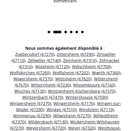
bienveillant.
Nous sommes également disponible à
:
Zoebersdorf (67270)
,
Zittersheim (67290)
,
Zinswiller
(67110)
,
Zellwiller (67140)
,
Zeinheim (67310)
,
Zehnacker
(67310)
,
Wolxheim (67120)
,
Wolschheim (67700)
,
Wolfskirchen (67260)
,
Wolfisheim (67202)
,
Wœrth (67360)
,
Wiwersheim (67370)
,
Wittisheim (67820)
,
Wittersheim
(67670)
,
Witternheim (67230)
,
Wissembourg (67160)
,
Wisches (67130)
,
Wintzenheim-Kochersberg (67370)
,
Wintzenbach (67470)
,
Wintershouse (67590)
,
Wingersheim (67270)
,
Wingersheim (67170)
,
Wingen-sur-
Moder (67290)
,
Wingen (67510)
,
Windstein (67110)
,
Wimmenau (67290)
,
Wilwisheim (67270)
,
Willgottheim
(67370)
,
Wildersbach (67130)
,
Wickersheim-Wilshausen
(67270)
,
Weyersheim (67720)
,
Weyer (67320)
,
Westhouse-