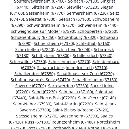
Souffelweyersheim (67460)
,
Solbach (67130)
,
Singrist
(67440)
,
Siltzheim (67260)
,
Siewiller (67320)
,
Siegen
(67160)
,
Sessenheim (67770)
,
Sermersheim (67230)
,
Seltz
(67470)
,
Sélestat (67600)
,
Seebach (67160)
,
Schwobsheim
(67390)
,
Schwindratzheim (67270)
,
Schwenheim (67440)
,
Schweighouse-sur-Moder (67590)
,
Schopperten (67260)
,
Schœnenbourg (67250)
,
Schœnbourg (67320)
,
Schœnau
(67390)
,
Schnersheim (67370)
,
Schleithal (67160)
,
Schirrhoffen (67240)
,
Schirrhein (67240)
,
Schirmeck
(67130)
,
Schiltigheim (67300)
,
Schillersdorf (67340)
,
Scherwiller (67750)
,
Scherlenheim (67270)
,
Scheibenhard
(67630)
,
Scharrachbergheim-Irmstett (67310)
,
Schalkendorf (67350)
,
Schaffhouse-sur-Zorn (67270)
,
Schaffhouse-près-Seltz (67470)
,
Schaeffersheim (67150)
,
Saverne (67700)
,
Sarrewerden (67260)
,
Sarre-Union
(67260)
,
Sand (67230)
,
Salmbach (67160)
,
Salenthal
(67440)
,
Saint-Pierre-Bois (67220)
,
Saint-Pierre (67140)
,
Saint-Nabor (67530)
,
Saint-Martin (67220)
,
Saint-Jean-
Saverne (67700)
,
Saint-Blaise-la-Roche (67420)
,
Saessolsheim (67270)
,
Saasenheim (67390)
,
Saales
(67420)
,
Russ (67130)
,
Rountzenheim (67480)
,
Rottelsheim
(67170)
,
Rott (67160)
,
Rothbach (67340)
,
Rothau (67570)
,