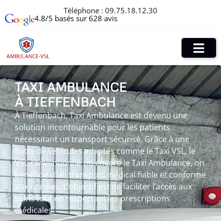
Téléphone :
09.75.18.12.30
4.8/5 basés sur 628 avis
TAXI AMBULANCE
À TIEFFENBACH
À Tieffenbach, Taxi Ambulance est devenu une
solution incontournable pour les patients
nécessitant un transport sécurisé. Grâce à une
flotte de véhicules adaptés comme le Taxi VSL, le
VSL conventionné ou encore le Taxi Ambulance, on
bénéficie d’un transport médical fiable et conforme
aux normes. L’objectif est de faciliter l’accès aux
soins tout en respectant les prescriptions
médicales.