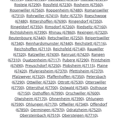
Rosteig (67290)
,
Rossfeld (67230)
,
Rosheim (67560)
,
Rosenwiller (67560)
,
Roppenheim (67480)
,
Romanswiller
(67310)
,
Rohrwiller (67410)
,
Rohr (67270)
,
Roeschwoog
(67480)
,
Rittershoffen (67690)
,
Ringendorf (67350)
,
Ringeldorf (67350)
,
Rimsdorf (67260)
,
Riedseltz (67160)
,
Richtolsheim (67390)
,
Rhinau (67860)
,
Rexingen (67320)
,
Reutenbourg (67440)
,
Retschwiller (67250)
,
Reipertswiller
(67340)
,
Reinhardsmunster (67440)
,
Reichstett (67116)
,
Reichshoffen (67110)
,
Reichsfeld (67140)
,
Rauwiller
(67320)
,
Ratzwiller (67430)
,
Ranrupt (67420)
,
Rangen
(67310)
,
Quatzenheim (67117)
,
Puberg (67290)
,
Printzheim
(67490)
,
Preuschdorf (67250)
,
Plobsheim (67115)
,
Plaine
(67420)
,
Pfulgriesheim (67370)
,
Pfettisheim (67370)
,
Pfalzweyer (67320)
,
Pfaffenhoffen (67350)
,
Petersbach
(67290)
,
Ottwiller (67320)
,
Ottrott (67530)
,
Otterswiller
(67700)
,
Ottersthal (67700)
,
Ostwald (67540)
,
Osthouse
(67150)
,
Osthoffen (67990)
,
Orschwiller (67600)
,
Olwisheim (67170)
,
Ohnenheim (67390)
,
Ohlungen
(67590)
,
Ohlungen (67170)
,
Offwiller (67340)
,
Offendorf
(67850)
,
Oermingen (67970)
,
Odratzheim (67520)
,
Obersteinbach (67510)
,
Obersteigen (67710)
,