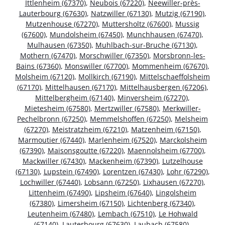
Ittlenheim (67370)
,
Neubois (67220)
,
Neewiller-près-
Lauterbourg (67630)
,
Natzwiller (67130)
,
Mutzig (67190)
,
Mutzenhouse (67270)
,
Muttersholtz (67600)
,
Mussig
(67600)
,
Mundolsheim (67450)
,
Munchhausen (67470)
,
Mulhausen (67350)
,
Muhlbach-sur-Bruche (67130)
,
Mothern (67470)
,
Morschwiller (67350)
,
Morsbronn-les-
Bains (67360)
,
Monswiller (67700)
,
Mommenheim (67670)
,
Molsheim (67120)
,
Mollkirch (67190)
,
Mittelschaeffolsheim
(67170)
,
Mittelhausen (67170)
,
Mittelhausbergen (67206)
,
Mittelbergheim (67140)
,
Minversheim (67270)
,
Mietesheim (67580)
,
Mertzwiller (67580)
,
Merkwiller-
Pechelbronn (67250)
,
Memmelshoffen (67250)
,
Melsheim
(67270)
,
Meistratzheim (67210)
,
Matzenheim (67150)
,
Marmoutier (67440)
,
Marlenheim (67520)
,
Marckolsheim
(67390)
,
Maisonsgoutte (67220)
,
Maennolsheim (67700)
,
Mackwiller (67430)
,
Mackenheim (67390)
,
Lutzelhouse
(67130)
,
Lupstein (67490)
,
Lorentzen (67430)
,
Lohr (67290)
,
Lochwiller (67440)
,
Lobsann (67250)
,
Lixhausen (67270)
,
Littenheim (67490)
,
Lipsheim (67640)
,
Lingolsheim
(67380)
,
Limersheim (67150)
,
Lichtenberg (67340)
,
Leutenheim (67480)
,
Lembach (67510)
,
Le Hohwald
(67140)
,
Lauterbourg (67630)
,
Laubach (67580)
,