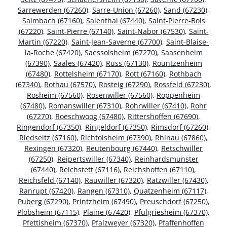
Sarrewerden (67260)
,
Sarre-Union (67260)
,
Sand (67230)
,
Salmbach (67160)
,
Salenthal (67440)
,
Saint-Pierre-Bois
(67220)
,
Saint-Pierre (67140)
,
Saint-Nabor (67530)
,
Saint-
Martin (67220)
,
Saint-Jean-Saverne (67700)
,
Saint-Blaise-
la-Roche (67420)
,
Saessolsheim (67270)
,
Saasenheim
(67390)
,
Saales (67420)
,
Russ (67130)
,
Rountzenheim
(67480)
,
Rottelsheim (67170)
,
Rott (67160)
,
Rothbach
(67340)
,
Rothau (67570)
,
Rosteig (67290)
,
Rossfeld (67230)
,
Rosheim (67560)
,
Rosenwiller (67560)
,
Roppenheim
(67480)
,
Romanswiller (67310)
,
Rohrwiller (67410)
,
Rohr
(67270)
,
Roeschwoog (67480)
,
Rittershoffen (67690)
,
Ringendorf (67350)
,
Ringeldorf (67350)
,
Rimsdorf (67260)
,
Riedseltz (67160)
,
Richtolsheim (67390)
,
Rhinau (67860)
,
Rexingen (67320)
,
Reutenbourg (67440)
,
Retschwiller
(67250)
,
Reipertswiller (67340)
,
Reinhardsmunster
(67440)
,
Reichstett (67116)
,
Reichshoffen (67110)
,
Reichsfeld (67140)
,
Rauwiller (67320)
,
Ratzwiller (67430)
,
Ranrupt (67420)
,
Rangen (67310)
,
Quatzenheim (67117)
,
Puberg (67290)
,
Printzheim (67490)
,
Preuschdorf (67250)
,
Plobsheim (67115)
,
Plaine (67420)
,
Pfulgriesheim (67370)
,
Pfettisheim (67370)
,
Pfalzweyer (67320)
,
Pfaffenhoffen