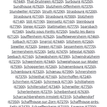
(67440)
,
Thal-Drulingen (67320)
,
Surbourg (67250)
,
Sundhouse (67920)
,
Stutzheim-Offenheim (67370)
,
Stundwiller (67250)
,
Struth (67290)
,
Strasbourg (67200)
,
Strasbourg (67100)
,
Strasbourg (67000)
,
Stotzheim
(67140)
,
Still (67190)
,
Steinseltz (67160)
,
Steinbourg
(67790)
,
Steige (67220)
,
Stattmatten (67770)
,
Sparsbach
(67340)
,
Soultz-sous-Forêts (67250)
,
Soultz-les-Bains
(67120)
,
Soufflenheim (67620)
,
Souffelweyersheim (67460)
,
Solbach (67130)
,
Singrist (67440)
,
Siltzheim (67260)
,
Siewiller (67320)
,
Siegen (67160)
,
Sessenheim (67770)
,
Sermersheim (67230)
,
Seltz (67470)
,
Sélestat (67600)
,
Seebach (67160)
,
Schwobsheim (67390)
,
Schwindratzheim
(67270)
,
Schwenheim (67440)
,
Schweighouse-sur-Moder
(67590)
,
Schopperten (67260)
,
Schœnenbourg (67250)
,
Schœnbourg (67320)
,
Schœnau (67390)
,
Schnersheim
(67370)
,
Schleithal (67160)
,
Schirrhoffen (67240)
,
Schirrhein (67240)
,
Schirmeck (67130)
,
Schiltigheim
(67300)
,
Schillersdorf (67340)
,
Scherwiller (67750)
,
Scherlenheim (67270)
,
Scheibenhard (67630)
,
Scharrachbergheim-Irmstett (67310)
,
Schalkendorf
(67350)
,
Schaffhouse-sur-Zorn (67270)
,
Schaffhouse-près-
Seltz (67470)
,
Schaeffersheim (67150)
,
Saverne (67700)
,