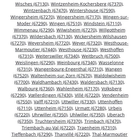
Wisches (67130)
,
Wintzenheim-Kochersberg (67370)
,
Wintzenbach (67470)
,
Wintershouse (67590)
,
Wingersheim (67270)
,
Wingersheim (67170)
,
Wingen-sur-
Moder (67290)
,
Wingen (67510)
,
Windstein (67110)
,
Wimmenau (67290)
,
Wilwisheim (67270)
,
Willgottheim
(67370)
,
Wildersbach (67130)
,
Wickersheim-Wilshausen
(67270)
,
Weyersheim (67720)
,
Weyer (67320)
,
Westhouse-
Marmoutier (67440)
,
Westhouse (67230)
,
Westhoffen
(67310)
,
Weiterswiller (67340)
,
Weitbruch (67500)
,
Weislingen (67290)
,
Weinbourg (67340)
,
Wasselonne
(67310)
,
Wangenbourg-Engenthal (67710)
,
Wangen
(67520)
,
Waltenheim-sur-Zorn (67670)
,
Waldolwisheim
(67700)
,
Waldhambach (67430)
,
Waldersbach (67130)
,
Walbourg (67360)
,
Wahlenheim (67170)
,
Volksberg
(67290)
,
Vœllerdingen (67430)
,
Villé (67220)
,
Vendenheim
(67550)
,
Valff (67210)
,
Uttwiller (67330)
,
Uttenhoffen
(67110)
,
Uttenheim (67150)
,
Urmatt (67280)
,
Urbeis
(67220)
,
Uhrwiller (67350)
,
Uhlwiller (67350)
,
Uberach
(67350)
,
Truchtersheim (67370)
,
Trimbach (67470)
,
Triembach-au-Val (67220)
,
Traenheim (67310)
,
Tieffenbach (67290)
,
Thanvillé (67220)
,
Thal-Marmoutier