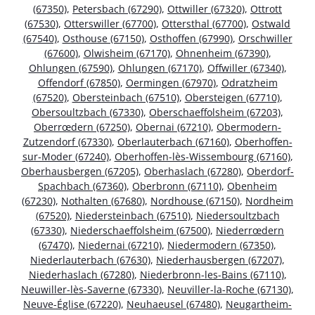
(67350)
,
Petersbach (67290)
,
Ottwiller (67320)
,
Ottrott
(67530)
,
Otterswiller (67700)
,
Ottersthal (67700)
,
Ostwald
(67540)
,
Osthouse (67150)
,
Osthoffen (67990)
,
Orschwiller
(67600)
,
Olwisheim (67170)
,
Ohnenheim (67390)
,
Ohlungen (67590)
,
Ohlungen (67170)
,
Offwiller (67340)
,
Offendorf (67850)
,
Oermingen (67970)
,
Odratzheim
(67520)
,
Obersteinbach (67510)
,
Obersteigen (67710)
,
Obersoultzbach (67330)
,
Oberschaeffolsheim (67203)
,
Oberrœdern (67250)
,
Obernai (67210)
,
Obermodern-
Zutzendorf (67330)
,
Oberlauterbach (67160)
,
Oberhoffen-
sur-Moder (67240)
,
Oberhoffen-lès-Wissembourg (67160)
,
Oberhausbergen (67205)
,
Oberhaslach (67280)
,
Oberdorf-
Spachbach (67360)
,
Oberbronn (67110)
,
Obenheim
(67230)
,
Nothalten (67680)
,
Nordhouse (67150)
,
Nordheim
(67520)
,
Niedersteinbach (67510)
,
Niedersoultzbach
(67330)
,
Niederschaeffolsheim (67500)
,
Niederrœdern
(67470)
,
Niedernai (67210)
,
Niedermodern (67350)
,
Niederlauterbach (67630)
,
Niederhausbergen (67207)
,
Niederhaslach (67280)
,
Niederbronn-les-Bains (67110)
,
Neuwiller-lès-Saverne (67330)
,
Neuviller-la-Roche (67130)
,
Neuve-Église (67220)
,
Neuhaeusel (67480)
,
Neugartheim-