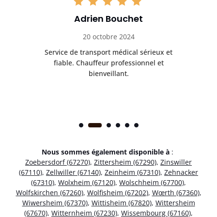
Adrien Bouchet
20 octobre 2024
rès
Service de transport médical sérieux et
Po
ice.
fiable. Chauffeur professionnel et
bienveillant.
Nous sommes également disponible à
:
Zoebersdorf (67270)
,
Zittersheim (67290)
,
Zinswiller
(67110)
,
Zellwiller (67140)
,
Zeinheim (67310)
,
Zehnacker
(67310)
,
Wolxheim (67120)
,
Wolschheim (67700)
,
Wolfskirchen (67260)
,
Wolfisheim (67202)
,
Wœrth (67360)
,
Wiwersheim (67370)
,
Wittisheim (67820)
,
Wittersheim
(67670)
,
Witternheim (67230)
,
Wissembourg (67160)
,