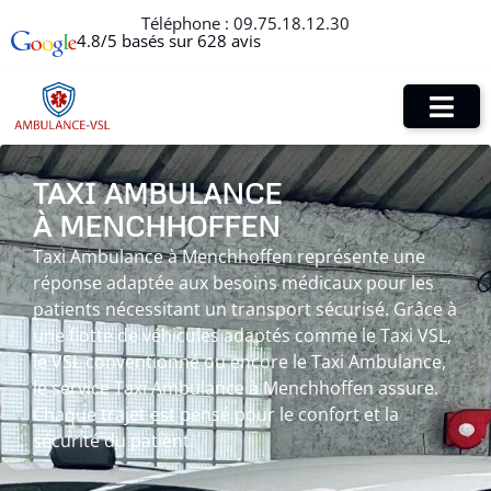
Téléphone :
09.75.18.12.30
4.8/5 basés sur 628 avis
TAXI AMBULANCE
À MENCHHOFFEN
Taxi Ambulance à Menchhoffen représente une
réponse adaptée aux besoins médicaux pour les
patients nécessitant un transport sécurisé. Grâce à
une flotte de véhicules adaptés comme le Taxi VSL,
le VSL conventionné ou encore le Taxi Ambulance,
le service Taxi Ambulance à Menchhoffen assure.
Chaque trajet est pensé pour le confort et la
sécurité du patient.