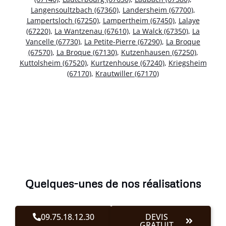
Langensoultzbach (67360)
,
Landersheim (67700)
,
Lampertsloch (67250)
,
Lampertheim (67450)
,
Lalaye
(67220)
,
La Wantzenau (67610)
,
La Walck (67350)
,
La
Vancelle (67730)
,
La Petite-Pierre (67290)
,
La Broque
(67570)
,
La Broque (67130)
,
Kutzenhausen (67250)
,
Kuttolsheim (67520)
,
Kurtzenhouse (67240)
,
Kriegsheim
(67170)
,
Krautwiller (67170)
Quelques-unes de nos réalisations
09.75.18.12.30
DEVIS
GRATUIT