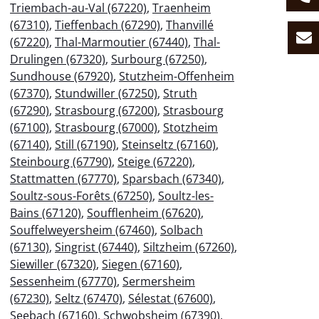
Triembach-au-Val (67220)
,
Traenheim
(67310)
,
Tieffenbach (67290)
,
Thanvillé
(67220)
,
Thal-Marmoutier (67440)
,
Thal-
Drulingen (67320)
,
Surbourg (67250)
,
Sundhouse (67920)
,
Stutzheim-Offenheim
(67370)
,
Stundwiller (67250)
,
Struth
(67290)
,
Strasbourg (67200)
,
Strasbourg
(67100)
,
Strasbourg (67000)
,
Stotzheim
(67140)
,
Still (67190)
,
Steinseltz (67160)
,
Steinbourg (67790)
,
Steige (67220)
,
Stattmatten (67770)
,
Sparsbach (67340)
,
Soultz-sous-Forêts (67250)
,
Soultz-les-
Bains (67120)
,
Soufflenheim (67620)
,
Souffelweyersheim (67460)
,
Solbach
(67130)
,
Singrist (67440)
,
Siltzheim (67260)
,
Siewiller (67320)
,
Siegen (67160)
,
Sessenheim (67770)
,
Sermersheim
(67230)
,
Seltz (67470)
,
Sélestat (67600)
,
Seebach (67160)
,
Schwobsheim (67390)
,