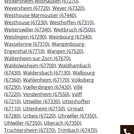
Wickersheim-Wilshausen (67270)
,
Weyersheim (67720)
,
Weyer (67320)
,
Westhouse-Marmoutier (67440)
,
Westhouse (67230)
,
Westhoffen (67310)
,
Weiterswiller (67340)
,
Weitbruch (67500)
,
Weislingen (67290)
,
Weinbourg (67340)
,
Wasselonne (67310)
,
Wangenbourg-
Engenthal (67710)
,
Wangen (67520)
,
Waltenheim-sur-Zorn (67670)
,
Waldolwisheim (67700)
,
Waldhambach
(67430)
,
Waldersbach (67130)
,
Walbourg
(67360)
,
Wahlenheim (67170)
,
Volksberg
(67290)
,
Vœllerdingen (67430)
,
Villé
(67220)
,
Vendenheim (67550)
,
Valff
(67210)
,
Uttwiller (67330)
,
Uttenhoffen
(67110)
,
Uttenheim (67150)
,
Urmatt
(67280)
,
Urbeis (67220)
,
Uhrwiller (67350)
,
Uhlwiller (67350)
,
Uberach (67350)
,
Truchtersheim (67370)
,
Trimbach (67470)
,