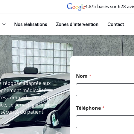
4.8/5 basés sur 628 avi
Nos réalisations
Zones d’intervention
Contact
Nom
*
e réponse adaptée aux
agnement médicalisé de
tés comme le Taxi VSL, le
e, ce service garantit.
Téléphone
*
 sécurité du patient.