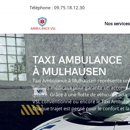
Téléphone :
09.75.18.12.30
Nos services
TAXI AMBULANCE
À MULHAUSEN
Taxi Ambulance à Mulhausen représente un
besoins médicaux pour garantir un accomp
qualité. Grâce à une flotte de véhicules adap
VSL conventionné ou encore le Taxi Ambulanc
Chaque trajet est pensé pour le confort et la