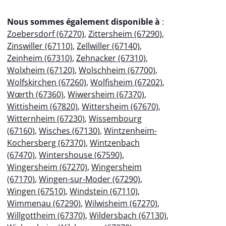
Nous sommes également disponible à
:
Zoebersdorf (67270)
,
Zittersheim (67290)
,
Zinswiller (67110)
,
Zellwiller (67140)
,
Zeinheim (67310)
,
Zehnacker (67310)
,
Wolxheim (67120)
,
Wolschheim (67700)
,
Wolfskirchen (67260)
,
Wolfisheim (67202)
,
Wœrth (67360)
,
Wiwersheim (67370)
,
Wittisheim (67820)
,
Wittersheim (67670)
,
Witternheim (67230)
,
Wissembourg
(67160)
,
Wisches (67130)
,
Wintzenheim-
Kochersberg (67370)
,
Wintzenbach
(67470)
,
Wintershouse (67590)
,
Wingersheim (67270)
,
Wingersheim
(67170)
,
Wingen-sur-Moder (67290)
,
Wingen (67510)
,
Windstein (67110)
,
Wimmenau (67290)
,
Wilwisheim (67270)
,
Willgottheim (67370)
,
Wildersbach (67130)
,