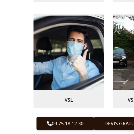
VSL
VS
09.75.18.12.30
DEVIS GRATU