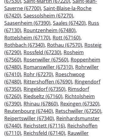
(67530)
,
Saint-Martin (67220)
,
Saint-Jean-
Saverne (67700)
,
Saint-Blaise-la-Roche
(67420)
,
Saessolsheim (67270)
,
Saasenheim (67390)
,
Saales (67420)
,
Russ
(67130)
,
Rountzenheim (67480)
,
Rottelsheim (67170)
,
Rott (67160)
,
Rothbach (67340)
,
Rothau (67570)
,
Rosteig
(67290)
,
Rossfeld (67230)
,
Rosheim
(67560)
,
Rosenwiller (67560)
,
Roppenheim
(67480)
,
Romanswiller (67310)
,
Rohrwiller
(67410)
,
Rohr (67270)
,
Roeschwoog
(67480)
,
Rittershoffen (67690)
,
Ringendorf
(67350)
,
Ringeldorf (67350)
,
Rimsdorf
(67260)
,
Riedseltz (67160)
,
Richtolsheim
(67390)
,
Rhinau (67860)
,
Rexingen (67320)
,
Reutenbourg (67440)
,
Retschwiller (67250)
,
Reipertswiller (67340)
,
Reinhardsmunster
(67440)
,
Reichstett (67116)
,
Reichshoffen
(67110)
,
Reichsfeld (67140)
,
Rauwiller