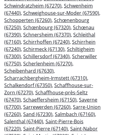
Schwindratzheim (67270)
,
Schwenheim
(67440)
,
Schweighouse-sur-Moder (67590)
,
Schopperten (67260)
,
Schœnenbourg
(67250)
,
Schœnbourg (67320)
,
Schœnau
(67390)
,
Schnersheim (67370)
,
Schleithal
(67160)
,
Schirrhoffen (67240)
,
Schirrhein
(67240)
,
Schirmeck (67130)
,
Schiltigheim
(67300)
,
Schillersdorf (67340)
,
Scherwiller
(67750)
,
Scherlenheim (67270)
,
Scheibenhard (67630)
,
Scharrachbergheim-Irmstett (67310)
,
Schalkendorf (67350)
,
Schaffhouse-sur-
Zorn (67270)
,
Schaffhouse-près-Seltz
(67470)
,
Schaeffersheim (67150)
,
Saverne
(67700)
,
Sarrewerden (67260)
,
Sarre-Union
(67260)
,
Sand (67230)
,
Salmbach (67160)
,
Salenthal (67440)
,
Saint-Pierre-Bois
(67220)
,
Saint-Pierre (67140)
,
Saint-Nabor