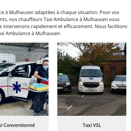
e à Mulhausen adaptées à chaque situation. Pour vos
nts, nos chauffeurs Taxi Ambulance à Mulhausen vous
intervenons rapidement et efficacement. Nous facilitons
Taxi Ambulance à Mulhausen.
ud Deschamps
Jérémy Ferrand
0 janvier 2025
8 septembre 2024
tisfait du transport,
Transport ponctuel et
s’est bien déroulé.
personnel très attentionné.
feur à l’écoute et
Très satisfait du service.
patient.
xi Conventionné
Taxi VSL