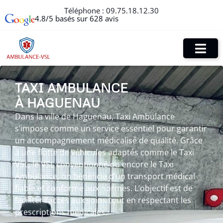
Téléphone :
09.75.18.12.30
4.8/5 basés sur 628 avis
TAXI AMBULANCE
À HAGUENAU
Dans la ville de Haguenau, Taxi Ambulance
s’impose comme un service essentiel pour garantir
un accompagnement médicalisé de qualité. Grâce
à une flotte de véhicules adaptés comme le Taxi
VSL, le VSL conventionné ou encore le Taxi
Ambulance, on bénéficie d’un transport médical
fiable et conforme aux normes. L’objectif est de
faciliter l’accès aux soins tout en respectant les
prescriptions médicales.