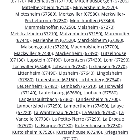
(67170)
,
Mittelhausen (67170)
,
Mittelhausbergen (67206)
,
Mittelbergheim (67140)
,
Minversheim (67270)
,
Mietesheim (67580)
,
Mertzwiller (67580)
,
Merkwiller-
Pechelbronn (67250)
,
Menchhoffen (67340)
,
Memmelshoffen (67250)
,
Melsheim (67270)
,
Meistratzheim (67210)
,
Matzenheim (67150)
,
Marmoutier
(67440)
,
Marlenheim (67520)
,
Marckolsheim (67390)
,
Maisonsgoutte (67220)
,
Maennolsheim (67700)
,
Mackwiller (67430)
,
Mackenheim (67390)
,
Lutzelhouse
(67130)
,
Lupstein (67490)
,
Lorentzen (67430)
,
Lohr (67290)
,
Lochwiller (67440)
,
Lobsann (67250)
,
Lixhausen (67270)
,
Littenheim (67490)
,
Lipsheim (67640)
,
Lingolsheim
(67380)
,
Limersheim (67150)
,
Lichtenberg (67340)
,
Leutenheim (67480)
,
Lembach (67510)
,
Le Hohwald
(67140)
,
Lauterbourg (67630)
,
Laubach (67580)
,
Langensoultzbach (67360)
,
Landersheim (67700)
,
Lampertsloch (67250)
,
Lampertheim (67450)
,
Lalaye
(67220)
,
La Wantzenau (67610)
,
La Walck (67350)
,
La
Vancelle (67730)
,
La Petite-Pierre (67290)
,
La Broque
(67570)
,
La Broque (67130)
,
Kutzenhausen (67250)
,
Kuttolsheim (67520)
,
Kurtzenhouse (67240)
,
Kriegsheim
(67170)