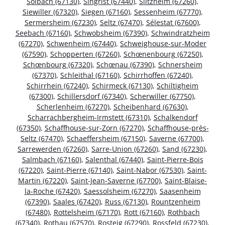
Solbach (67130)
,
Singrist (67440)
,
Siltzheim (67260)
,
Siewiller (67320)
,
Siegen (67160)
,
Sessenheim (67770)
,
Sermersheim (67230)
,
Seltz (67470)
,
Sélestat (67600)
,
Seebach (67160)
,
Schwobsheim (67390)
,
Schwindratzheim
(67270)
,
Schwenheim (67440)
,
Schweighouse-sur-Moder
(67590)
,
Schopperten (67260)
,
Schœnenbourg (67250)
,
Schœnbourg (67320)
,
Schœnau (67390)
,
Schnersheim
(67370)
,
Schleithal (67160)
,
Schirrhoffen (67240)
,
Schirrhein (67240)
,
Schirmeck (67130)
,
Schiltigheim
(67300)
,
Schillersdorf (67340)
,
Scherwiller (67750)
,
Scherlenheim (67270)
,
Scheibenhard (67630)
,
Scharrachbergheim-Irmstett (67310)
,
Schalkendorf
(67350)
,
Schaffhouse-sur-Zorn (67270)
,
Schaffhouse-près-
Seltz (67470)
,
Schaeffersheim (67150)
,
Saverne (67700)
,
Sarrewerden (67260)
,
Sarre-Union (67260)
,
Sand (67230)
,
Salmbach (67160)
,
Salenthal (67440)
,
Saint-Pierre-Bois
(67220)
,
Saint-Pierre (67140)
,
Saint-Nabor (67530)
,
Saint-
Martin (67220)
,
Saint-Jean-Saverne (67700)
,
Saint-Blaise-
la-Roche (67420)
,
Saessolsheim (67270)
,
Saasenheim
(67390)
,
Saales (67420)
,
Russ (67130)
,
Rountzenheim
(67480)
,
Rottelsheim (67170)
,
Rott (67160)
,
Rothbach
(67340)
,
Rothau (67570)
,
Rosteig (67290)
,
Rossfeld (67230)
,