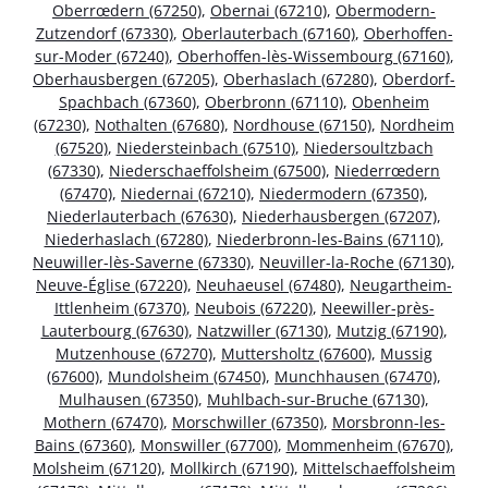
Oberrœdern (67250)
,
Obernai (67210)
,
Obermodern-
Zutzendorf (67330)
,
Oberlauterbach (67160)
,
Oberhoffen-
sur-Moder (67240)
,
Oberhoffen-lès-Wissembourg (67160)
,
Oberhausbergen (67205)
,
Oberhaslach (67280)
,
Oberdorf-
Spachbach (67360)
,
Oberbronn (67110)
,
Obenheim
(67230)
,
Nothalten (67680)
,
Nordhouse (67150)
,
Nordheim
(67520)
,
Niedersteinbach (67510)
,
Niedersoultzbach
(67330)
,
Niederschaeffolsheim (67500)
,
Niederrœdern
(67470)
,
Niedernai (67210)
,
Niedermodern (67350)
,
Niederlauterbach (67630)
,
Niederhausbergen (67207)
,
Niederhaslach (67280)
,
Niederbronn-les-Bains (67110)
,
Neuwiller-lès-Saverne (67330)
,
Neuviller-la-Roche (67130)
,
Neuve-Église (67220)
,
Neuhaeusel (67480)
,
Neugartheim-
Ittlenheim (67370)
,
Neubois (67220)
,
Neewiller-près-
Lauterbourg (67630)
,
Natzwiller (67130)
,
Mutzig (67190)
,
Mutzenhouse (67270)
,
Muttersholtz (67600)
,
Mussig
(67600)
,
Mundolsheim (67450)
,
Munchhausen (67470)
,
Mulhausen (67350)
,
Muhlbach-sur-Bruche (67130)
,
Mothern (67470)
,
Morschwiller (67350)
,
Morsbronn-les-
Bains (67360)
,
Monswiller (67700)
,
Mommenheim (67670)
,
Molsheim (67120)
,
Mollkirch (67190)
,
Mittelschaeffolsheim