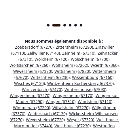
Nous sommes également disponible à
:
Zoebersdorf (67270)
,
Zittersheim (67290)
,
Zinswiller
(67110)
,
Zellwiller (67140)
,
Zeinheim (67310)
,
Zehnacker
(67310)
,
Wolxheim (67120)
,
Wolschheim (67700)
,
Wolfskirchen (67260)
,
Wolfisheim (67202)
,
Wœrth (67360)
,
Wiwersheim (67370)
,
Wittisheim (67820)
,
Wittersheim
(67670)
,
Witternheim (67230)
,
Wissembourg (67160)
,
Wisches (67130)
,
Wintzenheim-Kochersberg (67370)
,
Wintzenbach (67470)
,
Wintershouse (67590)
,
Wingersheim (67270)
,
Wingersheim (67170)
,
Wingen-sur-
Moder (67290)
,
Wingen (67510)
,
Windstein (67110)
,
Wimmenau (67290)
,
Wilwisheim (67270)
,
Willgottheim
(67370)
,
Wildersbach (67130)
,
Wickersheim-Wilshausen
(67270)
,
Weyersheim (67720)
,
Weyer (67320)
,
Westhouse-
Marmoutier (67440)
,
Westhouse (67230)
,
Westhoffen