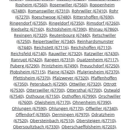
Rosheim (67560)
,
Rosenwiller (67560)
,
Roppenheim
(67480)
,
Romanswiller (67310)
,
Rohrwiller (67410)
,
Rohr
(67270)
,
Roeschwoog (67480)
,
Rittershoffen (67690)
,
Ringendorf (67350)
,
Ringeldorf (67350)
,
Rimsdorf (67260)
,
Riedseltz (67160)
,
Richtolsheim (67390)
,
Rhinau (67860)
,
Rexingen (67320)
,
Reutenbourg (67440)
,
Retschwiller
(67250)
,
Reipertswiller (67340)
,
Reinhardsmunster
(67440)
,
Reichstett (67116)
,
Reichshoffen (67110)
,
Reichsfeld (67140)
,
Rauwiller (67320)
,
Ratzwiller (67430)
,
Ranrupt (67420)
,
Rangen (67310)
,
Quatzenheim (67117)
,
Puberg (67290)
,
Printzheim (67490)
,
Preuschdorf (67250)
,
Plobsheim (67115)
,
Plaine (67420)
,
Pfulgriesheim (67370)
,
Pfettisheim (67370)
,
Pfalzweyer (67320)
,
Pfaffenhoffen
(67350)
,
Petersbach (67290)
,
Ottwiller (67320)
,
Ottrott
(67530)
,
Otterswiller (67700)
,
Ottersthal (67700)
,
Ostwald
(67540)
,
Osthouse (67150)
,
Osthoffen (67990)
,
Orschwiller
(67600)
,
Olwisheim (67170)
,
Ohnenheim (67390)
,
Ohlungen (67590)
,
Ohlungen (67170)
,
Offwiller (67340)
,
Offendorf (67850)
,
Oermingen (67970)
,
Odratzheim
(67520)
,
Obersteinbach (67510)
,
Obersteigen (67710)
,
Obersoultzbach (67330)
,
Oberschaeffolsheim (67203)
,