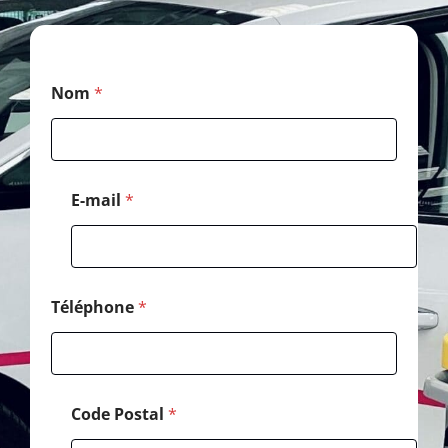
N
Nom
*
o
m
*
*
E-mail
*
Téléphone
*
Code Postal
*