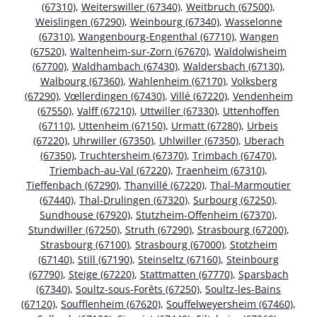
(67310)
,
Weiterswiller (67340)
,
Weitbruch (67500)
,
Weislingen (67290)
,
Weinbourg (67340)
,
Wasselonne
(67310)
,
Wangenbourg-Engenthal (67710)
,
Wangen
(67520)
,
Waltenheim-sur-Zorn (67670)
,
Waldolwisheim
(67700)
,
Waldhambach (67430)
,
Waldersbach (67130)
,
Walbourg (67360)
,
Wahlenheim (67170)
,
Volksberg
(67290)
,
Vœllerdingen (67430)
,
Villé (67220)
,
Vendenheim
(67550)
,
Valff (67210)
,
Uttwiller (67330)
,
Uttenhoffen
(67110)
,
Uttenheim (67150)
,
Urmatt (67280)
,
Urbeis
(67220)
,
Uhrwiller (67350)
,
Uhlwiller (67350)
,
Uberach
(67350)
,
Truchtersheim (67370)
,
Trimbach (67470)
,
Triembach-au-Val (67220)
,
Traenheim (67310)
,
Tieffenbach (67290)
,
Thanvillé (67220)
,
Thal-Marmoutier
(67440)
,
Thal-Drulingen (67320)
,
Surbourg (67250)
,
Sundhouse (67920)
,
Stutzheim-Offenheim (67370)
,
Stundwiller (67250)
,
Struth (67290)
,
Strasbourg (67200)
,
Strasbourg (67100)
,
Strasbourg (67000)
,
Stotzheim
(67140)
,
Still (67190)
,
Steinseltz (67160)
,
Steinbourg
(67790)
,
Steige (67220)
,
Stattmatten (67770)
,
Sparsbach
(67340)
,
Soultz-sous-Forêts (67250)
,
Soultz-les-Bains
(67120)
,
Soufflenheim (67620)
,
Souffelweyersheim (67460)
,