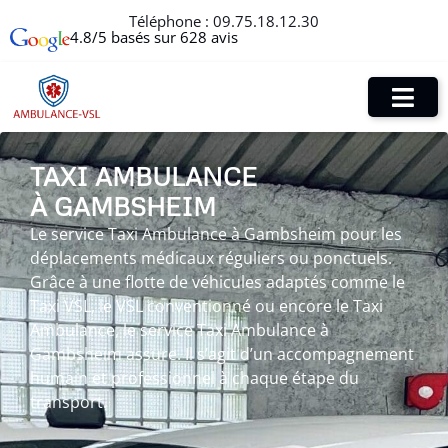
Téléphone :
09.75.18.12.30
4.8/5 basés sur 628 avis
TAXI AMBULANCE
À GAMBSHEIM
Le service Taxi Ambulance à Gambsheim pour les
déplacements médicaux réguliers ou ponctuels.
Grâce à une flotte de véhicules adaptés comme le
Taxi VSL, le VSL conventionné ou encore le Taxi
Ambulance, le service Taxi Ambulance à
Gambsheim assure. Il s’agit d’un accompagnement
humain et professionnel à chaque étape du
transport.