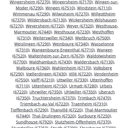
Wingersheim (67270)
,
Wingersheim (67170)
,
Wingen-sur-
Moder (67290)
,
Wingen (67510)
,
Windstein (67110)
,
Wimmenau (67290)
,
Wilwisheim (67270)
,
Willgottheim
(67370)
,
Wildersbach (67130)
,
Wickersheim-Wilshausen
(67270)
,
Weyersheim (67720)
,
Weyer (67320)
,
Westhouse-
Marmoutier (67440)
,
Westhouse (67230)
,
Westhoffen
(67310)
,
Weiterswiller (67340)
,
Weitbruch (67500)
,
Weislingen (67290)
,
Weinbourg (67340)
,
Wasselonne
(67310)
,
Wangenbourg-Engenthal (67710)
,
Wangen
(67520)
,
Waltenheim-sur-Zorn (67670)
,
Waldolwisheim
(67700)
,
Waldhambach (67430)
,
Waldersbach (67130)
,
Walbourg (67360)
,
Wahlenheim (67170)
,
Volksberg
(67290)
,
Vœllerdingen (67430)
,
Villé (67220)
,
Vendenheim
(67550)
,
Valff (67210)
,
Uttwiller (67330)
,
Uttenhoffen
(67110)
,
Uttenheim (67150)
,
Urmatt (67280)
,
Urbeis
(67220)
,
Uhrwiller (67350)
,
Uhlwiller (67350)
,
Uberach
(67350)
,
Truchtersheim (67370)
,
Trimbach (67470)
,
Triembach-au-Val (67220)
,
Traenheim (67310)
,
Tieffenbach (67290)
,
Thanvillé (67220)
,
Thal-Marmoutier
(67440)
,
Thal-Drulingen (67320)
,
Surbourg (67250)
,
Sundhouse (67920)
,
Stutzheim-Offenheim (67370)
,
Stundwiller (67250)
,
Struth (67290)
,
Strasbourg (67200)
,