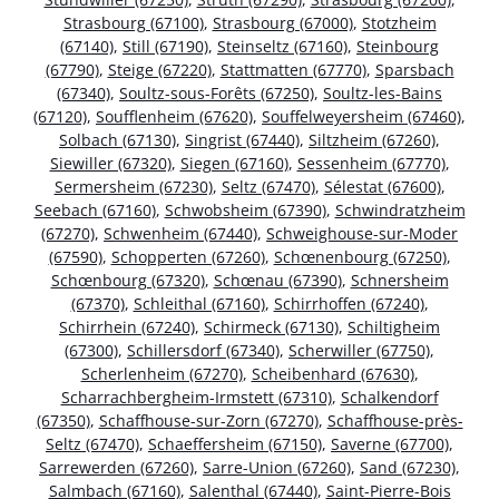
Strasbourg (67100)
,
Strasbourg (67000)
,
Stotzheim
(67140)
,
Still (67190)
,
Steinseltz (67160)
,
Steinbourg
(67790)
,
Steige (67220)
,
Stattmatten (67770)
,
Sparsbach
(67340)
,
Soultz-sous-Forêts (67250)
,
Soultz-les-Bains
(67120)
,
Soufflenheim (67620)
,
Souffelweyersheim (67460)
,
Solbach (67130)
,
Singrist (67440)
,
Siltzheim (67260)
,
Siewiller (67320)
,
Siegen (67160)
,
Sessenheim (67770)
,
Sermersheim (67230)
,
Seltz (67470)
,
Sélestat (67600)
,
Seebach (67160)
,
Schwobsheim (67390)
,
Schwindratzheim
(67270)
,
Schwenheim (67440)
,
Schweighouse-sur-Moder
(67590)
,
Schopperten (67260)
,
Schœnenbourg (67250)
,
Schœnbourg (67320)
,
Schœnau (67390)
,
Schnersheim
(67370)
,
Schleithal (67160)
,
Schirrhoffen (67240)
,
Schirrhein (67240)
,
Schirmeck (67130)
,
Schiltigheim
(67300)
,
Schillersdorf (67340)
,
Scherwiller (67750)
,
Scherlenheim (67270)
,
Scheibenhard (67630)
,
Scharrachbergheim-Irmstett (67310)
,
Schalkendorf
(67350)
,
Schaffhouse-sur-Zorn (67270)
,
Schaffhouse-près-
Seltz (67470)
,
Schaeffersheim (67150)
,
Saverne (67700)
,
Sarrewerden (67260)
,
Sarre-Union (67260)
,
Sand (67230)
,
Salmbach (67160)
,
Salenthal (67440)
,
Saint-Pierre-Bois