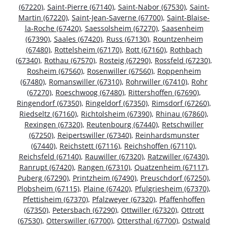
(67220)
,
Saint-Pierre (67140)
,
Saint-Nabor (67530)
,
Saint-
Martin (67220)
,
Saint-Jean-Saverne (67700)
,
Saint-Blaise-
la-Roche (67420)
,
Saessolsheim (67270)
,
Saasenheim
(67390)
,
Saales (67420)
,
Russ (67130)
,
Rountzenheim
(67480)
,
Rottelsheim (67170)
,
Rott (67160)
,
Rothbach
(67340)
,
Rothau (67570)
,
Rosteig (67290)
,
Rossfeld (67230)
,
Rosheim (67560)
,
Rosenwiller (67560)
,
Roppenheim
(67480)
,
Romanswiller (67310)
,
Rohrwiller (67410)
,
Rohr
(67270)
,
Roeschwoog (67480)
,
Rittershoffen (67690)
,
Ringendorf (67350)
,
Ringeldorf (67350)
,
Rimsdorf (67260)
,
Riedseltz (67160)
,
Richtolsheim (67390)
,
Rhinau (67860)
,
Rexingen (67320)
,
Reutenbourg (67440)
,
Retschwiller
(67250)
,
Reipertswiller (67340)
,
Reinhardsmunster
(67440)
,
Reichstett (67116)
,
Reichshoffen (67110)
,
Reichsfeld (67140)
,
Rauwiller (67320)
,
Ratzwiller (67430)
,
Ranrupt (67420)
,
Rangen (67310)
,
Quatzenheim (67117)
,
Puberg (67290)
,
Printzheim (67490)
,
Preuschdorf (67250)
,
Plobsheim (67115)
,
Plaine (67420)
,
Pfulgriesheim (67370)
,
Pfettisheim (67370)
,
Pfalzweyer (67320)
,
Pfaffenhoffen
(67350)
,
Petersbach (67290)
,
Ottwiller (67320)
,
Ottrott
(67530)
,
Otterswiller (67700)
,
Ottersthal (67700)
,
Ostwald