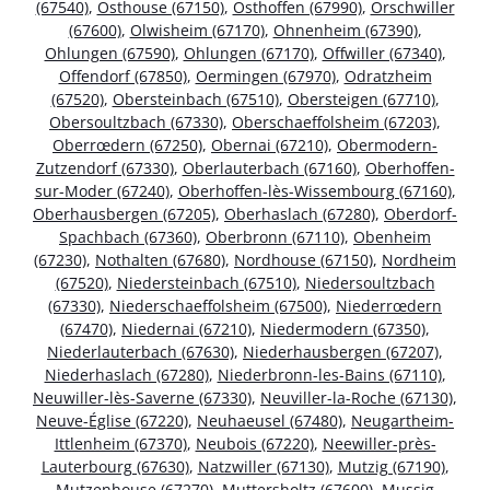
(67540)
,
Osthouse (67150)
,
Osthoffen (67990)
,
Orschwiller
(67600)
,
Olwisheim (67170)
,
Ohnenheim (67390)
,
Ohlungen (67590)
,
Ohlungen (67170)
,
Offwiller (67340)
,
Offendorf (67850)
,
Oermingen (67970)
,
Odratzheim
(67520)
,
Obersteinbach (67510)
,
Obersteigen (67710)
,
Obersoultzbach (67330)
,
Oberschaeffolsheim (67203)
,
Oberrœdern (67250)
,
Obernai (67210)
,
Obermodern-
Zutzendorf (67330)
,
Oberlauterbach (67160)
,
Oberhoffen-
sur-Moder (67240)
,
Oberhoffen-lès-Wissembourg (67160)
,
Oberhausbergen (67205)
,
Oberhaslach (67280)
,
Oberdorf-
Spachbach (67360)
,
Oberbronn (67110)
,
Obenheim
(67230)
,
Nothalten (67680)
,
Nordhouse (67150)
,
Nordheim
(67520)
,
Niedersteinbach (67510)
,
Niedersoultzbach
(67330)
,
Niederschaeffolsheim (67500)
,
Niederrœdern
(67470)
,
Niedernai (67210)
,
Niedermodern (67350)
,
Niederlauterbach (67630)
,
Niederhausbergen (67207)
,
Niederhaslach (67280)
,
Niederbronn-les-Bains (67110)
,
Neuwiller-lès-Saverne (67330)
,
Neuviller-la-Roche (67130)
,
Neuve-Église (67220)
,
Neuhaeusel (67480)
,
Neugartheim-
Ittlenheim (67370)
,
Neubois (67220)
,
Neewiller-près-
Lauterbourg (67630)
,
Natzwiller (67130)
,
Mutzig (67190)
,
Mutzenhouse (67270)
,
Muttersholtz (67600)
,
Mussig