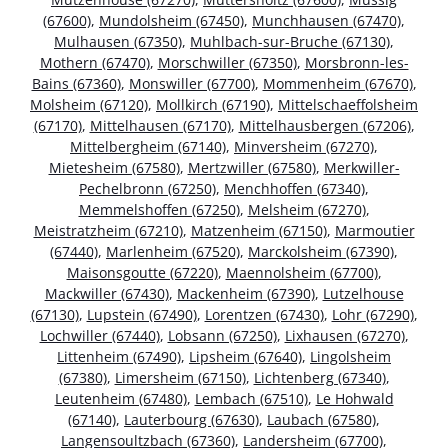
(67600)
,
Mundolsheim (67450)
,
Munchhausen (67470)
,
Mulhausen (67350)
,
Muhlbach-sur-Bruche (67130)
,
Mothern (67470)
,
Morschwiller (67350)
,
Morsbronn-les-
Bains (67360)
,
Monswiller (67700)
,
Mommenheim (67670)
,
Molsheim (67120)
,
Mollkirch (67190)
,
Mittelschaeffolsheim
(67170)
,
Mittelhausen (67170)
,
Mittelhausbergen (67206)
,
Mittelbergheim (67140)
,
Minversheim (67270)
,
Mietesheim (67580)
,
Mertzwiller (67580)
,
Merkwiller-
Pechelbronn (67250)
,
Menchhoffen (67340)
,
Memmelshoffen (67250)
,
Melsheim (67270)
,
Meistratzheim (67210)
,
Matzenheim (67150)
,
Marmoutier
(67440)
,
Marlenheim (67520)
,
Marckolsheim (67390)
,
Maisonsgoutte (67220)
,
Maennolsheim (67700)
,
Mackwiller (67430)
,
Mackenheim (67390)
,
Lutzelhouse
(67130)
,
Lupstein (67490)
,
Lorentzen (67430)
,
Lohr (67290)
,
Lochwiller (67440)
,
Lobsann (67250)
,
Lixhausen (67270)
,
Littenheim (67490)
,
Lipsheim (67640)
,
Lingolsheim
(67380)
,
Limersheim (67150)
,
Lichtenberg (67340)
,
Leutenheim (67480)
,
Lembach (67510)
,
Le Hohwald
(67140)
,
Lauterbourg (67630)
,
Laubach (67580)
,
Langensoultzbach (67360)
,
Landersheim (67700)
,