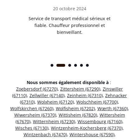
20 octobre 2024
rès
Service de transport médical sérieux et
Po
ice.
fiable. Chauffeur professionnel et
bienveillant.
Nous sommes également disponible à
:
Zoebersdorf (67270)
,
Zittersheim (67290)
,
Zinswiller
(67110)
,
Zellwiller (67140)
,
Zeinheim (67310)
,
Zehnacker
(67310)
,
Wolxheim (67120)
,
Wolschheim (67700)
,
Wolfskirchen (67260)
,
Wolfisheim (67202)
,
Wœrth (67360)
,
Wiwersheim (67370)
,
Wittisheim (67820)
,
Wittersheim
(67670)
,
Witternheim (67230)
,
Wissembourg (67160)
,
Wisches (67130)
,
Wintzenheim-Kochersberg (67370)
,
Wintzenbach (67470)
,
Wintershouse (67590)
,